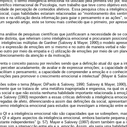
mpírico, o termo inteligência emocional foi utilizado pela primeira vez por, M
entífico internacional de Psicologia, num trabalho que teve como objetivo e
idade de percepção de conteúdos afetivos. Essa pesquisa citou a inteligên
Social, cujas habilidades estariam relacionadas ao "monitoramento dos senti
bos e na utilização desta informação para guiar o pensamento e as ações",
um segundo artigo, este se tornou mais conhecido que o primeiro, por apresen
ma análise de pesquisas científicas que justificavam a necessidade de se co
te distinta, que referiram como inteligência emocional e procuraram posicio
as inteligências múltiplas de Gardner (Salovey & Mayer, 1990);o modelo apres
ção e expressão de emoções em si mesmo e no outro de maneira verbal e não v
outro por meio da empatia e c) utilização de emoções por meio de um plane
edirecionamento da atenção e da motivação.
nta o conceito passou por revisões sendo que a definição atual diz que a in
e perceber acuradamente, de avaliar e de expressar emoções; a capacidade d
acilitam o pensamento; a capacidade de compreender a emoção e o conheci
moções para promover o crescimento emocional e intelectual" (Mayer & Salov
ções sobre o tema (Mayer, DiPaolo & Salovey, 1990; Salovey & Mayer, 1990),
lmente que se tratava de uma metáfora inapropriada e enganosa, na qual os 
a social e que não existia nenhuma habilidade importante relacionada à emoç
 e Salovey (1993) respondem a essas críticas definindo a inteligência emoci
regadas de afeto, diferenciando-a assim das definições da social, apresent
rmo inteligência emocional para estudos que investigam a interação entre e
 QI e a inteligência emocional não são capacidades que se sobrepõem, mas 
re QI e alguns aspectos da inteligência emocional, embora bastante pequena p
astante independentes" (p. 57). Mayer e Salovey (1997) dizem também que a i
, mas sim a intersecção entre ela e a emoção. Assim, ela seria uma habilidad