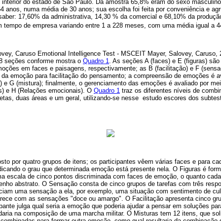
 interior do estado de São Paulo. Da amostra 65,8% eram do sexo masculin
 64 anos, numa média de 30 anos; sua escolha foi feita por conveniência e a
 saber: 17,60% da administrativa, 14,30 % da comercial e 68,10% da produção
am tempo de empresa variando entre 1 a 228 meses, com uma média igual a 
ovey, Caruso Emotional Intelligence Test - MSCEIT Mayer, Salovey, Caruso, 
m 8 seções conforme mostra o
Quadro 1
. As seções A (faces) e E (figuras) sã
oções em faces e paisagens, respectivamente; as B (facilitação) e F (sens
ção da emoção para facilitação do pensamento; a compreensão de emoções é av
) e G (mistura); finalmente, o gerenciamento das emoções é avaliado por mei
s) e H (Relações emocionais). O
Quadro 1
traz os diferentes níveis de comb
cetas, duas áreas e um geral, utilizando-se nesse estudo escores dos subte
to por quatro grupos de itens; os participantes vêem várias faces e para
ndicando o grau que determinada emoção está presente nela. O Figuras é for
uma escala de cinco pontos discriminada com faces de emoção, o quanto cad
nho abstrato. O Sensação consta de cinco grupos de tarefas com três resp
iam uma sensação a ela, por exemplo, uma situação com sentimento de cul
parece com as sensações "doce ou amargo". O Facilitação apresenta cinco gr
ipante julga qual seria a emoção que poderia ajudar a pensar em soluções par
aria na composição de uma marcha militar. O Misturas tem 12 itens, que soli
ombinadas para formar outra emoção, como qual resultaria da combinação 