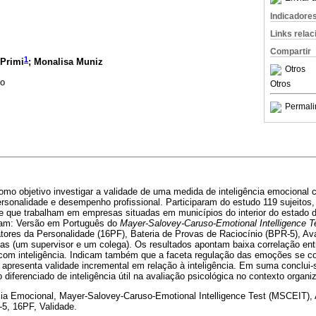
Indicadore
Links rela
Compartir
1
 Primi
; Monalisa Muniz
Otros
co
Otros
Permali
omo objetivo investigar a validade de uma medida de inteligência emocional 
ersonalidade e desempenho profissional. Participaram do estudo 119 sujeitos,
 que trabalham em empresas situadas em municípios do interior do estado 
oram: Versão em Português do
Mayer-Salovey-Caruso-Emotional Intelligence T
tores da Personalidade (16PF), Bateria de Provas de Raciocínio (BPR-5), 
as (um supervisor e um colega). Os resultados apontam baixa correlação entr
om inteligência. Indicam também que a faceta regulação das emoções se co
apresenta validade incremental em relação à inteligência. Em suma conclui-s
 diferenciado de inteligência útil na avaliação psicológica no contexto organi
cia Emocional, Mayer-Salovey-Caruso-Emotional Intelligence Test (MSCEIT), 
5, 16PF, Validade.