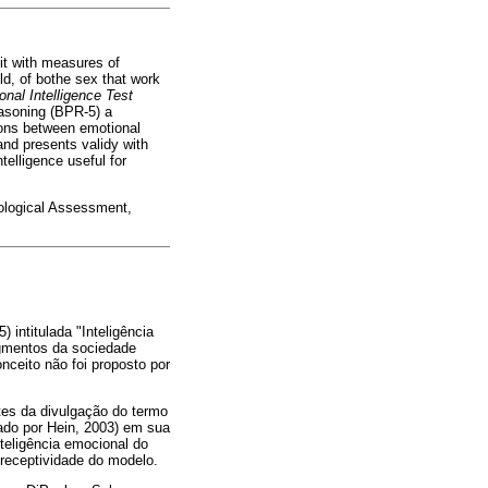
 it with measures of
ld, of bothe sex that work
al Intelligence Test
easoning (BPR-5) a
ions between emotional
and presents validy with
telligence useful for
ological Assessment,
intitulada "Inteligência
egmentos da sociedade
ceito não foi proposto por
tes da divulgação do termo
tado por Hein, 2003) em sua
teligência emocional do
 receptividade do modelo.