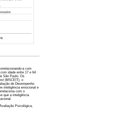
s
cionados
nk
correlacionando-a com
 com idade entre 17 e 64
de São Paulo. Os
est
(MSCEIT), o
Avaliação de Desempenho
e inteligência emocional e
rrelaciona com o
e que a inteligência
zacional.
Avaliação Psicológica,