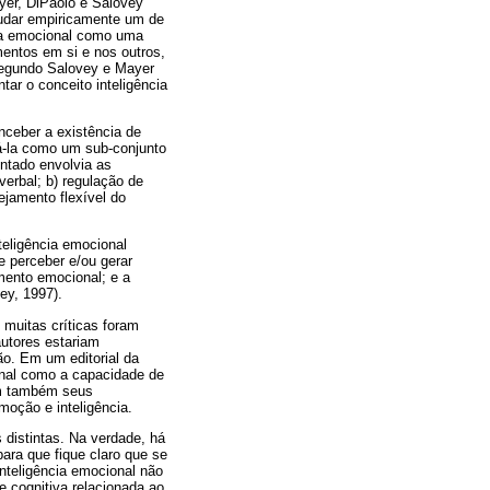
ayer, DiPaolo e Salovey
studar empiricamente um de
cia emocional como uma
mentos em si e nos outros,
 segundo Salovey e Mayer
tar o conceito inteligência
nceber a existência de
ná-la como um sub-conjunto
entado envolvia as
erbal; b) regulação de
jamento flexível do
teligência emocional
e perceber e/ou gerar
mento emocional; e a
ey, 1997).
 muitas críticas foram
autores estariam
ão. Em um editorial da
onal como a capacidade de
am também seus
moção e inteligência.
distintas. Na verdade, há
ara que fique claro que se
nteligência emocional não
e cognitiva relacionada ao