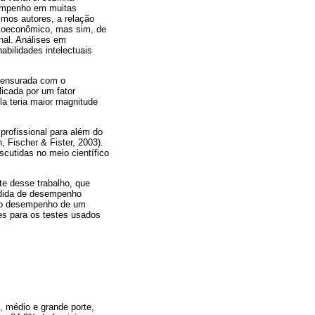
esempenho em muitas
mos autores, a relação
ocioeconômico, mas sim, de
nal. Análises em
bilidades intelectuais
 mensurada com o
icada por um fator
la teria maior magnitude
profissional para além do
, Fischer & Fister, 2003).
scutidas no meio científico
rte desse trabalho, que
medida de desempenho
er o desempenho de um
tes para os testes usados
 médio e grande porte,