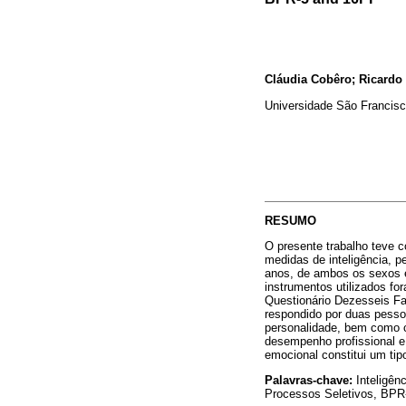
Cláudia Cobêro; Ricardo
Universidade São Francis
RESUMO
O presente trabalho teve c
medidas de inteligência, p
anos, de ambos os sexos e
instrumentos utilizados f
Questionário Dezesseis Fa
respondido por duas pesso
personalidade, bem como c
desempenho profissional e 
emocional constitui um tipo
Palavras-chave:
Inteligên
Processos Seletivos, BPR-