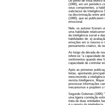
Do ponto de vista teórico e
(1990), em um periódico ci
seus componentes, a habil
subclasse da Inteligência 
na discriminação entre am
(1990), que ao publicarem 
emocional.
Nele, os autores fizeram u
uma habilidade relativamen
da inteligência social e d
habilidades de: a) avalia
emoções em si mesmo e no 
pensamento criativo, do r
Ao longo da década de nove
refere-se "a capacidade d
sentimentos quando eles f
capacidade de controlar e
Após as primeiras publica
feitas, apontando principa
reescrevendo a inteligênci
revista
Intelligence
, Mayer
processar informações car
mecanismos e propõem o te
Segundo Goleman (1995) "o
uma ligeira correlação ent
trata de duas entidades b
é o oposto da inteligência