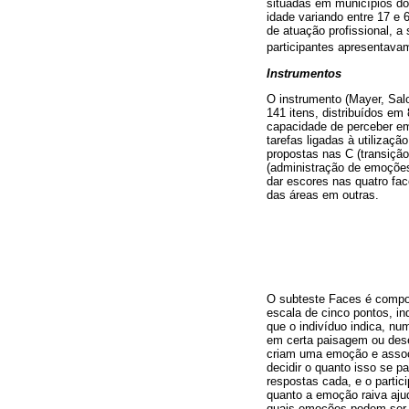
situadas em municípios do
idade variando entre 17 e
de atuação profissional, a
participantes apresentav
Instrumentos
O instrumento (Mayer, Sal
141 itens, distribuídos e
capacidade de perceber em
tarefas ligadas à utiliza
propostas nas C (transição
(administração de emoçõe
dar escores nas quatro fa
das áreas em outras.
O subteste Faces é compos
escala de cinco pontos, i
que o indivíduo indica, n
em certa paisagem ou dese
criam uma emoção e assoc
decidir o quanto isso se 
respostas cada, e o partic
quanto a emoção raiva ajud
quais emoções podem ser c