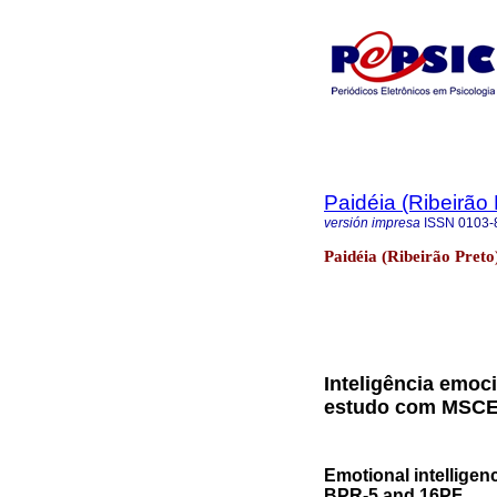
Paidéia (Ribeirão 
versión impresa
ISSN
0103-
Paidéia (Ribeirão Preto
Inteligência emoc
estudo com MSCEI
Emotional intelligen
BPR-5 and 16PF