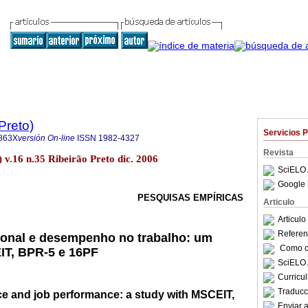
Preto)
Servicios 
863X
versión On-line
ISSN
1982-4327
Revista
) v.16 n.35 Ribeirão Preto dic. 2006
SciELO 
Google 
PESQUISAS EMPÍRICAS
Articulo
Articul
Referenc
ional e desempenho no trabalho: um
Como ci
T, BPR-5 e 16PF
SciELO 
Curricu
Traducc
ce and job performance: a study with MSCEIT,
Enviar a