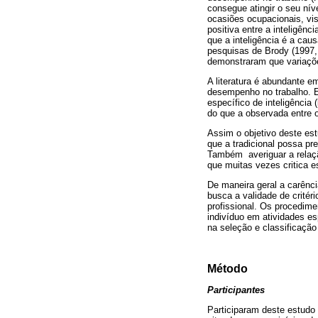
consegue atingir o seu nív
ocasiões ocupacionais, vi
positiva entre a inteligên
que a inteligência é a ca
pesquisas de Brody (1997, 
demonstraram que variaçõe
A literatura é abundante e
desempenho no trabalho. E 
específico de inteligência
do que a observada entre 
Assim o objetivo deste est
que a tradicional possa pr
Também averiguar a relação
que muitas vezes critica 
De maneira geral a carênci
busca a validade de crité
profissional. Os procedime
indivíduo em atividades es
na seleção e classificação
Método
Participantes
Participaram deste estudo