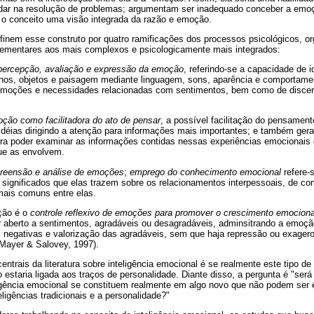
ar na resolução de problemas; argumentam ser inadequado conceber a emoç
 o conceito uma visão integrada da razão e emoção.
finem esse construto por quatro ramificações dos processos psicológicos, o
lementares aos mais complexos e psicologicamente mais integrados:
percepção, avaliação e expressão da emoção
, referindo-se a capacidade de 
hos, objetos e paisagem mediante linguagem, sons, aparência e comportam
emoções e necessidades relacionadas com sentimentos, bem como de discern
ção como facilitadora do ato de pensar
, a possível facilitação do pensamen
idéias dirigindo a atenção para informações mais importantes; e também ger
ara poder examinar as informações contidas nessas experiências emocionais d
ue as envolvem.
reensão e análise de emoções
;
emprego do conhecimento emocional
refere-
s significados que elas trazem sobre os relacionamentos interpessoais, de 
mais comuns entre elas.
ação é o
controle reflexivo de emoções para promover o crescimento emocional
 aberto a sentimentos, agradáveis ou desagradáveis, adminsitrando a emo
 negativas e valorização das agradáveis, sem que haja repressão ou exagero
Mayer & Salovey, 1997).
rais da literatura sobre inteligência emocional é se realmente este tipo de i
 estaria ligada aos traços de personalidade. Diante disso, a pergunta é "ser
ligência emocional se constituem realmente em algo novo que não podem ser 
ligências tradicionais e a personalidade?"