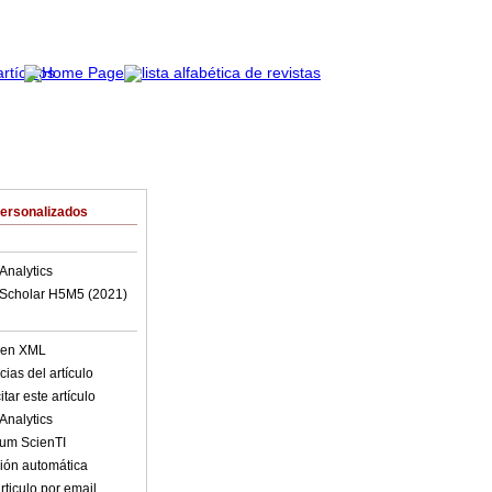
Personalizados
Analytics
Scholar H5M5 (
2021
)
o en XML
ias del artículo
tar este artículo
Analytics
lum ScienTI
ión automática
rticulo por email