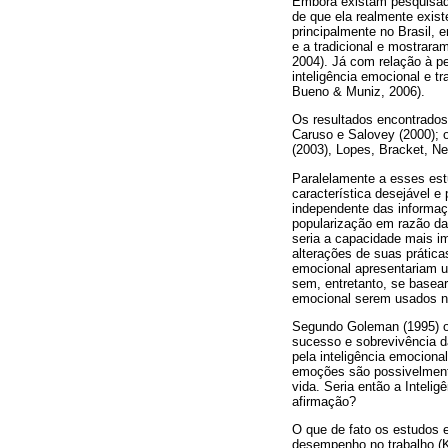
Embora existam pesquisado
de que ela realmente exist
principalmente no Brasil, 
e a tradicional e mostrara
2004). Já com relação à p
inteligência emocional e t
Bueno & Muniz, 2006).
Os resultados encontrados
Caruso e Salovey (2000); 
(2003), Lopes, Bracket, Ne
Paralelamente a esses est
característica desejável 
independente das informaç
popularização em razão da
seria a capacidade mais i
alterações de suas prátic
emocional apresentariam u
sem, entretanto, se basear
emocional serem usados na
Segundo Goleman (1995) o 
sucesso e sobrevivência 
pela inteligência emocion
emoções são possivelment
vida. Seria então a Intel
afirmação?
O que de fato os estudos e
desempenho no trabalho (K