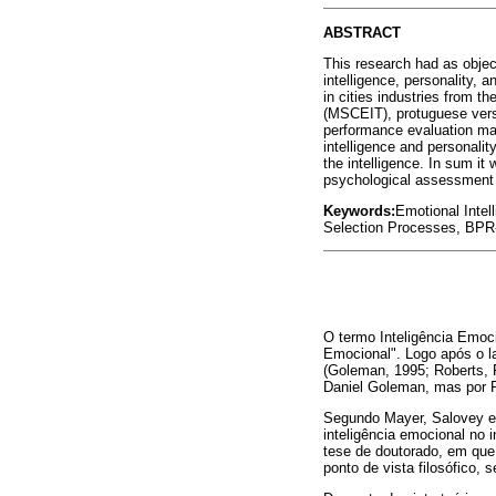
ABSTRACT
This research had as object
intelligence, personality, 
in cities industries from t
(MSCEIT), protuguese versi
performance evaluation ma
intelligence and personali
the intelligence. In sum it 
psychological assessment i
Keywords:
Emotional Inte
Selection Processes, BPR-5
O termo Inteligência Emoci
Emocional". Logo após o l
(Goleman, 1995; Roberts, 
Daniel Goleman, mas por 
Segundo Mayer, Salovey e C
inteligência emocional no 
tese de doutorado, em que
ponto de vista filosófico,