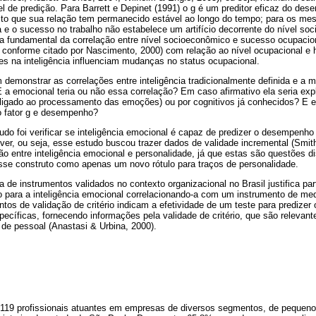
el de predição. Para Barrett e Depinet (1991) o g é um preditor eficaz do d
sto que sua relação tem permanecido estável ao longo do tempo; para os mes
cia e o sucesso no trabalho não estabelece um artifício decorrente do nível s
usa fundamental da correlação entre nível socioeconômico e sucesso ocupacio
conforme citado por Nascimento, 2000) com relação ao nível ocupacional e ha
s na inteligência influenciam mudanças no status ocupacional.
m demonstrar as correlações entre inteligência tradicionalmente definida e a
a emocional teria ou não essa correlação? Em caso afirmativo ela seria expl
 (ligado ao processamento das emoções) ou por cognitivos já conhecidos? E e
o fator g e desempenho?
udo foi verificar se inteligência emocional é capaz de predizer o desempenho 
ever, ou seja, esse estudo buscou trazer dados de validade incremental (Smith
 entre inteligência emocional e personalidade, já que estas são questões di
esse construto como apenas um novo rótulo para traços de personalidade.
a de instrumentos validados no contexto organizacional no Brasil justifica pa
rio para a inteligência emocional correlacionando-a com um instrumento de 
ntos de validação de critério indicam a efetividade de um teste para prediz
pecíficas, fornecendo informações pela validade de critério, que são relevan
 de pessoal (Anastasi & Urbina, 2000).
 119 profissionais atuantes em empresas de diversos segmentos, de pequeno,