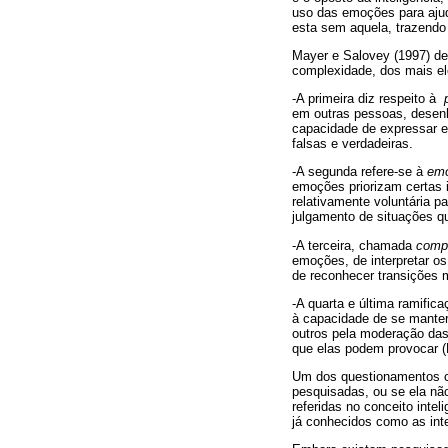
uso das emoções para ajud
esta sem aquela, trazendo
Mayer e Salovey (1997) de
complexidade, dos mais e
-A primeira diz respeito à
em outras pessoas, desen
capacidade de expressar 
falsas e verdadeiras.
-A segunda refere-se à
emo
emoções priorizam certas 
relativamente voluntária p
julgamento de situações q
-A terceira, chamada
comp
emoções, de interpretar o
de reconhecer transições 
-A quarta e última ramific
à capacidade de se manter
outros pela moderação das
que elas podem provocar (
Um dos questionamentos cent
pesquisadas, ou se ela não
referidas no conceito inte
já conhecidos como as inte