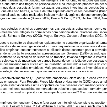
res trabalhando no conceito de inteligência emocional, os estudos que bus
e e que difere dos traços de personalidade e da inteligência proposta há dé
em que duas pesquisas foram realizadas buscando investigar as correlações e
m que elas são baixas, o que é de fato esperado entre esses construtos (Buen
ersonalidade estudos realizados indicam maior divergência do que convergên
raços de personalidade (Bueno, 2002; Bueno & Primi, 2003; Dantas, 2004, Nas
 nos estudos brasileiros corroboram os das pesquisas estrangeiras, como os 
o mesmo com relação às correlações com personalidade relatados em Bedwel
zlek, Schutz e Salovey (2003), Mayer, Salovey, Caruso e Sitarenios (2001, 2
udos o conceito se disseminou rapidamente no contexto organizacional torn
e preditora de sucesso generalizado. Como frequentemente ocorre, essa diss
ões empíricas que sustentassem a utilidade desse construto para a previs
s idéias um tanto exageradas apresentadas por Goleman (1995) dizendo que a
mportante na explicação do sucesso no trabalho, levando empresas a investir
as seletivas e de mudanças de cargos baseando-se na idéia de que pessoas co
m desempenho mais eficaz em seu trabalho, assumindo a existência do constr
, para isto em dados empíricos. Mais preocupante é o fato de inventários e es
 seleção de pessoal sem que se tenha certeza sobre sua eficácia.
desenvolvimento do QE (coeficiente emocional), além do QI, é cada vez mai
das empresas. Para Roberts, Flores-Mendoza e Nascimento (2002) esse ampl
al pode estar vinculado a uma conjectura de que pessoas com melhor gerenci
e as melhores sucedidas no mercado de trabalho e que acabam também por 
igência Emocional um preditor de desempenho profissional? Mas que evidênci
mpíricos demonstram é que o fator geral de inteligência consiste no preditor
uncel, Hezlett & Ones, 2004; Wilhelm & Engle, 2005), ou seja, nenhuma outr