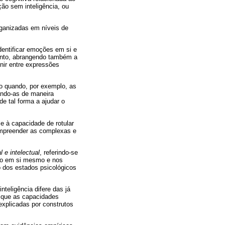
ão sem inteligência, ou
rganizadas em níveis de
identificar emoções em si e
ento, abrangendo também a
ir entre expressões
to quando, por exemplo, as
ando-as de maneira
e tal forma a ajudar o
se à capacidade de rotular
compreender as complexas e
 e intelectual
, referindo-se
ção em si mesmo e nos
 dos estados psicológicos
nteligência difere das já
á que as capacidades
explicadas por construtos