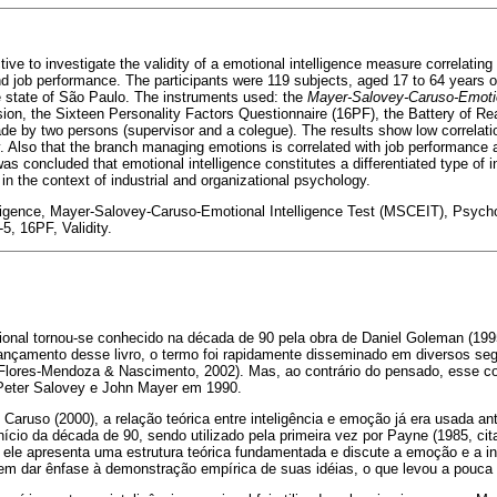
ive to investigate the validity of a emotional intelligence measure correlating
and job performance. The participants were 119 subjects, aged 17 to 64 years o
he state of São Paulo. The instruments used: the
Mayer-Salovey-Caruso-Emotion
on, the Sixteen Personality Factors Questionnaire (16PF), the Battery of R
de by two persons (supervisor and a colegue). The results show low correlat
ty. Also that the branch managing emotions is correlated with job performance 
was concluded that emotional intelligence constitutes a differentiated type of in
n the context of industrial and organizational psychology.
lligence, Mayer-Salovey-Caruso-Emotional Intelligence Test (MSCEIT), Psych
, 16PF, Validity.
onal tornou-se conhecido na década de 90 pela obra de Daniel Goleman (1995) 
ançamento desse livro, o termo foi rapidamente disseminado em diversos s
Flores-Mendoza & Nascimento, 2002). Mas, ao contrário do pensado, esse con
Peter Salovey e John Mayer em 1990.
aruso (2000), a relação teórica entre inteligência e emoção já era usada an
início da década de 90, sendo utilizado pela primeira vez por Payne (1985, ci
 ele apresenta uma estrutura teórica fundamentada e discute a emoção e a in
 sem dar ênfase à demonstração empírica de suas idéias, o que levou a pouca