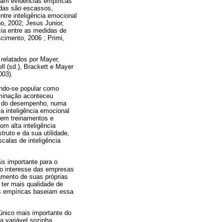
cam evidências empíricas
cadas são escassos,
ntre inteligência emocional
o, 2002; Jesus Junior,
cia entre as medidas de
cimento, 2006 ; Primi,
relatados por Mayer,
l (sd.), Brackett e Mayer
003).
ando-se popular como
eminação aconteceu
ão do desempenho, numa
 inteligência emocional
 em treinamentos e
m alta inteligência
uto e da sua utilidade,
calas de inteligência
s importante para o
o interesse das empresas
amento de suas próprias
ter mais qualidade de
as empíricas baseiam essa
 único mais importante do
a variável sozinha