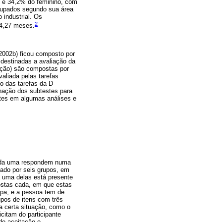
o e 34,2% do feminino, com
grupados segundo sua área
 industrial. Os
2
44,27 meses.
2002b) ficou composto por
o destinadas a avaliação da
ação) são compostas por
aliada pelas tarefas
o das tarefas da D
inação dos subtestes para
stes em algumas análises e
 cada uma respondem numa
mado por seis grupos, em
a uma delas está presente
ostas cada, em que estas
pa, e a pessoa tem de
upos de itens com três
a certa situação, como o
citam do participante
de aceitação e