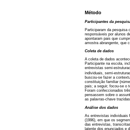
Método
Participantes da pesquis
Participaram da pesquisa o
responsáveis por alunos de
apontaram pais que cumpr
amostra abrangente, que c
Coleta de dados
A coleta de dados acontece
Participante na escola, in
entrevistas semi-estrutura
individuais, semi-estrutur
buscou-se fazer a contextu
constituição familiar (nú
pais; a seguir, focou-se o
Foram confeccionados três
pensassem sobre o assunto
as palavras-chave trazida
Análise dos dados
As entrevistas individuai
(1996), em que os segment
das entrevistas, transcrit
latente dos enunciados e 