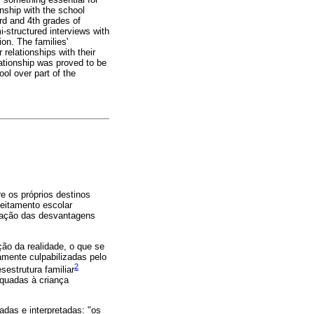
onship with the school
rd and 4th grades of
i-structured interviews with
ion. The families'
relationships with their
lationship was proved to be
ol over part of the
e os próprios destinos
veitamento escolar
irmação das desvantagens
ção da realidade, o que se
amente culpabilizadas pelo
2
sestrutura familiar
quadas à criança
adas e interpretadas: "os