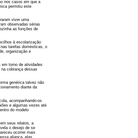
smo nos casos em que a
mica permitiu este
traram viver uma
oram observadas sérias
ozinha as funções de
cilhos à escolarização
 nas tarefas domésticas, o
de, organização e
 em torno de atividades
za na cobrança dessas
forma genérica talvez não
cionamento diante da
escola, acompanhando-os
niões e algumas vezes até
dentro do modelo
em seus relatos, a
evela o desejo de se
pareceu ocorrer mais
essa aliança, elas