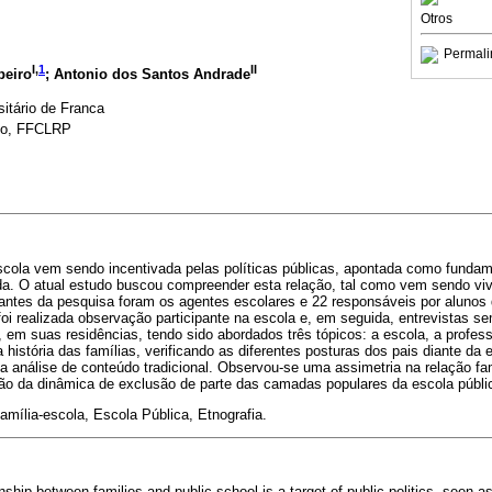
Otros
Permali
I,
1
II
beiro
; Antonio dos Santos Andrade
itário de Franca
lo, FFCLRP
 escola vem sendo incentivada pelas políticas públicas, apontada como funda
a. O atual estudo buscou compreender esta relação, tal como vem sendo vi
pantes da pesquisa foram os agentes escolares e 22 responsáveis por alunos 
foi realizada observação participante na escola e, em seguida, entrevistas s
 em suas residências, tendo sido abordados três tópicos: a escola, a profess
 história das famílias, verificando as diferentes posturas dos pais diante da
 análise de conteúdo tradicional. Observou-se uma assimetria na relação fa
ção da dinâmica de exclusão de parte das camadas populares da escola públi
amília-escola, Escola Pública, Etnografia.
onship between families and public school is a target of public politics, seen a