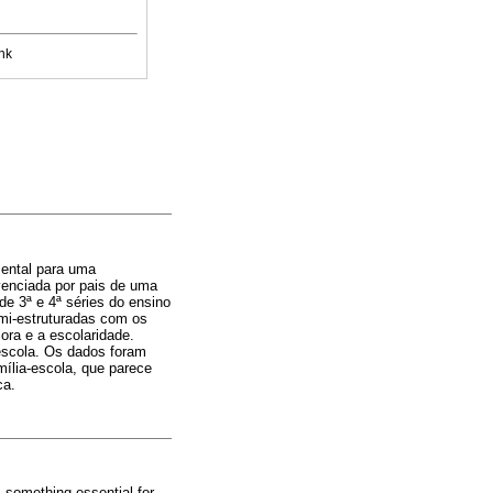
nk
mental para uma
venciada por pais de uma
de 3ª e 4ª séries do ensino
emi-estruturadas com os
ora e a escolaridade.
 escola. Os dados foram
mília-escola, que parece
ca.
s something essential for