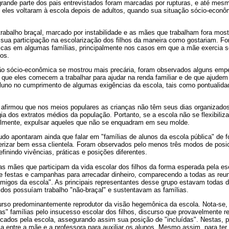
 grande parte dos pais entrevistados foram marcadas por rupturas, e até me
, eles voltaram à escola depois de adultos, quando sua situação sócio-econô
trabalho braçal, marcado por instabilidade e as mães que trabalham fora mos
a sua participação na escolarização dos filhos da maneira como gostariam. F
icas em algumas famílias, principalmente nos casos em que a mãe exercia s
hos.
o sócio-econômica se mostrou mais precária, foram observados alguns empe
 que eles comecem a trabalhar para ajudar na renda familiar e de que ajudem
aluno no cumprimento de algumas exigências da escola, tais como pontualida
á afirmou que nos meios populares as crianças não têm seus dias organizados
gia dos extratos médios da população. Portanto, se a escola não se flexibili
avelmente, expulsar aqueles que não se enquadram em seu molde.
udo apontaram ainda que falar em "famílias de alunos da escola pública" de 
cterizar bem essa clientela. Foram observados pelo menos três modos de posi
finindo vivências, práticas e posições diferentes.
 as mães que participam da vida escolar dos filhos da forma esperada pela 
 de festas e campanhas para arrecadar dinheiro, comparecendo a todas as reu
"amigos da escola". As principais representantes desse grupo estavam todas 
idos possuíam trabalho "não-braçal" e sustentavam as famílias.
rso predominantemente reprodutor da visão hegemônica da escola. Nota-se, 
as" famílias pelo insucesso escolar dos filhos, discurso que provavelmente r
ticados pela escola, assegurando assim sua posição de "incluídas". Nestas, 
 entre a mãe e a professora para auxiliar os alunos. Mesmo assim, para ter 