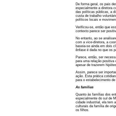
De forma geral, os pais d
especialmente a diretora 
das políticas públicas, a 
custa de trabalho voluntári
políticos locais e movimen
Verificou-se, então que es
contexto parece ser posit
No entanto, ao se analisa
com a vice-diretora, a coo
baseia-se ainda em dois cl
ênfase é dada no que os p
Parece, então, ser necessá
para uma relação positiva 
apesar de trazerem hipótes
Assim, parece ser importan
ação. Esta prática cotidia
para o estabelecimento de
As famílias
Quanto às famílias dos en
especialmente do sul de M
cidade industrial, ela tem
culturais da família de o
os filhos.