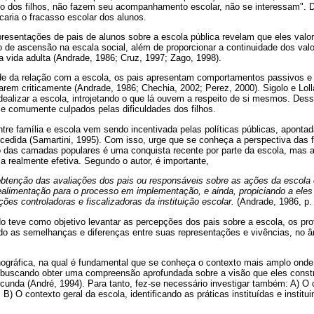
do dos filhos, não fazem seu acompanhamento escolar, não se interessam". D
icaria o fracasso escolar dos alunos.
resentações de pais de alunos sobre a escola pública revelam que eles valo
o de ascensão na escala social, além de proporcionar a continuidade dos val
a vida adulta (Andrade, 1986; Cruz, 1997; Zago, 1998).
ade da relação com a escola, os pais apresentam comportamentos passivos e
arem criticamente (Andrade, 1986; Chechia, 2002; Perez, 2000). Sigolo e Loll
dealizar a escola, introjetando o que lá ouvem a respeito de si mesmos. Des
se comumente culpados pelas dificuldades dos filhos.
entre família e escola vem sendo incentivada pelas políticas públicas, apont
edida (Samartini, 1995). Com isso, urge que se conheça a perspectiva das f
das camadas populares é uma conquista recente por parte da escola, mas a
a realmente efetiva. Segundo o autor, é importante,
 obtenção das avaliações dos pais ou responsáveis sobre as ações da escol
ealimentação para o processo em implementação, e ainda, propiciando a ele
ões controladoras e fiscalizadoras da instituição escolar.
(Andrade, 1986, p.
o teve como objetivo levantar as percepções dos pais sobre a escola, os pro
ndo as semelhanças e diferenças entre suas representações e vivências, no 
ográfica, na qual é fundamental que se conheça o contexto mais amplo onde
, buscando obter uma compreensão aprofundada sobre a visão que eles con
rcunda (André, 1994). Para tanto, fez-se necessário investigar também: A) O 
 B) O contexto geral da escola, identificando as práticas instituídas e institu