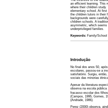
an efficient learning. This
where their children study
elementary school. At first
the children tutors in thei
backgrounds were carefully 
children schools. A traditi
asymmetric, which seems to
underprivileged families.
Keywords:
Family/School R
Introdução
No final dos anos 50, após
escolares, passou-se a inv
satisfatório. Surgiu, então
sociais das minorias étnic
Apesar da literatura espec
observa na escola pública 
fracasso escolar dos filho
(Campos, 1995; Gomes, 199
(Andrade, 1986).
Perez (2000) observa, aind