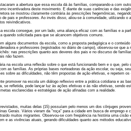
estacaram a abertura que essa escola dá às famílias, comparando-a com outr
como incentivadora deste movimento. E diante de suas carências e das exigê
diretora se mostrou claramente contrária às prescrições hegemônicas, negando
o de pais e professores. Ao invés disso, aliou-se à comunidade, utilizando o a
tos reivindicativos.
sa escola consegue, por um lado, uma aliança eficaz com as famílias e a par
iva quando solicitada para que se alcancem objetivos comuns.
rem alguns documentos da escola, como a proposta pedagógica e o conteúdo
rdenadora e professores (registrados no diário de campo), observou-se que a 
ichês: nas prescrições quanto aos deveres dos pais e no discurso de famílias
ais não fazem.
ria na escola uma reflexão sobre o que está funcionando bem e o que, pelo co
com as famílias. As próprias bases norteadoras da ação escolar, ou seja, se
es sobre as dificuldades, não têm propostas de ação efetivas, e repetem os 
te promover na escola um diálogo reflexivo entre a prática cotidiana e as b
na, se refletida, pode lançar luz às ações efetivas e às não efetivas, sendo 
 metas esclarecidas e estratégias de ação afinadas com a realidade.
trevistados, muitas delas (15) possuíam pelo menos um dos cônjuges proveni
inas Gerais. Vários vieram da "roça" para a cidade em busca de emprego e 
 atraído muitos migrantes. Observou-se com freqüência na história uma cisão 
rigem e as vivências atuais, gerando dificuldades quanto aos métodos educat