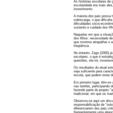
As histórias escolares de
escolaridade era mais alta
investimento.
A maioria dos pais possui 
sobrecarga, o que dificult
dificuldades sócio-econôm
sustento e cuidado dos fil
Naquelas em que a situaçã
dos filhos: necessidade de
que mostrou atrapalhar o 
freqüência.
No entanto, Zago (2000) j
escolares, o que é estraté
questões, ela irá, invari
Os resultados do atual est
seja suficiente para cara
escola, que podem estar de
Em primeiro lugar, têm-se
nas tarefas, participando
fazendo parte do projeto 
tradicional, em que os mar
Observou-se aqui um discu
responsabilização de "outr
diferenciarem dos pais cri
freqüentemente uma aliança