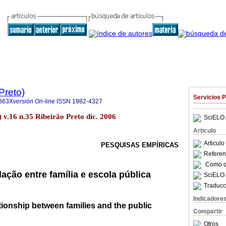
Preto)
Servicios 
863X
versión On-line
ISSN
1982-4327
) v.16 n.35 Ribeirão Preto dic. 2006
SciELO 
Articulo
Articul
PESQUISAS EMPÍRICAS
Referenc
Como ci
lação entre família e escola pública
SciELO 
Traducc
Indicadore
ionship between families and the public
Compartir
Otros