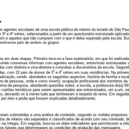
a
s agentes escolares de uma escola pública do interior do estado de São Paul
 3ª e 4ª séries, selecionados a partir de um questionário estruturado aplicad
em e aqueles que não cumprem com o que é deles esperado pela escola. Bu
ontivesse pais de ambos os grupos.
u em duas etapas. Primeiro teve-se a fase exploratória, em que foi realiza
cluindo conversas informais com agentes escolares, entrevistas estruturadas
das com diretora e vice-diretora e consultas a documentos da escola. Segundo
ª
ª
adas, com 22 pais de alunos de 3
e 4
séries em suas residências. Na primeira
alização, sendo abordados os seguintes aspectos: história da família e loca
mero de pessoas, onde e como vivem); ocupação profissional dos membros da f
 tema da pesquisa, abordando questões sobre: a escola, a professora do(a) filh
 cartões temáticos para serem apresentados aos entrevistados, um a um, sen
, deixando vir à mente tudo que lembravam a respeito do tema. Em seguida
s por eles e pedia que fossem explicadas detalhadamente.
s foram submetidas a uma análise de conteúdo, segundo os moldes propostos 
os de relatos são separados e classificados de acordo com seu conteúdo, dep
as na íntegra. Em seguida, buscou-se obter indicadores que permitissem a infe
dos fatores que determinaram as condições de produção das mensagens.