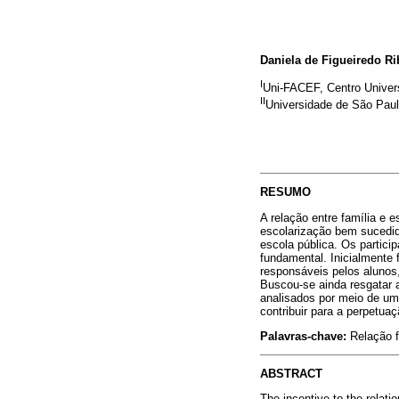
Daniela de Figueiredo Ri
I
Uni-FACEF, Centro Univers
II
Universidade de São Pau
RESUMO
A relação entre família e
escolarização bem sucedid
escola pública. Os partici
fundamental. Inicialmente 
responsáveis pelos alunos,
Buscou-se ainda resgatar a
analisados por meio de uma
contribuir para a perpetua
Palavras-chave:
Relação f
ABSTRACT
The incentive to the relati