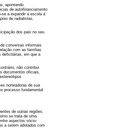
as, apontando
ncias de autofinanciamento
-se a expandir a escola à
poio de radialistas,
ticipação dos pais no seu
 de conversas informais
relação com as famílias
 deficitárias, em que a
ntrário, não contribui
us documentos oficiais,
estereótipos.
ases norteadoras de sua
este processo fundamental
entes de outras regiões,
como se trata de uma
entre aspectos sócio-
ivos a serem adotados com