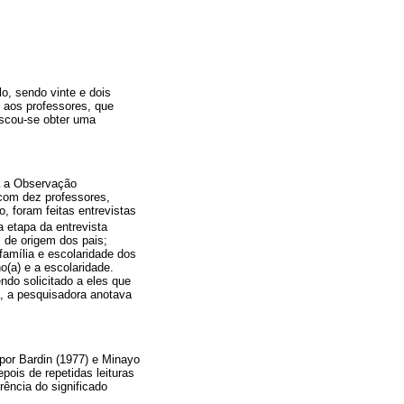
o, sendo vinte e dois
o aos professores, que
scou-se obter uma
da a Observação
 com dez professores,
, foram feitas entrevistas
 etapa da entrevista
l de origem dos pais;
amília e escolaridade dos
o(a) e a escolaridade.
do solicitado a eles que
, a pesquisadora anotava
por Bardin (1977) e Minayo
ois de repetidas leituras
rência do significado