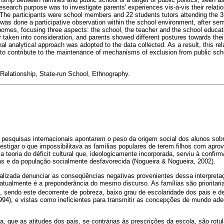
 research purpose was to investigate parents' experiences vis-à-vis their relati
. The participants were school members and 22 students tutors attending the 3
 was done a participative observation within the school environment, after sem
r homes, focusing three aspects: the school, the teacher and the school educat
taken into consideration, and parents showed different postures towards their 
onal analytical approach was adopted to the data collected. As a result, this re
 contribute to the maintenance of mechanisms of exclusion from public scho
elationship, State-run School, Ethnography.
 pesquisas internacionais apontarem o peso da origem social dos alunos sobr
estigar o que impossibilitava as famílias populares de terem filhos com apro
, a teoria do déficit cultural que, ideologicamente incorporada, serviu à conf
as e da população socialmente desfavorecida (Nogueira & Nogueira, 2002).
ializada denunciar as conseqüências negativas provenientes dessa interpreta
atualmente é a preponderância do mesmo discurso. As famílias são prioritari
s, sendo este decorrente de pobreza, baixo grau de escolaridade dos pais e de
4), e vistas como ineficientes para transmitir as concepções de mundo ade
a, que as atitudes dos pais, se contrárias às prescrições da escola, são rotul