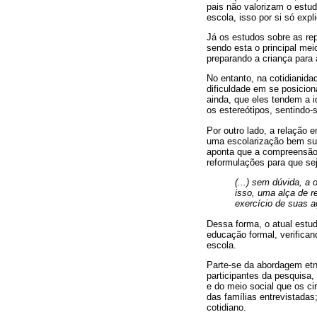
pais não valorizam o estu
escola, isso por si só expl
Já os estudos sobre as rep
sendo esta o principal mei
preparando a criança para 
No entanto, na cotidianid
dificuldade em se posicion
ainda, que eles tendem a i
os estereótipos, sentindo-
Por outro lado, a relação 
uma escolarização bem suc
aponta que a compreensão 
reformulações para que sej
(...) sem dúvida, a
isso, uma alça de r
exercício de suas aç
Dessa forma, o atual estud
educação formal, verifica
escola.
Parte-se da abordagem etn
participantes da pesquisa
e do meio social que os ci
das famílias entrevistadas;
cotidiano.