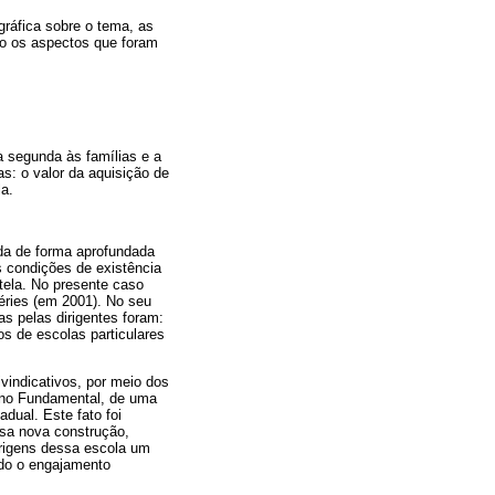
gráfica sobre o tema, as
ndo os aspectos que foram
a segunda às famílias e a
as: o valor da aquisição de
la.
da de forma aprofundada
 as condições de existência
tela. No presente caso
séries (em 2001). No seu
s pelas dirigentes foram:
os de escolas particulares
vindicativos, por meio dos
sino Fundamental, de uma
adual. Este fato foi
ssa nova construção,
origens dessa escola um
ndo o engajamento