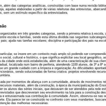
, além das categorias analíticas, construídas com base numa revisão biblio
eja, aquelas elaboradas a partir de várias releituras das entrevistas, abarca
os, sem um estímulo específico da entrevistadora.
ssão
rganizados em três grandes categorias, sendo a primeira relativa à escola, 
 entre escola e famílias, sendo esta última dividida nas seguintes subcategori
pais; ajuda nas tarefas escolares; disciplina e participação dos pais na esco
 particular, se insere em um contexto mais amplo só podendo ser compreendi
o social, cultural e histórico, o que significa explicitar seu local geográfico,
 da cidade onde está estabelecida, além de uma caracterização de sua clien
adual, localizada num bairro de periferia, atendendo 1100 alunos, de 3ª a 8ª 
-se um grande cuidado com a limpeza e organização. As dificuldades apontada
cionários, sendo solucionadas de forma criativa: projetos envolvendo recurs
nitária.
rcada por momentos de aliança com a comunidade, através de movimentos rei
recursos materiais, além da construção, à época da municipalização do En
er os alunos das séries iniciais, que deixavam de ser atendidos pela rede est
entrevistados que descreveram seu envolvimento na luta para a construção de
va e entusiasmada sua contribuição à comunidade. Assim, observou-se nas 
forte. Ela parece ter se construído no confronto com seus mandantes, busca
btenção das melhorias necessárias.