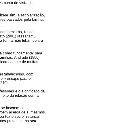
o ponto de vista da
rizam sim, a escolarização,
ores passados pela família,
 conformistas, tendo
ato (2001) ressaltam,
sa forma, não lutam contra
ada como fundamental para
amílias. Andrade (1986)
inda carente de muitas
a estabelecendo, com
s um espaço para o
 219)
fessores e o significado da
âmbito da relação com a
 se inserem os
stroem acerca de si mesmos
contexto sócio-histórico
intes presentes no seu