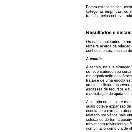
Foram estabelecidas, assim
categorias empíricas, ou s
trazidos pelos entrevistad
Resultados e discu
Os dados coletados foram o
terceira acerca da relação
conhecimentos; reunião de 
A escola
A escola, na sua situação
se reconstituído seu cenári
e a organização econômica
trata-se de uma escola est
ambiente físico, observou
escassez de recursos e fun
e solicitação de ajuda comu
A história da escola é ma
quais obteve expansão de 
escola no bairro para atend
relatado por vários pais 
colocando de forma positi
movimento reivindicativo 
comunitário como via de o