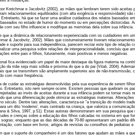
ntes a mudanças.
por Kretchmar e Jacobvitz (2002), as mães que lembram terem sido aceitas 
eram relacionamentos equilibrados (com alta exigência e responsividade) sã
s. Entretanto, há que se fazer uma análise cuidadosa dos relatos baseados e
r baseados no estado de humor do momento ou em percepções distorcidas. A
e com seu filho influencie e modifique as memórias dela sobre sua infância.
e que a dinâmica de relacionamento experienciada com os cuidadores em u
chmar & Jacobvitz, 2002). Mães que costumeiramente tiveram relacionament
ade e suporte para sua independência, parecem recriar este tipo de relação c
realizar uma pesquisa sobre relações de intergeracionalidade, concluiu que a
ções entre pais e filhos, futuramente, mais positivas e menos negativas.
onal fica evidenciado um papel de maior destaque da figura materna na cont
nção da mãe seja mais sólida e próxima do que a do pai (Vitali, 2004). Ademais
tais que se transmitem são amplamente superiores aos de não-transmissão, c
do com maior freqüência.
 de cuidar as estratégias desenvolvidas pela sua experiência de serem filhos,
do. Entretanto, isto nem sempre ocorre. Existem pessoas que quebram os p
rejeitadas ao invés de aceitas durante a sua infância podem se tornar mais
ndo que uma diferenciação pode otimizar as estratégias maternas. Alterações
o século. Dentre tais alterações, caracteriza-se "a transição do modelo tradic
- para um dito 'moderno', mais centrado na criança, que valoriza a comunicaç
aldana & Silva, 1997, p.51). Estas autoras demonstraram em sua pesquisa qu
itudes e crenças sobre a educação dos filhos calcadas no sistema em que 
sogras; enquanto que as das décadas de 70-80 apresentaram um padrão dife
ientação, com base em livros, artigos de revistas ou conselhos de pediatras e
am que o suporte do companheiro é um dos fatores que ajudam as mães a qu