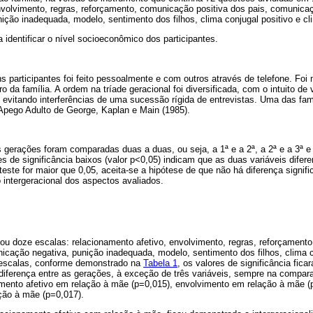
nvolvimento, regras, reforçamento, comunicação positiva dos pais, comunicaçã
ção inadequada, modelo, sentimento dos filhos, clima conjugal positivo e cli
a identificar o nível socioeconômico dos participantes.
ns participantes foi feito pessoalmente e com outros através de telefone. Fo
da família. A ordem na tríade geracional foi diversificada, com o intuito de v
evitando interferências de uma sucessão rígida de entrevistas. Uma das fam
 Apego Adulto de George, Kaplan e Main (1985).
 gerações foram comparadas duas a duas, ou seja, a 1ª e a 2ª, a 2ª e a 3ª e a
s de significância baixos (valor p<0,05) indicam que as duas variáveis difer
 teste for maior que 0,05, aceita-se a hipótese de que não há diferença signifi
intergeracional dos aspectos avaliados.
ou doze escalas: relacionamento afetivo, envolvimento, regras, reforçament
nicação negativa, punição inadequada, modelo, sentimento dos filhos, clima c
 escalas, conforme demonstrado na
Tabela 1
, os valores de significância fic
iferença entre as gerações, à exceção de três variáveis, sempre na compara
namento afetivo em relação à mãe (p=0,015), envolvimento em relação à mãe 
ação à mãe (p=0,017).