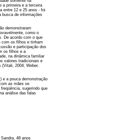
lidade somente na
 a primeira e a terceira
a entre 12 e 25 anos - foi
 a busca de informações
 não demonstraram
provavelmente, como o
os. De acordo com o que
 com os filhos e tinham
ussão e participação dos
 os filhos e a
de, na dinâmica familiar
 valores tradicionais e
(Vitali, 2004; Weber,
s) e a pouca demonstração
r com as mães se
 freqüência, sugerindo que
na análise das falas
Sandra, 48 anos