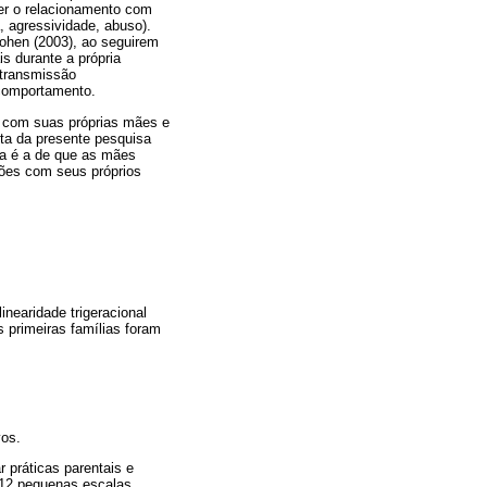
der o relacionamento com
a, agressividade, abuso).
Cohen (2003), ao seguirem
s durante a própria
 transmissão
 comportamento.
 com suas próprias mães e
sta da presente pesquisa
ada é a de que as mães
ões com seus próprios
inearidade trigeracional
s primeiras famílias foram
vos.
 práticas parentais e
m 12 pequenas escalas