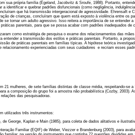
om sua própria família (Egeland, Jacobvitz & Sroufe, 1988). Portanto, enten
r a identificar e quebrar padrões disfuncionais (como negligência, indulgênci
oncluíram que há transmissão intergeracional de agressividade. Ehrensaft e 
ação de crianças, concluíram que quem está exposto à violência entre os pai
e se tornar um adulto agressivo. Isso reitera a importância de se entender a
s e práticas parentais, para que se possa acabar com padrões inadequados de
lizaram como estratégia de pesquisa o exame dos relacionamentos das mães
a entender a transmissão dos estilos e práticas parentais. Portanto, a propo
smissão de práticas parentais em famílias típicas. A hipótese teórica investig
e relacionamento experienciadas com seus cuidadores e recriam esses padr
m 21 mulheres, de sete famílias distintas de classe média, respeitando-se a l
o para a composição do grupo foi a amostra não probabilística (Cozby, 2003). A
 relações das pesquisadoras.
m utilizados três instrumentos:
 de George, Kaplan e Main (1985), para coleta de dados alitativos e ilustrati
teração Familiar (EQIF) de Weber, Viezzer e Brandenburg (2003), para avaliar
ão familiar, na versão do instrumento que continha 72 questões divididas e