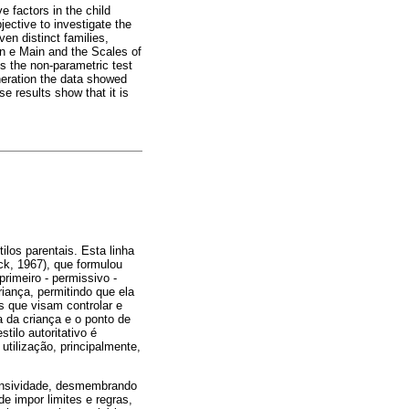
 factors in the child
jective to investigate the
en distinct families,
an e Main and the Scales of
is the non-parametric test
neration the data showed
e results show that it is
ilos parentais. Esta linha
k, 1967), que formulou
primeiro - permissivo -
iança, permitindo que ela
is que visam controlar e
a da criança e o ponto de
tilo autoritativo é
utilização, principalmente,
ponsividade, desmembrando
de impor limites e regras,