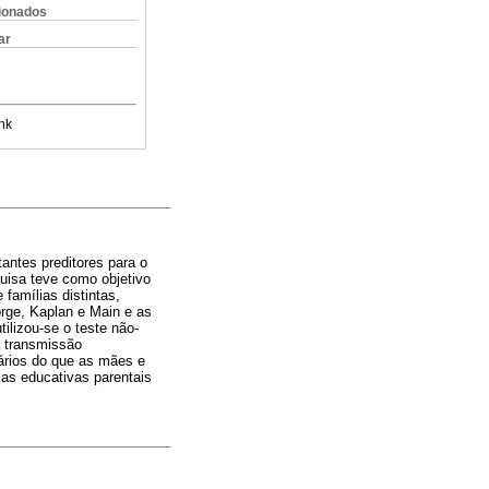
cionados
ar
nk
antes preditores para o
quisa teve como objetivo
 famílias distintas,
orge, Kaplan e Main e as
ilizou-se o teste não-
 transmissão
tários do que as mães e
as educativas parentais