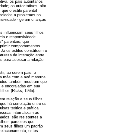
va, os pais autoritários
ade; os autoritativos, alta
que o estilo parental
sociados a problemas no
onsividade - geram crianças
s influenciam seus filhos
cia e responsividade.
s" parentais, que
uprimir comportamentos
Já os estilos constituem o
tureza da interação entre
is para acessar a relação
tir, ao serem pais, o
 da mãe com a avó materna
estudos também mostram que
as e encorajadas em sua
ilhos (Ricks, 1985).
m relação a seus filhos.
 que há correlação entre os
isas teórica e prática
essoas internalizam as
ados, são resistentes a
olhem parceiros que
om seus filhos um padrão
 relacionamento, estes