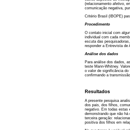
(relacionamento afetivo, e
comunicação negativa, puni
Critério Brasil (IBOPE) par
Procedimento
O contato inicial com algu
individual com cada membro 
escuta das pesquisadoras, 
responder a Entrevista de
Análise dos dados
Para análise dos dados, as
teste Mann-Whitney. Valore
o valor de significância do
confirmando a transmissão 
Resultados
A presente pesquisa analis
dos pais, dos filhos, comu
negativo. Em todas estas
demonstrando que não há d
terceira geração: relacio
positiva dos filhos em rel