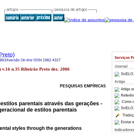
Preto)
Serviços P
-863X
versão On-line
ISSN
1982-4327
Journal
) v.16 n.35 Ribeirão Preto dez. 2006
SciELO 
Artigo
PESQUISAS EMPÍRICAS
Artigo 
Referên
Como ci
estilos parentais através das gerações -
SciELO 
eracional de estilos parentais
Traduç
Enviar e
rental styles through the generations
Indicadore