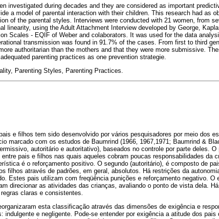
en investigated during decades and they are considered as important predictive
e a model of parental interaction with their children. This research had as ob
sion of the parental styles. Interviews were conducted with 21 women, from sev
onal linearity, using the Adult Attachment Interview developed by George, Kapl
tion Scales - EQIF of Weber and colaborators. It was used for the data analys
ational transmission was found in 91.7% of the cases. From first to third ge
 more authoritarian than the mothers and that they were more submissive. Thes
 adequated parenting practices as one prevention strategie.
ality, Parenting Styles, Parenting Practices.
pais e filhos tem sido desenvolvido por vários pesquisadores por meio dos est
ício marcado com os estudos de Baumrind (1966, 1967,1971; Baumrind & Blac
permissivo, autoritário e autoritativo), baseados no controle por parte deles. O 
 entre pais e filhos nas quais aqueles cobram poucas responsabilidades da cr
erística é o reforçamento positivo. O segundo (autoritário), é composto de pa
s filhos através de padrões, em geral, absolutos. Há restrições da autonomi
do. Estes pais utilizam com freqüência punições e reforçamento negativo. O es
m direcionar as atividades das crianças, avaliando o ponto de vista dela. Há 
 regras claras e consistentes.
eorganizaram esta classificação através das dimensões de exigência e res
: indulgente e negligente. Pode-se entender por exigência a atitude dos pais 