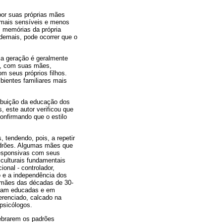
por suas próprias mães
o mais sensíveis e menos
m memórias da própria
demais, pode ocorrer que o
ma geração é geralmente
o, com suas mães,
om seus próprios filhos.
mbientes familiares mais
ribuição da educação dos
, este autor verificou que
onfirmando que o estilo
 tendendo, pois, a repetir
adrões. Algumas mães que
 responsivas com seus
 culturais fundamentais
ional - controlador,
ão e a independência dos
e mães das décadas de 30-
foram educadas e em
renciado, calcado na
 psicólogos.
ebrarem os padrões