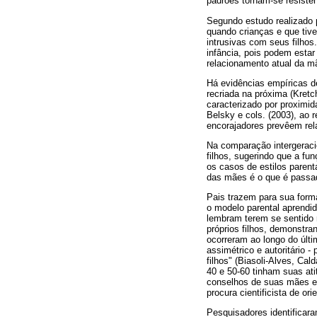
padrões tornam-se resiste
Segundo estudo realizado 
quando crianças e que tiv
intrusivas com seus filho
infância, pois podem esta
relacionamento atual da mã
Há evidências empíricas d
recriada na próxima (Kret
caracterizado por proximid
Belsky e cols. (2003), ao 
encorajadores prevêem rela
Na comparação intergeraci
filhos, sugerindo que a fu
os casos de estilos paren
das mães é o que é passa
Pais trazem para sua forma
o modelo parental aprendi
lembram terem se sentido 
próprios filhos, demonstra
ocorreram ao longo do últim
assimétrico e autoritário 
filhos" (Biasoli-Alves, C
40 e 50-60 tinham suas at
conselhos de suas mães e 
procura cientificista de or
Pesquisadores identificar