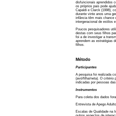
disfuncionais aprendidos c
os próprios pais pode ajuda
Capaldi e Clarck (1998), c
durante vinte anos uma ger
infância têm mais chance d
intergeracional de estilo
Poucos pesquisadores uti
destas com seus filhos par
foi a de investigar a tran
aprendem as estratégias d
filhos.
Método
Participantes
A pesquisa foi realizada co
(avó/filha/neta). O critéri
indicadas por pessoas das
Instrumentos
Para coleta dos dados fora
Entrevista de Apego Adulto,
Escalas de Qualidade na In
outros aspectos de interaç