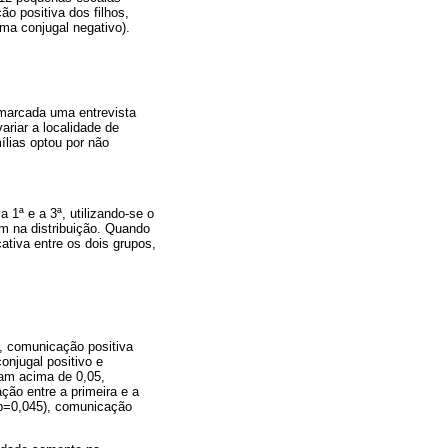
o positiva dos filhos,
ma conjugal negativo).
i marcada uma entrevista
ariar a localidade de
ílias optou por não
 1ª e a 3ª, utilizando-se o
em na distribuição. Quando
cativa entre os dois grupos,
o, comunicação positiva
onjugal positivo e
aram acima de 0,05,
ção entre a primeira e a
(p=0,045), comunicação