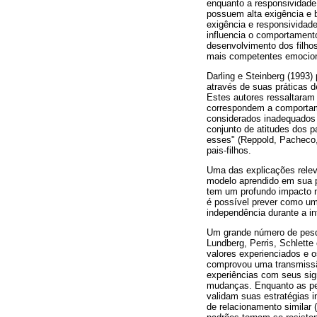
enquanto a responsividade 
possuem alta exigência e b
exigência e responsividade
influencia o comportament
desenvolvimento dos filhos
mais competentes emocion
Darling e Steinberg (1993)
através de suas práticas 
Estes autores ressaltaram a
correspondem a comportame
considerados inadequados 
conjunto de atitudes dos p
esses" (Reppold, Pacheco, 
pais-filhos.
Uma das explicações releva
modelo aprendido em sua p
tem um profundo impacto n
é possível prever como um
independência durante a in
Um grande número de pesq
Lundberg, Perris, Schlette
valores experienciados e o
comprovou uma transmissão
experiências com seus sig
mudanças. Enquanto as pes
validam suas estratégias 
de relacionamento similar 