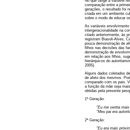
No que tange à variável r
comparação entre a primeir
gerações, o resultado foi n
criada em um ambiente cul
sobre o modo de educar os
As variáveis envolvimento
intergeracionalidade na c
citado anteriormente, às 
registram Biasoli-Alves, 
pouca demonstração de afe
filhos nas decisões das fa
demonstração de envolvime
em relação aos filhos, su
hierárquicos do autoritari
2005).
Alguns dados coletados de
de afeto dos mesmos. Pode
comparado com os pais. Vit
a função da mãe seja mais 
obtidas pela presente pesq
1ª Geração:
"Eu me sentia mai
"Meu pai era autoritá
2ª Geração:
"Eu era mais próxi