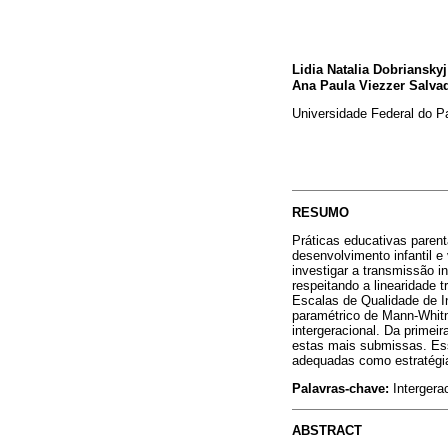
Lidia Natalia Dobriansky
Ana Paula Viezzer Salva
Universidade Federal do P
RESUMO
Práticas educativas paren
desenvolvimento infantil e
investigar a transmissão in
respeitando a linearidade 
Escalas de Qualidade de In
paramétrico de Mann-Whit
intergeracional. Da primei
estas mais submissas. Ess
adequadas como estratégi
Palavras-chave:
Intergerac
ABSTRACT