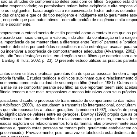
são as atitudes de compreensão deles para com os filhos. Segundo esta direti
aixa responsividade; os permissivos teriam baixa exigência e alta responsivid
 e os negligentes, baixa exigência e responsividade. Estes autores defendem 
o das crianças e que os do tipo negligente e indulgente estão geralmente as
; enquanto que pais autoritativos - com alto padrão de exigência e alta resp
al e socialmente.
 propuseram o entendimento de estilo parental como o contexto em que os pai
de acordo com suas crenças e valores, indo além da combinação entre exigên
 importância de se manter clara a diferença entre "estilo" parental e "prática
ntos definidos por conteúdos específicos e são estratégias usadas para s
ou incentivar a ocorrência de comportamentos adequados (Alvarenga, 2001). 
ais, são "manifestações deles em direção a seus filhos que caracterizam a na
Bardagi & Hutz, 2002, p. 23). O presente estudo utilizou as práticas parenta
ntes sobre estilos e práticas parentais é a de que as pessoas tendem a repe
rópria família. Estudos teóricos e clínicos sublinham que o relacionamento
a maneira como esta cuidará de seu próprio filho (Fischer, 1981). Outros 
a mãe irá se comportar perante seu filho: as que reportam terem sido aceit
fância tendem a ser mais responsivas e menos intrusivas com seus próprios f
uisadores discutiu o processo de transmissão do comportamento das mães e
 e Adolfsson (2000), ao estudarem a transmissão intergeracional, concluíram
s que são repassados a futuras gerações. Ijzendoorn (1992), através de pesqu
 significativa de valores entre as gerações. Bowlby (1990) propôs que as p
nificantes na forma de modelos de relacionamento e que estes, uma vez form
soas exploram os relacionamentos fora da família, elas provavelmente esc
internas e, quando estas pessoas se tornam pais, geralmente estabelecem c
(já conhecido). Provavelmente, pois, uma vez estabelecida esta dinâmica de