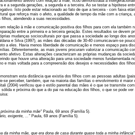
elacionamento afetivo com relação à mãe, ficou demonstrada a intergeraciona
a e a segunda gerações, a segunda e a terceira. Ao se testar a hipótese entre
egativo. Isto pode estar relacionado ao fato de que a terceira - com faixa etári
tural que reforça mais o afeto, a qualidade de tempo da mãe com a criança,
 filhos, atendendo a suas necessidades.
 em relação à mãe e comunicação positiva dos filhos para com ela também
omparação entre a primeira e a terceira geração. Estes resultados se devem 
próprias mudanças socioculturais por que passa a sociedade ao longo dos an
Caldana e Silva (1997), as mães das décadas de 30-40 comunicavam-se pouco
to a eles. Havia menos liberdade de comunicação e menos espaço para disc
mílias. Diferentemente, as mais jovens procuram valorizar a comunicação com
nto afetivo. Estas alterações caracterizam as próprias mudanças da socieda
gerindo que houve uma alteração para uma sociedade menos fundamentada nos
smo e mais voltada para a compreensão dos desejos e necessidades dos filhos 
monstram esta distância que existia dos filhos com as pessoas adultas (pai
-se perceber, também, que na maioria das famílias o envolvimento é maio
ali (2004) verificou que o estilo parental das mães é o que se transmite com
sólida e próxima do que a do pai na educação dos filhos, o que se pode ver 
uisa:
s próxima da minha mãe"
Paula, 69 anos (Família 5).
rio, exigente, ..."
Paula, 69 anos (Família 5).
ma da minha mãe, que era dona de casa durante quase toda a minha infância"