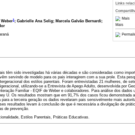
Links rela
Compartilh
Mais
1
j Weber
; Gabrielle Ana Selig; Marcela Galvão Bernardi;
Mais
dor
araná
Permali
tais têm sido investigadas há várias décadas e são consideradas como import
 vêm servindo de modelo para os pais interagirem com a sua prole. Esta pes
tergeracional dos estilos parentais. Foram entrevistadas 21 mulheres, de sete
trigeracional, utilizando-se a Entrevista de Apego Adulto, desenvolvida por Ge
teração Familiar - EQIF de Weber e colaboradores. Para análise dos dados ut
ney U. Os resultados mostram que em 91,7% dos casos ficou demonstrada a
ra para a terceira geração os dados revelaram pais sensivelmente mais autori
es resultados levam à conclusão de que é necessária a divulgação de prátic
as de prevenção.
ionalidade, Estilos Parentais, Práticas Educativas.