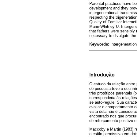
Parental practices have be
development and they provid
intergenerational transmis
respecting the trigenerati
Quality of Familiar Interac
Mann-Whitney U. Intergener
that fathers were sensibly
necessary to divulgate the
Keywords:
Intergeneration
Introdução
O estudo da relação entre 
de pesquisa teve o seu in
três protótipos parentais (
corresponderia às relações
se auto-regule. Sua caract
avaliar o comportamento do
vista dela não é considera
encontrado nos que procura
de reforçamento positivo e
Maccoby e Martin (1983) r
o estilo permissivo em dois