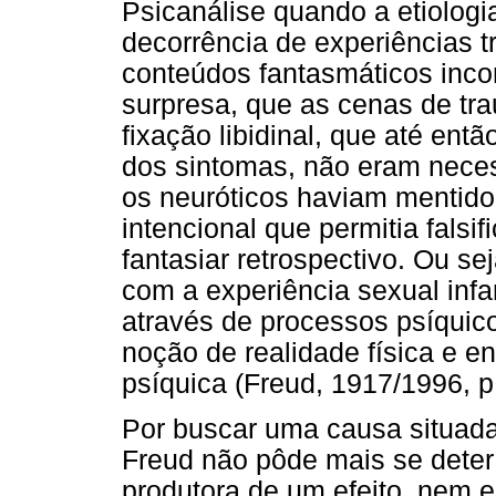
Psicanálise quando a etiolog
decorrência de experiências t
conteúdos fantasmáticos inco
surpresa, que as cenas de tra
fixação libidinal, que até ent
dos sintomas, não eram neces
os neuróticos haviam mentid
intencional que permitia falsi
fantasiar retrospectivo. Ou se
com a experiência sexual inf
através de processos psíquico
noção de realidade física e e
psíquica (Freud, 1917/1996, p
Por buscar uma causa situada 
Freud não pôde mais se dete
produtora de um efeito, nem 