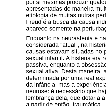
por si mesmas produzir qualq
apresentadas de maneira muit
etiologia de muitas outras per
Freud é a busca da causa ind
aparece somente na perturbaç
Enquanto na neurastenia e na 
considerada "atual", na histe
causas estavam situadas no p
sexual infantil. A histeria er
passiva, enquanto a obsessão
sexual ativa. Desta maneira, 
determinada por uma real expe
da infância, mas a experiência 
neurose: é necessário que ha
lembrança dela, que dotaria a 
a partir de então, traumática.