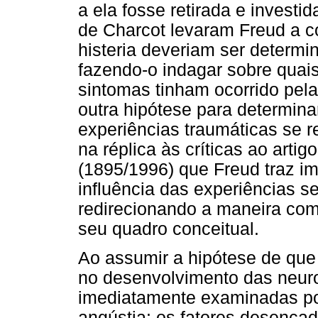
a ela fosse retirada e invest
de Charcot levaram Freud a c
histeria deveriam ser determi
fazendo-o indagar sobre quai
sintomas tinham ocorrido pel
outra hipótese para determinar
experiências traumáticas se r
na réplica às críticas ao arti
(1895/1996) que Freud traz i
influência das experiências s
redirecionando a maneira com
seu quadro conceitual.
Ao assumir a hipótese de que
no desenvolvimento das neur
imediatamente examinadas po
angústia: os fatores desencad