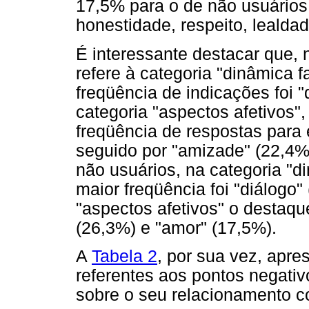
17,5% para o de não usuário
honestidade, respeito, lealdad
É interessante destacar que, 
refere à categoria "dinâmica f
freqüência de indicações foi "
categoria "aspectos afetivos"
freqüência de respostas para
seguido por "amizade" (22,4%
não usuários, na categoria "d
maior freqüência foi "diálogo
"aspectos afetivos" o destaq
(26,3%) e "amor" (17,5%).
A
Tabela 2
, por sua vez, apre
referentes aos pontos negati
sobre o seu relacionamento c