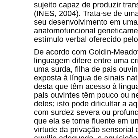
sujeito capaz de produzir tr
(INES, 2004). Trata-se de um
seu desenvolvimento em uma 
anatomofuncional geneticamen
estímulo verbal oferecido pel
De acordo com Goldin-Meadow
linguagem difere entre uma cri
uma surda, filha de pais ouvi
exposta à língua de sinais nat
desta que têm acesso à lingu
pais ouvintes têm pouco ou n
deles; isto pode dificultar a 
com surdez severa ou profund
que ela se torne fluente em u
virtude da privação sensoria