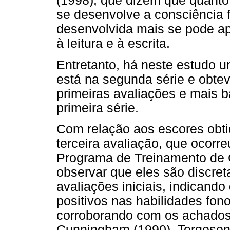
(1998), que dizem que quanto
se desenvolve a consciência f
desenvolvida mais se pode a
à leitura e à escrita.
Entretanto, há neste estudo 
está na segunda série e obte
primeiras avaliações e mais b
primeira série.
Com relação aos escores obtid
terceira avaliação, que ocorr
Programa de Treinamento de C
observar que eles são discre
avaliações iniciais, indicando
positivos nas habilidades fon
corroborando com os achados 
Cunningham (1990), Torgesen 