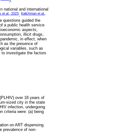
).
 national and international
 et al., 2023
Kalichman et al.,
;
e questions guided the
of a public health service
socioeconomic aspects;
nsumption, illicit drugs,
 pandemic, in effect, when
ch as the presence of
gical variables, such as
to investigate the factors
V (PLHIV) over 18 years of
um-sized city in the state
 HIV infection, undergoing
n criteria were: (a) being
mation on ART dispensing.
e prevalence of non-