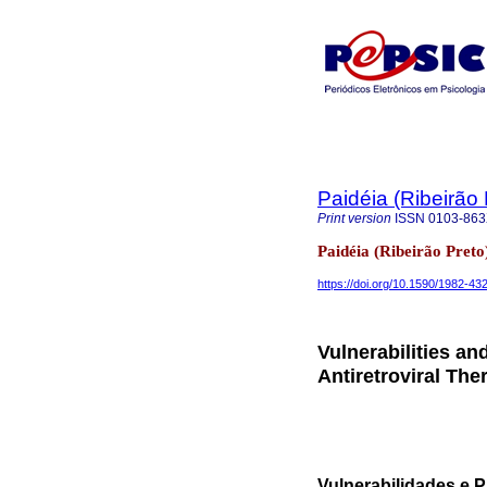
Paidéia (Ribeirão 
Print version
ISSN
0103-86
Paidéia (Ribeirão Pret
https://doi.org/10.1590/1982-4
Vulnerabilities a
Antiretroviral The
Vulnerabilidades e 