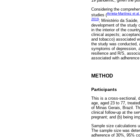
19 pandemic, given the pos
Considering the comprehens
Arrieta-Martínez et al
studies (
2019
; Ministério da Saúde,
development of the study ob
in the interior of the coun
clinical aspects; acceptanc
and tobacco) associated wi
the study was conducted, a
symptoms of depression, an
resilience and R/S, associ
associated with adherence 
METHOD
Participants
This is a cross-sectional, 
age, aged 23 to 77, treated
of Minas Gerais, Brazil. Th
clinical follow-up at the se
pregnant; and (b) being imp
Sample size calculations u
The sample size was determ
adherence of 30%, 95% con