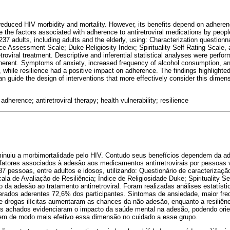
 reduced HIV morbidity and mortality. However, its benefits depend on adheren
e the factors associated with adherence to antiretroviral medications by peopl
37 adults, including adults and the elderly, using: Characterization questionn
ce Assessment Scale; Duke Religiosity Index; Spirituality Self Rating Scale, 
roviral treatment. Descriptive and inferential statistical analyses were perfor
rent. Symptoms of anxiety, increased frequency of alcohol consumption, and 
 while resilience had a positive impact on adherence. The findings highlighte
 guide the design of interventions that more effectively consider this dimensi
adherence; antiretroviral therapy; health vulnerability; resilience
diminuiu a morbimortalidade pelo HIV. Contudo seus benefícios dependem da a
s fatores associados à adesão aos medicamentos antirretrovirais por pessoas
37 pessoas, entre adultos e idosos, utilizando: Questionário de caracterizaç
la de Avaliação de Resiliência; Índice de Religiosidade Duke; Spirituality Se
 da adesão ao tratamento antirretroviral. Foram realizadas análises estatísti
derados aderentes 72,6% dos participantes. Sintomas de ansiedade, maior fr
de drogas ilícitas aumentaram as chances da não adesão, enquanto a resiliên
Os achados evidenciaram o impacto da saúde mental na adesão, podendo orie
em de modo mais efetivo essa dimensão no cuidado a esse grupo.