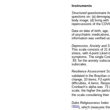
Instruments
Structured questionnaire fo
questions on: (a) demograp
body image; (d) living with 
repercussions of the COVID
Data on date of birth, age
of psychiatric medications
information was verified usi
Depression, Anxiety and S
This scale consists of 21 
stress, with 4-point Likert
symptoms. The single Cron
.93, for the anxiety subscal
subscales.
Resilience Assessment Sca
validated in the Brazilian 
change, 10 items; F2-spirit
difficulties, 4 items. Resp
Cronbach’s alpha was .73 in
scale, the higher the parti
the scale considering their 
Duke Religiousness Index 
(2012
), which measures thre