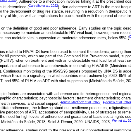
Remor, 2020
). Adherence to a medication involves taking it at the prescribed do
Carvalho et al., 2022
ulti-determined (
). Non-adherence to ART is the most freque
for the development of drug resistance, resulting in a reduction in therapeutic
ality of life, as well as implications for public health with the spread of resista
 on the definition of good and poor adherence. Early studies on the topic desc
 necessary to maintain an undetectable HIV viral load; however, more recent 
C
mens can maintain viral suppression at moderate adherence rates, below 95% (
gies related to HIV/AIDS have been used to combat the epidemic, among the
or All protocols, which are part of the Combined HIV Prevention model, supp
 (PLHIV), when on treatment and with an undetectable viral load for at least s
 importance of adherence to antiretrovirals in controlling HIV/AIDS (Ministério
. Continuous monitoring of the 95/95/95 targets proposed by UNAIDS is added
o which Brazil is a signatory, in which countries must achieve by 2030: 95%
, and 95% of PLHIV on ART with viral suppression (Ministério da Saúde, 2
tiple factors are associated with adherence and its heterogeneous and regiona
phic characteristics; psychosocial factors; treatment characteristics; chara
Arrieta-Martínez et al., 2022
Aytenew et al., 202
 health services, and social support (
;
itate adherence, the following stand out: resilience processes, religiosity/spir
ive perception of ART, acceptance of seropositivity, use of strategies to rem
the need for high levels of adherence and guarantee of basic social rights su
Wen et al., 2
; Ministério da Saúde, 2018; Seidl & Remor, 2020; UNAIDS, 2023;
nder adherence, studies point to the presence of psychopathological sympto