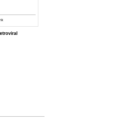
nk
etroviral