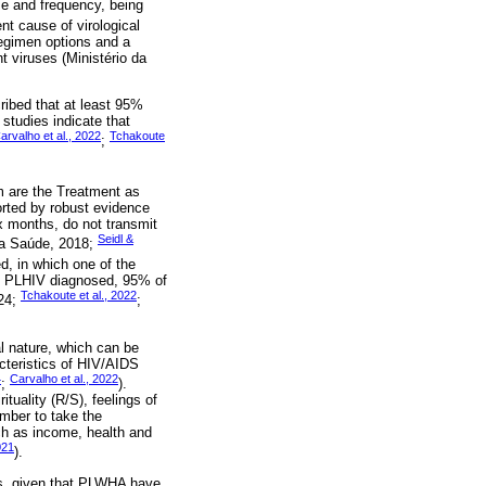
se and frequency, being
nt cause of virological
 regimen options and a
nt viruses (Ministério da
ribed that at least 95%
studies indicate that
arvalho et al., 2022
Tchakoute
;
m are the Treatment as
orted by robust evidence
ix months, do not transmit
Seidl &
 da Saúde, 2018;
, in which one of the
 of PLHIV diagnosed, 95% of
Tchakoute et al., 2022
024;
;
l nature, which can be
cteristics of HIV/AIDS
4
Carvalho et al., 2022
;
).
ituality (R/S), feelings of
ember to take the
ch as income, health and
021
).
ms, given that PLWHA have