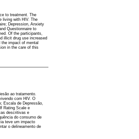
ce to treatment. The
e living with HIV. The
aire; Depression, Anxiety
and Questionnaire to
med. Of the participants,
illicit drug use increased
d the impact of mental
on in the care of this
desão ao tratamento.
 vivendo com HIV. O
ão; Escala de Depressão,
lf Rating Scale e
cas descritivas e
equência do consumo de
cia teve um impacto
ntar o delineamento de