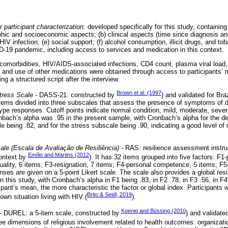
r participant characterization:
developed specifically for this study, containin
hic and socioeconomic aspects; (b) clinical aspects (time since diagnosis and
HIV infection; (e) social support; (f) alcohol consumption, illicit drugs, and to
-19 pandemic, including access to services and medication in this context.
, comorbidities, HIV/AIDS-associated infections, CD4 count, plasma viral load,
, and use of other medications were obtained through access to participants’ 
ng a structured script after the interview.
Brown et al. (1997
tress Scale -
DASS-21: constructed by
) and validated for Bra
items divided into three subscales that assess the presence of symptoms of d
-type responses. Cutoff points indicate normal condition, mild, moderate, sev
bach’s alpha was .95 in the present sample, with Cronbach’s alpha for the d
e being .82, and for the stress subscale being .90, indicating a good level of re
le (Escala de Avaliação de Resiliência) -
RAS: resilience assessment instr
Emílio and Martins (2012
context by
). It has 32 items grouped into five factors: F1
uality, 6 items; F3-resignation, 7 items; F4-personal competence, 5 items; F5-
onses are given on a 5-point Likert scale. The scale also provides a global res
 this study, with Cronbach’s alpha in F1 being .83, in F2 .78, in F3 .56, in F4
cipant’s mean, the more characteristic the factor or global index. Participants
Brito & Seidl, 2019
own situation living with HIV (
).
Koenig and Büssing (2010
-
DUREL: a 5-item scale, constructed by
) and validate
e dimensions of religious involvement related to health outcomes: organizatio