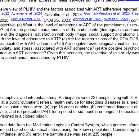
sible compromise in access to health services during this period (
ive view of PLHIV and the factors associated with ART adherence reported in
., 2022
Aytenew et al., 2024
Guzmán-Mendoza et al., 2025
Haas
;
; Carvalho et al., 2023;
;
Seidl & Remor, 2020
Wagner et al., 2021
Wen et al., 2021
 2018;
; UNAIDS, 2023;
;
) som
jective: (a) What is the level of adherence to ART of the participants, users 
try? (b) Are the general characteristics of the participants (demographic and 
e of the diagnosis; satisfaction with body image; social support and alcohol co
th the level of adherence to ART? (c) Are the repercussions of the COVID-19
ssociated with ART adherence? (d) Are negative psychological variables, su
xiety, and stress, associated with ART adherence? (e) Are positive psycholo
ated with ART adherence? Given this scenario, the objective of this study was 
to antiretroviral medications by PLHIV.
descriptive, and inferential study. Participants were 237 people living with HI
 at a public outpatient referral health service for infectious diseases in a medi
e inclusion criteria were: (a) age 18 years or older; (b) confirmed diagnosis of
rvice; and (c) prescribed ART for a period of six months or longer. The exclusio
risoned in a closed prison.
sed data from the Medication Logistics Control System, which gathers infor
ined based on statistical criteria using the known population. Considering th
fidence, and 5% error, the sample size was set at 235 people.