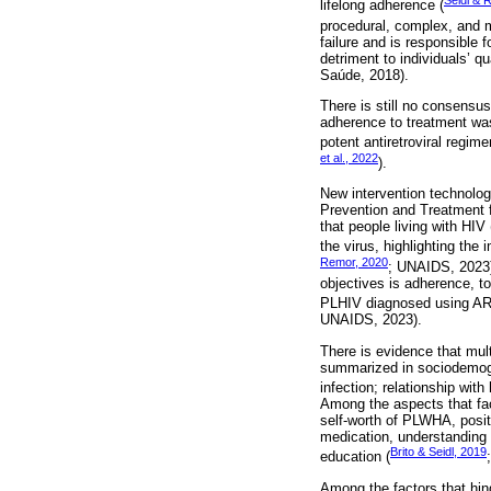
Seidl & 
lifelong adherence (
procedural, complex, and m
failure and is responsible 
detriment to individuals’ qu
Saúde, 2018).
There is still no consensus
adherence to treatment was
potent antiretroviral regi
et al., 2022
).
New intervention technolo
Prevention and Treatment f
that people living with HIV
the virus, highlighting the
Remor, 2020
; UNAIDS, 2023)
objectives is adherence, t
PLHIV diagnosed using ART
UNAIDS, 2023).
There is evidence that mul
summarized in sociodemogra
infection; relationship with
Among the aspects that facil
self-worth of PLWHA, posit
medication, understanding 
Brito & Seidl, 2019
education (
Among the factors that hi