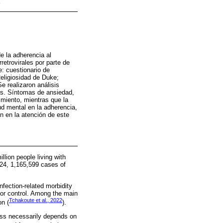
e la adherencia al
retrovirales por parte de
: cuestionario de
eligiosidad de Duke;
Se realizaron análisis
tes. Síntomas de ansiedad,
imiento, mientras que la
ud mental en la adherencia,
n en la atención de este
lion people living with
24, 1,165,599 cases of
infection-related morbidity
 for control. Among the main
Tchakoute et al., 2022
on (
).
ness necessarily depends on