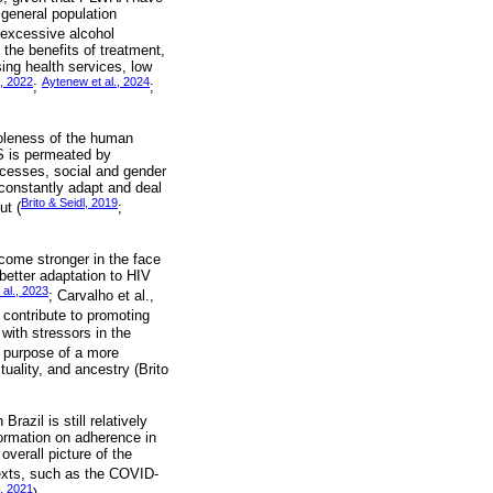
 general population
 excessive alcohol
the benefits of treatment,
ing health services, low
., 2022
Aytenew et al., 2024
;
;
holeness of the human
DS is permeated by
processes, social and gender
 constantly adapt and deal
Brito & Seidl, 2019
ut (
;
come stronger in the face
 better adaptation to HIV
 al., 2023
; Carvalho et al.,
 contribute to promoting
 with stressors in the
 purpose of a more
tuality, and ancestry (Brito
azil is still relatively
nformation on adherence in
 overall picture of the
texts, such as the COVID-
., 2021