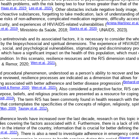
health problems, with the risk being two to four times greater than that of the
Haas et al., 2023
Lee et al., 2022
;
;
). Other obstacles include negative body image,
hoactive substances, forgetting to take medication, lack of understanding of 
the risks of non-adherence, complicated medication regimens, difficulty access
Arrieta-Martínez et al
curity, and experiences of HIV/AIDS-related vulnerabilities (
et al., 2019
Starks et al., 2020
; Ministério da Saúde, 2018;
; UNAIDS, 2023).
 antiretrovirals and its associated factors, it is necessary to consider the w
d by the biopsychosocial and spiritual dimensions. The experience of HIV/AI
cal, social, and psychological vulnerabilities, stigmatizing and discriminatory 
 which have a significant impact on the health of this population, which must
condition. In this scenario, resilience resources and the R/S dimension stand o
Wen et al., 2021
dl & Remor, 2020;
).
d procedural phenomenon, understood as a person’s ability to recover and be
ture reviewed, resilience processes are indicated as a dimension that allows for
Binhardi et
being associated with better adherence and better disease progression (
Seidl & Remor, 2020
Wen et al., 2021
;
). Also considered a protective factor, R/S can
purpose, beliefs, and religious practices are presented as a resource for coping
eidl, 2019
). The term R/S has been commonly found in health research with the
t contemplates the specificities of the concepts of religion, religiosity, spiri
illon, 2009
Taunay et al., 2012
;
).
erence levels have increased over the last decade, research on this topic in Br
dies covering the factors associated with it. Furthermore, there is a lack of i
 in the interior of the country, information that is crucial for better defining the
et al., 2022
). There is also a need to investigate adherence in emergency con
Wagner et al