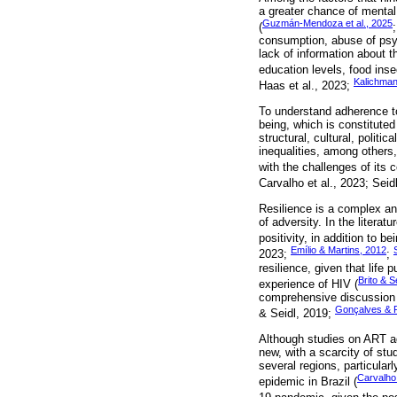
a greater chance of mental 
Guzmán-Mendoza et al., 2025
(
consumption, abuse of psyc
lack of information about 
education levels, food inse
Kalichman 
Haas et al., 2023;
To understand adherence to
being, which is constitute
structural, cultural, politi
inequalities, among others,
with the challenges of its 
Carvalho et al., 2023; Sei
Resilience is a complex an
of adversity. In the litera
positivity, in addition to 
Emílio & Martins, 2012
2023;
;
resilience, given that life 
Brito & S
experience of HIV (
comprehensive discussion tha
Gonçalves & P
& Seidl, 2019;
Although studies on ART adh
new, with a scarcity of stu
several regions, particularly
Carvalho 
epidemic in Brazil (