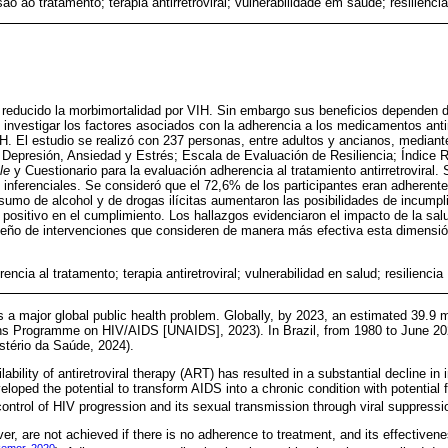
ão ao tratamento; terapia antirretroviral; vulnerabilidade em saúde; resiliência
 ha reducido la morbimortalidad por VIH. Sin embargo sus beneficios dependen d
e investigar los factores asociados con la adherencia a los medicamentos antir
. El estudio se realizó con 237 personas, entre adultos y ancianos, mediante
 Depresión, Ansiedad y Estrés; Escala de Evaluación de Resiliencia; Índice R
le
y Cuestionario para la evaluación adherencia al tratamiento antirretroviral. 
e inferenciales. Se consideró que el 72,6% de los participantes eran adheren
umo de alcohol y de drogas ilícitas aumentaron las posibilidades de incumpl
o positivo en el cumplimiento. Los hallazgos evidenciaron el impacto de la sal
iseño de intervenciones que consideren de manera más efectiva esta dimensió
encia al tratamento; terapia antiretroviral; vulnerabilidad en salud; resiliencia
a major global public health problem. Globally, by 2023, an estimated 39.9 mil
ns Programme on HIV/AIDS [UNAIDS], 2023). In Brazil, from 1980 to June 20
stério da Saúde, 2024).
ability of antiretroviral therapy (ART) has resulted in a substantial decline in 
loped the potential to transform AIDS into a chronic condition with potential
ontrol of HIV progression and its sexual transmission through viral suppressi
er, are not achieved if there is no adherence to treatment, and its effective