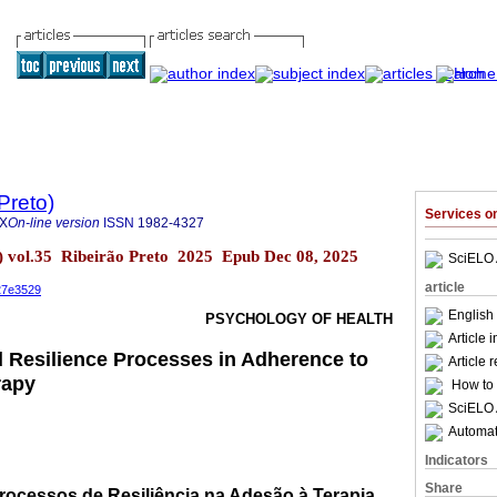
Preto)
Services 
3X
On-line version
ISSN
1982-4327
o) vol.35 Ribeirão Preto 2025 Epub Dec 08, 2025
SciELO 
article
327e3529
English 
PSYCHOLOGY OF HEALTH
Article 
nd Resilience Processes in Adherence to
Article 
rapy
How to c
SciELO 
Automati
Indicators
Share
Processos de Resiliência na Adesão à Terapia