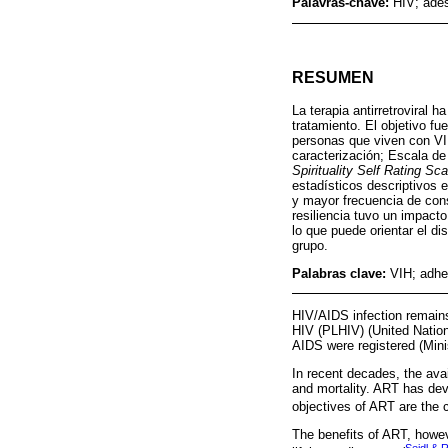
Palavras-chave:
HIV; ades
RESUMEN
La terapia antirretroviral
tratamiento. El objetivo fu
personas que viven con VIH
caracterización; Escala de
Spirituality Self Rating Sca
estadísticos descriptivos 
y mayor frecuencia de cons
resiliencia tuvo un impact
lo que puede orientar el d
grupo.
Palabras clave:
VIH; adher
HIV/AIDS infection remains 
HIV (PLHIV) (United Natio
AIDS were registered (Mini
In recent decades, the avail
and mortality. ART has deve
objectives of ART are the c
The benefits of ART, howev