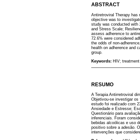
ABSTRACT
Antiretroviral Therapy has
objective was to investigat
study was conducted with 2
and Stress Scale; Resilien
assess adherence to antiret
72.6% were considered adhe
the odds of non-adherence,
health on adherence and can
group.
Keywords:
HIV; treatment 
RESUMO
A Terapia Antirretroviral 
Objetivou-se investigar o
estudo foi realizado com 2
Ansiedade e Estresse; Esca
Questionário para avaliação
inferenciais. Foram consi
bebidas alcoólicas e uso 
positivo sobre a adesão. 
intervenções que consider