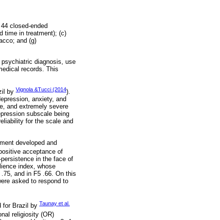
g 44 closed-ended
 time in treatment); (c)
bacco; and (g)
 psychiatric diagnosis, use
medical records. This
Vignola &Tucci (2014
zil by
).
epression, anxiety, and
ere, and extremely severe
epression subscale being
liability for the scale and
ument developed and
-positive acceptance of
persistence in the face of
ilience index, whose
 .75, and in F5 .66. On this
 were asked to respond to
Taunay et al.
d for Brazil by
nal religiosity (OR)