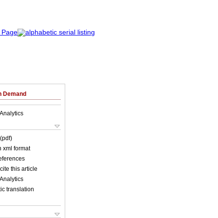
on Demand
Analytics
(pdf)
in xml format
references
ite this article
Analytics
c translation