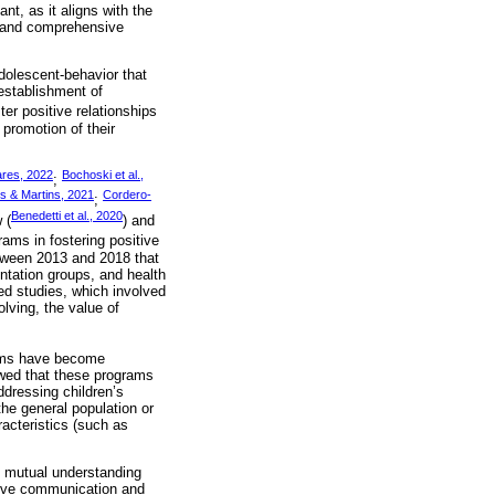
ant, as it aligns with the
re and comprehensive
adolescent-behavior that
 establishment of
ter positive relationships
e promotion of their
ares, 2022
Bochoski et al.,
;
s & Martins, 2021
Cordero-
;
Benedetti et al., 2020
 (
) and
rams in fostering positive
etween 2013 and 2018 that
entation groups, and health
ted studies, which involved
lving, the value of
rams have become
howed that these programs
ddressing children’s
he general population or
racteristics (such as
d mutual understanding
tive communication and