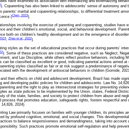
dies have examined its association with internalizing and externalizing behavi
2
). Coparenting has also been linked to adolescents’ sense of autonomy and b
 to parents’ marital and coparenting relationships, to differential treatment amon
Chen, 2023
scence (
).
lationships involving the exercise of parenting and coparenting, studies have 
ce and their children’s emotional, social, and behavioral development. Parent
uence both on children’s healthy development and on the emergence of disorder
 2023
Zhao et al., 2022
;
).
ing styles as the set of educational practices that occur during parents’ intera
022
). Some of these practices are considered negative, such as Neglect, Negat
ment, and Lax Discipline, while others reflect positive behaviors, including M
s can be classified as excellent or good, indicating parental actions aimed at
 parenting styles classified as fair or at risk suggest a predominance of negati
ociated with the development of antisocial behaviors in children (Gomide, 2021
 and their effects on child and adolescent development, Brazil has made signi
ng and developing public policies for children and adolescents. Law No. 14,8
parenting and the right to play as intersectoral strategies for preventing viole
ples as state policies to be implemented by the Union, states, Federal Distric
duty of the state, families, and society to protect children from abuse and negl
d process that promotes education, safeguards rights, fosters respectful and c
 14,826, 2024).
ting Law primarily focuses on families with younger children, its principles ar
ed by profound cognitive, emotional, and social changes. This developmenta
practices to balance responsiveness and demandingness, taking into account 
onsibility. Such practices promote emotional self-regulation and help prevent