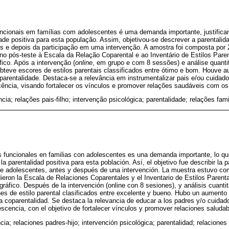
ncionais em famílias com adolescentes é uma demanda importante, justifica
de positiva para esta população. Assim, objetivou-se descrever a parentalid
es e depois da participação em uma intervenção. A amostra foi composta por 
no pós-teste à Escala da Relação Coparental e ao Inventário de Estilos Pare
ico. Após a intervenção (
online
, em grupo e com 8 sessões) e análise quantit
 obteve escores de estilos parentais classificados entre ótimo e bom. Houve
arentalidade. Destaca-se a relevância em instrumentalizar pais e/ou cuidad
cência, visando fortalecer os vínculos e promover relações saudáveis com os 
cia; relações pais-filho; intervenção psicológica; parentalidade; relações fami
 funcionales en familias con adolescentes es una demanda importante, lo que 
parentalidad positiva para esta población. Así, el objetivo fue describir la p
de adolescentes, antes y después de una intervención. La muestra estuvo c
eron la Escala de Relaciones Coparentales y el Inventario de Estilos Parenta
ráfico. Después de la intervención (online con 8 sesiones), y análisis cuantit
s de estilo parental clasificados entre excelente y bueno. Hubo un aumento
a coparentalidad. Se destaca la relevancia de educar a los padres y/o cuidad
escencia, con el objetivo de fortalecer vínculos y promover relaciones saludab
ia; relaciones padres-hijo; intervención psicológica; parentalidad; relaciones 