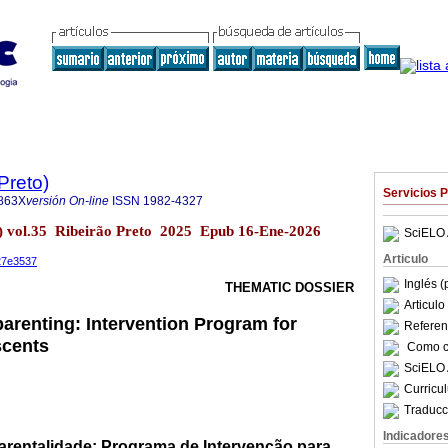
Preto)
Servicios 
863X
versión On-line
ISSN
1982-4327
o) vol.35 Ribeirão Preto 2025 Epub 16-Ene-2026
SciELO 
Articulo
327e3537
Inglés (
THEMATIC DOSSIER
Articul
arenting: Intervention Program for
Referenc
scents
Como ci
SciELO 
Curricu
Traducc
Indicadore
arentalidade: Programa de Intervenção para