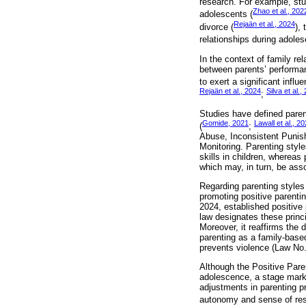
research. For example, stu
Zhao et al., 202
adolescents (
Rejaän et al., 2024
divorce (
),
relationships during adole
In the context of family re
between parents’ performan
to exert a significant infl
Rejaän et al., 2024
Silva et al.,
;
Studies have defined parent
Gomide, 2021
Lawall et al., 2
(
;
Abuse, Inconsistent Punish
Monitoring. Parenting style
skills in children, whereas
which may, in turn, be ass
Regarding parenting styles
promoting positive parenti
2024, established positive 
law designates these princi
Moreover, it reaffirms the 
parenting as a family-base
prevents violence (Law No.
Although the Positive Paren
adolescence, a stage mark
adjustments in parenting 
autonomy and sense of resp