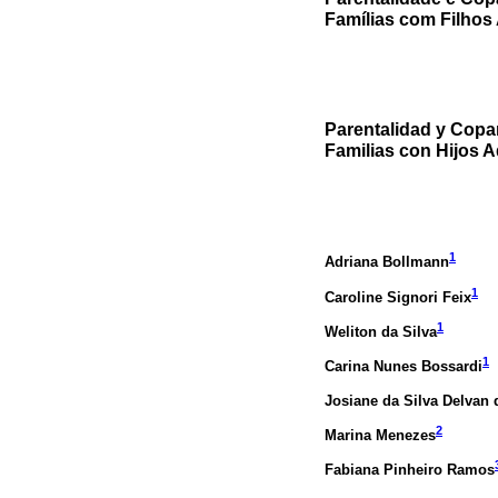
Famílias com Filhos
Parentalidad y Copa
Familias con Hijos 
1
Adriana Bollmann
1
Caroline Signori Feix
1
Weliton da Silva
1
Carina Nunes Bossardi
Josiane da Silva Delvan 
2
Marina Menezes
Fabiana Pinheiro Ramos