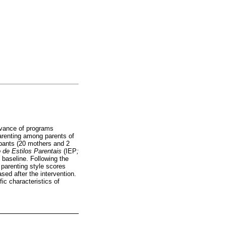
levance of programs
parenting among parents of
ipants (20 mothers and 2
o de Estilos Parentais
(IEP
;
 baseline. Following the
 parenting style scores
sed after the intervention.
ic characteristics of