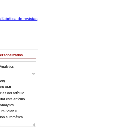
Personalizados
Analytics
pdf)
o en XML
ias del artículo
tar este artículo
Analytics
lum ScienTI
ión automática
s