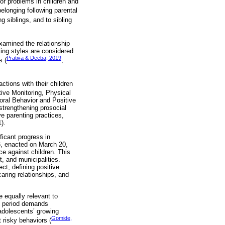
or problems in children and
elonging following parental
g siblings, and to sibling
examined the relationship
ing styles are considered
Prativa & Deeba, 2019
s (
;
ctions with their children
ive Monitoring, Physical
oral Behavior and Positive
 strengthening prosocial
ve parenting practices,
).
ficant progress in
26, enacted on March 20,
nce against children. This
t, and municipalities.
ect, defining positive
aring relationships, and
e equally relevant to
l period demands
adolescents’ growing
Gomide,
 risky behaviors (