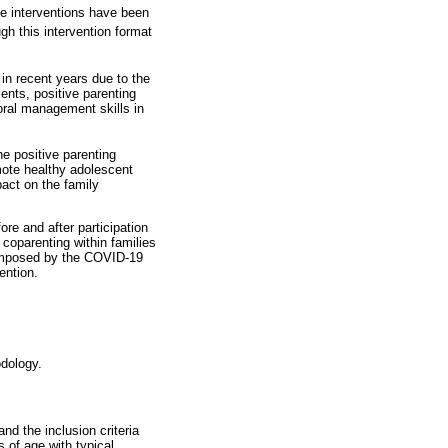
ne interventions have been
gh this intervention format
in recent years due to the
ents, positive parenting
oral management skills in
ne positive parenting
mote healthy adolescent
pact on the family
re and after participation
 coparenting within families
 imposed by the COVID-19
ention.
odology.
d the inclusion criteria
 of age with typical