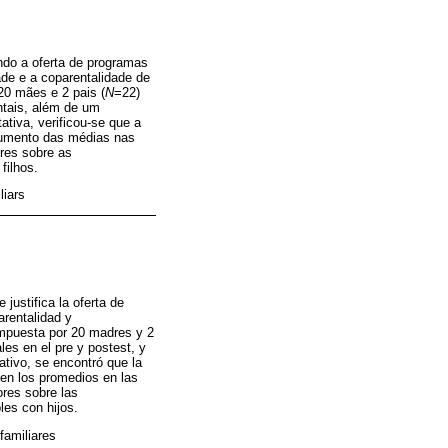
ndo a oferta de programas
ade e a coparentalidade de
20 mães e 2 pais (
N
=22)
ntais, além de um
ativa, verificou-se que a
 aumento das médias nas
ores sobre as
filhos.
liars
justifica la oferta de
arentalidad y
ompuesta por 20 madres y 2
les en el pre y postest, y
ativo, se encontró que la
 en los promedios en las
ores sobre las
les con hijos.
familiares