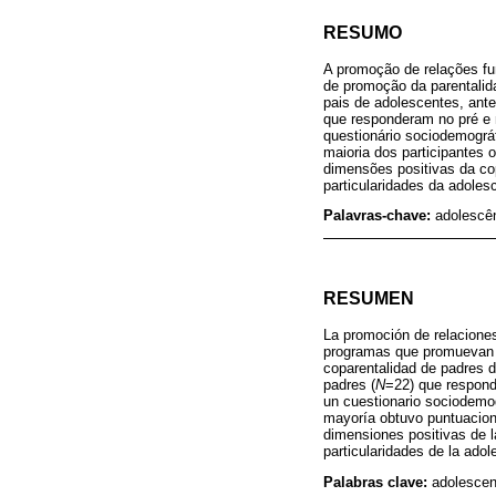
RESUMO
A promoção de relações fu
de promoção da parentalida
pais de adolescentes, ant
que responderam no pré e 
questionário sociodemográf
maioria dos participantes
dimensões positivas da cop
particularidades da adoles
Palavras-chave:
adolescên
RESUMEN
La promoción de relaciones
programas que promuevan la 
coparentalidad de padres 
padres (
N
=22) que respondi
un cuestionario sociodemog
mayoría obtuvo puntuacione
dimensiones positivas de l
particularidades de la adol
Palabras clave:
adolescenc