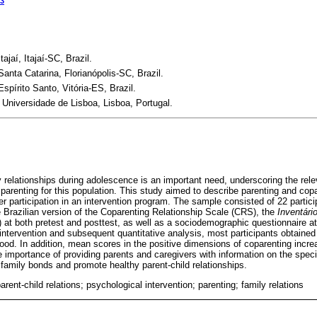
3
ajaí, Itajaí-SC, Brazil.
anta Catarina, Florianópolis-SC, Brazil.
spírito Santo, Vitória-ES, Brazil.
Universidade de Lisboa, Lisboa, Portugal.
y relationships during adolescence is an important need, underscoring the re
 parenting for this population. This study aimed to describe parenting and co
er participation in an intervention program. The sample consisted of 22 partic
 Brazilian version of the Coparenting Relationship Scale (CRS), the
Inventári
) at both pretest and posttest, as well as a sociodemographic questionnaire at
 intervention and subsequent quantitative analysis, most participants obtained
good. In addition, mean scores in the positive dimensions of coparenting increa
e importance of providing parents and caregivers with information on the specif
family bonds and promote healthy parent-child relationships.
rent-child relations; psychological intervention; parenting; family relations