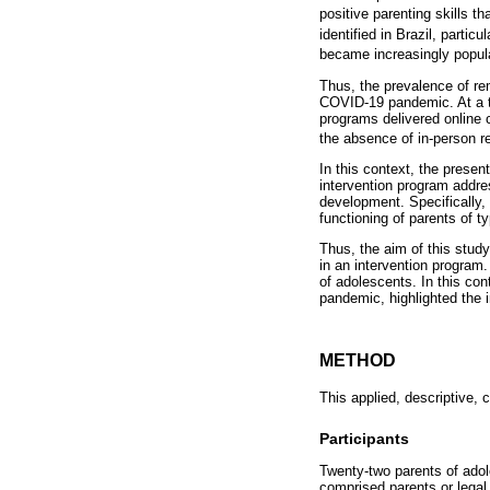
positive parenting skills t
identified in Brazil, partic
became increasingly popul
Thus, the prevalence of re
COVID-19 pandemic. At a ti
programs delivered online 
the absence of in-person r
In this context, the presen
intervention program addre
development. Specifically, 
functioning of parents of t
Thus, the aim of this stud
in an intervention program.
of adolescents. In this co
pandemic, highlighted the i
METHOD
This applied, descriptive, 
Participants
Twenty-two parents of adol
comprised parents or legal