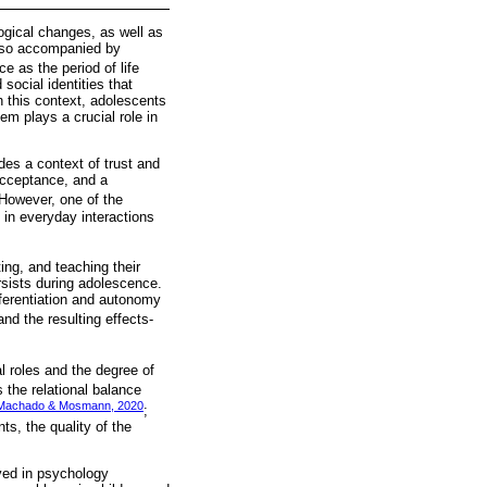
gical changes, as well as
 also accompanied by
 as the period of life
ocial identities that
n this context, adolescents
em plays a crucial role in
des a context of trust and
acceptance, and a
 However, one of the
 in everyday interactions
ting, and teaching their
ersists during adolescence.
fferentiation and autonomy
and the resulting effects-
al roles and the degree of
 the relational balance
Machado & Mosmann, 2020
;
ts, the quality of the
rved in psychology