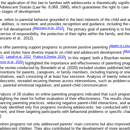
the application of this law to families with adolescents is theoretically signific
d Adolescent Statute (Law No. 8,069, 1990), which guarantees the right to ca
e stages of development.
re, refers to parental behavior grounded in the best interests of the child and 
 abilities, is nonviolent, and provides recognition and guidance, including the
Manzano et al., 2012
ir full development (
). The primary goal of parenting is to fos
ercise of responsibility, the protection of their rights within the family, and th
anzano et al., 2012).
Altafim & Linh
to offer parenting support programs to promote positive parenting (
Alve
ces and styles have diverse impacts on child and adolescent development (
022
Lawall et al., 2022
Prativa & Deeba, 2019
;
;
). In this regard, both a Brazilian review
ncer et al., 2020
) highlighted the importance and effectiveness of parenting prog
 The review conducted by Benedetti et al. (2020) included studies published b
ventions for parents, caregivers, or family members, including training or ori
itiatives, each consisting of at least four sessions. Analysis of twenty selec
dolescents, revealed recurring themes across interventions, such as problem-so
s, parental emotional regulation, and parent-child communication.
nalysis of 28 studies on online parenting programs indicated that such prog
hlighting the need for further evaluation of their effectiveness. The results s
ancing parenting practices, reducing negative parent-child interactions, and a
tudy identified only five programs involving adolescents: two conducted with t
ent, and three targeting participants with behavioral problems or specific cha
).
ention programs not only addressed parents’ main concerns but also improve
adolescent children. They also contributed to the development of more asser