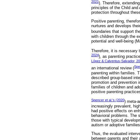
2021
). Therefore, extending 
principles of the Child an
protection throughout thes
Positive parenting, therefo
nurtures and develops their
boundaries that support the
with children through the ex
potential and well-being (M
Therefore, it is necessary 
2024
), as parenting practi
López & Calventus-Salvador, 2
Spe
an international review (
parenting within families.
described group-based inter
promotion and prevention in
families of children and a
positive parenting practice
Spencer et al.’s (2020
) meta-a
increasingly prevalent, hig
had positive effects on enh
behavioral problems. The s
those with typical developm
autism or adoptive families
Thus, the evaluated interv
between parents and their 