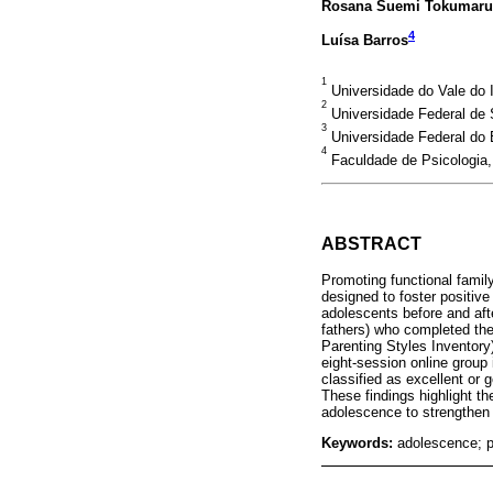
Rosana Suemi Tokumaru
4
Luísa Barros
1
Universidade do Vale do It
2
Universidade Federal de S
3
Universidade Federal do E
4
Faculdade de Psicologia, 
ABSTRACT
Promoting functional famil
designed to foster positive
adolescents before and aft
fathers) who completed the
Parenting Styles Inventory
eight-session online group
classified as excellent or 
These findings highlight th
adolescence to strengthen 
Keywords:
adolescence; pa