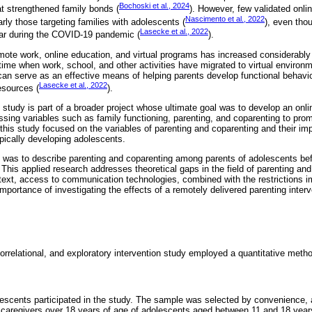
Bochoski et al., 2024
hat strengthened family bonds (
). However, few validated onli
Nascimento et al., 2022
ularly those targeting families with adolescents (
), even thou
Lasecke et al., 2022
ar during the COVID-19 pandemic (
).
mote work, online education, and virtual programs has increased considerably 
me when work, school, and other activities have migrated to virtual environm
can serve as an effective means of helping parents develop functional behavi
Lasecke et al., 2022
esources (
).
t study is part of a broader project whose ultimate goal was to develop an onli
ssing variables such as family functioning, parenting, and coparenting to pro
this study focused on the variables of parenting and coparenting and their im
ypically developing adolescents.
y was to describe parenting and coparenting among parents of adolescents befo
 This applied research addresses theoretical gaps in the field of parenting and
ntext, access to communication technologies, combined with the restrictions
mportance of investigating the effects of a remotely delivered parenting interv
correlational, and exploratory intervention study employed a quantitative meth
escents participated in the study. The sample was selected by convenience, an
 caregivers over 18 years of age of adolescents aged between 11 and 18 years