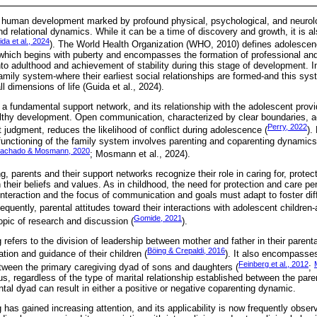
f human development marked by profound physical, psychological, and neurolo
nd relational dynamics. While it can be a time of discovery and growth, it is
da et al., 2024
). The World Health Organization (WHO, 2010) defines adolescence
hich begins with puberty and encompasses the formation of professional and s
nto adulthood and achievement of stability during this stage of development. I
 family system-where their earliest social relationships are formed-and this syst
l dimensions of life (Guida et al., 2024).
a fundamental support network, and its relationship with the adolescent provi
althy development. Open communication, characterized by clear boundaries, 
Perry, 2022
ut judgment, reduces the likelihood of conflict during adolescence (
).
 functioning of the family system involves parenting and coparenting dynamics
achado & Mosmann, 2020
; Mosmann et al., 2024).
g, parents and their support networks recognize their role in caring for, protec
 their beliefs and values. As in childhood, the need for protection and care p
interaction and the focus of communication and goals must adapt to foster di
equently, parental attitudes toward their interactions with adolescent children-
Gomide, 2021
pic of research and discussion (
).
g refers to the division of leadership between mother and father in their parent
Böing & Crepaldi, 2016
tion and guidance of their children (
). It also encompasses
Feinberg et al., 2012
tween the primary caregiving dyad of sons and daughters (
;
, regardless of the type of marital relationship established between the paren
ental dyad can result in either a positive or negative coparenting dynamic.
has gained increasing attention, and its applicability is now frequently obse