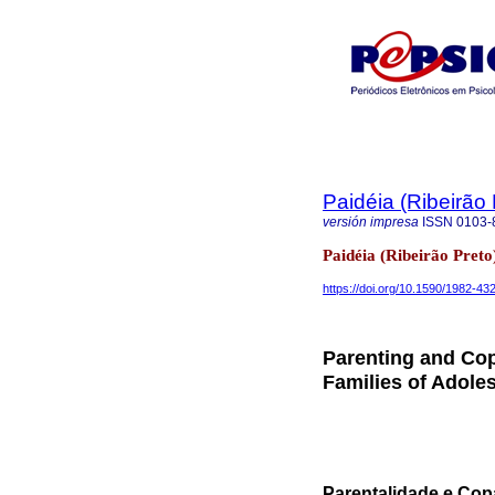
Paidéia (Ribeirão 
versión impresa
ISSN
0103-
Paidéia (Ribeirão Pret
https://doi.org/10.1590/1982-4
Parenting and Cop
Families of Adole
Parentalidade e Cop