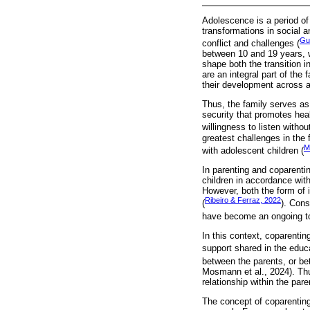
Adolescence is a period o
transformations in social a
Gui
conflict and challenges (
between 10 and 19 years, w
shape both the transition i
are an integral part of the
their development across al
Thus, the family serves as 
security that promotes he
willingness to listen witho
greatest challenges in the
M
with adolescent children (
In parenting and coparentin
children in accordance with
However, both the form of 
Ribeiro & Ferraz, 2022
(
). Cons
have become an ongoing to
In this context, coparentin
support shared in the educa
between the parents, or be
Mosmann et al., 2024). Thus
relationship within the par
The concept of coparenting 