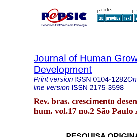
Journal of Human Grow
Development
Print version
ISSN
0104-1282
On
line version
ISSN
2175-3598
Rev. bras. crescimento desen
hum. vol.17 no.2 São Paulo
PESQUISA ORIGI