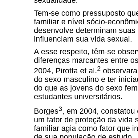
sexualidade.
Tem-se como pressuposto que
familiar e nível sócio-econô
desenvolve determinam suas 
influenciam sua vida sexual.
A esse respeito, têm-se obser
diferenças marcantes entre o
2
2004, Pirotta et al.
observaram
do sexo masculino e ter inic
do que as jovens do sexo fem
estudantes universitários.
3
Borges
, em 2004, constatou 
um fator de proteção da vida
familiar agia como fator que i
de sua população de estudo.