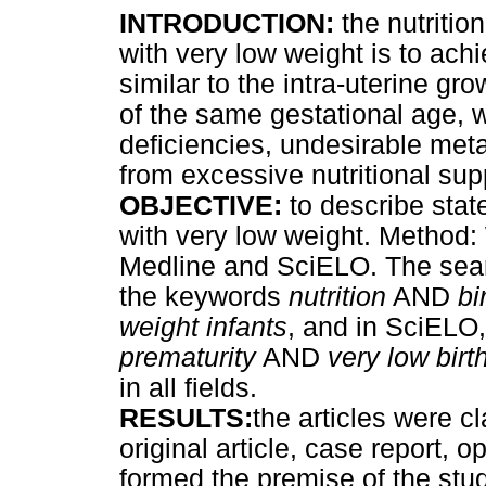
INTRODUCTION:
the nutritio
with very low weight is to achi
similar to the intra-uterine gr
of the same gestational age, w
deficiencies, undesirable metab
from excessive nutritional sup
OBJECTIVE:
to describe state
with very low weight. Method:
Medline and SciELO. The sea
the keywords
nutrition
AND
bi
weight infants
, and in SciELO
prematurity
AND
very low birt
in all fields.
RESULTS:
the articles were cl
original article, case report, o
formed the premise of the stu