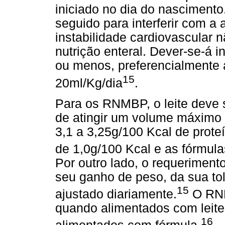
iniciado no dia do nascimento
seguido para interferir com 
instabilidade cardiovascular 
nutrição enteral. Dever-se-á i
ou menos, preferencialmente
15
20ml/Kg/dia
.
Para os RNMBP, o leite deve 
de atingir um volume máximo 
3,1 a 3,25g/100 Kcal de prote
de 1,0g/100 Kcal e as fórmula
Por outro lado, o requerimen
seu ganho de peso, da sua to
15
ajustado diariamente.
O RNP
quando alimentados com leit
16