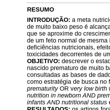
RESUMO
INTRODUÇÃO:
a meta nutric
de muito baixo peso é alcanç
que se aproxime do crescimen
de um feto normal de mesma i
deficiências nutricionais, efe
toxicidades decorrentes de um
OBJETIVO:
descrever o estad
nascido prematuro de muito b
consultadas as bases de dado
como estratégia de busca no
prematurity
OR v
ery low birth
nutrition in newborn AND prem
infants AND nutritional status
RESULTADOS:
os artigos for