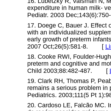
16. Lubetzky R, Vaisman N, M
expenditure in human milk- ve
Pediatr. 2003 Dec;143(6):750-
17. Doege C, Bauer J. Effect o
with an individualized supple
early growth of preterm infant
[
L
2007 Oct;26(5):581-8.
18. Cooke RWI, Foulder-Hughe
preterm and cognitive and mot
[
Child 2003;88:482-487.
19. Clark RH, Thomas P, Peabo
remains a serious problem in 
Pediatrics. 2003;111(5 Pt 1):9
20. Cardoso LE, Falcão MC. Im