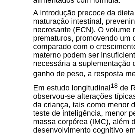
alimentados com fórmula.
A introdução precoce da dieta 
maturação intestinal, preven
necrosante (ECN). O volume m
prematuros, promovendo um 
comparado com o crescimento i
materno podem ser insuficien
necessária a suplementação c
ganho de peso, a resposta me
18
Em estudo longitudinal
de R
observou-se alterações típic
da criança, tais como menor 
teste de inteligência, menor p
massa corpórea (IMC), além de
desenvolvimento cognitivo em