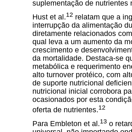
suplementação de nutrientes 
12
Hust et al.
relatam que a in
interrupção da alimentação du
diretamente relacionados com 
qual leva a um aumento da m
crescimento e desenvolvimen
da mortalidade. Destaca-se q
metabólica e requerimento ene
alto turnover protéico, com al
de suporte nutricional defici
nutricional inicial corrobora 
ocasionados por esta condição
12
oferta de nutrientes.
13
Para Embleton et al.
o retar
universal, não importando ond