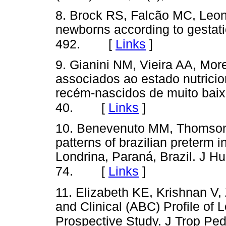
8. Brock RS, Falcão MC, Leon
newborns according to gestati
[
Links
]
492.
9. Gianini NM, Vieira AA, Mor
associados ao estado nutricio
recém-nascidos de muito baixo
[
Links
]
40.
10. Benevenuto MM, Thomson 
patterns of brazilian preterm in
Londrina, Paraná, Brazil. J Hu
[
Links
]
74.
11. Elizabeth KE, Krishnan V,
and Clinical (ABC) Profile of 
Prospective Study. J Trop Pedi