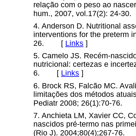
relação com o peso ao nascer
hum., 2007, vol.17(2): 24-30.
4. Anderson D. Nutritional as
interventions for the preterm i
[
Links
]
26.
5. Camelo JS. Recém-nascido
nutricional: certezas e incerte
[
Links
]
6.
6. Brock RS, Falcão MC. Avali
limitações dos métodos atuai
Pediatr 2008; 26(1):70-76.
7. Anchieta LM, Xavier CC, C
nascidos pré-termo nas prime
(Rio J). 2004;80(4);267-76.