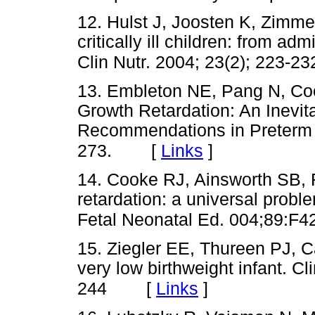
12. Hulst J, Joosten K, Zimmer
critically ill children: from a
Clin Nutr. 2004; 23(2); 223-23
13. Embleton NE, Pang N, Coo
Growth Retardation: An Inevi
Recommendations in Preterm I
[
Links
]
273.
14. Cooke RJ, Ainsworth SB, 
retardation: a universal probl
Fetal Neonatal Ed. 004;89:F4
15. Ziegler EE, Thureen PJ, Ca
very low birthweight infant. Cl
[
Links
]
244