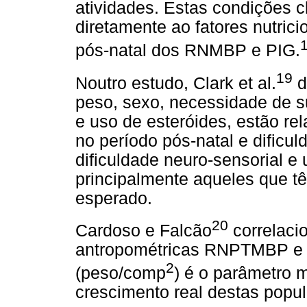
atividades. Estas condições c
diretamente ao fatores nutrici
pós-natal dos RNMBP e PIG.
19
Noutro estudo, Clark et al.
d
peso, sexo, necessidade de s
e uso de esteróides, estão re
no período pós-natal e dificul
dificuldade neuro-sensorial 
principalmente aqueles que 
esperado.
20
Cardoso e Falcão
correlaci
antropométricas RNPTMBP e 
2
(peso/comp
) é o parâmetro 
crescimento real destas popu