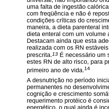
uma falta de ingestão calórica
com freqüência e não é repo
condições críticas do cresci
maneira, a dieta parenteral 
dieta enteral com um volume a
Destacam ainda que esta adeq
realizada com os RN estáveis 
13
prescrita.
É necessário um su
estes RN de alto risco, para p
14
primeiro ano de vida.
A desnutrição no período inici
permanentes no desenvolvimen
cognição e crescimento somá
requerimento protéico é consi
energético, o qual ainda é i