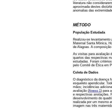
literatura não considerare
aproximada destes distúrbi
anomalias das extremidad
MÉTODO
População Estudada
Realizou-se levantamento 
Maternal Santa Mônica, Ho
de Alagoas. A composição da
As visitas para avaliação
quartos das respectivas ma
estudadas. Foram critérios
pelo Comitê de Ética em 
Coleta de Dados
O diagnóstico da doença fo
esqueleto apendicular. Tod
mãos; incidências adicion
avaliação (
Anexo 1
) para 
e respectivas anotações. F
desenvolvimento do quadril
realizada por um mesmo av
imagem nas três maternida