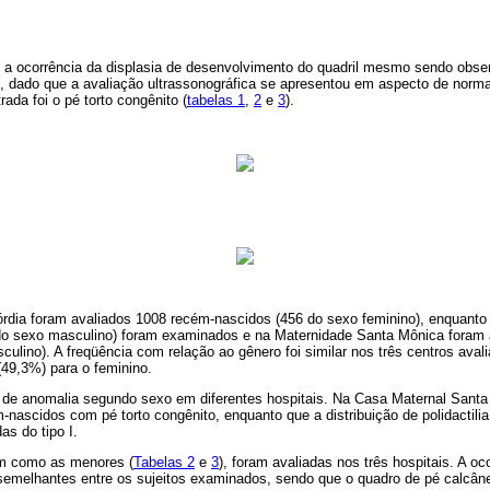
a ocorrência da displasia de desenvolvimento do quadril mesmo sendo obse
, dado que a avaliação ultrassonográfica se apresentou em aspecto de norma
ada foi o pé torto congênito (
tabelas 1
,
2
e
3
).
rdia foram avaliados 1008 recém-nascidos (456 do sexo feminino), enquanto
do sexo masculino) foram examinados e na Maternidade Santa Mônica foram 
ulino). A freqüência com relação ao gênero foi similar nos três centros aval
(49,3%) para o feminino.
 de anomalia segundo sexo em diferentes hospitais. Na Casa Maternal Sant
m-nascidos com pé torto congênito, enquanto que a distribuição de polidactili
as do tipo I.
m como as menores (
Tabelas 2
e
3
), foram avaliadas nos três hospitais. A o
emelhantes entre os sujeitos examinados, sendo que o quadro de pé calcâne