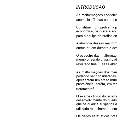
INTRODUÇÃO
As malformações congênita
anomalias físicas ou menta
Constituem um problema pa
econômica, psíquica e soc
para a equipe de profissio
A etiologia dessas malfor
outros atuam durante o de
O espectro das malformaçõ
membro, sendo classificad
resultado final. Essas al
As malformações dos memb
podendo ser consideradas
apresentam um efeito mínim
prevalência, porém, em te
8
tratamento
.
O exame clínico do recém-n
desenvolvimento do quadril
que os quadris suspeitos 
utilizado rotineiramente e
Os dados estatísticos bra