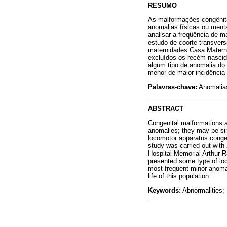
RESUMO
As malformações congênita
anomalias físicas ou menta
analisar a freqüência de 
estudo de coorte transvers
maternidades Casa Materna
excluídos os recém-nascid
algum tipo de anomalia do 
menor de maior incidência 
Palavras-chave:
Anomalias
ABSTRACT
Congenital malformations ar
anomalies; they may be sim
locomotor apparatus congeni
study was carried out wit
Hospital Memorial Arthur 
presented some type of lo
most frequent minor anomal
life of this population.
Keywords:
Abnormalities; 