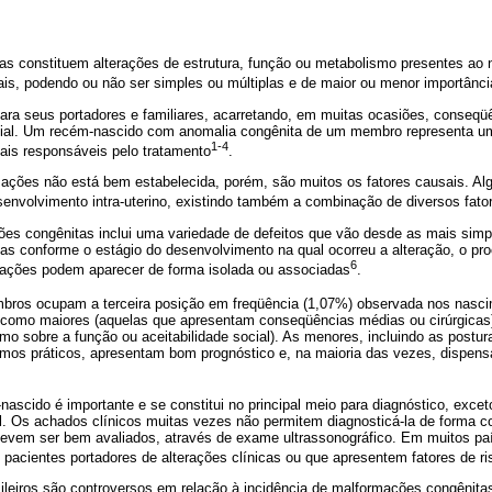
s constituem alterações de estrutura, função ou metabolismo presentes ao 
is, podendo ou não ser simples ou múltiplas e de maior ou menor importância
ra seus portadores e familiares, acarretando, em muitas ocasiões, conseqü
ial. Um recém-nascido com anomalia congênita de um membro representa um
1-4
nais responsáveis pelo tratamento
.
mações não está bem estabelecida, porém, são muitos os fatores causais. Al
senvolvimento intra-uterino, existindo também a combinação de diversos fato
es congênitas inclui uma variedade de defeitos que vão desde as mais simpl
as conforme o estágio do desenvolvimento na qual ocorreu a alteração, o pr
6
terações podem aparecer de forma isolada ou associadas
.
ros ocupam a terceira posição em freqüência (1,07%) observada nos nasc
 como maiores (aquelas que apresentam conseqüências médias ou cirúrgicas
o sobre a função ou aceitabilidade social). As menores, incluindo as postura
rmos práticos, apresentam bom prognóstico e, na maioria das vezes, dispens
ascido é importante e se constitui no principal meio para diagnóstico, excet
. Os achados clínicos muitas vezes não permitem diagnosticá-la de forma cor
devem ser bem avaliados, através de exame ultrassonográfico. Em muitos p
m pacientes portadores de alterações clínicas ou que apresentem fatores de r
sileiros são controversos em relação à incidência de malformações congênita