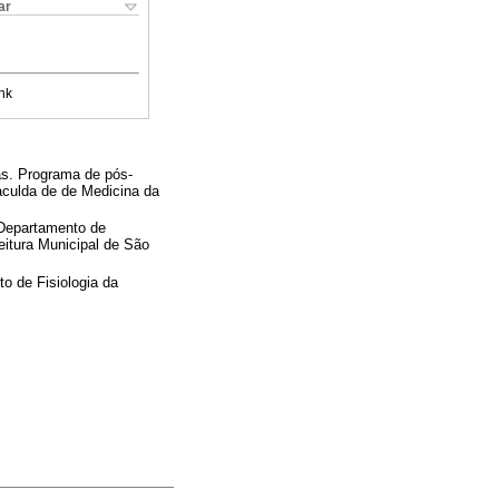
ar
nk
as. Programa de pós-
aculda de de Medicina da
 Departamento de
eitura Municipal de São
o de Fisiologia da