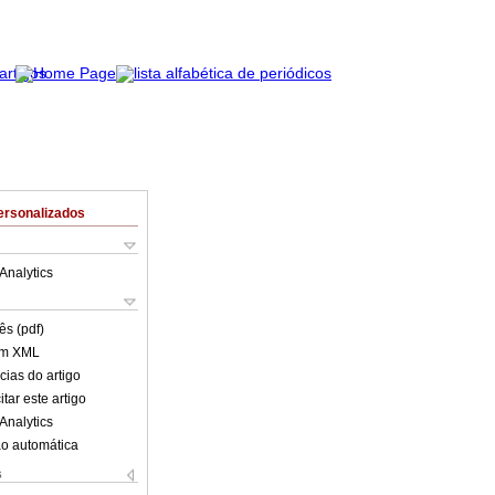
ersonalizados
Analytics
ês (pdf)
em XML
cias do artigo
tar este artigo
Analytics
o automática
s