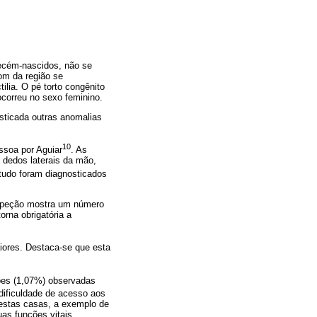
recém-nascidos, não se
om da região se
lia. O pé torto congênito
ocorreu no sexo feminino.
osticada outras anomalias
10
ssoa por Aguiar
. As
 dedos laterais da mão,
tudo foram diagnosticados
inspeção mostra um número
rna obrigatória a
ores. Destaca-se que esta
ões (1,07%) observadas
dificuldade de acesso aos
estas casas, a exemplo de
uas funções vitais