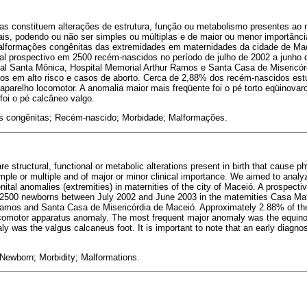
s constituem alterações de estrutura, função ou metabolismo presentes ao 
is, podendo ou não ser simples ou múltiplas e de maior ou menor importância
malformações congênitas das extremidades em maternidades da cidade de Ma
al prospectivo em 2500 recém-nascidos no período de julho de 2002 a junho 
l Santa Mônica, Hospital Memorial Arthur Ramos e Santa Casa de Misericó
os em alto risco e casos de aborto. Cerca de 2,88% dos recém-nascidos es
aparelho locomotor. A anomalia maior mais freqüente foi o pé torto eqüinovar
foi o pé calcâneo valgo.
 congênitas; Recém-nascido; Morbidade; Malformações.
e structural, functional or metabolic alterations present in birth that cause ph
ple or multiple and of major or minor clinical importance. We aimed to analy
tal anomalies (extremities) in maternities of the city of Maceió. A prospecti
h 2500 newborns between July 2002 and June 2003 in the maternities Casa Ma
Ramos and Santa Casa de Misericórdia de Maceió. Approximately 2.88% of th
comotor apparatus anomaly. The most frequent major anomaly was the equino
y was the valgus calcaneus foot. It is important to note that an early diagnos
Newborn; Morbidity; Malformations.