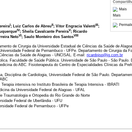
Compartilh
Mais
Mais
Permali
I
II
III
ereira
; Luiz Carlos de Abreu
; Vitor Engracia Valenti
;
IV
V
buquerque
; Sheila Cavalcante Pereira
; Ricardo
VI
VIII
rreira Neto
; Saulo Monteiro dos Santos
amento de Cirurgia da Universidade Estadual de Ciências da Saúde de Alago
Universidade Federal de Pernambuco - UFPe. Departamento de Cirurgia da F
 Ciências da Saúde de Alagoas - UNCISAL. E-mail:
ricardojsp@ig.com.br
ica. Faculdade de Saúde Pública. Universidade de São Paulo - São Paulo.
edicina do ABC. Fisioterapeuta do Centro de Especialidades Clínicas da Pref
, Disciplina de Cardiologia, Universidade Federal de São Paulo. Departament
 ABC
erapia intensiva no Instituto Brasileira de Terapia Intensiva - IBRATI
icina da Universidade Federal de Alagoas - UFAL
 de Traumatologia e Ortopedia do Rio Grande do Norte
ersidade Federal de Uberlândia - UFU
versidade Federal de Pernambuco - UFPe