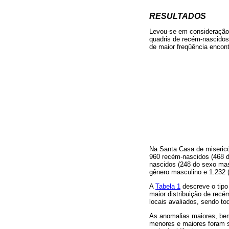
RESULTADOS
Levou-se em consideração 
quadris de recém-nascidos
de maior freqüência encontr
Na Santa Casa de misericó
960 recém-nascidos (468 
nascidos (248 do sexo masc
gênero masculino e 1.232 
A
Tabela 1
descreve o tipo
maior distribuição de recé
locais avaliados, sendo tod
As anomalias maiores, be
menores e maiores foram s