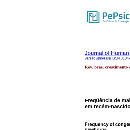
Journal of Human
versão impressa
ISSN
0104
Rev. bras. crescimento 
Freqüência de ma
em recém-nascid
Frequency of congeni
newborns