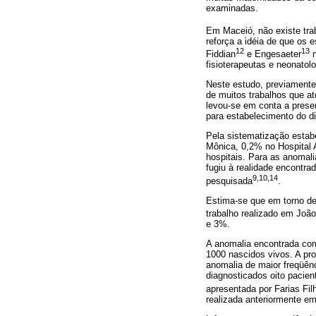
examinadas.
Em Maceió, não existe tra
reforça a idéia de que os 
12
13
Fiddian
e Engesaeter
n
fisioterapeutas e neonatol
Neste estudo, previamente 
de muitos trabalhos que at
levou-se em conta a prese
para estabelecimento do di
Pela sistematização estab
Mônica, 0,2% no Hospital 
hospitais. Para as anomali
fugiu à realidade encontra
9,10,14
pesquisada
.
Estima-se que em torno de
trabalho realizado em Joã
e 3%.
A anomalia encontrada com 
1000 nascidos vivos. A pro
anomalia de maior freqüên
diagnosticados oito pacient
apresentada por Farias Fil
realizada anteriormente e