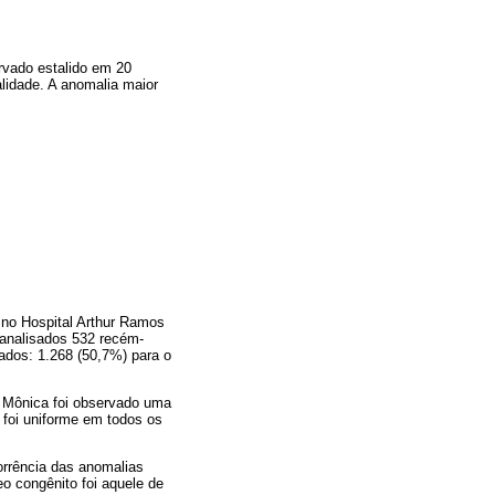
rvado estalido em 20
lidade. A anomalia maior
 no Hospital Arthur Ramos
analisados 532 recém-
iados: 1.268 (50,7%) para o
a Mônica foi observado uma
a foi uniforme em todos os
corrência das anomalias
o congênito foi aquele de