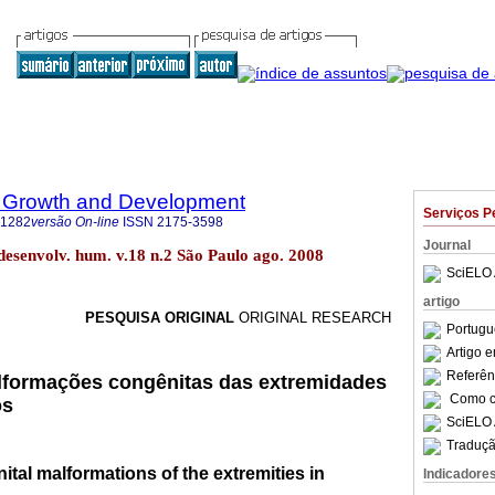
 Growth and Development
Serviços P
-1282
versão On-line
ISSN
2175-3598
Journal
desenvolv. hum. v.18 n.2 São Paulo ago. 2008
SciELO 
artigo
PESQUISA ORIGINAL
ORIGINAL RESEARCH
Portugu
Artigo 
Referên
lformações congênitas das extremidades
Como ci
os
SciELO 
Traduçã
tal malformations of the extremities in
Indicadore