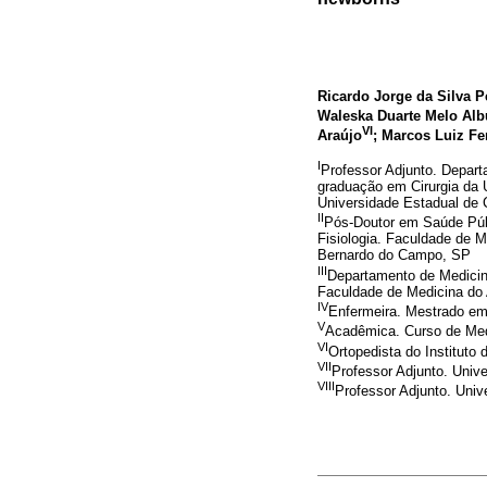
Ricardo Jorge da Silva P
Waleska Duarte Melo Al
VI
Araújo
; Marcos Luiz Fe
I
Professor Adjunto. Depart
graduação em Cirurgia da 
Universidade Estadual de
II
Pós-Doutor em Saúde Públ
Fisiologia. Faculdade de M
Bernardo do Campo, SP
III
Departamento de Medicina
Faculdade de Medicina do
IV
Enfermeira. Mestrado em T
V
Acadêmica. Curso de Med
VI
Ortopedista do Instituto
VII
Professor Adjunto. Univ
VIII
Professor Adjunto. Uni