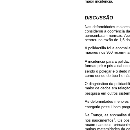
maior incidência.
DISCUSSÃO
Nas deformidades maiores 
considerou a ocorrência d
apresentaram normais. Assi
ocorreu na razão de 1,5 do
A polidactilia foi a anoma
maiores nos 960 recém-na
A incidência para a polida
formas pré e pós-axial oc
sendo o polegar e o dedo
como sendo do tipo I e nã
O diagnóstico da polidacti
maior de dedos em relação
pesquisa em outros siste
As deformidades menores 
categoria possui bom prog
Na França, as anomalias d
7
nos nascimentos
. Os obs
recém-nascidos, principal
muitas maternidades da cap