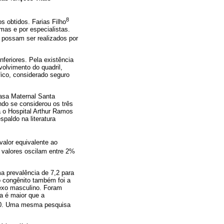
8
 obtidos. Farias Filho
mas e por especialistas.
possam ser realizados por
feriores. Pela existência
volvimento do quadril,
ico, considerado seguro
asa Maternal Santa
do se considerou os três
a o Hospital Arthur Ramos
paldo na literatura
alor equivalente ao
 valores oscilam entre 2%
a prevalência de 7,2 para
o congênito também foi a
sexo masculino. Foram
ia é maior que a
000. Uma mesma pesquisa