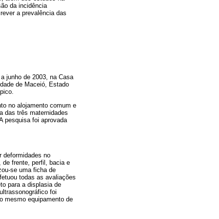
são da incidência
rever a prevalência das
 a junho de 2003, na Casa
idade de Maceió, Estado
pico.
ento no alojamento comum e
ma das três maternidades
 A pesquisa foi aprovada
ar deformidades no
e frente, perfil, bacia e
zou-se uma ficha de
fetuou todas as avaliações
to para a displasia de
ltrassonográfico foi
re o mesmo equipamento de