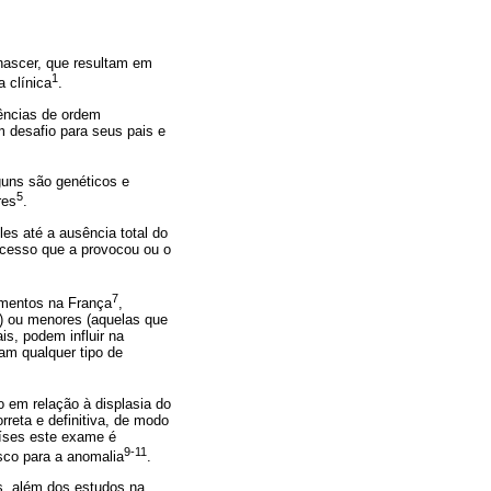
nascer, que resultam em
1
 clínica
.
ências de ordem
 desafio para seus pais e
guns são genéticos e
5
res
.
es até a ausência total do
ocesso que a provocou ou o
7
imentos na França
,
) ou menores (aquelas que
is, podem influir na
am qualquer tipo de
o em relação à displasia do
reta e definitiva, de modo
aíses este exame é
9-11
isco para a anomalia
.
s, além dos estudos na