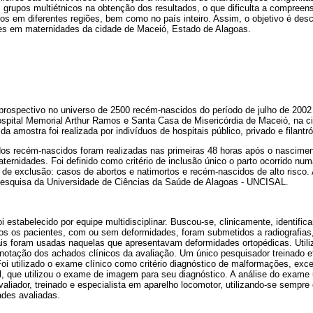
m grupos multiétnicos na obtenção dos resultados, o que dificulta a compreen
os em diferentes regiões, bem como no país inteiro. Assim, o objetivo é desc
es em maternidades da cidade de Maceió, Estado de Alagoas.
prospectivo no universo de 2500 recém-nascidos do período de julho de 2002
spital Memorial Arthur Ramos e Santa Casa de Misericórdia de Maceió, na c
 amostra foi realizada por indivíduos de hospitais público, privado e filantró
 dos recém-nascidos foram realizadas nas primeiras 48 horas após o nascim
ternidades. Foi definido como critério de inclusão único o parto ocorrido nu
 de exclusão: casos de abortos e natimortos e recém-nascidos de alto risco.
Pesquisa da Universidade de Ciências da Saúde de Alagoas - UNCISAL.
i estabelecido por equipe multidisciplinar. Buscou-se, clinicamente, identific
os os pacientes, com ou sem deformidades, foram submetidos a radiografias, d
ais foram usadas naquelas que apresentavam deformidades ortopédicas. Utili
anotação dos achados clínicos da avaliação. Um único pesquisador treinado e
oi utilizado o exame clínico como critério diagnóstico de malformações, exce
, que utilizou o exame de imagem para seu diagnóstico. A análise do exame u
aliador, treinado e especialista em aparelho locomotor, utilizando-se semp
des avaliadas.