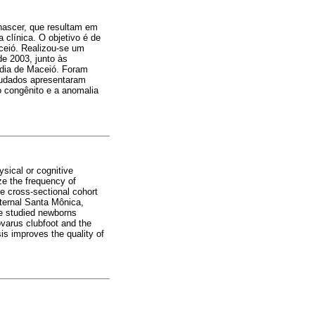
nascer, que resultam em
 clínica. O objetivo é de
ceió. Realizou-se um
de 2003, junto às
rdia de Maceió. Foram
tudados apresentaram
o congênito e a anomalia
ysical or cognitive
ze the frequency of
ve cross-sectional cohort
ternal Santa Mônica,
e studied newborns
varus clubfoot and the
is improves the quality of