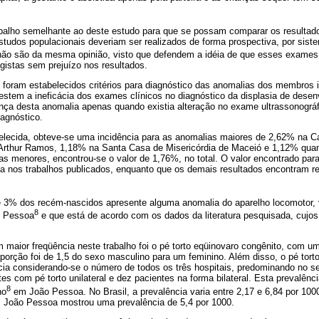
balho semelhante ao deste estudo para que se possam comparar os resultados
estudos populacionais deveriam ser realizados de forma prospectiva, por siste
ão são da mesma opinião, visto que defendem a idéia de que esses exames 
ogistas sem prejuízo nos resultados.
foram estabelecidos critérios para diagnóstico das anomalias dos membros in
estem a ineficácia dos exames clínicos no diagnóstico da displasia de desen
nça desta anomalia apenas quando existia alteração no exame ultrassonográf
agnóstico.
elecida, obteve-se uma incidência para as anomalias maiores de 2,62% na C
Arthur Ramos, 1,18% na Santa Casa de Misericórdia de Maceió e 1,12% quan
as menores, encontrou-se o valor de 1,76%, no total. O valor encontrado par
da nos trabalhos publicados, enquanto que os demais resultados encontram res
 3% dos recém-nascidos apresente alguma anomalia do aparelho locomotor, v
8
o Pessoa
e que está de acordo com os dados da literatura pesquisada, cujos
maior freqüência neste trabalho foi o pé torto eqüinovaro congênito, com um
porção foi de 1,5 do sexo masculino para um feminino. Além disso, o pé tort
cia considerando-se o número de todos os três hospitais, predominando no 
es com pé torto unilateral e dez pacientes na forma bilateral. Esta prevalênc
8
ho
em João Pessoa. No Brasil, a prevalência varia entre 2,17 e 6,84 por 1
m João Pessoa mostrou uma prevalência de 5,4 por 1000.