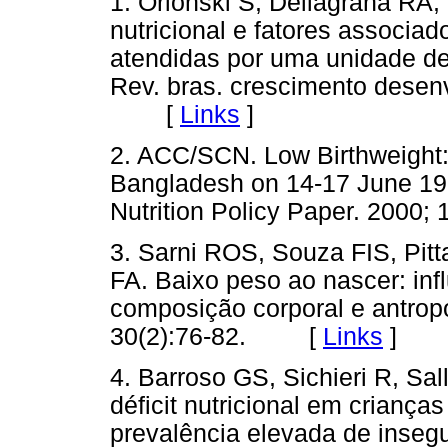
1. Orlonski S, Dellagrana RA
nutricional e fatores associad
atendidas por uma unidade de
Rev. bras. crescimento desenv
[
Links
]
2. ACC/SCN. Low Birthweight:
Bangladesh on 14-17 June 199
Nutrition Policy Paper. 20
3. Sarni ROS, Souza FIS, Pit
FA. Baixo peso ao nascer: infl
composição corporal e antrop
30(2):76-82. [
Links
]
4. Barroso GS, Sichieri R, Sa
déficit nutricional em crianç
prevalência elevada de inseg