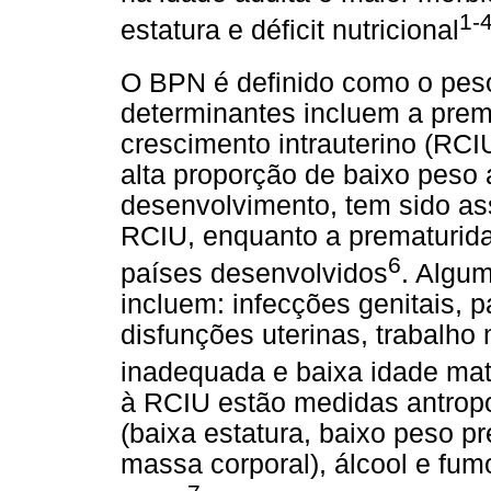
1-
estatura e déficit nutricional
O BPN é definido como o peso 
determinantes incluem a prema
crescimento intrauterino (RC
alta proporção de baixo peso
desenvolvimento, tem sido as
RCIU, enquanto a prematuridad
6
países desenvolvidos
. Algu
incluem: infecções genitais, p
disfunções uterinas, trabalho
inadequada e baixa idade ma
à RCIU estão medidas antrop
(baixa estatura, baixo peso pr
massa corporal), álcool e fum