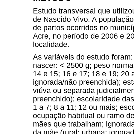
Estudo transversal que utiliz
de Nascido Vivo. A população 
de partos ocorridos no municí
Acre, no período de 2006 e 2
localidade.
As variáveis do estudo foram:
nascer: < 2500 g; peso normal
14 e 15; 16 e 17; 18 e 19; 20 
ignorada/não preenchida); esta
viúva ou separada judicialmen
preenchido); escolaridade d
1 a 7; 8 a 11; 12 ou mais; es
ocupação habitual ou ramo de
mães que trabalham; ignorada
da mãe (rural; urbana; ignora