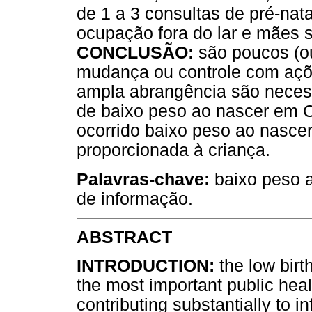
de 1 a 3 consultas de pré-nat
ocupação fora do lar e mães s
CONCLUSÃO:
são poucos (ou
mudança ou controle com açõe
ampla abrangência são neces
de baixo peso ao nascer em C
ocorrido baixo peso ao nascer
proporcionada à criança.
Palavras-chave:
baixo peso a
de informação.
ABSTRACT
INTRODUCTION:
the low birt
the most important public hea
contributing substantially to in