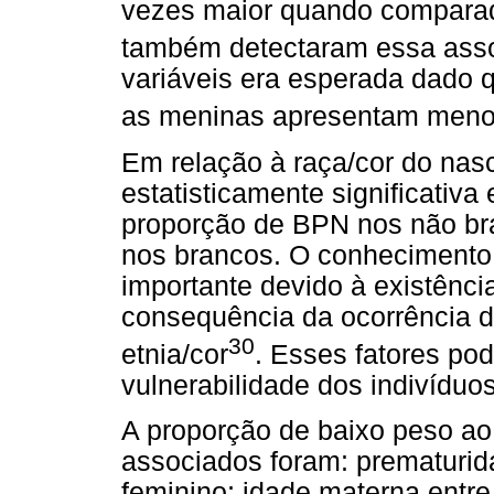
vezes maior quando comparad
também detectaram essa ass
variáveis era esperada dado 
as meninas apresentam meno
Em relação à raça/cor do nasc
estatisticamente significativ
proporção de BPN nos não br
nos brancos. O conhecimento 
importante devido à existênci
consequência da ocorrência d
30
etnia/cor
. Esses fatores pod
vulnerabilidade dos indivídu
A proporção de baixo peso ao 
associados foram: prematurid
feminino; idade materna entre