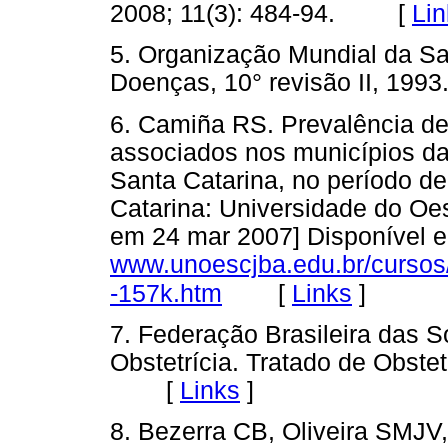
2008; 11(3): 484-94. [
Lin
5. Organização Mundial da Sa
Doenças, 10° revisão II, 1
6. Camiña RS. Prevalência de
associados nos municípios da
Santa Catarina, no período de
Catarina: Universidade do Oe
em 24 mar 2007] Disponível 
www.unoescjba.edu.br/cursos
[
Links
]
-157k.htm
7. Federação Brasileira das 
Obstetrícia. Tratado de Obstet
[
Links
]
8. Bezerra CB, Oliveira SMJV