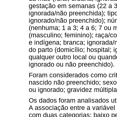
gestação em semanas (22 a 31
ignorada/não preenchida); tipo
ignorado/não preenchido); nú
(nenhuma; 1 a 3; 4 a 6; 7 ou 
(masculino; feminino); raça/c
e indígena; branca; ignorada/
do parto (domicílio; hospital;
qualquer outro local ou quando
ignorado ou não preenchido).
Foram considerados como crit
nascido não preenchido; sex
ou ignorado; gravidez múltipla
Os dados foram analisados uti
A associação entre a variáve
com duas categorias: baixo p