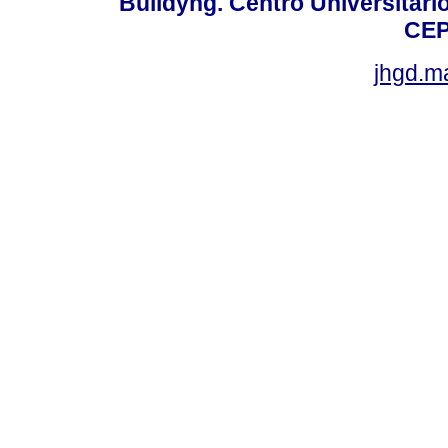
Buildyng. Centro Universitári
CEP
jhgd.m