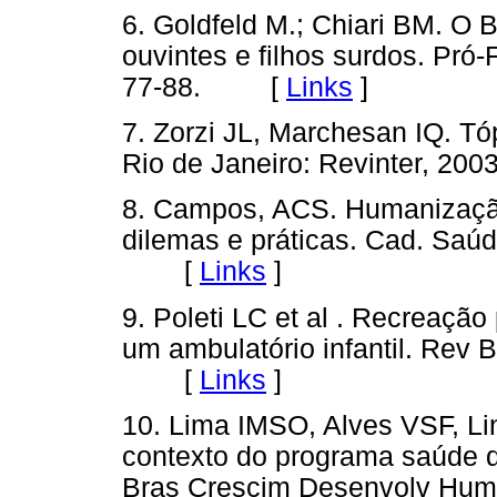
6. Goldfeld M.; Chiari BM. O 
ouvintes e filhos surdos. Pró-
77-88. [
Links
]
7. Zorzi JL, Marchesan IQ. T
Rio de Janeiro: Revinter, 
8. Campos, ACS. Humanização
dilemas e práticas. Cad. Saúd
[
Links
]
9. Poleti LC et al . Recreaçã
um ambulatório infantil. Rev 
[
Links
]
10. Lima IMSO, Alves VSF, Lin
contexto do programa saúde da
Bras Crescim Desenvolv Hu