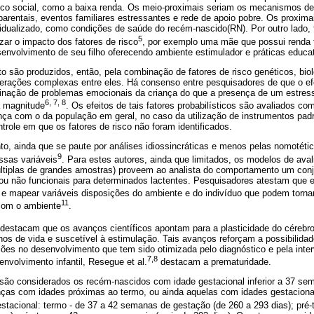
sco social, como a baixa renda. Os meio-proximais seriam os mecanismos de r
s parentais, eventos familiares estressantes e rede de apoio pobre. Os proxim
idualizado, como condições de saúde do recém-nascido(RN). Por outro lado, 
5
ar o impacto dos fatores de risco
, por exemplo uma mãe que possui renda fa
senvolvimento de seu filho oferecendo ambiente estimulador e práticas educ
 são produzidos, então, pela combinação de fatores de risco genéticos, biol
terações complexas entre eles. Há consenso entre pesquisadores de que o efe
inação de problemas emocionais da criança do que a presença de um estress
6, 7, 8
 magnitude
. Os efeitos de tais fatores probabilísticos são avaliados c
nça com o da população em geral, no caso da utilização de instrumentos pad
role em que os fatores de risco não foram identificados.
o, ainda que se paute por análises idiossincráticas e menos pelas nomotéti
9
essas variáveis
. Para estes autores, ainda que limitados, os modelos de ava
iplas de grandes amostras) proveem ao analista do comportamento um conju
ou não funcionais para determinados lactentes. Pesquisadores atestam que e
e mapear variáveis disposições do ambiente e do indivíduo que podem torn
11
 com o ambiente
.
destacam que os avanços científicos apontam para a plasticidade do cérebr
os de vida e suscetível à estimulação. Tais avanços reforçam a possibilida
ções no desenvolvimento que tem sido otimizada pelo diagnóstico e pela inte
7,8
envolvimento infantil, Resegue et al.
destacam a prematuridade.
são considerados os recém-nascidos com idade gestacional inferior a 37 se
nças com idades próximas ao termo, ou ainda aquelas com idades gestacion
estacional: termo - de 37 a 42 semanas de gestação (de 260 a 293 dias); pré