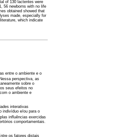
tal of 130 lactentes were
1, 56 newborns with no life
omes obtained showed that
lyses made, especially for
iterature, which indicate
as entre o ambiente e o
 Nessa perspectiva, as
ltaneamente sobre o
dos seus efeitos no
o com o ambiente e
ades interativas
 indivíduo e/ou para o
plas influências exercidas
pertórios comportamentais.
tre os fatores distais