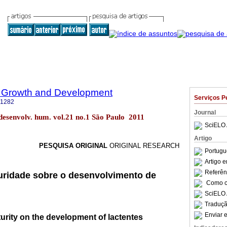
 Growth and Development
Serviços P
-1282
Journal
 desenvolv. hum. vol.21 no.1 São Paulo 2011
SciELO 
Artigo
PESQUISA ORIGINAL
ORIGINAL RESEARCH
Portugu
Artigo 
Referên
uridade sobre o desenvolvimento de
Como ci
SciELO 
Traduçã
Enviar e
turity on the development of lactentes