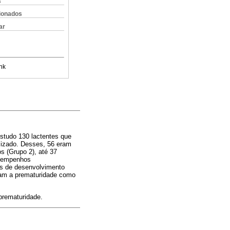
s
cionados
ar
nk
estudo 130 lactentes que
lizado. Desses, 56 eram
s (Grupo 2), até 37
esempenhos
as de desenvolvimento
ntam a prematuridade como
 prematuridade.