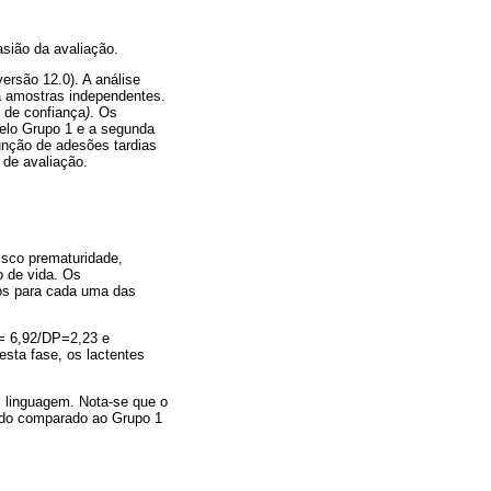
sião da avaliação.
rsão 12.0). A análise
ra amostras independentes.
 de confiança
)
. Os
pelo Grupo 1 e a segunda
unção de adesões tardias
 de avaliação.
risco prematuridade,
 de vida. Os
os para cada uma das
µ= 6,92/DP=2,23 e
sta fase, os lactentes
 linguagem. Nota-se que o
ando comparado ao Grupo 1