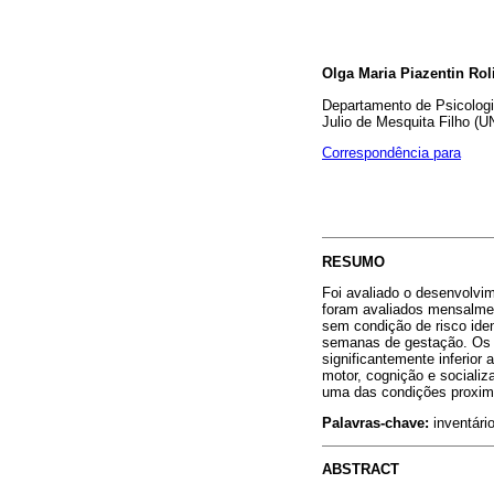
Olga Maria Piazentin Rol
Departamento de Psicologi
Julio de Mesquita Filho (
Correspondência para
RESUMO
Foi avaliado o desenvolvim
foram avaliados mensalmen
sem condição de risco ide
semanas de gestação. Os 
significantemente inferio
motor, cognição e sociali
uma das condições proxima
Palavras-chave:
inventário
ABSTRACT