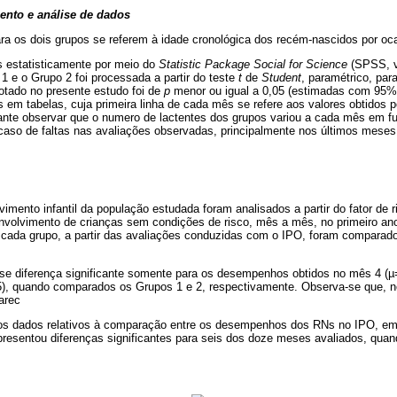
ento e análise de dados
ra os dois grupos se referem à idade cronológica dos recém-nascidos por oca
 estatisticamente por meio do
Statistic Package Social for Science
(SPSS, ve
1 e o Grupo 2 foi processada a partir do teste
t
de
Student
, paramétrico, pa
dotado no presente estudo foi de
p
menor ou igual a 0,05 (estimadas com 95%
 em tabelas, cuja primeira linha de cada mês se refere aos valores obtidos 
tante observar que o numero de lactentes dos grupos variou a cada mês em f
caso de faltas nas avaliações observadas, principalmente nos últimos meses
imento infantil da população estudada foram analisados a partir do fator de 
olvimento de crianças sem condições de risco, mês a mês, no primeiro ano
ada grupo, a partir das avaliações conduzidas com o IPO, foram comparad
e diferença significante somente para os desempenhos obtidos no mês 4 (
), quando comparados os Grupos 1 e 2, respectivamente. Observa-se que, ne
arec
s dados relativos à comparação entre os desempenhos dos RNs no IPO, em
presentou diferenças significantes para seis dos doze meses avaliados, qu