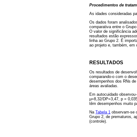
Procedimentos de tratam
As idades consideradas pa
Os dados foram analisados
comparativa entre o Grupo 
O valor de significância a
resultados estão expressos
linha ao Grupo 2. É impor
ao projeto e, também, em 
RESULTADOS
Os resultados de desenvolv
comparando-o com o desenv
desempenhos dos RNs de c
áreas avaliadas.
Em autocuidado observou-s
µ=8,32/DP=3,47, p = 0,035
têm desempenhos muito p
Na
Tabela 1
observam-se o
Grupo 2, de prematuros, a
(controle).