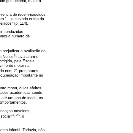
de gestacional, maior a
ivência de recém-nascidos
a "... o elevado custo da
lados" (p. 114).
ser conduzidas
menos o número de
prejudicar a avaliação do
15
 e Nunes
avaliaram o
rrigida, pela Escala
lvimento motor na
do com 21 prematuros,
recuperação importante no
to motor, cujos efeitos
vidades acadêmicas sendo
a até um ano de idade, os
comportamentos.
rianças nascidas
24, 25
social
, o
nto infantil. Todavia, não