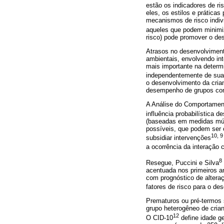
estão os indicadores de ri
eles, os estilos e prática
mecanismos de risco indiv
aqueles que podem minimiz
risco) pode promover o de
Atrasos no desenvolvimento
ambientais, envolvendo in
mais importante na determ
independentemente de sua
o desenvolvimento da cria
desempenho de grupos cont
A Análise do Comportament
influência probabilística d
(baseadas em medidas múlt
possíveis, que podem ser 
10, 9
subsidiar intervenções
a ocorrência da interação
8
Resegue, Puccini e Silva
acentuada nos primeiros an
com prognóstico de altera
fatores de risco para o des
Prematuros ou pré-termos 
grupo heterogêneo de cria
12
O CID-10
define idade g