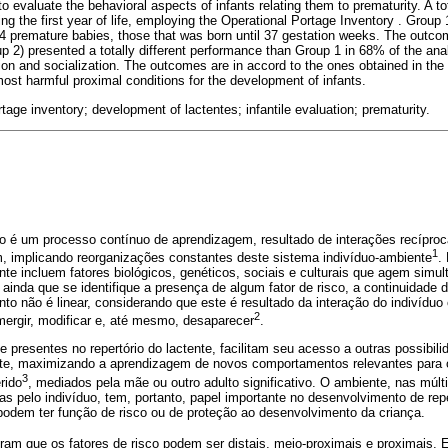
o evaluate the behavioral aspects of infants relating them to prematurity. A to
g the first year of life, employing the Operational Portage Inventory . Group 
 74 premature babies, those that was born until 37 gestation weeks. The outc
p 2) presented a totally different performance than Group 1 in 68% of the ana
n and socialization. The outcomes are in accord to the ones obtained in the l
most harmful proximal conditions for the development of infants.
tage inventory; development of lactentes; infantile evaluation; prematurity.
é um processo contínuo de aprendizagem, resultado de interações recíproc
1
m, implicando reorganizações constantes deste sistema indivíduo-ambiente
.
nte incluem fatores biológicos, genéticos, sociais e culturais que agem simu
ainda que se identifique a presença de algum fator de risco, a continuidade 
o não é linear, considerando que este é resultado da interação do indivídu
2
rgir, modificar e, até mesmo, desaparecer
.
presentes no repertório do lactente, facilitam seu acesso a outras possibilid
te, maximizando a aprendizagem de novos comportamentos relevantes para o
3
rido
, mediados pela mãe ou outro adulto significativo. O ambiente, nas múlti
as pelo indivíduo, tem, portanto, papel importante no desenvolvimento de re
podem ter função de risco ou de proteção ao desenvolvimento da criança.
am que os fatores de risco podem ser distais, meio-proximais e proximais. En