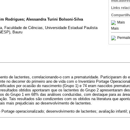
Indicadore
Links rela
Compartilh
im Rodrigues; Alessandra Turini Bolsoni-Silva
Mais
a, Faculdade de Ciências, Universidade Estadual Paulista
Mais
UNESP), Bauru
Permali
ento de lactentes, correlacionando-o com a prematuridade. Participaram do 
te no decorrer do primeiro ano de vida com o Inventário Portage Operaciona
ntificados por ocasião do nascimento (Grupo 1) e 74 eram nascidos prematuro
resultados obtidos apontaram que os lactentes do Grupo 2 apresentaram d
r aos do Grupo 1 em 68% das análises conduzidas, com destaque para as áre
zação. Tais resultados são condizentes com os obtidos na literatura que apo
is mais prejudiciais ao desenvolvimento de lactentes.
 Portage operacionalizado; desenvolvimento de lactentes; avaliação infantil;