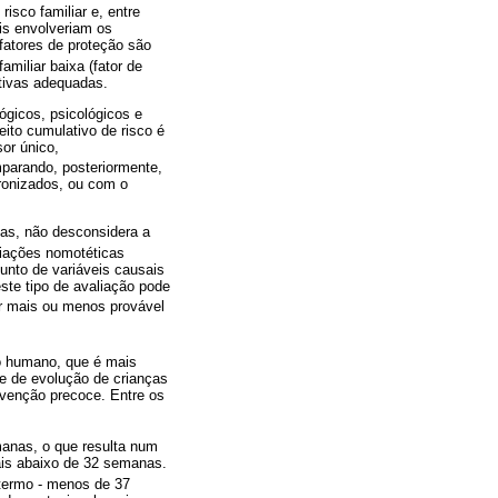
isco familiar e, entre
ais envolveriam os
fatores de proteção são
miliar baixa (fator de
ativas adequadas.
ógicos, psicológicos e
ito cumulativo de risco é
or único,
omparando, posteriormente,
ronizados, ou com o
cas, não desconsidera a
liações nomotéticas
nto de variáveis causais
ste tipo de avaliação pode
ar mais ou menos provável
o humano, que é mais
de de evolução de crianças
rvenção precoce. Entre os
manas, o que resulta num
ais abaixo de 32 semanas.
-termo - menos de 37