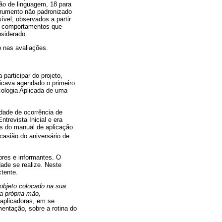
ão de linguagem, 18 para
trumento não padronizado
vel, observados a partir
de comportamentos que
nsiderado.
 nas avaliações.
participar do projeto,
icava agendado o primeiro
cologia Aplicada de uma
idade de ocorrência de
trevista Inicial e era
es do manual de aplicação
casião do aniversário de
res e informantes. O
dade se realize. Neste
ctente.
objeto colocado na sua
a própria mão,
 aplicadoras, em se
entação, sobre a rotina do