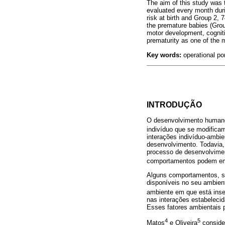
The aim of this study was t
evaluated every month durin
risk at birth and Group 2,
the premature babies (Grou
motor development, cognitio
prematurity as one of the 
Key words:
operational por
INTRODUÇÃO
O desenvolvimento humano 
indivíduo que se modifica
interações indivíduo-ambie
desenvolvimento. Todavia, 
processo de desenvolviment
comportamentos podem eme
Alguns comportamentos, se 
disponíveis no seu ambien
ambiente em que está inse
nas interações estabelecid
Esses fatores ambientais 
4
5
Matos
e Oliveira
consider