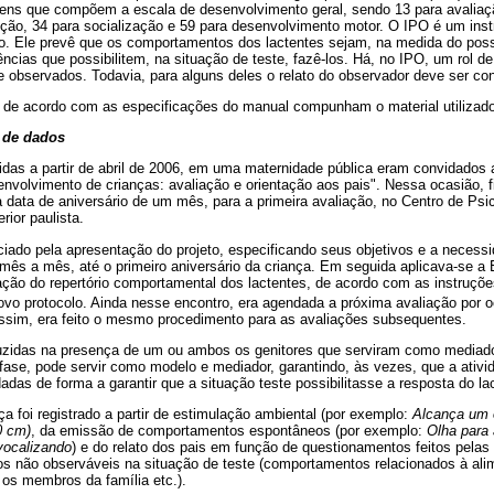
tens que compõem a escala de desenvolvimento geral, sendo 13 para avaliaç
ição, 34 para socialização e 59 para desenvolvimento motor. O IPO é um ins
do. Ele prevê que os comportamentos dos lactentes sejam, na medida do possí
ncias que possibilitem, na situação de teste, fazê-los. Há, no IPO, um rol 
 observados. Todavia, para alguns deles o relato do observador deve ser co
 de acordo com as especificações do manual compunham o material utilizado
 de dados
das a partir de abril de 2006, em uma maternidade pública eram convidados a 
olvimento de crianças: avaliação e orientação aos pais". Nessa ocasião, f
 data de aniversário de um mês, para a primeira avaliação, no Centro de Psi
rior paulista.
iciado pela apresentação do projeto, especificando seus objetivos e a necess
ês a mês, até o primeiro aniversário da criança. Em seguida aplicava-se a En
iação do repertório comportamental dos lactentes, de acordo com as instruçõ
vo protocolo. Ainda nesse encontro, era agendada a próxima avaliação por o
sim, era feito o mesmo procedimento para as avaliações subsequentes.
uzidas na presença de um ou ambos os genitores que serviram como mediado
 fase, pode servir como modelo e mediador, garantindo, às vezes, que a ativi
adas de forma a garantir que a situação teste possibilitasse a resposta do la
 foi registrado a partir de estimulação ambiental (por exemplo:
Alcança um 
0 cm)
, da emissão de comportamentos espontâneos (por exemplo:
Olha para 
vocalizando
) e do relato dos pais em função de questionamentos feitos pelas
s não observáveis na situação de teste (comportamentos relacionados à alim
 os membros da família etc.).