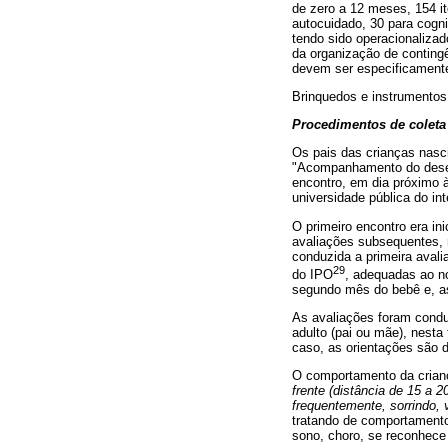
de zero a 12 meses, 154 i
autocuidado, 30 para cogn
tendo sido operacionaliza
da organização de contingê
devem ser especificamente
Brinquedos e instrumentos
Procedimentos de coleta
Os pais das crianças nasci
"Acompanhamento do desenv
encontro, em dia próximo à
universidade pública do inte
O primeiro encontro era in
avaliações subsequentes, m
conduzida a primeira aval
29
do IPO
, adequadas ao no
segundo mês do bebê e, as
As avaliações foram cond
adulto (pai ou mãe), nesta
caso, as orientações são d
O comportamento da criança
frente (distância de 15 a 2
frequentemente, sorrindo, 
tratando de comportamento
sono, choro, se reconhece