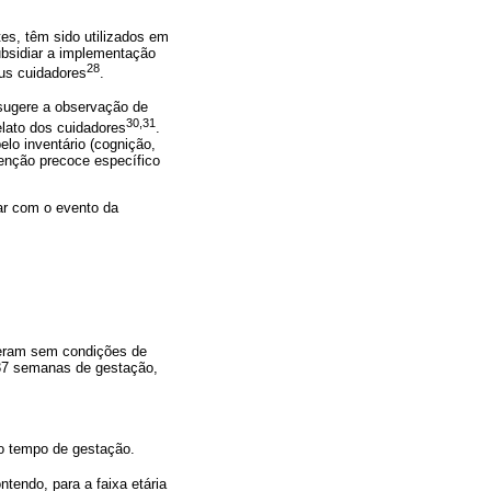
es, têm sido utilizados em
ubsidiar a implementação
28
us cuidadores
.
 sugere a observação de
30,31
lato dos cuidadores
.
lo inventário (cognição,
venção precoce específico
nar com o evento da
 eram sem condições de
 37 semanas de gestação,
o o tempo de gestação.
ntendo, para a faixa etária