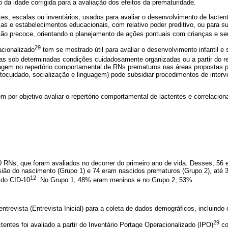
da idade corrigida para a avaliação dos efeitos da prematuridade.
s, escalas ou inventários, usados para avaliar o desenvolvimento de lactent
cas e estabelecimentos educacionais, com relativo poder preditivo, ou para s
ão precoce, orientando o planejamento de ações pontuais com crianças e se
29
acionalizado
tem se mostrado útil para avaliar o desenvolvimento infantil e
s sob determinadas condições cuidadosamente organizadas ou a partir do re
sagem no repertório comportamental de RNs prematuros nas áreas propostas pe
tocuidado, socialização e linguagem) pode subsidiar procedimentos de inter
m por objetivo avaliar o repertório comportamental de lactentes e correlacio
0 RNs, que foram avaliados no decorrer do primeiro ano de vida. Desses, 56
casião do nascimento (Grupo 1) e 74 eram nascidos prematuros (Grupo 2), até
12
 do CID-10
. No Grupo 1, 48% eram meninos e no Grupo 2, 53%.
 entrevista (Entrevista Inicial) para a coleta de dados demográficos, incluind
29
entes foi avaliado a partir do Inventário Portage Operacionalizado (IPO)
co