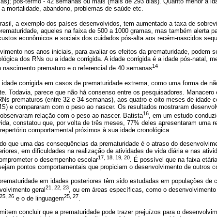
s); pós-termo - 42 semanas ou mais (mais de 293 dias). Quanto menor a ida
a a mortalidade, abandono, problemas de saúde etc.
rasil, a exemplo dos países desenvolvidos, tem aumentado a taxa de sobrev
rematuridade, aqueles na faixa de 500 a 1000 gramas, mas também alerta par
 custos econômicos e sociais dos cuidados pós-alta aos recém-nascidos seque
imento nos anos iniciais, para avaliar os efeitos da prematuridade, podem 
lógica dos RNs ou a idade corrigida. A idade corrigida é a idade pós-natal, 
14
o nascimento prematuro e o referencial de 40 semanas
.
 idade corrigida em casos de prematuridade extrema, como uma forma de não 
te. Todavia, parece que não há consenso entre os pesquisadores. Manacero
s prematuros (entre 32 e 34 semanas), aos quatro e oito meses de idade co
AIMS) e compararam com o peso ao nascer. Os resultados mostraram desenvo
16
observaram relação com o peso ao nascer. Batista
, em um estudo conduzi
 vida, constatou que, por volta de três meses, 77% deles apresentaram uma 
epertório comportamental próximos à sua idade cronológica.
o que uma das consequências da prematuridade é o atraso do desenvolvimen
iores, em dificuldades na realização de atividades de vida diária e nas ati
17, 18, 19, 20
comprometer o desempenho escolar
. É possível que na faixa etári
ejam pontos comportamentais que propiciam o desenvolvimento de outros 
rematuridade em idades posteriores têm sido estudadas em populações de c
21, 22, 23
volvimento geral
, ou em áreas específicas, como o desenvolvimento 
 25, 26
25, 27
e o de linguagem
.
item concluir que a prematuridade pode trazer prejuízos para o desenvolvime