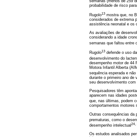
semanas (menos de 259 dia
probabilidade de risco par
13
Rugolo
mostra que, no B
considerados de extrema p
assistência neonatal e os
As avaliações de desenvolv
considerando a idade crono
semanas que faltou entre 
13
Rugolo
defende o uso da
desenvolvimento do lacten
desempenho motor de 44 RN
Motora Infantil Alberta (
sequência esperada e não 
durante o primeiro ano de
seu desenvolvimento com r
Pesquisadores têm apontad
aparecem nas idades poster
que, nas últimas, podem 
comportamentos motores s
Outras consequências da p
prematuras, como o desen
24,
desempenho intelectual
Os estudos analisados perm