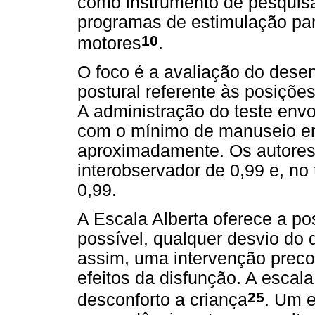
como instrumento de pesquisa 
programas de estimulação par
10
motores
.
O foco é a avaliação do dese
postural referente às posições
A administração do teste env
com o mínimo de manuseio e
aproximadamente. Os autores
interobservador de 0,99 e, no t
0,99.
A Escala Alberta oferece a po
possível, qualquer desvio do 
assim, uma intervenção preco
efeitos da disfunção. A escal
25
desconforto a criança
. Um e