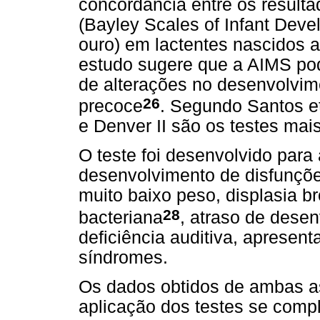
concordância entre os resulta
(Bayley Scales of Infant Dev
ouro) em lactentes nascidos 
estudo sugere que a AIMS pod
de alterações no desenvolvim
26
precoce
. Segundo Santos et
e Denver II são os testes mai
O teste foi desenvolvido para 
desenvolvimento de disfunçõ
muito baixo peso, displasia 
28
bacteriana
, atraso de desen
deficiência auditiva, apresen
síndromes.
Os dados obtidos de ambas a
aplicação dos testes se comp