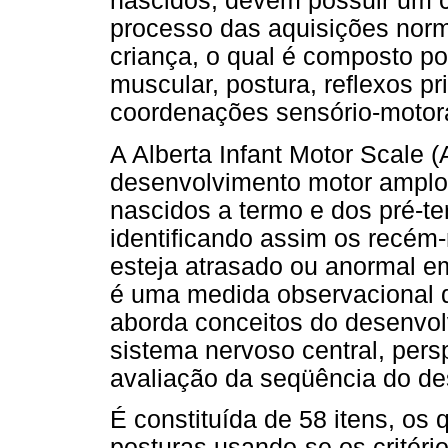
nascidos, devem possuir um 
processo das aquisições norm
criança, o qual é composto po
muscular, postura, reflexos pr
coordenações sensório-motor
A Alberta Infant Motor Scale 
desenvolvimento motor amplo
nascidos a termo e dos pré-t
identificando assim os recé
esteja atrasado ou anormal e
é uma medida observacional d
aborda conceitos do desenvo
sistema nervoso central, pers
avaliação da seqüência do de
É constituída de 58 itens, os
posturas usando-se os critéri