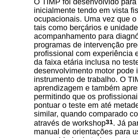
O TIMP foi desenvolvido para 
inicialmente tendo em vista fi
ocupacionais. Uma vez que o
tais como berçários e unidade
acompanhamento para diagnóst
programas de intervenção prec
profissional com experiência 
da faixa etária inclusa no te
desenvolvimento motor pode 
instrumento de trabalho. O T
aprendizagem e também apres
permitindo que os profission
pontuar o teste em até metad
similar, quando comparado co
31
através de workshop
. Já p
manual de orientações para u