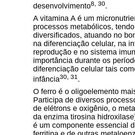
8, 30
desenvolvimento
.
A vitamina A é um micronutrie
processos metabólicos, tendo 
diversificados, atuando no b
na diferenciação celular, na in
reprodução e no sistema imun
importância durante os períod
diferenciação celular tais co
30, 31
infância
.
O ferro é o oligoelemento ma
Participa de diversos process
de elétrons e oxigênio, o met
da enzima tirosina hidroxilas
é um componente essencial d
ferritina e de outras metaloe