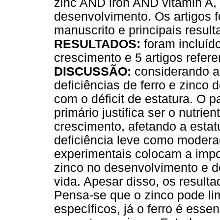
zinc AND iron AND vitamin A, 
desenvolvimento. Os artigos f
manuscrito e principais result
RESULTADOS:
foram incluído
crescimento e 5 artigos refer
DISCUSSÃO:
considerando as
deficiências de ferro e zinco 
com o déficit de estatura. O 
primário justifica ser o nutrie
crescimento, afetando a estat
deficiência leve como moderad
experimentais colocam a impor
zinco no desenvolvimento e dé
vida. Apesar disso, os result
Pensa-se que o zinco pode li
específicos, já o ferro é ess