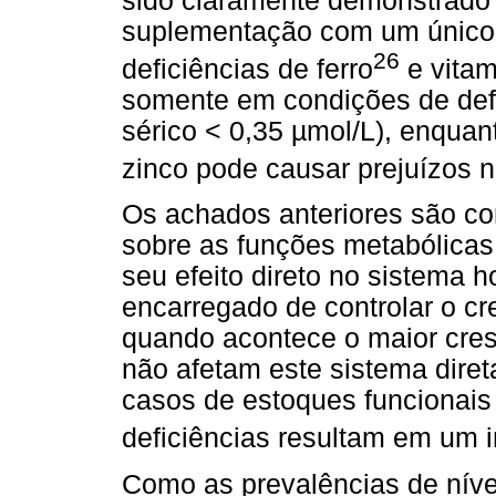
sido claramente demonstrado 
suplementação com um único 
26
deficiências de ferro
e vitam
somente em condições de defic
sérico < 0,35 µmol/L), enquan
zinco pode causar prejuízos 
Os achados anteriores são c
sobre as funções metabólicas 
seu efeito direto no sistema h
encarregado de controlar o cr
quando acontece o maior cresc
não afetam este sistema diret
casos de estoques funcionai
deficiências resultam em um 
Como as prevalências de nívei