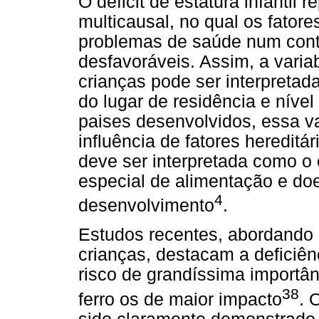
O déficit de estatura infantil
multicausal, no qual os fator
problemas de saúde num cont
desfavoráveis. Assim, a varia
crianças pode ser interpretad
do lugar de residência e nív
paises desenvolvidos, essa var
influência de fatores heredit
deve ser interpretada como o 
especial de alimentação e do
4
desenvolvimento
.
Estudos recentes, abordando o
crianças, destacam a deficiên
risco de grandíssima importân
38
ferro os de maior impacto
. 