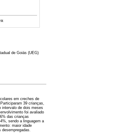
nk
tadual de Goiás (UEG)
scolares em creches de
 Participaram 39 crianças,
 intervalo de dois meses
envolvimento foi avaliado
 46% das crianças
 44%, sendo a linguagem a
mento: maior idade
es desempregadas.