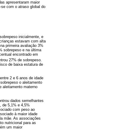
das apresentaram maior
u-se com o atraso global do
 sobrepeso inicialmente, e
 crianças estavam com alta
 na primeira avaliação 3%
% sobrepeso e na última
centual encontrado em
ontrou 27% de sobrepeso.
isco de baixa estatura de
entre 2 e 6 anos de idade
 sobrepeso o aleitamento
e aleitamento materno
ontrou dados semelhantes
a, de 5,1% e 4,5%
ssociado com peso ao
ssociado à maior idade
ela mãe. As associações
 nutricional para as
mbém um maior