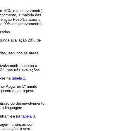
 e 79%, respectivamente),
mprimento, a maioria das
relação Peso/Estatura a
% e 90% respectivamente).
izadas.
egunda avaliação 28% de
zadas, segundo as áreas
envolvimento apontou a
%, nas três avaliações.
m-se na
tabela 2
.
nor Apgar no 5º minito
quanto maior o peso
 atraso do desenvolvimento,
a a linguagem.
ontram-se na
tabela 3
.
guagem; crianças com
 avaliação; o sexo