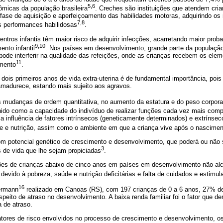
5,6
micas da população brasileira
. Creches são instituições que atendem cria
a fase de aquisição e aperfeiçoamento das habilidades motoras, adquirindo o
7,8
s performances habilidosas
.
ntros infantis têm maior risco de adquirir infecções, acarretando maior proba
9,10
nto infantil
. Nos países em desenvolvimento, grande parte da populaçã
pode interferir na qualidade das refeições, onde as crianças recebem os elem
11
imento
.
ois primeiros anos de vida extra-uterina é de fundamental importância, pois
madurece, estando mais sujeito aos agravos.
s mudanças de ordem quantitativa, no aumento da estatura e do peso corpora
inido como a capacidade do indivíduo de realizar funções cada vez mais com
 influência de fatores intrínsecos (geneticamente determinados) e extrínse
 e nutrição, assim como o ambiente em que a criança vive após o nascimen
 potencial genético de crescimento e desenvolvimento, que poderá ou não 
3
de vida que lhe sejam propiciadas
.
hões de crianças abaixo de cinco anos em países em desenvolvimento não al
devido à pobreza, saúde e nutrição deficitárias e falta de cuidados e estim
16
ermann
realizado em Canoas (RS), com 197 crianças de 0 a 6 anos, 27% d
speito de atraso no desenvolvimento. A baixa renda familiar foi o fator que d
 de atraso.
atores de risco envolvidos no processo de crescimento e desenvolvimento, os