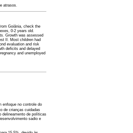
de atrasos.
from Goiânia, check the
exes, 0-2 years old.
nts. Growth was assessed
t II. Most children had
ond evaluation and risk
wth deficits and delayed
g pregnancy and unemployed
om enfoque no controle do
o de crianças cuidadas
 delineamento de políticas
 desenvolvimento sadio e
para 15,5%, devido às