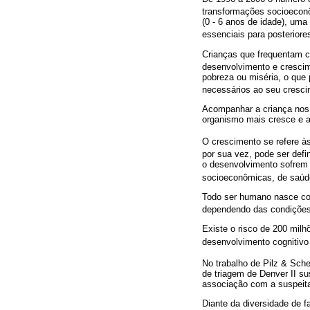
transformações socioeconô
(0 - 6 anos de idade), um
essenciais para posteriore
Crianças que frequentam ce
desenvolvimento e crescime
pobreza ou miséria, o que 
necessários ao seu cresc
Acompanhar a criança nos d
organismo mais cresce e a
O crescimento se refere à
por sua vez, pode ser def
o desenvolvimento sofrem a
socioeconômicas, de saúde
Todo ser humano nasce com
dependendo das condições 
Existe o risco de 200 mil
desenvolvimento cognitivo 
No trabalho de Pilz & Sch
de triagem de Denver II su
associação com a suspeita
Diante da diversidade de f