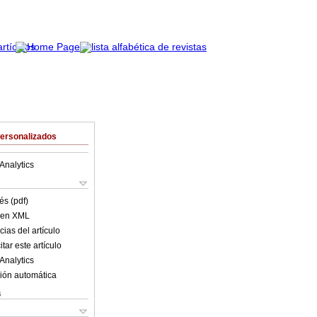
Personalizados
Analytics
és (pdf)
o en XML
ias del artículo
tar este artículo
Analytics
ión automática
s