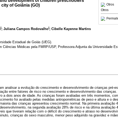
 and development of children preschoolers
Otros
 city of Goiânia (GO)
Otros
Permali
I
I
a
; Juliana Campos Rodovalho
; Cibelle Kayenne Martins
ersidade Estadual de Goiás (UEG).
em Ciências Médicas pela FMRP/USP, Professora Adjunta da Universidade Es
ram analisar a evolução do crescimento e desenvolvimento de crianças pré-e
ciação entre fatores de risco no crescimento e desenvolvimento das crianças.
o a dois anos de idade. As crianças foram avaliadas em três momentos, com
scimento foi avaliado pelas medidas antropométricas de peso e altura e o des
 maioria das crianças apresentou crescimento normal. Na primeira avaliação
 desenvolvimento, na segunda avaliação 28% de risco e na última avaliação
eis que tiveram relação com o déficit do crescimento e atraso no desenvolvi
inuto, crianças do sexo masculino, menor peso adquirido na gravidez e mã