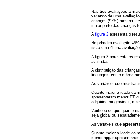
Nas três avaliações a mai
variando de uma avaliação
crianças (97%) mostrou-se
maior parte das crianças f
A
figura 2
apresenta o resul
Na primeira avaliação 46%
risco e na última avaliaçã
A figura 3 apresenta os re
avaliadas.
A distribuição das crianç
linguagem como a área ma
As variáveis que mostrara
Quanto maior a idade da m
apresentaram menor PT dur
adquirido na gravidez, mai
Verificou-se que quanto ma
seja global ou separadame
As variáveis que apresent
Quanto maior a idade da m
menor apgar apresentaram 