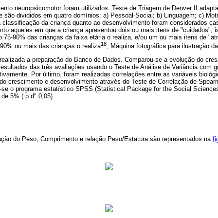
ento neuropsicomotor foram utilizados: Teste de Triagem de Denver II adapt
 são divididos em quatro domínios: a) Pessoal-Social; b) Linguagem; c) Motr
a classificação da criança quanto ao desenvolvimento foram considerados cas
to aqueles em que a criança apresentou dois ou mais itens de "cuidados", ist
o 75-90% das crianças da faixa etária o realiza, e/ou um ou mais itens de "at
18
 90% ou mais das crianças o realiza
; Máquina fotográfica para ilustração da
 realizada a preparação do Banco de Dados. Comparou-se a evolução do cre
resultados das três avaliações usando o Teste de Análise de Variância com 
ivamente. Por último, foram realizadas correlações entre as variáveis biológ
 do crescimento e desenvolvimento através do Teste de Correlação de Spear
o-se o programa estatístico SPSS (Statistical Package for the Social Sciences
a de 5% ( p d" 0,05).
cação do Peso, Comprimento e relação Peso/Estatura são representados na
fi