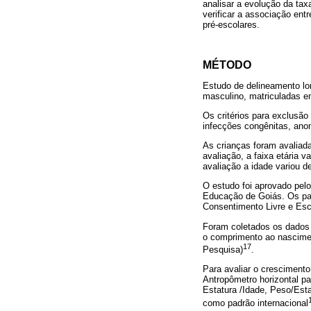
analisar a evolução da ta
verificar a associação ent
pré-escolares.
MÉTODO
Estudo de delineamento lo
masculino, matriculadas e
Os critérios para exclusão
infecções congênitas, ano
As crianças foram avaliad
avaliação, a faixa etária 
avaliação a idade variou d
O estudo foi aprovado pel
Educação de Goiás. Os pai
Consentimento Livre e Esc
Foram coletados os dados 
o comprimento ao nascime
17
Pesquisa)
.
Para avaliar o crescimento 
Antropômetro horizontal p
Estatura /Idade, Peso/Est
como padrão internacional