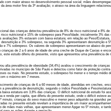
nado com maior atraso no desenvolvimento pessoal social; mães desemprega
da área motor fino da 3ª avaliação; o atraso na área da linguagem relaciono
icional das crianças detectou prevalência de 8% de risco nutricional e 8% de
risco nutricional e 15% de sobrepeso para Peso/Idade; inicialmente 3% das
das avaliações 3% estavam com baixa estatura; em relação ao Peso/Estatura,
m desnutrição e 3% sobrepeso, na segunda 3% apresentaram desnutrição e 5
ão e 7% sobrepeso. Os valores de sobrepeso apresentaram-se abaixo do per
ou crianças de 2 a 6 anos de idade de uma creche de Duque de Caxias e enc
 este estudo diferiu do presente, visto que apresentou uma prevalência de r
ou alta prevalência de obesidade (34,4%) avaliou o crescimento de crianças 
rivadas no município de São Paulo e detectou como fator de proteção contra
eses ou mais. No presente estudo, o sobrepeso foi menor e o tempo médio d
, com o máximo em 7 meses.
escimento de crianças de 6 a 60 meses de idade, atendidas em creches, enc
m a prevalência de desnutrição, segundo o índice Peso/idade e Peso/estatur
 baixa estatura em 3,8% das crianças. O déficit nutricional do estudo foi a
na e renda per capita, que diferiu do presente estudo, onde o déficit esteve a
º minuto, crianças do sexo masculino e menor peso adquirido na gravidez p
adas no presente estudo revelam a importância de um maior acompanhamento
no de mães mais velhas, que apresentaram menor Apgar no 5º minuto, e ta
l para as mães durante a gestação.