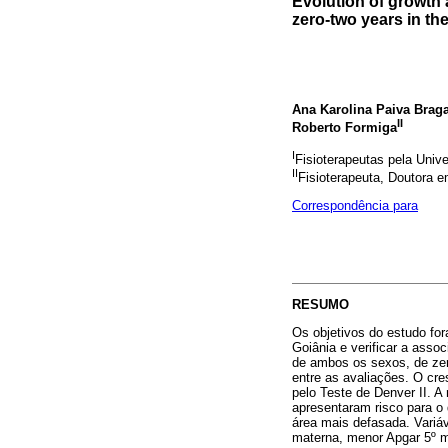
Evolution of growth
zero-two years in the
Ana Karolina Paiva Brag
II
Roberto Formiga
I
Fisioterapeutas pela Univ
II
Fisioterapeuta, Doutora 
Correspondência para
RESUMO
Os objetivos do estudo fo
Goiânia e verificar a asso
de ambos os sexos, de zer
entre as avaliações. O cre
pelo Teste de Denver II. A
apresentaram risco para o
área mais defasada. Variáv
materna, menor Apgar 5º m