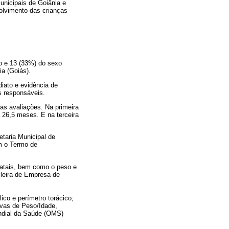
unicipais de Goiânia e
volvimento das crianças
no e 13 (33%) do sexo
a (Goiás).
diato e evidência de
s responsáveis.
s avaliações. Na primeira
a 26,5 meses. E na terceira
taria Municipal de
m o Termo de
natais, bem como o peso e
leira de Empresa de
lico e perímetro torácico;
rvas de Peso/Idade,
undial da Saúde (OMS)