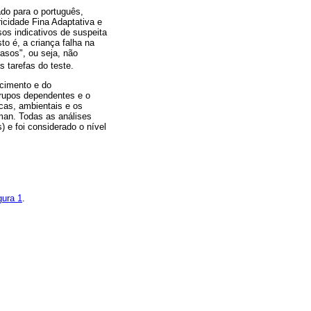
ado para o português,
icidade Fina Adaptativa e
os indicativos de suspeita
o é, a criança falha na
rasos", ou seja, não
s tarefas do teste.
scimento e do
grupos dependentes e o
icas, ambientais e os
man. Todas as análises
) e foi considerado o nível
gura 1
.