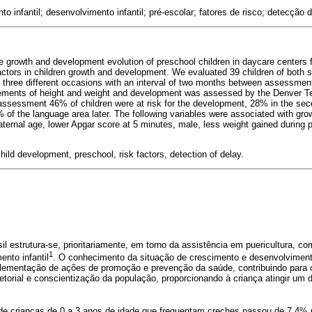
o infantil; desenvolvimento infantil; pré-escolar; fatores de risco; detecção 
 growth and development evolution of preschool children in daycare centers 
actors in children growth and development. We evaluated 39 children of both s
 three different occasions with an interval of two months between assessme
ments of height and weight and development was assessed by the Denver Tes
t assessment 46% of children were at risk for the development, 28% in the sec
 of the language area later. The following variables were associated with gro
ternal age, lower Apgar score at 5 minutes, male, less weight gained durin
hild development, preschool, risk factors, detection of delay.
il estrutura-se, prioritariamente, em torno da assistência em puericultura, c
1
nto infantil
. O conhecimento da situação de crescimento e desenvolviment
lementação de ações de promoção e prevenção da saúde, contribuindo para o
rsetorial e conscientização da população, proporcionando à criança atingir um
e crianças de 0 a 3 anos de idade que frequentam creches passou de 7,4% 