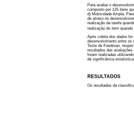
Para avaliar o desenvolvim
composto por 125 itens que
d) Motricidade Ampla. Par
de atraso no desenvolvimen
realização da tarefa quand
realização do item quando
Após coleta dos dados foi
desenvolvimento entre os 
Teste de Friedman, respect
resultados das avaliações
foram realizadas utilizand
de significância estatístic
RESULTADOS
Os resultados da classifi