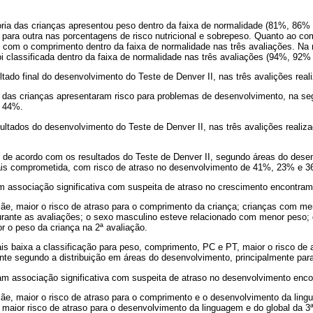
oria das crianças apresentou peso dentro da faixa de normalidade (81%, 86%
 para outra nas porcentagens de risco nutricional e sobrepeso. Quanto ao co
 com o comprimento dentro da faixa de normalidade nas três avaliações. Na 
oi classificada dentro da faixa de normalidade nas três avaliações (94%, 92
tado final do desenvolvimento do Teste de Denver II, nas três avalições real
 das crianças apresentaram risco para problemas de desenvolvimento, na s
o 44%.
sultados do desenvolvimento do Teste de Denver II, nas três avalições reali
as de acordo com os resultados do Teste de Denver II, segundo áreas do des
is comprometida, com risco de atraso no desenvolvimento de 41%, 23% e 36
m associação significativa com suspeita de atraso no crescimento encontra
ãe, maior o risco de atraso para o comprimento da criança; crianças com me
ante as avaliações; o sexo masculino esteve relacionado com menor peso; 
or o peso da criança na 2ª avaliação.
is baixa a classificação para peso, comprimento, PC e PT, maior o risco de
nte segundo a distribuição em áreas do desenvolvimento, principalmente par
am associação significativa com suspeita de atraso no desenvolvimento enc
ãe, maior o risco de atraso para o comprimento e o desenvolvimento da lin
maior risco de atraso para o desenvolvimento da linguagem e do global da 3ª