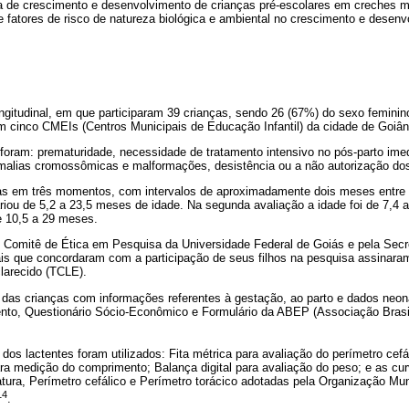
xa de crescimento e desenvolvimento de crianças pré-escolares em creches m
re fatores de risco de natureza biológica e ambiental no crescimento e desen
ngitudinal, em que participaram 39 crianças, sendo 26 (67%) do sexo femini
m cinco CMEIs (Centros Municipais de Educação Infantil) da cidade de Goiâni
 foram: prematuridade, necessidade de tratamento intensivo no pós-parto ime
malias cromossômicas e malformações, desistência ou a não autorização do
as em três momentos, com intervalos de aproximadamente dois meses entre a
variou de 5,2 a 23,5 meses de idade. Na segunda avaliação a idade foi de 7,4 
e 10,5 a 29 meses.
o Comitê de Ética em Pesquisa da Universidade Federal de Goiás e pela Secre
s que concordaram com a participação de seus filhos na pesquisa assinara
larecido (TCLE).
das crianças com informações referentes à gestação, ao parto e dados neo
nto, Questionário Sócio-Econômico e Formulário da ABEP (Associação Brasi
dos lactentes foram utilizados: Fita métrica para avaliação do perímetro cefá
ara medição do comprimento; Balança digital para avaliação do peso; e as cu
atura, Perímetro cefálico e Perímetro torácico adotadas pela Organização M
14
.