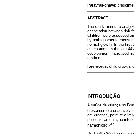
Palavras-chave:
cresciment
ABSTRACT
The study aimed to analyze
association between risk f
Children were assessed on
by anthropometric measure
normal growth. In the firs
assessment in the last 44%
development: increased ma
mothers.
Key words:
child growth, c
INTRODUÇÃO
A saúde da criança no Bras
crescimento e desenvolvime
em creches, permite à imp
públicas, articulação inte
2,3,4
harmonioso
.
De 1996 a 2006 o número d