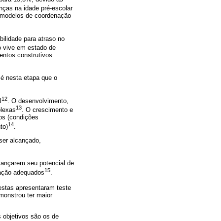
nças na idade pré-escolar
s modelos de coordenação
bilidade para atraso no
o vive em estado de
entos construtivos
 é nesta etapa que o
12
l
. O desenvolvimento,
13
plexas
. O crescimento e
cos (condições
14
to)
.
ser alcançado,
cançarem seu potencial de
15
ulação adequados
.
estas apresentaram teste
emonstrou ter maior
 objetivos são os de