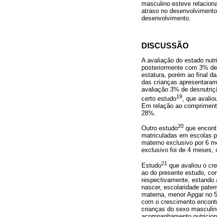
masculino esteve relacio
atraso no desenvolvimento 
desenvolvimento.
DISCUSSÃO
A avaliação do estado nutr
posteriormente com 3% de 
estatura, porém ao final 
das crianças apresentara
avaliação 3% de desnutriç
19
certo estudo
, que avali
Em relação ao comprimento,
28%.
20
Outro estudo
que encontr
matriculadas em escolas p
materno exclusivo por 6 m
exclusivo foi de 4 meses
21
Estudo
que avaliou o cr
ao do presente estudo, co
respectivamente, estando a
nascer, escolaridade pater
materna, menor Apgar no 5
com o crescimento encontr
crianças do sexo masculi
acompanhamento nutriciona