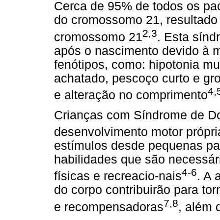
Cerca de 95% de todos os pa
do cromossomo 21, resultado 
2,3
cromossomo 21
. Esta sín
após o nascimento devido à m
fenótipos, como: hipotonia mu
achatado, pescoço curto e gr
4,
e alteração no comprimento
Crianças com Síndrome de D
desenvolvimento motor própri
estímulos desde pequenas pa
habilidades que são necessári
4-6
físicas e recreacio-nais
. A 
do corpo contribuirão para to
7,8
e recompensadoras
, além 