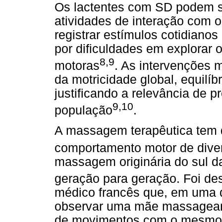
Os lactentes com SD podem 
atividades de interação com o
registrar estímulos cotidiano
por dificuldades em explorar o
8,9
motoras
. As intervenções 
da motricidade global, equilíb
justificando a relevância de 
9,10
população
.
A massagem terapêutica tem d
comportamento motor de dive
massagem originária do sul da
geração para geração. Foi de
médico francês que, em uma d
observar uma mãe massageand
de movimentos com o mesmo 