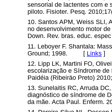
sensorial de lactentes com 
piloto. Fisioter. Pesq. 2010
10. Santos APM, Weiss SLI, A
no desenvolvimento motor de
Down. Rev. bras. educ. esp
11. Leboyer F. Shantala: Mas
Ground; 1998. [
Links
]
12. Lipp LK, Martini FO, Oliv
escolarização e Síndrome de 
Paidéia (Ribeiräo Preto) 20
13. Sunelaitis RC, Arruda D
diagnóstico de síndrome de Do
da mãe. Acta Paul. Enferm.