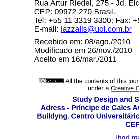
Rua Artur Riedel, 275 - Jd. E
CEP: 09972-270 Brasil.
Tel: +55 11 3319 3300; Fax: 
E-mail:
lazzalis@uol.com.br
Recebido em: 08/ago./2010
Modificado em 26/nov./2010
Aceito em 16/mar./2011
All the contents of this jo
under a
Creative 
Study Design and Sc
Adress - Príncipe de Gales A
Buildyng. Centro Universitári
CEP
jhgd.m