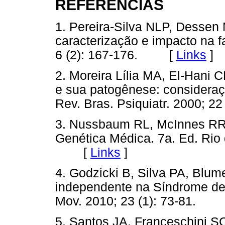
REFERÊNCIAS
1. Pereira-Silva NLP, Dessen
caracterização e impacto na f
6 (2): 167-176. [
Links
]
2. Moreira Lília MA, El-Hani
e sua patogênese: consideraç
Rev. Bras. Psiquiatr. 2000; 
3. Nussbaum RL, McInnes RR
Genética Médica. 7a. Ed. Rio 
[
Links
]
4. Godzicki B, Silva PA, Blum
independente na Síndrome de D
Mov. 2010; 23 (1): 73-81.
5. Santos JA, Franceschini S