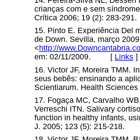
14. Pereira-Silva NL, Dessen 
crianças com e sem síndrome 
Crítica 2006; 19 (2): 283-
15. Pinto E. Experiência Del 
de Down. Sevilla, março 2009
<
http://www.Downcantabria.co
em: 02/11/2009. [
Links
]
16. Victor JF, Moreira TMM. I
seus bebês: ensinando a apl
Scientiarum. Health Scienc
17. Fogaça MC, Carvalho WB,
Verreschi ITN. Salivary cortiso
function in healthy infants, 
J. 2005; 123 (5): 215-218
18. Victor JF, Moreira TMM,