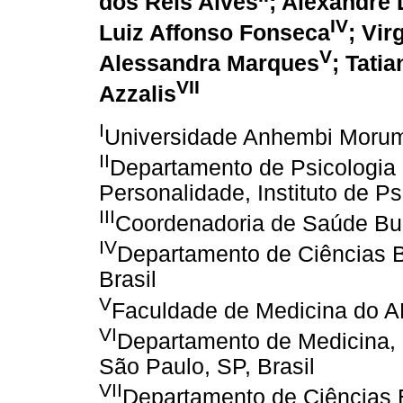
dos Reis Alves
; Alexandre
IV
Luiz Affonso Fonseca
; Vi
V
Alessandra Marques
; Tati
VII
Azzalis
I
Universidade Anhembi Morumb
II
Departamento de Psicologia
Personalidade, Instituto de Ps
III
Coordenadoria de Saúde Buc
IV
Departamento de Ciências B
Brasil
V
Faculdade de Medicina do AB
VI
Departamento de Medicina, 
São Paulo, SP, Brasil
VII
Departamento de Ciências 