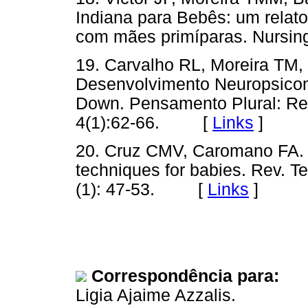
Indiana para Bebês: um relato 
com mães primíparas. Nurs
19. Carvalho RL, Moreira TM,
Desenvolvimento Neuropsicom
Down. Pensamento Plural: Rev
4(1):62-66. [
Links
]
20. Cruz CMV, Caromano FA. C
techniques for babies. Rev. T
(1): 47-53. [
Links
]
Correspondência para:
Ligia Ajaime Azzalis.