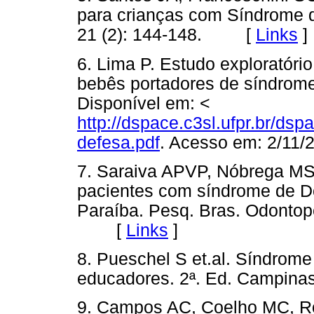
para crianças com Síndrome d
21 (2): 144-148. [
Links
]
6. Lima P. Estudo exploratóri
bebês portadores de síndrome
Disponível em: <
http://dspace.c3sl.ufpr.br/ds
defesa.pdf
. Acesso em: 2/
7. Saraiva APVP, Nóbrega MS
pacientes com síndrome de 
Paraíba. Pesq. Bras. Odontoped
[
Links
]
8. Pueschel S et.al. Síndrome
educadores. 2ª. Ed. Campi
9. Campos AC, Coelho MC, R