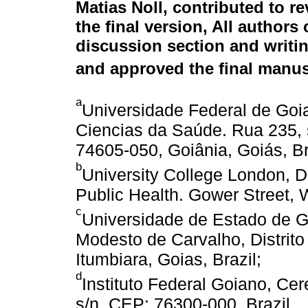
Matias Noll
, contributed to r
the final version, All authors
discussion section and writin
and approved the final manus
a
Universidade Federal de Goi
Ciencias da Saúde. Rua 235, s
74605-050, Goiânia, Goiás, Br
b
University College London, 
Public Health. Gower Street,
c
Universidade de Estado de G
Modesto de Carvalho, Distrito
Itumbiara, Goias, Brazil;
d
Instituto Federal Goiano, C
s/n, CEP: 76300-000, Brazil.