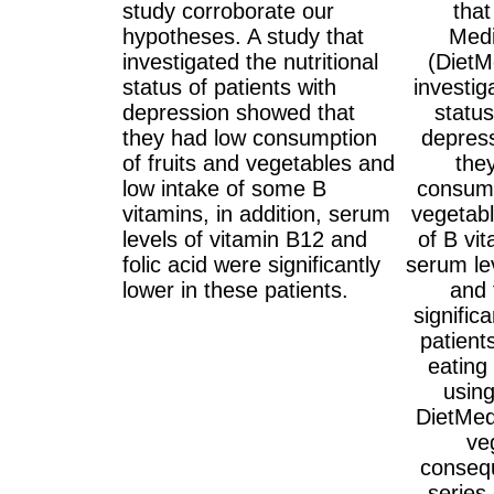
study corroborate our
that
hypotheses. A study that
Medi
investigated the nutritional
(DietM
status of patients with
investig
depression showed that
status
they had low consumption
depress
of fruits and vegetables and
the
low intake of some B
consump
vitamins, in addition, serum
vegetabl
levels of vitamin B12 and
of B vit
folic acid were significantly
serum le
lower in these patients.
and 
signific
patient
eating
using
DietMed,
ve
consequ
series