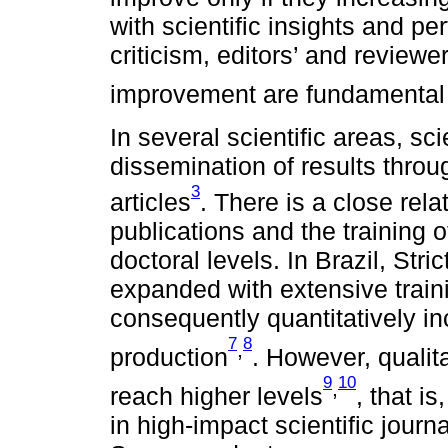
with scientific insights and per
criticism, editors’ and reviewe
improvement are fundamental 
In several scientific areas, sc
dissemination of results throu
3
articles
. There is a close rela
publications and the training
doctoral levels. In Brazil, St
expanded with extensive train
consequently quantitatively inc
7
8
,
production
. However, qualita
9
10
,
reach higher levels
, that i
in high-impact scientific jour