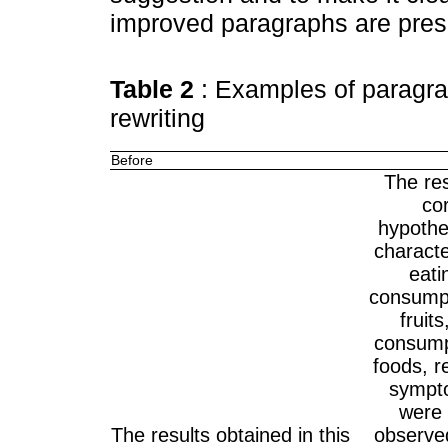
improved paragraphs are pres
Table 2
: Examples of paragr
rewriting
Before
The res
co
hypothe
characte
eati
consumpt
fruit
consump
foods, 
sympto
were 
The results obtained in this
observed