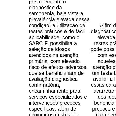
precocemente o
diagnóstico da
sarcopenia, haja vista a
prevalência elevada dessa
condição, a utilização de
A fim 
testes práticos e de fácil
diagnóstic
aplicabilidade, como o
elevada 
SARC-F, possibilita a
testes prá
seleção de idosos
pode possib
atendidos na atenção
com ess
primária, com elevado
aqueles
risco de efeitos adversos,
atenção p
que se beneficiariam de
um teste 
avaliação diagnostica
avaliar a
confirmatória,
essas cara
encaminhamento para
acarretar
serviços especializados e
dos ido
intervenções precoces
beneficia
específicas, além de
precoce e
diminuir os custos de
para ser