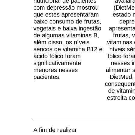
nutricional de pacientes
avaliar
com depressão mostrou
(DietMe
que estes apresentaram
estado n
baixo consumo de frutas,
depre
vegetais e baixa ingestão
apresent
de algumas vitaminas B,
frutas, 
além disso, os níveis
vitaminas
séricos de vitamina B12 e
níveis sé
ácido fólico foram
fólico for
significativamente
nesses i
menores nesses
alimentar 
pacientes.
DietMed, 
consequen
de vitami
estreita 
A fim de realizar