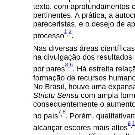
texto, com aprofundamentos ci
pertinentes. A prática, a autoc
pareceristas, e o desejo de 
1
2
,
processo
.
Nas diversas áreas científicas
na divulgação dos resultados 
3
6
-
por pares
. Há estreita relaç
formação de recursos humano
No Brasil, houve uma expans
Strictu Sensu
com ampla forma
consequentemente o aumento q
7
8
,
no país
. Porém, qualitativ
9
1
,
alcançar escores mais altos