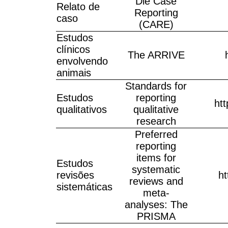
Die Case
Relato de
Reporting
caso
(CARE)
Estudos
clínicos
The ARRIVE
envolvendo
animais
Standards for
Estudos
reporting
ht
qualitativos
qualitative
research
Preferred
reporting
items for
Estudos
systematic
revisões
ht
reviews and
sistemáticas
meta-
analyses: The
PRISMA