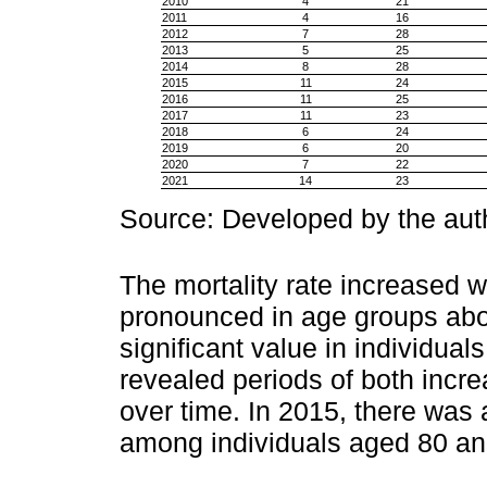
2010
4
21
2011
4
16
2012
7
28
2013
5
25
2014
8
28
2015
11
24
2016
11
25
2017
11
23
2018
6
24
2019
6
20
2020
7
22
2021
14
23
Source: Developed by the auth
The mortality rate increased w
pronounced in age groups abo
significant value in individua
revealed periods of both incre
over time. In 2015, there was 
among individuals aged 80 and