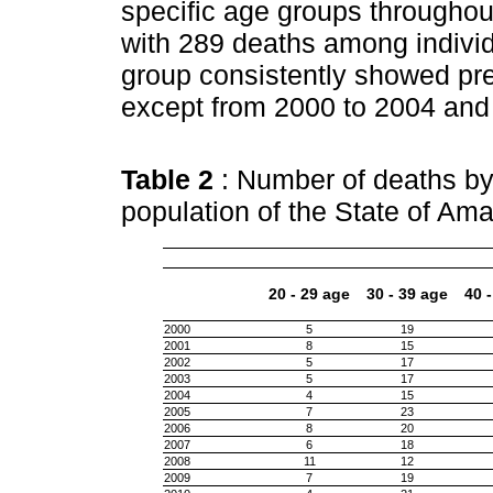
specific age groups throughout
with 289 deaths among individ
group consistently showed pr
except from 2000 to 2004 and
Table 2
: Number of deaths by
population of the State of Am
20 - 29 age
30 - 39 age
40 
2000
5
19
2001
8
15
2002
5
17
2003
5
17
2004
4
15
2005
7
23
2006
8
20
2007
6
18
2008
11
12
2009
7
19