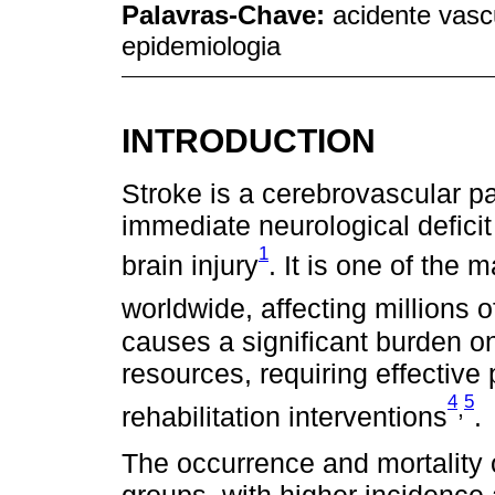
Palavras-Chave:
acidente vascu
epidemiologia
INTRODUCTION
Stroke is a cerebrovascular p
immediate neurological defici
1
brain injury
. It is one of the 
worldwide, affecting millions 
causes a significant burden o
resources, requiring effective
4
5
,
rehabilitation interventions
.
The occurrence and mortality 