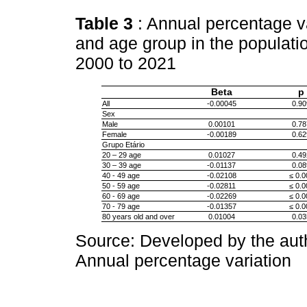
Table 3
: Annual percentage va
and age group in the populati
2000 to 2021
Beta
p
All
-0.00045
0.90
Sex
Male
0.00101
0.78
Female
-0.00189
0.62
Grupo Etário
20 – 29 age
0.01027
0.49
30 – 39 age
-0.01137
0.08
40 - 49 age
-0.02108
≤ 0.0
50 - 59 age
-0.02811
≤ 0.0
60 - 69 age
-0.02269
≤ 0.0
70 - 79 age
-0.01357
≤ 0.0
80 years old and over
0.01004
0.03
Source: Developed by the aut
Annual percentage variation