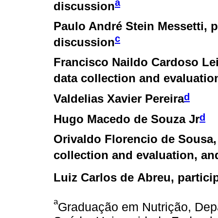
a
discussion
Paulo André Stein Messetti
, 
c
discussion
Francisco Naildo Cardoso Le
data collection and evaluation
d
Valdelias Xavier Pereira
d
Hugo Macedo de Souza Jr
Orivaldo Florencio de Sousa
collection and evaluation, and
Luiz Carlos de Abreu
, partic
a
Graduação em Nutrição, Dep