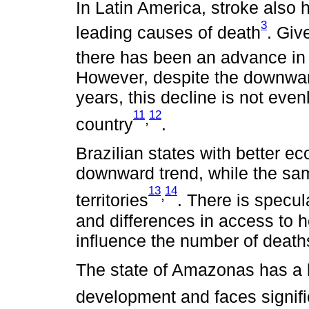
In Latin America, stroke also
3
leading causes of death
. Giv
there has been an advance in B
However, despite the downward 
years, this decline is not even
11
12
,
country
.
Brazilian states with better 
downward trend, while the sam
13
14
,
territories
. There is specu
and differences in access to h
influence the number of death
The state of Amazonas has a 
development and faces signifi