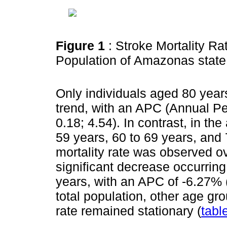
Figure 1
: Stroke Mortality Ra
Population of Amazonas state,
Only individuals aged 80 year
trend, with an APC (Annual P
0.18; 4.54). In contrast, in th
59 years, 60 to 69 years, and 
mortality rate was observed ov
significant decrease occurrin
years, with an APC of -6.27% 
total population, other age gr
rate remained stationary (
tabl