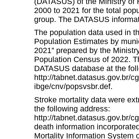
(DATASUS) of the Ministry of H
2000 to 2021 for the total pop
group. The DATASUS informatio
The population data used in t
Population Estimates by munic
2021” prepared by the Ministry
Population Census of 2022. Th
DATASUS database at the foll
http://tabnet.datasus.gov.br/c
ibge/cnv/popsvsbr.def.
Stroke mortality data were e
the following address:
http://tabnet.datasus.gov.br/cg
death information incorporate
Mortality Information System o