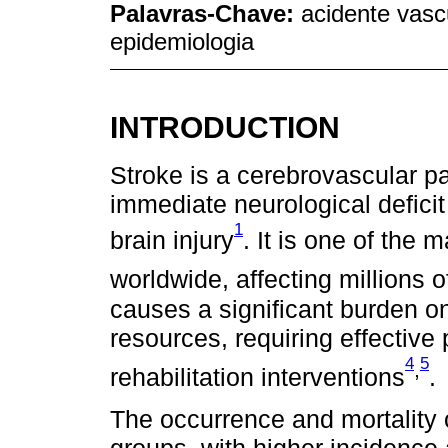
Palavras-Chave:
acidente vascu
epidemiologia
INTRODUCTION
Stroke is a cerebrovascular p
immediate neurological defici
1
brain injury
. It is one of the 
worldwide, affecting millions 
causes a significant burden o
resources, requiring effective
4
5
,
rehabilitation interventions
.
The occurrence and mortality 