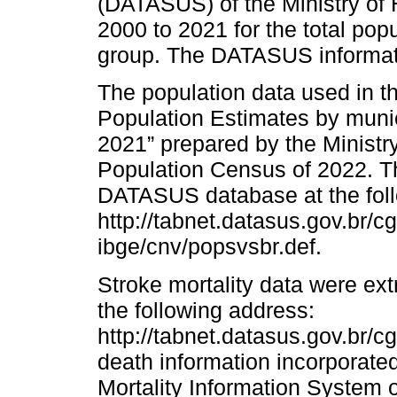
(DATASUS) of the Ministry of H
2000 to 2021 for the total pop
group. The DATASUS informatio
The population data used in t
Population Estimates by munic
2021” prepared by the Ministry
Population Census of 2022. Th
DATASUS database at the foll
http://tabnet.datasus.gov.br/c
ibge/cnv/popsvsbr.def.
Stroke mortality data were e
the following address:
http://tabnet.datasus.gov.br/cg
death information incorporate
Mortality Information System o