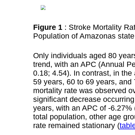
Figure 1
: Stroke Mortality Ra
Population of Amazonas state,
Only individuals aged 80 year
trend, with an APC (Annual P
0.18; 4.54). In contrast, in th
59 years, 60 to 69 years, and 
mortality rate was observed ov
significant decrease occurrin
years, with an APC of -6.27% 
total population, other age gr
rate remained stationary (
tabl