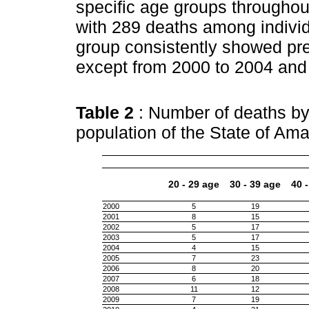
specific age groups throughout
with 289 deaths among individ
group consistently showed pr
except from 2000 to 2004 and
Table 2
: Number of deaths by
population of the State of Am
20 - 29 age
30 - 39 age
40 
2000
5
19
2001
8
15
2002
5
17
2003
5
17
2004
4
15
2005
7
23
2006
8
20
2007
6
18
2008
11
12
2009
7
19