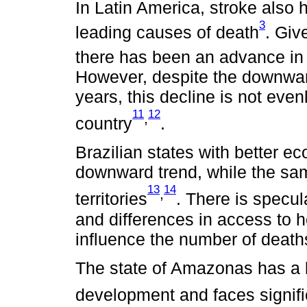
In Latin America, stroke also
3
leading causes of death
. Giv
there has been an advance in B
However, despite the downward 
years, this decline is not even
11
12
,
country
.
Brazilian states with better 
downward trend, while the sam
13
14
,
territories
. There is specu
and differences in access to h
influence the number of death
The state of Amazonas has a 
development and faces signifi