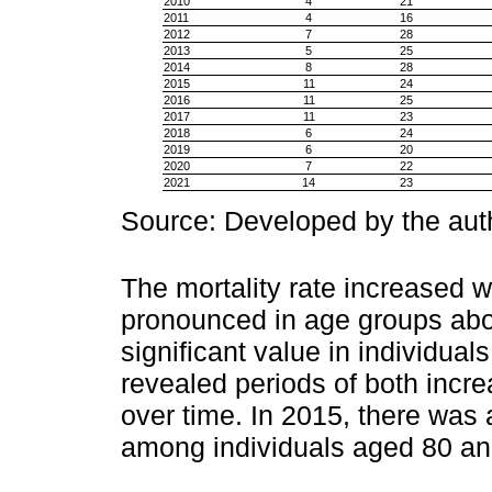
2010
4
21
2011
4
16
2012
7
28
2013
5
25
2014
8
28
2015
11
24
2016
11
25
2017
11
23
2018
6
24
2019
6
20
2020
7
22
2021
14
23
Source: Developed by the auth
The mortality rate increased w
pronounced in age groups abo
significant value in individua
revealed periods of both incre
over time. In 2015, there was 
among individuals aged 80 and