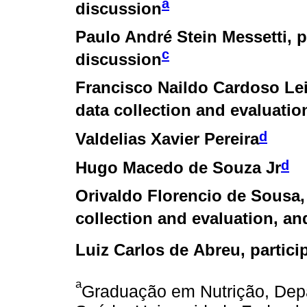
a
discussion
Paulo André Stein Messetti
, 
c
discussion
Francisco Naildo Cardoso Le
data collection and evaluation
d
Valdelias Xavier Pereira
d
Hugo Macedo de Souza Jr
Orivaldo Florencio de Sousa
collection and evaluation, and
Luiz Carlos de Abreu
, partic
a
Graduação em Nutrição, Dep