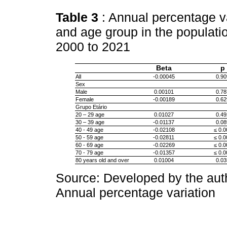
Table 3
: Annual percentage va
and age group in the populati
2000 to 2021
Beta
p
All
-0.00045
0.90
Sex
Male
0.00101
0.78
Female
-0.00189
0.62
Grupo Etário
20 – 29 age
0.01027
0.49
30 – 39 age
-0.01137
0.08
40 - 49 age
-0.02108
≤ 0.0
50 - 59 age
-0.02811
≤ 0.0
60 - 69 age
-0.02269
≤ 0.0
70 - 79 age
-0.01357
≤ 0.0
80 years old and over
0.01004
0.03
Source: Developed by the aut
Annual percentage variation