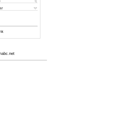
s
ar
nk
mabc.net