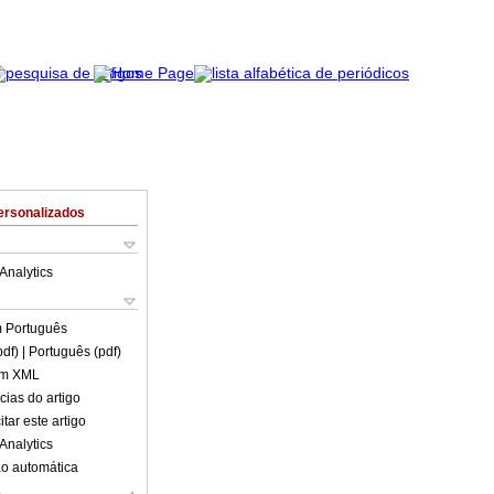
ersonalizados
Analytics
m
Português
pdf)
| Português (pdf)
em XML
cias do artigo
tar este artigo
Analytics
o automática