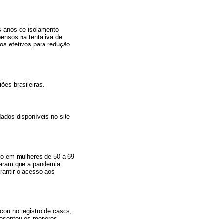
s anos de isolamento
ensos na tentativa de
os efetivos para redução
ões brasileiras.
dados disponíveis no site
to em mulheres de 50 a 69
raram que a pandemia
arantir o acesso aos
cou no registro de casos,
presentou os menores