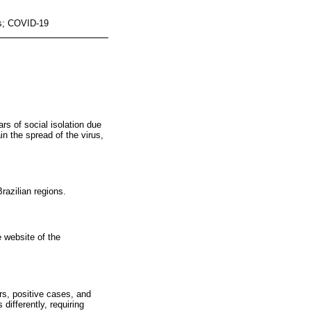
ms; COVID-19
s of social isolation due
n the spread of the virus,
razilian regions.
e website of the
s, positive cases, and
ifferently, requiring