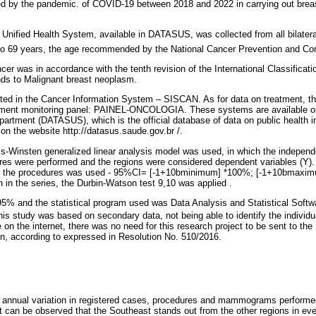
sed by the pandemic. of COVID-19 between 2018 and 2022 in carrying out bre
e Unified Health System, available in DATASUS, was collected from all bilat
 69 years, the age recommended by the National Cancer Prevention and Co
ncer was in accordance with the tenth revision of the International Classificat
ds to Malignant breast neoplasm.
ted in the Cancer Information System – SISCAN. As for data on treatment, the
eatment monitoring panel: PAINEL-ONCOLOGIA. These systems are available o
artment (DATASUS), which is the official database of data on public health in
 on the website http://datasus.saude.gov.br /.
ais-Winsten generalized linear analysis model was used, in which the independ
res were performed and the regions were considered dependent variables (Y). 
 of the procedures was used - 95%CI= [-1+10bminimum] *100%; [-1+10bmaxim
n in the series, the Durbin-Watson test 9,10 was applied .
5% and the statistical program used was Data Analysis and Statistical Softwa
this study was based on secondary data, not being able to identify the individu
e on the internet, there was no need for this research project to be sent to th
n, according to expressed in Resolution No. 510/2016.
e annual variation in registered cases, procedures and mammograms perform
It can be observed that the Southeast stands out from the other regions in eve