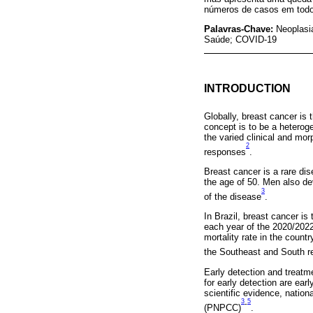
números de casos em tod
Palavras-Chave:
Neoplasi
Saúde; COVID-19
INTRODUCTION
Globally, breast cancer is
concept is to be a heterog
the varied clinical and mor
2
responses
.
Breast cancer is a rare di
the age of 50. Men also dev
3
of the disease
.
In Brazil, breast cancer is
each year of the 2020/2022
mortality rate in the count
the Southeast and South r
Early detection and treatm
for early detection are ear
scientific evidence, nation
3
5
-
(PNPCC)
.