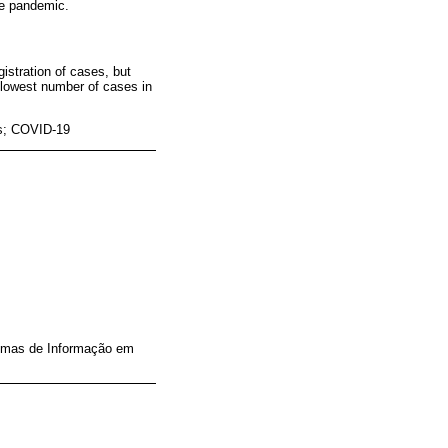
he pandemic.
gistration of cases, but
 lowest number of cases in
ms; COVID-19
temas de Informação em