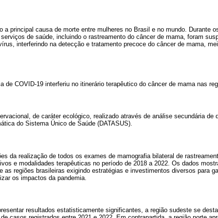
 a principal causa de morte entre mulheres no Brasil e no mundo. Durante o
 serviços de saúde, incluindo o rastreamento do câncer de mama, foram susp
vírus, interferindo na detecção e tratamento precoce do câncer de mama, mei
a de COVID-19 interferiu no itinerário terapêutico do câncer de mama nas regi
rvacional, de caráter ecológico, realizado através de análise secundária de 
mática do Sistema Único de Saúde (DATASUS).
es da realização de todos os exames de mamografia bilateral de rastreamen
tivos e modalidades terapêuticas no período de 2018 a 2022. Os dados most
e as regiões brasileiras exigindo estratégias e investimentos diversos para g
izar os impactos da pandemia.
esentar resultados estatisticamente significantes, a região sudeste se desta
e casos registrados entre 2021 e 2022. Em contrapartida, a região norte a