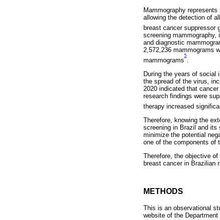
Mammography represents the
allowing the detection of a
breast cancer suppressor
screening mammography, in
and diagnostic mammograms,
2,572,236 mammograms wer
5
mammograms
.
During the years of social
the spread of the virus, in
2020 indicated that cancer
research findings were sup
therapy increased significa
Therefore, knowing the ext
screening in Brazil and it
minimize the potential neg
one of the components of t
Therefore, the objective of
breast cancer in Brazilian 
METHODS
This is an observational st
website of the Department 