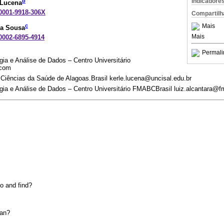
b
Indicadore
 Lucena
-0001-9918-306X
Compartilh
c
Mais
ra Sousa
Mais
-0002-6895-4914
Permali
gia e Análise de Dados – Centro Universitário
.com
 Ciências da Saúde de Alagoas.Brasil kerle.lucena@uncisal.edu.br
ogia e Análise de Dados – Centro Universitário FMABCBrasil luiz.alcantara@f
o and find?
ean?