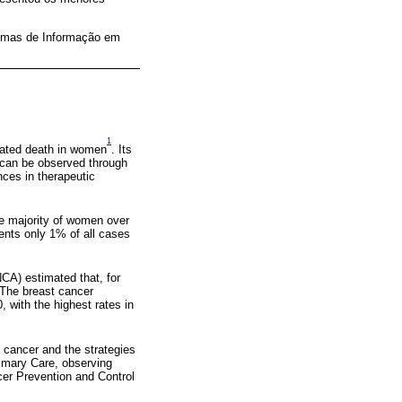
temas de Informação em
1
elated death in women
. Its
y can be observed through
nces in therapeutic
he majority of women over
sents only 1% of all cases
NCA) estimated that, for
 The breast cancer
, with the highest rates in
 cancer and the strategies
rimary Care, observing
ncer Prevention and Control