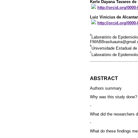
Kerle Dayana Tavares de
http://orcid.org/0000
Luiz Vinicius de Alcanta
http://orcid.org/0000
a
Laboratório de Epidemiolo
FMABBrasiluauira@gmail
b
Universidade Estadual de
c
Laboratório de Epidemiol
ABSTRACT
Authors summary
Why was this study done?
-
What did the researchers d
-
What do these findings m