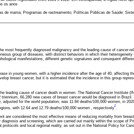
os os anos
as de mama; Programas de rastreamento; Políticas Públicas de Saúde; Sis
 the most frequently diagnosed malignancy and the leading cause of cancer-r
eneous group of diseases, with distinct behaviors in which their heterogeneit
phological manifestations, different genetic signatures and consequent differe
sease in young women, with a higher incidence after the age of 40, affecting t
elop breast cancer, but it is estimated that the incidence in this group repre
 the leading cause of cancer death in women. The National Cancer Institute (I
 triennium, 66,280 new cases of breast cancer would be diagnosed in Brazil.
ry, adjusted for the world population, was 11.84 deaths/100,000 women, in 2020
2
egions, with 12.64 and 12.79 deaths/100,000 women , respectively
.
ent are considered the most effective means of reducing mortality from breast
ly diagnosis and screening, which are carried out mainly within the scope of P
al protocols and local regional reality, as set out in the National Policy for Ca