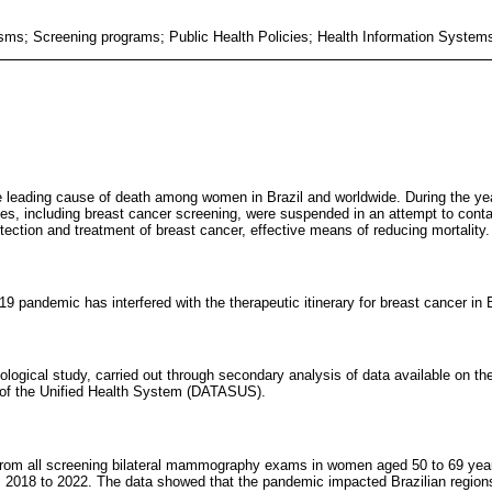
sms; Screening programs; Public Health Policies; Health Information Syste
 leading cause of death among women in Brazil and worldwide. During the year
es, including breast cancer screening, were suspended in an attempt to contai
detection and treatment of breast cancer, effective means of reducing mortality.
9 pandemic has interfered with the therapeutic itinerary for breast cancer in B
cological study, carried out through secondary analysis of data available on th
 of the Unified Health System (DATASUS).
 from all screening bilateral mammography exams in women aged 50 to 69 year
m 2018 to 2022. The data showed that the pandemic impacted Brazilian regions d