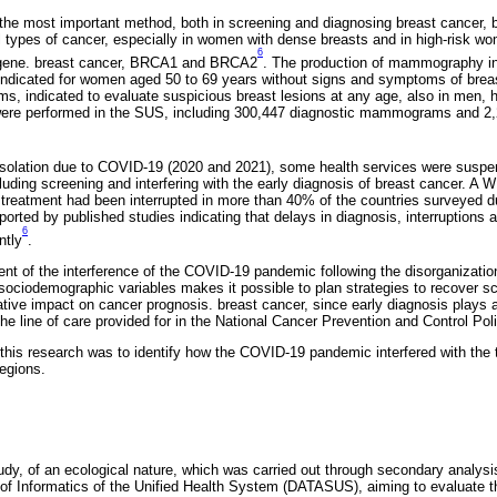
 most important method, both in screening and diagnosing breast cancer, but
ll types of cancer, especially in women with dense breasts and in high-risk wo
6
 gene. breast cancer, BRCA1 and BRCA2
. The production of mammography i
dicated for women aged 50 to 69 years without signs and symptoms of breas
 indicated to evaluate suspicious breast lesions at any age, also in men, hi
e performed in the SUS, including 300,447 diagnostic mammograms and 2,
 isolation due to COVID-19 (2020 and 2021), some health services were suspe
cluding screening and interfering with the early diagnosis of breast cancer. A 
 treatment had been interrupted in more than 40% of the countries surveyed 
ported by published studies indicating that delays in diagnosis, interruption
6
ntly
.
ent of the interference of the COVID-19 pandemic following the disorganizatio
s sociodemographic variables makes it possible to plan strategies to recover s
ative impact on cancer prognosis. breast cancer, since early diagnosis plays a
he line of care provided for in the National Cancer Prevention and Control Po
 this research was to identify how the COVID-19 pandemic interfered with the t
regions.
udy, of an ecological nature, which was carried out through secondary analysis
of Informatics of the Unified Health System (DATASUS), aiming to evaluate the