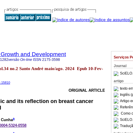
 Growth and Development
Serviços P
-1282
versão On-line
ISSN
2175-3598
Journal
l.34 no.2 Santo André maio/ago. 2024 Epub 10-Fev-
SciELO 
artigo
3.15810
texto e
ORIGINAL ARTICLE
Inglês (
 and its reflection on breast cancer
Artigo 
l
Referên
Como ci
a
s Cunha
SciELO 
-0004-5324-0558
Traduçã