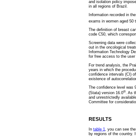
and isolation policy impo
in all regions of Brazil.
Information recorded in th
exams in women aged 50 to
The definition of breast ca
code C50, which correspon
Screening data were collec
out in the oncological tr
Information Technology Dep
for free access to the user
For trend analysis, the Pr
years in which the procedu
confidence intervals (CI)
existence of autocorrelatio
The confidence level was 9
®
(Stata) version 16.0
. As 
and unrestrictedly availabl
Committee for consideratio
RESULTS
In
table 1
, you can see th
by regions of the country. 