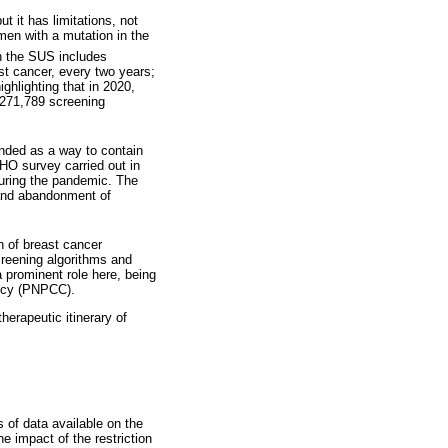
 it has limitations, not
men with a mutation in the
n the SUS includes
t cancer, every two years;
ghlighting that in 2020,
271,789 screening
nded as a way to contain
WHO survey carried out in
during the pandemic. The
s and abandonment of
n of breast cancer
creening algorithms and
 prominent role here, being
licy (PNPCC).
herapeutic itinerary of
 of data available on the
 impact of the restriction