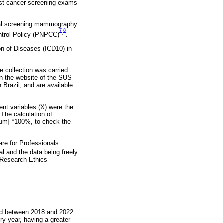
ast cancer screening exams
eral screening mammography
7
8
,
ntrol Policy (PNPCC)
.
ion of Diseases (ICD10) in
 collection was carried
n the website of the SUS
 Brazil, and are available
ent variables (X) were the
The calculation of
um] *100%, to check the
re for Professionals
al and the data being freely
e Research Ethics
ed between 2018 and 2022
ry year, having a greater