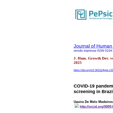
Journal of Human
versão impressa
ISSN
0104
J. Hum. Growth Dev. vo
2025
https://doi.org/10.36311/jhgd.v3
COVID-19 pandemic
screening in Brazi
Uauira De Melo Medeiro
http://orcid.org/0009