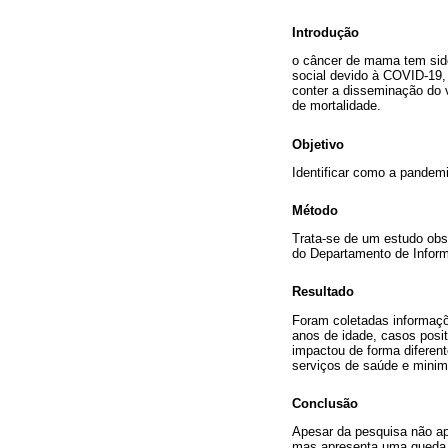
Introdução
o câncer de mama tem sido
social devido à COVID-19,
conter a disseminação do 
de mortalidade.
Objetivo
Identificar como a pandemi
Método
Trata-se de um estudo obse
do Departamento de Infor
Resultado
Foram coletadas informaçõ
anos de idade, casos posi
impactou de forma diferent
serviços de saúde e minim
Conclusão
Apesar da pesquisa não apr
mas apresenta uma queda d