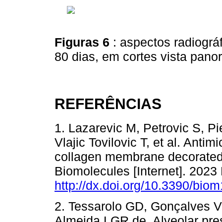
Figuras 6
: aspectos radiográ
80 dias, em cortes vista pano
REFERÊNCIAS
1. Lazarevic M, Petrovic S, Pier
Vlajic Tovilovic T, et al. Antim
collagen membrane decorated 
Biomolecules [Internet]. 2023 
http://dx.doi.org/10.3390/bi
2. Tessarolo GD, Gonçalves 
Almeida LGR de. Alveolar pres