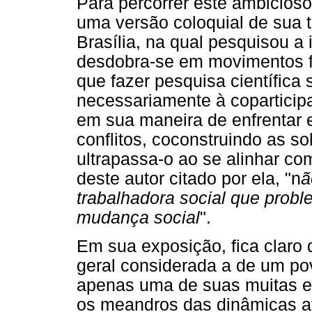
Para percorrer este ambicios
uma versão coloquial de sua 
Brasília, na qual pesquisou a 
desdobra-se em movimentos f
que fazer pesquisa científica 
necessariamente à coparticip
em sua maneira de enfrentar e
conflitos, coconstruindo as s
ultrapassa-o ao se alinhar com
deste autor citado por ela, "n
ã
trabalhadora social que probl
mudança social
".
Em sua exposição, fica claro 
geral considerada a de um po
apenas uma de suas muitas ex
os meandros das dinâmicas afe