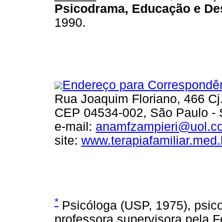
Psicodrama, Educação e De
1990.
Endereço para Correspondê
Rua Joaquim Floriano, 466 Cj.
CEP 04534-002, São Paulo -
e-mail:
anamfzampieri@uol.c
site:
www.terapiafamiliar.med.
*
Psicóloga (USP, 1975), psico
professora supervisora pela 