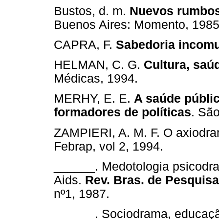
Bustos, d. m.
Nuevos rumbos 
Buenos Aires: Momento, 1985
CAPRA, F.
Sabedoria incom
HELMAN, C. G.
Cultura, saú
Médicas, 1994.
MERHY, E. E.
A saúde públi
formadores de políticas
. São
ZAMPIERI, A. M. F. O axiodr
Febrap, vol 2, 1994.
______. Medotologia psicodr
Aids.
Rev. Bras. de Pesquis
nº1, 1987.
______. Sociodrama, educação