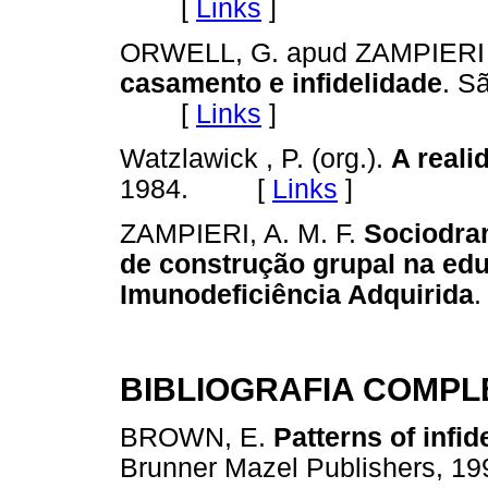
[
Links
]
ORWELL, G. apud ZAMPIERI A
casamento e infidelidade
. S
[
Links
]
Watzlawick , P. (org.).
A reali
1984. [
Links
]
ZAMPIERI, A. M. F.
Sociodram
de construção grupal na ed
Imunodeficiência Adquirida
BIBLIOGRAFIA COMP
BROWN, E.
Patterns of infid
Brunner Mazel Publishers, 19