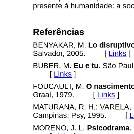
presente à humanidade: a soci
Referências
BENYAKAR, M.
Lo disruptiv
Salvador, 2005. [
Links
]
BUBER, M.
Eu e tu
. São Paul
[
Links
]
FOUCAULT, M.
O nascimento
Graal, 1979. [
Links
]
MATURANA, R. H.; VARELA, 
Campinas: Psy, 1995. [
L
MORENO, J. L.
Psicodrama
.