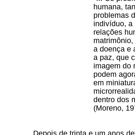
humana, ta
problemas 
indivíduo, a
relações hu
matrimônio,
a doença e a
a paz, que 
imagem do 
podem agora
em miniatur
microrreali
dentro dos m
(Moreno, 19
Depois de trinta e um anos de