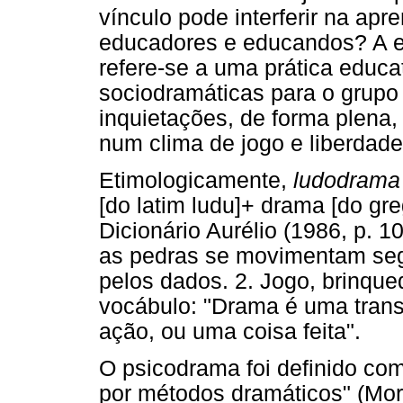
vínculo pode interferir na ap
educadores e educandos? A 
refere-se a uma prática educat
sociodramáticas para o grupo 
inquietações, de forma plena,
num clima de jogo e liberdade
Etimologicamente,
ludodram
[do latim ludu]+ drama [do gr
Dicionário Aurélio (1986, p. 1
as pedras se movimentam seg
pelos dados. 2. Jogo, brinque
vocábulo: "Drama é uma transl
ação, ou uma coisa feita".
O psicodrama foi definido com
por métodos dramáticos" (More