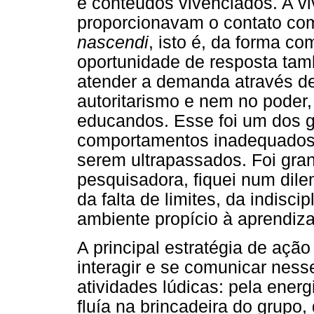
e conteúdos vivenciados. A vi
proporcionavam o contato c
nascendi
, isto é, da forma c
oportunidade de resposta tam
atender a demanda através d
autoritarismo e nem no poder
educandos. Esse foi um dos g
comportamentos inadequados, 
serem ultrapassados. Foi gra
pesquisadora, fiquei num dile
da falta de limites, da indisci
ambiente propício à aprendiz
A principal estratégia de aç
interagir e se comunicar ness
atividades lúdicas: pela ener
fluía na brincadeira do grupo