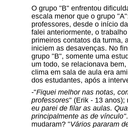
O grupo "B" enfrentou dificu
escala menor que o grupo "A";
professores, desde o início d
falei anteriormente, o trabalh
primeiros contatos da turma, 
iniciem as desavenças. No fi
grupo "B", somente uma estuda
um todo, se relacionava bem, 
clima em sala de aula era am
dos estudantes, após a interv
-"
Fiquei melhor nas notas, co
professores
" (Erik - 13 anos
eu parei de filar as aulas. Q
principalmente as de vínculo"
mudaram? "
Vários pararam de