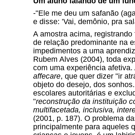
Um aluno falando de um func
-"Ele me deu um safanão (aga
e disse: 'Vai, demônio, pra sal
A amostra acima, registrando
de relação predominante na es
impedimentos a uma aprendiz
Rubem Alves (2004), toda exp
com uma experiência afetiva.
affecare
, que quer dizer "ir 
objeto do desejo, dos sonhos
escolares autoritárias e exclu
"
reconstrução da instituição 
multifacetada, inclusiva, inte
(2001, p. 187). O problema da
principalmente para aqueles