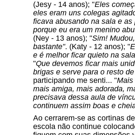
(Jesy - 14 anos); "
Eles começ
eles eram uns colegas agitad
ficava abusando na sala e as
porque eu era um menino abusa
(Ney - 13 anos); "
Sim! Mudou,
bastante"
. (Katy - 12 anos); "
E
e é melhor ficar quieto na sala
"
Que devemos ficar mais unid
brigas e serve para o resto d
participando me senti... "
Mais 
mais amiga, mais adorada, m
precisava dessa aula de víncu
continuem assim boas e cheia
Ao cerrarem-se as cortinas de
escola não continue colocando
fiquem com suas dimensões vi