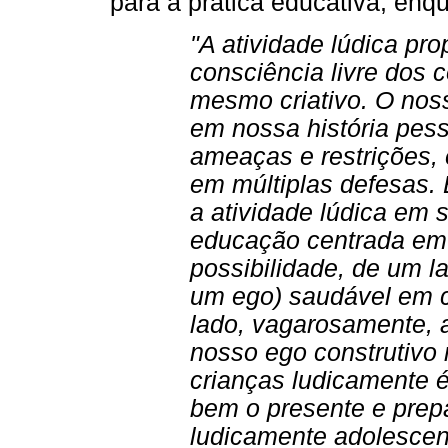
para a prática educativa, enq
"A atividade lúdica pr
consciência livre dos c
mesmo criativo. O noss
em nossa história pess
ameaças e restrições, é
em múltiplas defesas. 
a atividade lúdica em 
educação centrada em 
possibilidade, de um l
um ego) saudável em c
lado, vagarosamente, a
nosso ego construtivo
crianças ludicamente é
bem o presente e prepa
ludicamente adolescent