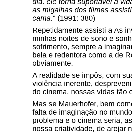
dia, ele torna suportável a v
as migalhas dos filmes assist
cama
." (1991: 380)
Repetidamente assisti a As i
minhas noites de sono e sonho
sofrimento, sempre a imagina
bela e redentora como a de Ré
obviamente.
A realidade se impôs, com sua
violência inerente, despreveni
do cinema, nossas vidas tão c
Mas se Mauerhofer, bem como 
falta de imaginação no mund
problema e o cinema seria, a
nossa criatividade, de areja