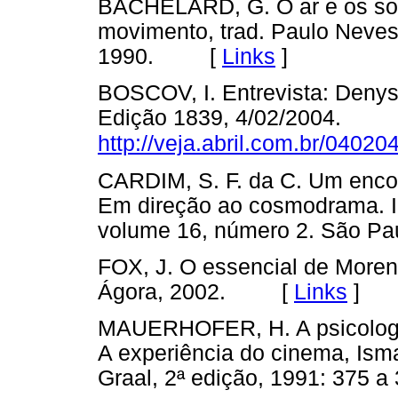
BACHELARD, G. O ar e os son
movimento, trad. Paulo Neves 
1990. [
Links
]
BOSCOV, I. Entrevista: Denys
Edição 1839, 4/02/2004.
http://veja.abril.com.br/040204
CARDIM, S. F. da C. Um encon
Em direção ao cosmodrama. In
volume 16, número 2. São 
FOX, J. O essencial de Moren
Ágora, 2002. [
Links
]
MAUERHOFER, H. A psicologia 
A experiência do cinema, Ismae
Graal, 2ª edição, 1991: 37