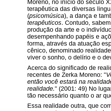
Moreno, no início do século 
terapêutica das diversas ling
(
psicomúsica
), a dança e t
terapêuticos
. Contudo, sabem
produção da arte e o indivíduo
desempenhando papéis e ações
forma, através da atuação es
cênico, denominado realidade
viver o sonho, o delírio e o de
Acerca do significado de real
recentes de Zerka Moreno: "
V
então você estará na realida
realidade.
" (2001: 49) No luga
tão necessário quanto o ar qu
Essa realidade outra, que co