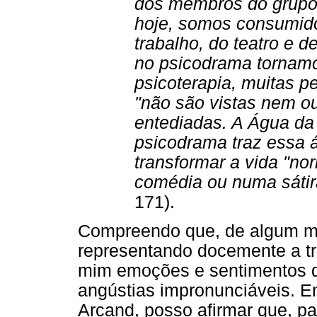
dos membros do grupo.
hoje, somos consumido
trabalho, do teatro e d
no psicodrama tornamo
psicoterapia, muitas 
"não são vistas nem o
entediadas. A Água da
psicodrama traz essa 
transformar a vida "no
comédia ou numa sátir
171).
Compreendo que, de algum mo
representando docemente a t
mim emoções e sentimentos q
angústias impronunciáveis. E
Arcand, posso afirmar que, pa