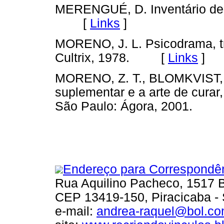
MERENGUÉ, D. Inventário de 
[
Links
]
MORENO, J. L. Psicodrama, tr
Cultrix, 1978. [
Links
]
MORENO, Z. T., BLOMKVIST, L
suplementar e a arte de curar,
São Paulo: Ágora, 2001. 
Endereço para Correspondê
Rua Aquilino Pacheco, 1517 B
CEP 13419-150, Piracicaba -
e-mail:
andrea-raquel@bol.co