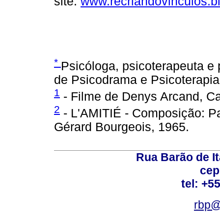
site:
www.recriandovinculos.b
*
Psicóloga, psicoterapeuta e p
de Psicodrama e Psicoterapi
1
- Filme de Denys Arcand, C
2
- L'AMITIÉ - Composição: Pa
Gérard Bourgeois, 1965.
Rua Barão de It
cep
tel: +5
rbp@