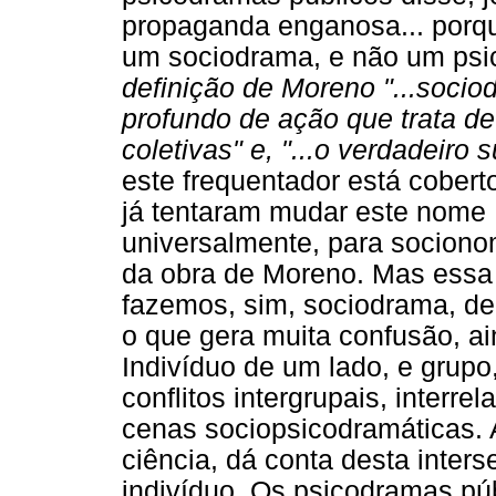
propaganda enganosa... porqu
um sociodrama, e não um psi
definição de Moreno "...soci
profundo de ação que trata de
coletivas" e, "...o verdadeiro
este frequentador está cobert
já tentaram mudar este no
universalmente, para socionom
da obra de Moreno. Mas essa
fazemos, sim, sociodrama, d
o que gera muita confusão, ai
Indivíduo de um lado, e grupo,
conflitos intergrupais, interre
cenas sociopsicodramáticas. 
ciência, dá conta desta inters
indivíduo. Os psicodramas pú