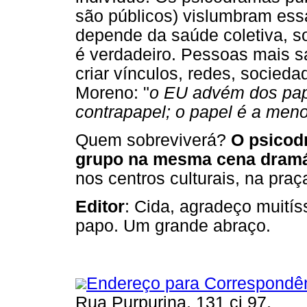
são públicos) vislumbram ess
depende da saúde coletiva, s
é verdadeiro. Pessoas mais s
criar vínculos, redes, socie
Moreno: "
o EU advém dos pap
contrapapel; o papel é a menor
Quem sobreviverá?
O psicodr
grupo na mesma cena dramá
nos centros culturais, na praç
Editor
: Cida, agradeço muitís
papo. Um grande abraço.
Endereço para Correspondê
Rua Purpurina, 131 cj 97,