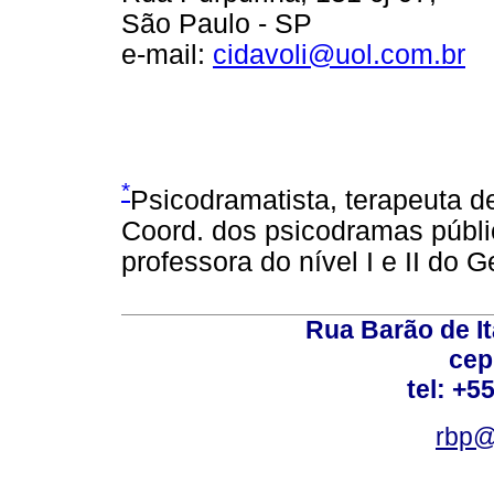
São Paulo - SP
e-mail:
cidavoli@uol.com.br
*
Psicodramatista, terapeuta d
Coord. dos psicodramas públi
professora do nível I e II do G
Rua Barão de It
cep
tel: +5
rbp@