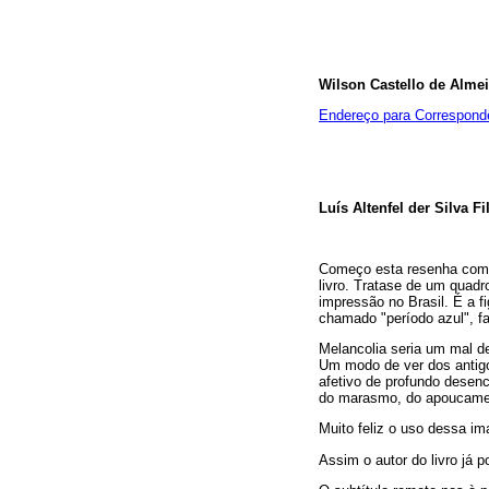
Wilson Castello de Alme
Endereço para Correspond
Luís Altenfel der Silva F
Começo esta resenha coment
livro. Tratase de um quadr
impressão no Brasil. É a f
chamado "período azul", fa
Melancolia seria um mal de
Um modo de ver dos antigos
afetivo de profundo desen
do marasmo, do apoucament
Muito feliz o uso dessa i
Assim o autor do livro já p