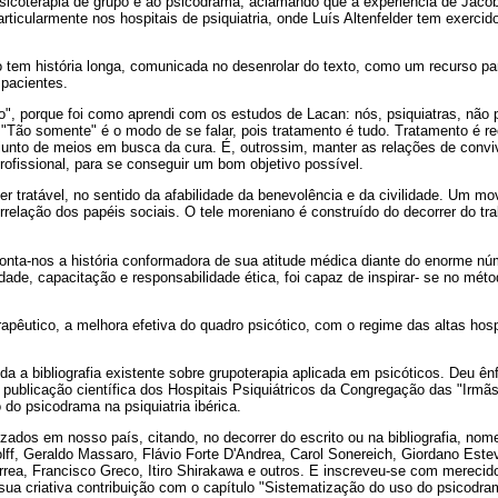
psicoterapia de grupo e ao psicodrama, aclamando que a experiência de Jac
articularmente nos hospitais de psiquiatria, onde Luís Altenfelder tem exercid
co tem história longa, comunicada no desenrolar do texto, como um recurso p
 pacientes.
o", porque foi como aprendi com os estudos de Lacan: nós, psiquiatras, nã
"Tão somente" é o modo de se falar, pois tratamento é tudo. Tratamento é rec
conjunto de meios em busca da cura. É, outrossim, manter as relações de convi
ofissional, para se conseguir um bom objetivo possível.
er tratável, no sentido da afabilidade da benevolência e da civilidade. Um 
errelação dos papéis sociais. O tele moreniano é construído do decorrer do tra
 conta-nos a história conformadora de sua atitude médica diante do enorme n
dade, capacitação e responsabilidade ética, foi capaz de inspirar- se no mét
rapêutico, a melhora efetiva do quadro psicótico, com o regime das altas ho
 a bibliografia existente sobre grupoterapia aplicada em psicóticos. Deu ên
 publicação científica dos Hospitais Psiquiátricos da Congregação das "Irmã
 do psicodrama na psiquiatria ibérica.
lizados em nosso país, citando, no decorrer do escrito ou na bibliografia, n
f, Geraldo Massaro, Flávio Forte D'Andrea, Carol Sonereich, Giordano Estev
rea, Francisco Greco, Itiro Shirakawa e outros. E inscreveu-se com merecid
ua criativa contribuição com o capítulo "Sistematização do uso do psicodra