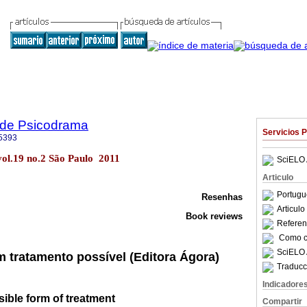
a de Psicodrama
Servicios 
5393
vol.19 no.2 São Paulo 2011
SciELO 
Articulo
Portugu
Resenhas
Articul
Book reviews
Referenc
Como ci
SciELO 
 tratamento possível (Editora Ágora)
Traducc
Indicadore
sible form of treatment
Compartir