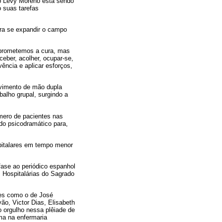
ob Levy Moreno está sendo
o suas tarefas
ara se expandir o campo
o prometemos a cura, mas
eber, acolher, ocupar-se,
vência e aplicar esforços,
movimento de mão dupla
balho grupal, surgindo a
úmero de pacientes nas
odo psicodramático para,
spitalares em tempo menor
fase ao periódico espanhol
s Hospitalárias do Sagrado
omes como o de José
ão, Victor Dias, Elisabeth
o orgulho nessa plêiade de
ma na enfermaria