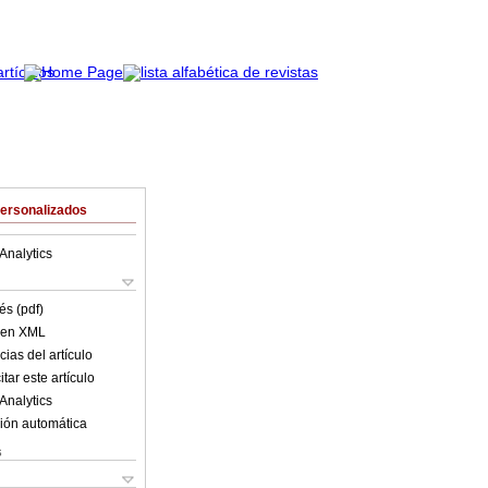
Personalizados
Analytics
és (pdf)
o en XML
ias del artículo
tar este artículo
Analytics
ión automática
s