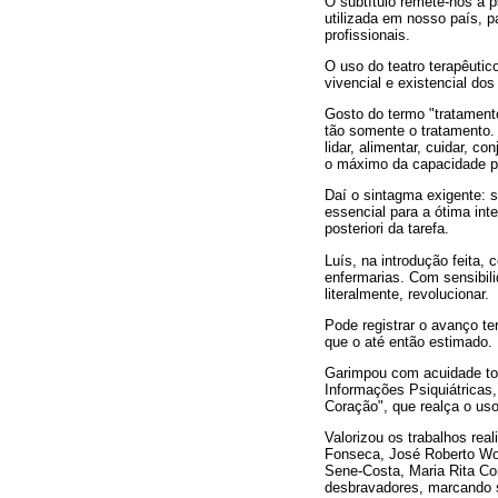
O subtítulo remete-nos à 
utilizada em nosso país, p
profissionais.
O uso do teatro terapêuti
vivencial e existencial dos
Gosto do termo "tratament
tão somente o tratamento. 
lidar, alimentar, cuidar, 
o máximo da capacidade pr
Daí o sintagma exigente: s
essencial para a ótima int
posteriori da tarefa.
Luís, na introdução feita,
enfermarias. Com sensibili
literalmente, revolucionar.
Pode registrar o avanço te
que o até então estimado.
Garimpou com acuidade toda
Informações Psiquiátricas,
Coração", que realça o uso
Valorizou os trabalhos rea
Fonseca, José Roberto Wolf
Sene-Costa, Maria Rita Cor
desbravadores, marcando s