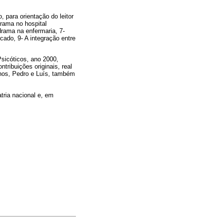
, para orientação do leitor
drama no hospital
drama na enfermaria, 7-
ado, 9- A integração entre
Psicóticos, ano 2000,
tribuições originais, real
hos, Pedro e Luís, também
tria nacional e, em