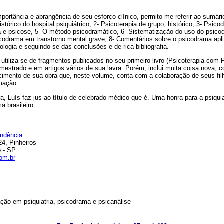
portância e abrangência de seu esforço clínico, permito-me referir ao sumário
tórico do hospital psiquiátrico, 2- Psicoterapia de grupo, histórico, 3- Psico
a e psicose, 5- O método psicodramático, 6- Sistematização do uso do psico
codrama em transtorno mental grave, 8- Comentários sobre o psicodrama aplic
ologia e seguindo-se das conclusões e de rica bibliografia.
o utiliza-se de fragmentos publicados no seu primeiro livro (Psicoterapia com 
mestrado e em artigos vários de sua lavra. Porém, inclui muita coisa nova, con
imento de sua obra que, neste volume, conta com a colaboração de seus fil
rmação.
, Luís faz jus ao título de celebrado médico que é. Uma honra para a psiquia
a brasileiro.
ondência
24, Pinheiros
 - SP
om.br
ção em psiquiatria, psicodrama e psicanálise