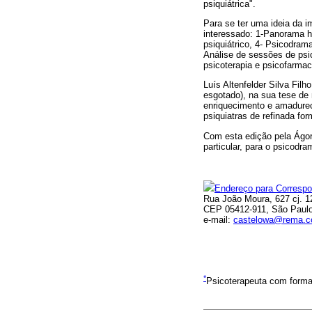
psiquiátrica".
Para se ter uma ideia da im
interessado: 1-Panorama his
psiquiátrico, 4- Psicodram
Análise de sessões de psi
psicoterapia e psicofarmac
Luís Altenfelder Silva Filh
esgotado), na sua tese de 
enriquecimento e amadurec
psiquiatras de refinada fo
Com esta edição pela Ágora
particular, para o psicodram
Endereço para Corresp
Rua João Moura, 627 cj. 1
CEP 05412-911, São Paulo
e-mail:
castelowa@rema.c
*
Psicoterapeuta com forma