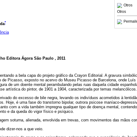
Otros
Otros
Permali
*
ida
ência
ilho Editora Ágora São Paulo , 2011
ando a bela capa do projeto gráfico da Crayon Editorial. A gravura simbólic
o de Picasso, exposto no acervo do Museu Picasso de Barcelona, onde Luís ad
igura de um doente mental perambulando pelas ruas daquela cidade espanhola.
se artística do pintor, de 1901 a 1904, caracterizada por temas melancólicos.
rivado do excesso de bile negra, levando os indivíduos acometidos à lentidão
. Hoje, é uma fase do transtorno bipolar, outrora psicose maníaco-depressiv
canto com a vida também impregna qualquer tipo de doença mental, contendo
o e da queda do vigor físico e psíquico.
magem soturna, alienada, envolvida em trevas, com movimentos das mãos com 
ode dizer-nos a que veio.