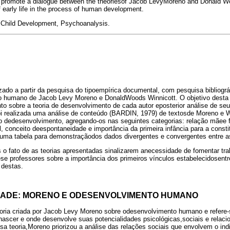
 promote a dialogue between the theoriesof Jacob LevyMoreno and Donald Woo
 early life in the process of human development.
hild Development, Psychoanalysis.
izado a partir da pesquisa do tipoempírica documental, com pesquisa bibliográ
o humano de Jacob Levy Moreno e DonaldWoods Winnicott. O objetivo desta 
 sobre a teoria de desenvolvimento de cada autor eposterior análise de se
foi realizada uma análise de conteúdo (BARDIN, 1979) de textosde Moreno e 
o dedesenvolvimento, agregando-os nas seguintes categorias: relação mãee fi
l, conceito deespontaneidade e importância da primeira infância para a const
 uma tabela para demonstraçãodos dados divergentes e convergentes entre as
o fato de as teorias apresentadas sinalizarem anecessidade de fomentar t
rese professores sobre a importância dos primeiros vínculos estabelecidosentr
 destas.
IDADE: MORENO E ODESENVOLVIMENTO HUMANO
teoria criada por Jacob Levy Moreno sobre odesenvolvimento humano e refere
nascer e onde desenvolve suas potencialidades psicológicas,sociais e relacio
a teoria,Moreno priorizou a análise das relações sociais que envolvem o in