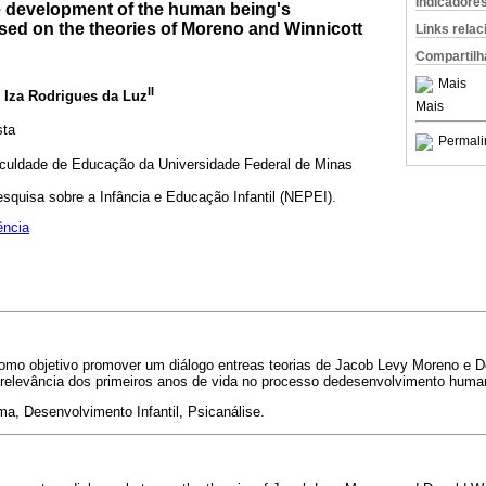
Indicadore
e development of the human being's
sed on the theories of Moreno and Winnicott
Links rela
Compartilh
Mais
II
; Iza Rodrigues da Luz
Mais
sta
Permali
aculdade de Educação da Universidade Federal de Minas
squisa sobre a Infância e Educação Infantil (NEPEI).
ência
como objetivo promover um diálogo entreas teorias de Jacob Levy Moreno e 
relevância dos primeiros anos de vida no processo dedesenvolvimento huma
ma, Desenvolvimento Infantil, Psicanálise.