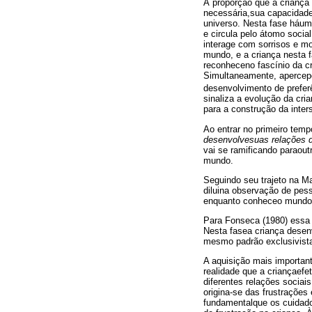
À proporção que a criança
necessária,sua capacidade
universo. Nesta fase háum 
e circula pelo átomo socia
interage com sorrisos e mo
mundo, e a criança nesta 
reconheceno fascínio da cr
Simultaneamente, apercepç
desenvolvimento de prefer
sinaliza a evolução da cri
para a construção da inters
Ao entrar no primeiro tem
desenvolvesuas relações d
vai se ramificando paraou
mundo.
Seguindo seu trajeto na M
diluina observação de pes
enquanto conheceo mundo 
Para Fonseca (1980) essa 
Nesta fasea criança dese
mesmo padrão exclusivist
A aquisição mais importan
realidade que a criançaefe
diferentes relações sociais
origina-se das frustraçõe
fundamentalque os cuidado