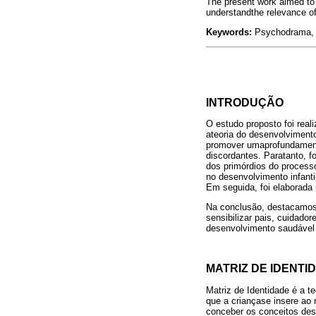
The present work aimed to
understandthe relevance of
Keywords:
Psychodrama, C
INTRODUÇÃO
O estudo proposto foi real
ateoria do desenvolviment
promover umaprofundamento
discordantes. Paratanto, 
dos primórdios do process
no desenvolvimento infanti
Em seguida, foi elaborada
Na conclusão, destacamos 
sensibilizar pais, cuidado
desenvolvimento saudável
MATRIZ DE IDENT
Matriz de Identidade é a 
que a criançase insere ao 
conceber os conceitos dess