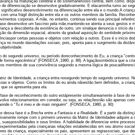
 avança na maturação cerebral e do sistemanervoso central, bem como, dispõ
 de diferenciação se desenvolve gradativamente. E elacaminha rumo ao seg
significativo desenvolvimento na diferenciação entre ela e o mundo.A crian
l com uma frágil distinção entre ela e os outros membros da família. Reconh
vimentos corporais. A mãe, no entanto, continua sendo sua principal referên
fase desenvolve um fascínio pela mãe,mantendo-se atenta a seus gestos e
iança a descoberta da existência do outro, um sinalque denuncia o início da 
ão da dimensão espacial, através da gradual aquisição do sentidode próximo
ênciaspor certas pessoas e objetos com relação a outros. Esse é o início do
ança no mundo dasrelações sociais, pois, aponta para o surgimento da distânc
ubjetividade.
po do segundo universo, ou período doreconhecimento do Eu, a criança "
cent
e forma egocêntrica
" (FONSECA ,1980, p. 88). A ligaçãosimbiótica que a c
tros membros de sua convivência seguindo a mesma lógica de poucadiferencia
atriz de Identidade, a criança entra nosegundo tempo do segundo universo. N
soas e objetos. Como os limites do eu ainda nãoestão bem definidos, a cria
que se apresenta para ela.
fase de reconhecimento do outro estápresente simultaneamente à fase do r
nvolve relacionamentos em corredor, ou seja, as relaçõesnão são apenas c
aonde o "
Tu é meu e de mais ninguém
". (FONSECA, 1980, p. 90)
te dessa fase é a
Brecha entre a Fantasia e a Realidade
. É a partir da distin
tivamente rompe com o primeiro universo da Matriz de Identidadee adquire a
, suaspossibilidades e seus limites. A habilidade de diferenciar entre process
s experimentadas pela criançanas relações estabelecidas em seu átomo social
res da criança, especialmente os pais, apresentem as regrassociais, que 