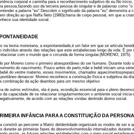
ncia corporal e caminha para o reconhecimento subjetivo do eu.No início, a
 pessoa,fazendo uso da terceira pessoa do singular e de palavras como "o
e entender a palavra "eu".Descobrir o significado da palavra "eu" demonstra 
e em direção ao que Naffa Neto (1980)chama de corpo pessoal, em que a cri
nhece sua identidade social.
SPONTANEIDADE
s na teoria moreniana, a espontaneidade,é um fator em que se articula hered
o indivíduo através das relações que este estabeleceao longo da vida. É po
relacionar com o mundo que o circunda de forma singular.(MORENO, 1975).
o por Moreno como o primeiro atoespontâneo do ser humano. Durante todo o
 momento do nascimento. Pouco antes do parto,mãe e bebê iniciam uma séri
 bebê do ventre materno, esses movimentos, chamados aquecimentosprepara
espontâneo denascer. Moreno reconhece a construção física e subjetiva da 
 a combinação da ação deambos para um mesmo objetivo
va de outros estímulos, ela é pura, econdição essencial para o pleno desenv
o da capacidade de se relacionar singularmentecom o ambiente social inicia
negativamente, de acordo com as relações vividas dentrodo átomo social.
RIMEIRA INFÂNCIA PARA A CONSTITUIÇÃO DA PERSON
constrói ao percorrer a Matriz deIdentidade organizará os modos de ser e agi
os durante as primeiras fases do desenvolvimentosão internalizados durante 
Sendo assim, as futuras relações estabelecidas com o meio social estarãoma