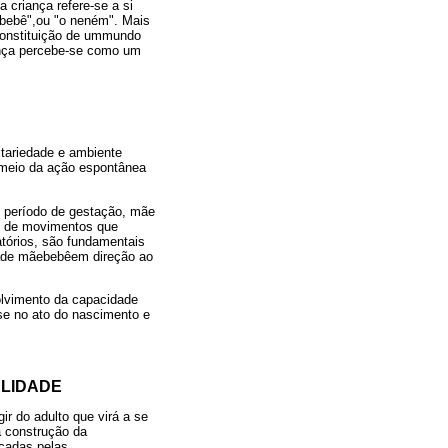
 criança refere-se a si
 bebê",ou "o neném". Mais
a constituição de ummundo
ança percebe-se como um
itariedade e ambiente
r meio da ação espontânea
 período de gestação, mãe
e de movimentos que
tórios, são fundamentais
díade mãebebêem direção ao
olvimento da capacidade
-se no ato do nascimento e
ALIDADE
r do adulto que virá a se
a construção da
rcadas pelas