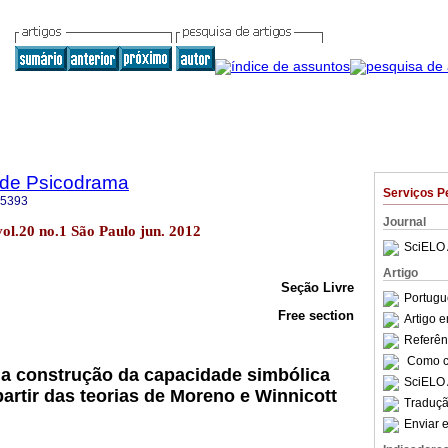
a de Psicodrama
Serviços P
-5393
Journal
ol.20 no.1 São Paulo jun. 2012
SciELO 
Artigo
Seção Livre
Portugu
Free section
Artigo 
Referên
Como ci
a construção da capacidade simbólica
SciELO 
artir das teorias de Moreno e Winnicott
Traduçã
Enviar e