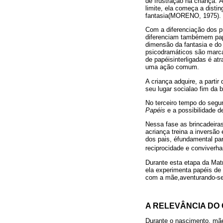
de frustração na criança.
limite, ela começa a disti
fantasia(MORENO, 1975).
Com a diferenciação dos p
diferenciam tambémem papé
dimensão da fantasia e do
psicodramáticos são marca
de papéisinterligadas é a
uma ação comum.
A criança adquire, a parti
seu lugar socialao fim da 
No terceiro tempo do segu
Papéis
e a possibilidade d
Nessa fase as brincadeira
acriança treina a inversã
dos pais, éfundamental par
reciprocidade e conviver
Durante esta etapa da Matr
ela experimenta papéis de
com a mãe,aventurando-se
A RELEVÂNCIA DO
Durante o nascimento, mãe 