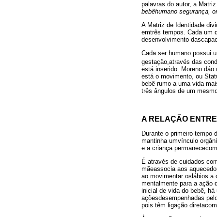
palavras do autor, a Matriz
bebêhumano segurança, or
A Matriz de Identidade div
emtrês tempos.
Cada um d
desenvolvimento dascapaci
Cada ser humano possui um
gestação,através das condiç
está inserido. Moreno dáo
está o movimento, ou Stat
bebê rumo a uma vida mai
três ângulos de um mesm
A RELAÇÃO ENTRE 
Durante o primeiro tempo d
mantinha umvínculo orgâni
e a criança permanececom
É através de cuidados com
mãeassocia aos aquecedore
ao movimentar oslábios a 
mentalmente para a ação d
inicial de vida do bebê, h
açõesdesempenhadas pelos 
pois têm ligação diretaco