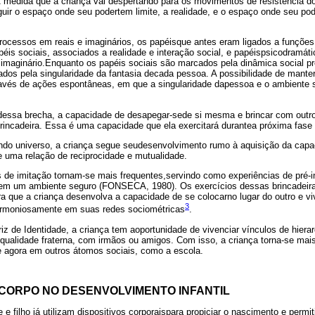
 À medida que a criança vai despertando para os movimentos de resistência 
nguir o espaço onde seu podertem limite, a realidade, e o espaço onde seu pode
rocessos em reais e imaginários, os papéisque antes eram ligados a funções 
is sociais, associados a realidade e interação social, e papéispsicodramát
 imaginário.Enquanto os papéis sociais são marcados pela dinâmica social p
dos pela singularidade da fantasia decada pessoa. A possibilidade de mant
través de ações espontâneas, em que a singularidade dapessoa e o ambiente
r dessa brecha, a capacidade de desapegar-sede si mesma e brincar com outr
brincadeira. Essa é uma capacidade que ela exercitará durantea próxima fase 
ndo universo, a criança segue seudesenvolvimento rumo à aquisição da cap
e uma relação de reciprocidade e mutualidade.
s de imitação tornam-se mais frequentes,servindo como experiências de pré-
o em um ambiente seguro (FONSECA, 1980). Os exercícios dessas brincadeir
a que a criança desenvolva a capacidade de se colocarno lugar do outro e v
3
harmoniosamente em suas redes sociométricas
.
iz de Identidade, a criança tem aoportunidade de vivenciar vínculos de hierarq
 qualidade fraterna, com irmãos ou amigos. Com isso, a criança torna-se mai
 agora em outros átomos sociais, como a escola.
 CORPO NO DESENVOLVIMENTO INFANTIL
e filho já utilizam dispositivos corporaispara propiciar o nascimento e permi