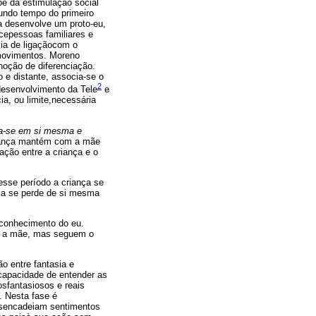
e da estimulação social
undo tempo do primeiro
ça desenvolve um proto-eu,
ecepessoas familiares e
cia de ligaçãocom o
 movimentos. Moreno
noção de diferenciação.
 e distante, associa-se o
2
desenvolvimento da Tele
e
ia, ou limite,necessária
ra-se em si mesma e
riança mantém com a mãe
ção entre a criança e o
esse período a criança se
nça se perde de si mesma
econhecimento do eu.
om a mãe, mas seguem o
ção entre fantasia e
 capacidade de entender as
osfantasiosos e reais
. Nesta fase é
desencadeiam sentimentos