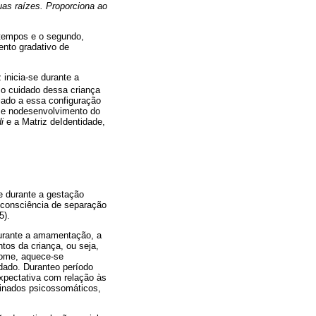
uas raízes. Proporciona ao
 tempos e o segundo,
nto gradativo de
inicia-se durante a
o cuidado dessa criança
iado a essa configuração
-se nodesenvolvimento do
i
e a Matriz deIdentidade,
ue durante a gestação
 consciência de separação
5).
Durante a amamentação, a
os da criança, ou seja,
fome, aquece-se
dado. Duranteo período
expectativa com relação às
minados psicossomáticos,