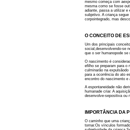
mesmo começa com aexperiê
mesma como se fosse outra
adiante, passa a utilizar 
subjetivo. A criança segu
corpointegrado, mas desco
O CONCEITO DE E
Um dos principais conceito
social,desenvolvendo-se n
que o ser humanopode se 
O nascimento é considerad
efilho se preparam para o
culminarão na expulsãodo
para a ocorrência do ato 
encontro do nascimento e
A espontaneidade não deri
humanade criar. A aquisiçã
desenvolve-sepositiva ou 
IMPORTÂNCIA DA P
O caminho que uma criança 
tornar.Os vínculos formad
subjetividade da criança.