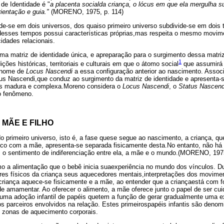
 de Identidade é "
a placenta socialda criança, o lócus em que ela mergulha s
ientação e guia."
(MORENO, 1975, p. 114)
ide-se em dois universos, dos quaiso primeiro universo subdivide-se em dois
esses tempos possui características próprias,mas respeita o mesmo movime
dades relacionais.
a matriz de identidade única, e apreparação para o surgimento dessa matriz 
1
ões históricas, territoriais e culturais em que o átomo social
que assumirá 
 nome de
Locus Nascendi
a essa configuração anterior ao nascimento. Assoc
us Nascendi,que conduz ao surgimento da matriz de identidade e apresenta
s madura e complexa.Moreno considera o
Locus Nascendi
, o
Status Nascend
o fenômeno.
MÃE E FILHO
o primeiro universo, isto é, a fase quese segue ao nascimento, a criança, q
co com a mãe, apresenta-se separada fisicamente desta.No entanto, não há
 o sentimento de indiferenciação entre ela, a mãe e o mundo.(MORENO, 197
o a alimentação que o bebê inicia suaexperiência no mundo dos vínculos. 
s físicos da criança seus aquecedores mentais,interpretações dos moviment
criança aquece-se fisicamente e a mãe, ao entender que a criançaestá com 
e amamentar. Ao oferecer o alimento, a mãe oferece junto o papel de ser cui
á uma adoção infantil de papéis quetem a função de gerar gradualmente uma 
parceiros envolvidos na relação. Estes primeirospapéis infantis são deno
m zonas de aquecimento corporais.