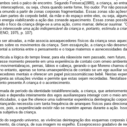
ambos será o palco de encontro. Segundo Fonseca(1980), a criança, ao entrar
nteroceptivos, ou seja, chora quando sente fome, frio oudor. Por não possu
ta omundo a partir de zonas corporais fragmentadas. Essas zonas são açõe
culam partes do corpodo bebê, da mãe e do espaço entre eles, ou seja, algu
 energia viabilizando a ação das zonasde aquecimento. Essas zonas possibil
todo o foco da criança dirige-se a uma ação, como mamar, defecar ouurinar.
"
 interessede uma ação indispensável da criança e, portanto, estimula a cria
ENO, 1975, p. 107).
ser ativadas, a mãe associa aosaquecedores físicos da criança seus aquece
ões sobre os movimentos da criança. Sem essajunção, a criança não desenv
ntal a sintonia entre o pensamento e o toque maternos e asnecessidades da
rticula a lógica do tempo linear, para ela nãoexiste nem passado, nem futur
 esse momento presente em uma experiência de contato com omeio ambiente,
a, movimentabraços, pernas, lábios e cabeça, gerando o que Moreno chamou 
o entanto, apenas se torna umaexperiência de contato se um ego auxiliar 
uecedores mentais e oferecer um papel psicossomáticoao bebê. Nestas exper
rpreta as situações vividas e permite que estas sejam recordadas. Nestafase
nto presente.A criança é o acontecimento.
mada de período da identidade totaldiferenciada, a criança, que anteriorme
is e dependia inteiramente dos egos auxiliarespara interagir com o meio am
ticulados, o que lhe oferece uma rudimentar experiência deintegração corpor
riançanão necessita com tanta frequência de arranques físicos para direcio
tos
, pois, a experiênciade existir não se mantém apenas durante a ação. Iss
 subjetiva da criança.
odo do segundo universo, as vivências deintegração dos esquemas corporais in
ento, da criança, de sua imagem no espelho. Esseprocesso gradativo de re