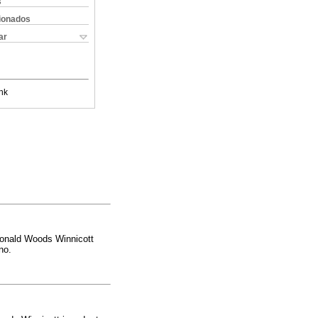
s
cionados
ar
nk
Donald Woods Winnicott
no.