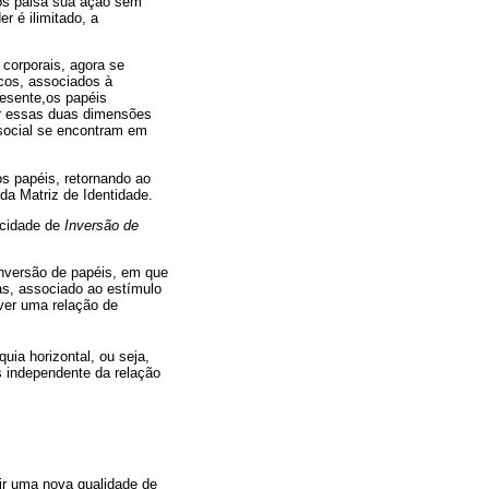
dos paisà sua ação sem
r é ilimitado, a
corporais, agora se
icos, associados à
resente,os papéis
er essas duas dimensões
 social se encontram em
os papéis, retornando ao
da Matriz de Identidade.
acidade de
Inversão de
inversão de papéis, em que
as, associado ao estímulo
iver uma relação de
uia horizontal, ou seja,
s independente da relação
tir uma nova qualidade de