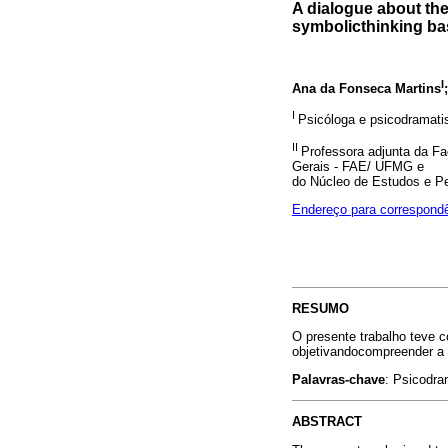
A dialogue about th
symbolicthinking ba
I
Ana da Fonseca Martins
I
Psicóloga e psicodramati
II
Professora adjunta da F
Gerais - FAE/ UFMG e
do Núcleo de Estudos e Pe
Endereço para correspond
RESUMO
O presente trabalho teve 
objetivandocompreender a 
Palavras-chave
: Psicodra
ABSTRACT