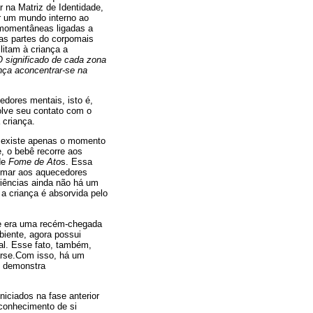
 na Matriz de Identidade,
ir um mundo interno ao
smomentâneas ligadas a
mas partes do corpomais
itam à criança a
O significado de cada zona
nça aconcentrar-se na
dores mentais, isto é,
olve seu contato com o
 criança.
o, existe apenas o momento
 o bebê recorre aos
de
Fome de Ato
s. Essa
somar aos aquecedores
iências ainda não há um
 a criança é absorvida pelo
nte era uma recém-chegada
biente, agora possui
al. Esse fato, também,
narse.Com isso, há um
o demonstra
iciados na fase anterior
conhecimento de si