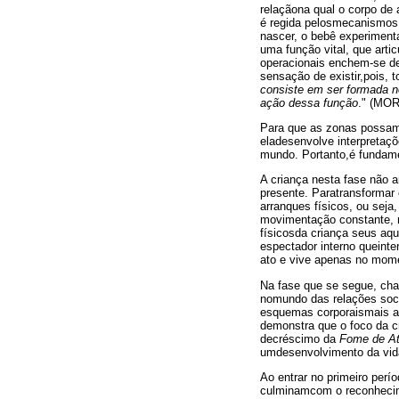
relaçãona qual o corpo de 
é regida pelosmecanismos i
nascer, o bebê experimen
uma função vital, que arti
operacionais enchem-se de
sensação de existir,pois, 
consiste em ser formada no
ação dessa função
." (MOR
Para que as zonas possam 
eladesenvolve interpretaç
mundo. Portanto,é fundame
A criança nesta fase não a
presente. Paratransformar
arranques físicos, ou sej
movimentação constante, n
físicosda criança seus aq
espectador interno queinte
ato e vive apenas no mome
Na fase que se segue, cha
nomundo das relações socia
esquemas corporaismais ar
demonstra que o foco da c
decréscimo da
Fome de A
umdesenvolvimento da vida
Ao entrar no primeiro perí
culminamcom o reconhecim