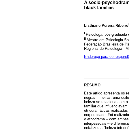
A socio-psychodrama
black families
Listhiane Pereira Ribeiro
I
Psicóloga; pós-graduada 
II
Mestre em Psicologia Soc
Federação Brasileira de P
Regional de Psicologia - 
Endereço para correspond
RESUMO
Este artigo apresenta os 
negras mineiras: uma quilo
beleza se relaciona com a i
familiar que influenciava
etnodramáticas realizadas 
corporeidade. Foi realizad
o etnodrama – com ambas a
interpessoais – e diferenci
enfatizou a "beleza interio