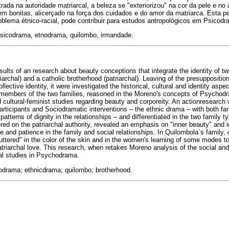
trada na autoridade matriarcal, a beleza se "exteriorizou" na cor da pele e n
m bonitas, alicerçado na força dos cuidados e do amor da matriarca. Esta p
blema étnico-racial, pode contribuir para estudos antropológicos em Psicodr
psicodrama, etnodrama, quilombo, irmandade.
esults of an research about beauty conceptions that integrate the identity of t
archal) and a catholic brotherhood (patriarchal). Leaving of the presuppositio
llective identity, it were investigated the historical, cultural and identity asp
 members of the two families, reasoned in the Moreno's concepts of Psycho
nd cultural-feminist studies regarding beauty and corporeity. An actionresearc
articipants and Sociodramatic interventions – the ethnic drama – with both fam
tterns of dignity in the relationships – and differentiated in the two family t
ered on the patriarchal authority, revealed an emphasis on "inner beauty" and 
 and patience in the family and social relationships. In Quilombola`s family, 
uttered" in the color of the skin and in the women's learning of some modes to f
triarchal love. This research, when retakes Moreno analysis of the social and 
cal studies in Psychodrama.
drama; ethnicdrama; quilombo; brotherhood.