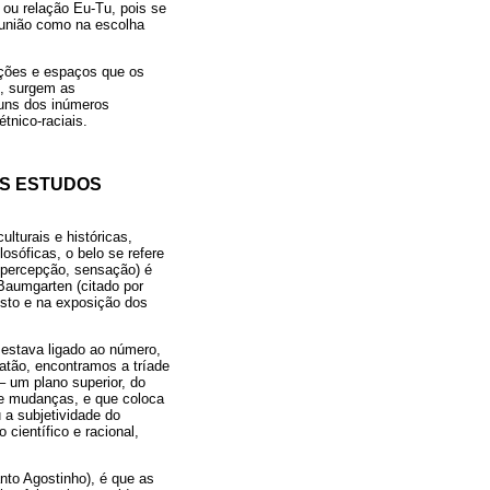
ro ou relação Eu-Tu, pois se
e união como na escolha
ações e espaços que os
s, surgem as
lguns dos inúmeros
tnico-raciais.
OS ESTUDOS
lturais e históricas,
osóficas, o belo se refere
a percepção, sensação) é
Baumgarten (citado por
esto e na exposição dos
 estava ligado ao número,
atão, encontramos a tríade
– um plano superior, do
s e mudanças, e que coloca
 a subjetividade do
científico e racional,
to Agostinho), é que as