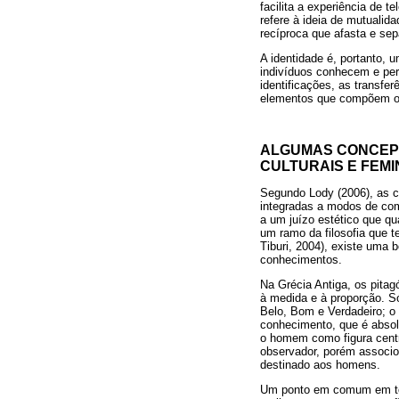
facilita a experiência de te
refere à ideia de mutualid
recíproca que afasta e se
A identidade é, portanto,
indivíduos conhecem e per
identificações, as transfe
elementos que compõem o c
ALGUMAS CONCEPÇ
CULTURAIS E FEMI
Segundo Lody (2006), as co
integradas a modos de comp
a um juízo estético que qu
um ramo da filosofia que t
Tiburi, 2004), existe uma 
conhecimentos.
Na Grécia Antiga, os pita
à medida e à proporção. S
Belo, Bom e Verdadeiro; o 
conhecimento, que é absolu
o homem como figura centra
observador, porém associo
destinado aos homens.
Um ponto em comum em todo