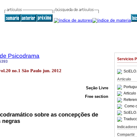
a de Psicodrama
Servicios 
5393
ol.20 no.1 São Paulo jun. 2012
SciELO 
Articulo
Portugu
Seção Livre
Articul
Free section
Referenc
Como ci
SciELO 
icodramático sobre as concepções de
Traducc
s negras
Indicadore
Compartir