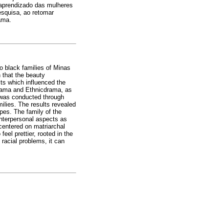
o aprendizado das mulheres
esquisa, ao retomar
ama.
wo black families of Minas
n that the beauty
ects which influenced the
drama and Ethnicdrama, as
h was conducted through
ilies. The results revealed
ypes. The family of the
interpersonal aspects as
centered on matriarchal
eel prettier, rooted in the
racial problems, it can