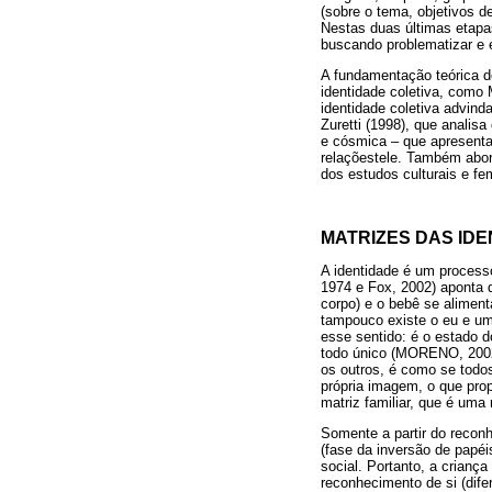
(sobre o tema, objetivos d
Nestas duas últimas etapas
buscando problematizar e e
A fundamentação teórica d
identidade coletiva, como 
identidade coletiva advin
Zuretti (1998), que analis
e cósmica – que apresent
relaçõestele. Também abor
dos estudos culturais e fe
MATRIZES DAS IDE
A identidade é um processo
1974 e Fox, 2002) aponta
corpo) e o bebê se aliment
tampouco existe o eu e um
esse sentido: é o estado 
todo único (MORENO, 2002).
os outros, é como se todo
própria imagem, o que pro
matriz familiar, que é uma
Somente a partir do reconh
(fase da inversão de papéi
social. Portanto, a crianç
reconhecimento de si (dife