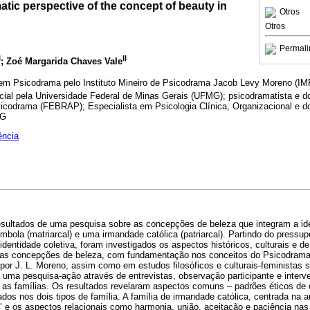
tic perspective of the concept of beauty in
Otros
Otros
Permali
I
II
; Zoé Margarida Chaves Vale
em Psicodrama pelo Instituto Mineiro de Psicodrama Jacob Levy Moreno (IM
ial pela Universidade Federal de Minas Gerais (UFMG); psicodramatista e d
sicodrama (FEBRAP); Especialista em Psicologia Clínica, Organizacional e d
MG
ência
resultados de uma pesquisa sobre as concepções de beleza que integram a id
mbola (matriarcal) e uma irmandade católica (patriarcal). Partindo do press
dentidade coletiva, foram investigados os aspectos históricos, culturais e de
m as concepções de beleza, com fundamentação nos conceitos do Psicodrama
por J. L. Moreno, assim como em estudos filosóficos e culturais-feministas s
a uma pesquisa-ação através de entrevistas, observação participante e inter
s famílias. Os resultados revelaram aspectos comuns – padrões éticos de 
ados nos dois tipos de família. A família de irmandade católica, centrada na au
r" e os aspectos relacionais como harmonia, união, aceitação e paciência nas 