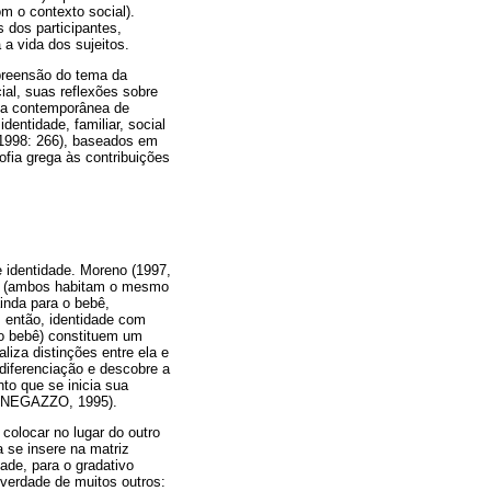
m o contexto social).
 dos participantes,
a vida dos sujeitos.
preensão do tema da
ial, suas reflexões sobre
ica contemporânea de
entidade, familiar, social
(1998: 266), baseados em
fia grega às contribuições
e identidade. Moreno (1997,
us (ambos habitam o mesmo
inda para o bebê,
 então, identidade com
do bebê) constituem um
iza distinções entre ela e
iferenciação e descobre a
o que se inicia sua
(MENEGAZZO, 1995).
colocar no lugar do outro
 se insere na matriz
dade, para o gradativo
 verdade de muitos outros: