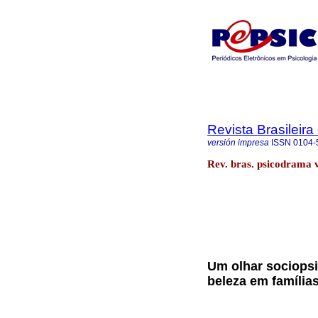
Revista Brasileir
versión impresa
ISSN
0104-
Rev. bras. psicodrama v
Um olhar sociops
beleza em família