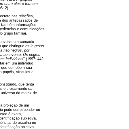
em entre eles e formam
8: 2).
ecreto nas relações,
ia dos antepassados de
em também informações
periências e comunicações
o grupo familiar.
senvolve um conceito
o que distingue os
in-group
os não negros, por
na ao inverso
.
Os negros
as individuais
" (1997: 442-
ltar em um indivíduo
s, que compõem sua
s papéis, vínculos e
onstituído, que tenta
ós o crescimento da
 universo da matriz de
e à projeção de um
ção pode corresponder ou
ssoa é exata,
entificação subjetiva,
ruências de escolha no
entificação objetiva