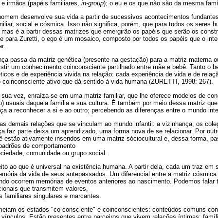
 e irmãos (papéis familiares,
in-group
); o eu e os que não são da mesma famíl
 homem desenvolve sua vida a partir de sucessivos acontecimentos fundantes 
miliar, social e cósmica. Isso não significa, porém, que para todos os seres
; mas é a partir dessas matrizes que emergirão os papéis que serão os const
 e para Zuretti, o ego é um mosaico, composto por todos os papéis que o in
r.
ça passa da matriz genética (presente na gestação) para a matriz materna ou
xistir um conhecimento coinconsciente partilhado entre mãe e bebê. Tanto o 
ticos e de experiência vivida na relação: cada experiência de vida e de relaçã
o coinconsciente ativo que dá sentido à vida humana (ZURETTI, 1998: 267).
r sua vez, enraíza-se em uma matriz familiar, que lhe oferece modelos de con
o) usuais daquela família e sua cultura. É também por meio dessa matriz qu
ça a reconhecer a si e ao outro; percebendo as diferenças entre o mundo inte
as demais relações que se vinculam ao mundo infantil: a vizinhança, os colega
a faz parte deixa um aprendizado, uma forma nova de se relacionar. Por outr
ê estão ativamente inseridos em uma matriz sóciocultural e, dessa forma, p
e padrões de comportamento
ociedade, comunidade ou grupo social.
ito ao que é universal na existência humana. A partir dela, cada um traz em
emória da vida de seus antepassados. Um diferencial entre a matriz cósmica 
uando ocorrem memórias de eventos anteriores ao nascimento. Podemos fala
cionais que transmitem valores,
s familiares singulares e marcantes.
eiam os estados "co-consciente" e coinconscientes: conteúdos comuns con
vínculos. Estão presentes entre parceiros que vivem relações íntimas: famíli