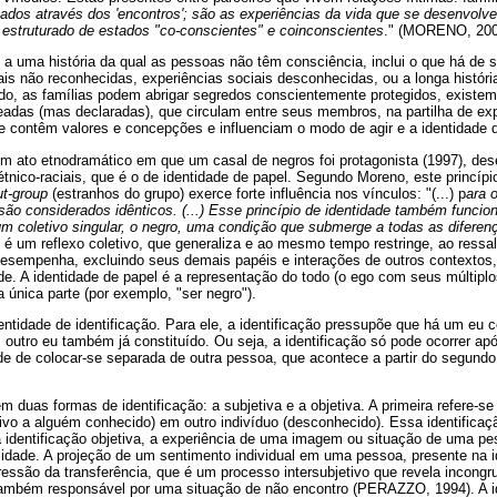
gados através dos 'encontros'; são as experiências da vida que se desenvolv
o estruturado de estados "co-conscientes" e coinconscientes
." (MORENO, 200
 a uma história da qual as pessoas não têm consciência, inclui o que há de s
ais não reconhecidas, experiências sociais desconhecidas, ou a longa histór
ado, as famílias podem abrigar segredos conscientemente protegidos, exist
adas (mas declaradas), que circulam entre seus membros, na partilha de ex
ue contêm valores e concepções e influenciam o modo de agir e a identidade d
m ato etnodramático em que um casal de negros foi protagonista (1997), de
tnico-raciais, que é o de identidade de papel. Segundo Moreno, este princípi
ut-group
(estranhos do grupo) exerce forte influência nos vínculos: "(...) p
ara 
ão considerados idênticos. (...) Esse princípio de identidade também funcio
 coletivo singular, o negro, uma condição que submerge a todas as diferenç
l é um reflexo coletivo, que generaliza e ao mesmo tempo restringe, ao ressa
desempenha, excluindo seus demais papéis e interações de outros contexto
ade. A identidade de papel é a representação do todo (o ego com seus múltiplo
 única parte (por exemplo, "ser negro").
entidade de identificação. Para ele, a identificação pressupõe que há um eu c
 outro eu também já constituído. Ou seja, a identificação só pode ocorrer ap
e de colocar-se separada de outra pessoa, que acontece a partir do segundo
m duas formas de identificação: a subjetiva e a objetiva. A primeira refere-s
ativo a alguém conhecido) em outro indivíduo (desconhecido). Essa identifica
a identificação objetiva, a experiência de uma imagem ou situação de uma pe
dade. A projeção de um sentimento individual em uma pessoa, presente na id
ressão da transferência, que é um processo intersubjetivo que revela incong
 também responsável por uma situação de não encontro (PERAZZO, 1994). A id