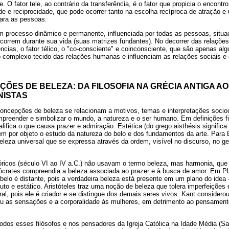
le. O fator tele, ao contrário da transferência, é o fator que propicia o encont
ade e reciprocidade, que pode ocorrer tanto na escolha recíproca de atração 
para as pessoas.
 um processo dinâmico e permanente, influenciada por todas as pessoas, situ
correm durante sua vida (suas matrizes fundantes). No decorrer das relaçõe
rências, o fator télico, o "co-consciente" e coinconsciente, que são apenas a
omplexo tecido das relações humanas e influenciam as relações sociais e é
ÕES DE BELEZA: DA FILOSOFIA NA GRÉCIA ANTIGA A
NISTAS
ncepções de beleza se relacionam a motivos, temas e interpretações sociocu
reender e simbolizar o mundo, a natureza e o ser humano. Em definições fil
alifica o que causa prazer e admiração. Estética (do grego aisthésis signific
em por objeto o estudo da natureza do belo e dos fundamentos da arte. Para 
beleza universal que se expressa através da ordem, visível no discurso, no g
góricos (século VI ao IV a.C.) não usavam o termo beleza, mas harmonia, que
ócrates compreendia a beleza associada ao prazer e à busca de amor. Em Pl
belo é distante, pois a verdadeira beleza está presente em um plano do idea 
to e estático. Aristóteles traz uma noção de beleza que tolera imperfeiçõe
l, pois ele é criador e se distingue dos demais seres vivos. Kant considerou
u as sensações e a corporalidade às mulheres, em detrimento ao pensamento 
s esses filósofos e nos pensadores da Igreja Católica na Idade Média (San