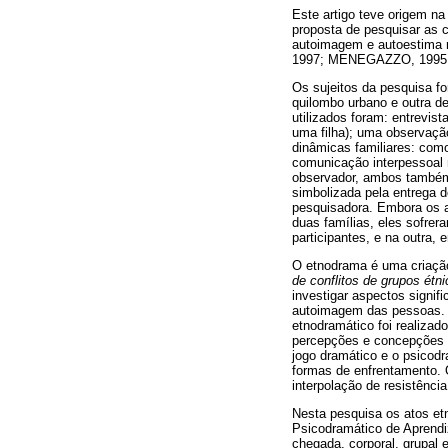
Este artigo teve origem n
proposta de pesquisar as c
autoimagem e autoestima r
1997; MENEGAZZO, 1995;
Os sujeitos da pesquisa f
quilombo urbano e outra d
utilizados foram: entrevis
uma filha); uma observaçã
dinâmicas familiares: com
comunicação interpessoal 
observador, ambos também 
simbolizada pela entrega d
pesquisadora. Embora os at
duas famílias, eles sofre
participantes, e na outra,
O etnodrama é uma criação
de conflitos de grupos étn
investigar aspectos signif
autoimagem das pessoas. N
etnodramático foi realizad
percepções e concepções qu
jogo dramático e o psicod
formas de enfrentamento. O
interpolação de resistênci
Nesta pesquisa os atos et
Psicodramático de Aprendi
chegada, corporal, grupal 