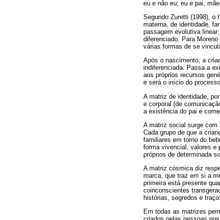
eu e não eu; eu e pai, mãe
Segundo Zuretti (1998), o
materna, de identidade, fa
passagem evolutiva linear
diferenciado. Para Moreno
várias formas de se vincula
Após o nascimento, a crian
indiferenciada. Passa a e
aos próprios recursos gené
e será o início do process
A matriz de identidade, po
e corporal (de comunicaçã
a existência do pai e come
A matriz social surge com 
Cada grupo de que a crianç
familiares em torno do beb
forma vivencial, valores 
próprios de determinada s
A matriz cósmica diz respe
marca, que traz em si a m
primeira está presente q
coinconscientes transgera
histórias, segredos e traço
Em todas as matrizes perm
criados pelas pessoas nos 