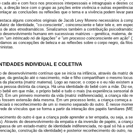
e cada ato e com foco nos processos interpessoais e intragrupais e destes co
, a direção tece com o grupo as junções entre vivência e outras experiências
nlaçar as conclusões ou reflexões que o tema e a vivência podem levar para 
estaca alguns conceitos originais de Jacob Levy Moreno necessários à com
Matriz de Identidade, "co-consciente", coinconsciente e fator tele e, em espec
das de atos etnodramáticos. Sinalizamos também a contribuição psicodramát
a o desenvolvimento humano em sucessivas matrizes – genética, materna, de id
am "
um intrincado nó de ligações" e "um processo coinconsciente em ação
" 
damos as concepções de beleza e as reflexões sobre o corpo negro, da filoso
ministas.
NTIDADES INDIVIDUAL E COLETIVA
 de desenvolvimento contínuo que se inicia na infância, através da matriz d
 que, da gestação até o nascimento, mãe e filho compartilham o mesmo loc
a da placenta (
matriz materna
). Logo ao nascer, o corpo e o eu não existem a
a pessoa distinta da criança. Há uma identidade do bebê com a mãe. Diz-se,
do bebê em que mãe, o próprio bebê e tudo o mais (na experiência sensorial 
 Em um primeiro momento da vida (matriz indiferenciada), a criança não real
s fossem extensão dela mesma. Em um processo lento, a criança começa a d
piciará o reconhecimento de um si mesmo separado do outro. É nesse moment
 rede de vínculos que se forma a partir da interação dos papéis familiares 
ecimento do outro é que a criança pode aprender a ter empatia, ou seja, a se 
s). Através do desenvolvimento da empatia e da inversão de papéis, a criança
a passa de um estado-matriz de identidade indiferenciada, no qual só há a uni
renciação, construção da identidade) e posterior reconhecimento do outro, na