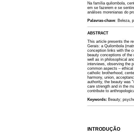
Na família quilombola, cen
em se fazerem e se sentire
análises morenianas do pro
Palavras-chave
: Beleza, 
ABSTRACT
This article presents the r
Gerais: a Quilombola (matri
conception links with the co
beauty conceptions of the
well as in philosophical a
interviews, observing the p
common aspects – ethical pa
catholic brotherhood, cent
harmony, union, acceptance
authority, the beauty was "
care strength and in the ma
contribute to anthropologi
Keywords:
Beauty; psycho
INTRODUÇÃO