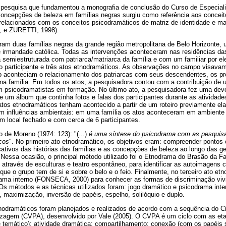
a pesquisa que fundamentou a monografia de conclusão do Curso de Especia
oncepções de beleza em famílias negras surgiu como referência aos conceito
elacionados com os conceitos psicodramáticos de matriz de identidade e ma
 e ZURETTI, 1998).
oram duas famílias negras da grande região metropolitana de Belo Horizonte
e irmandade católica. Todas as intervenções aconteceram nas residências da
ta semiestruturada com patriarca/matriarca da família e com um familiar por el
o participante e três atos etnodramáticos. As observações no campo visava
o aconteciam o relacionamento dos patriarcas com seus descendentes, os pr
na família. Em todos os atos, a pesquisadora contou com a contribuição de 
psicodramatistas em formação. No último ato, a pesquisadora fez uma devo
e um álbum que continha fotos e falas dos participantes durante as atividad
os etnodramáticos tenham acontecido a partir de um roteiro previamente ela
ram influências ambientais: em uma família os atos aconteceram em ambiente
 em local fechado e com cerca de 6 participantes.
 de Moreno (1974: 123): "(...)
é uma síntese do psicodrama com as pesquisa
icos
". No primeiro ato etnodramático, os objetivos eram: compreender pontos 
icativos das histórias das famílias e as concepções de beleza ao longo das ge
essa ocasião, o principal método utilizado foi o Etnodrama do Brasão da Fa
o através de esculturas e teatro espontâneo, para identificar as autoimagens 
e o grupo tem de si e sobre o belo e o feio. Finalmente, no terceiro ato et
rama interno (FONSECA, 2000) para conhecer as formas de discriminação vivi
s métodos e as técnicas utilizados foram: jogo dramático e psicodrama inte
a, maximização, inversão de papéis, espelho, solilóquio e duplo.
nodramáticos foram planejados e realizados de acordo com a sequência do Ci
zagem (CVPA), desenvolvido por Vale (2005). O CVPA é um ciclo com as et
e temático); atividade dramática; compartilhamento; conexão (com os papéis