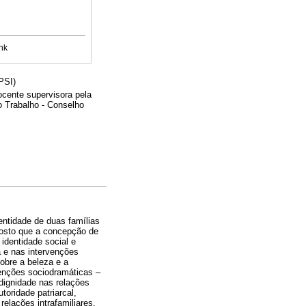
nk
PSI)
ocente supervisora pela
o Trabalho - Conselho
entidade de duas famílias
uposto que a concepção de
 identidade social e
 e nas intervenções
obre a beleza e a
venções sociodramáticas –
dignidade nas relações
toridade patriarcal,
relações intrafamiliares.