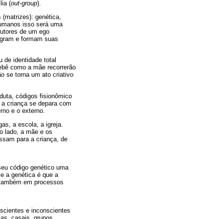
ia (
out-group
).
(matrizes): genética,
 humanos isso será uma
rutores de um ego
tegram e formam suas
 de identidade total
bebê como a mãe recorrerão
o se torna um ato criativo
duta, códigos fisionômico
e a criança se depara com
rno e o externo.
s, a escola, a igreja.
o lado, a mãe e os
assam para a criança, de
 seu código genético uma
e a genética é que a
r também em processos
scientes e inconscientes
as, casais, grupos,