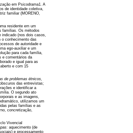
lização em Psicodrama1. A
s de identidade coletiva,
triz familiar (MORENO,
, uma residente em um
s famílias. Os métodos
e indicado (nos dois casos,
m o conhecimento das
ocessos de autoridade e
uma ego-auxiliar e um
lução para cada família,
es e comentários da
borado e igual para as
 aberto e com 15
s de problemas étnicos,
obscuros das entrevistas;
rações e identificar a
mília. O segundo ato
corporais e as imagens,
nodramático, utilizamos um
das pelas famílias e as
rno, concretização,
clo Vivencial
apas: aquecimento (de
 sociais) e processamento