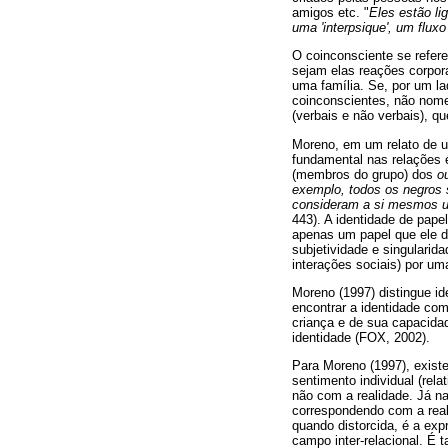
amigos etc. "
Eles estão li
uma 'interpsique', um flux
O coinconsciente se refere
sejam elas reações corpor
uma família. Se, por um l
coinconscientes, não nome
(verbais e não verbais), q
Moreno, em um relato de u
fundamental nas relações é
(membros do grupo) dos
o
exemplo, todos os negros s
consideram a si mesmos um
443). A identidade de pape
apenas um papel que ele 
subjetividade e singularid
interações sociais) por uma
Moreno (1997) distingue id
encontrar a identidade com
criança e de sua capacidad
identidade (FOX, 2002).
Para Moreno (1997), existe
sentimento individual (rel
não com a realidade. Já n
correspondendo com a reali
quando distorcida, é a exp
campo inter-relacional. É