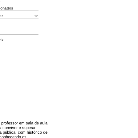
s
cionados
ar
nk
o professor em sala de aula
a conviver e superar
 pública, com histórico de
esconhecendo os