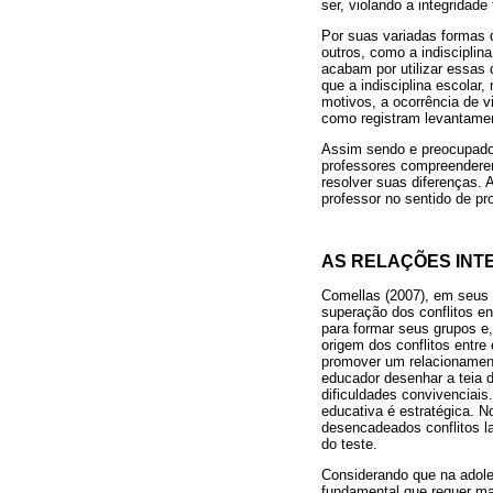
ser, violando a integridad
Por suas variadas formas 
outros, como a indiscipli
acabam por utilizar essas 
que a indisciplina escolar
motivos, a ocorrência de v
como registram levantamen
Assim sendo e preocupados
professores compreenderem
resolver suas diferenças. A
professor no sentido de pr
AS RELAÇÕES INTE
Comellas (2007), em seus 
superação dos conflitos e
para formar seus grupos e,
origem dos conflitos entre
promover um relacionamento
educador desenhar a teia d
dificuldades convivenciais
educativa é estratégica. N
desencadeados conflitos la
do teste.
Considerando que na adole
fundamental que requer mai