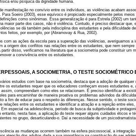
e física e/ou psíquica da dignidade humana.
de manifestação no convívio entre os indivíduos, as violências acabam asso
na. Para Soeiro (2003), esse equívoco é propiciado especialmente pelos meio
definições como sinônimas. Essa generalização é para Estrela (2002) um tant
, na maior parte dos casos, não é violência. Contudo, é preciso destacar que, 
iolências se dá também pela indisciplina dos estudantes e pela dificuldade de
tos feitos, por exemplo, por (Abramovay & Rua, 2002).
 com as ações da escola para a superação das violências, averiguamos a i
 a origem dos conflitos nas relações entre os estudantes, que nem sempre 
 partir disso, verificamos na literatura que a sociometria pode constituir um m
omover a convivência entre os estudantes.
RPESSOAIS, A SOCIOMETRIA, O TESTE SOCIOMÉTRICO 
vários estudos com base na sociometria, destaca que a adoção de qualquer
ntre os estudantes requer que os educadores conheçam esses estudantes e, a
 assim, compreendam como eles se relacionam. É preciso identificar a exist
 eles para encaminhar de maneira proativa os problemas advindos da dificuld
 a fim de educar para o respeito às diferenças. Nesse sentido, o teste soci
e relações entre os estudantes e identificar a atração e a rejeição entre ele
. Em especial na adolescência, período de busca da subjetividade e protago
o entanto, nesta fase, a aplicação do teste requer alguns cuidados éticos e 
tentes no grupo, desarticulando-o. Daí a necessidade de um psicodramatista 
scência as mudanças ocorrem também na esfera psicossocial, a integração 
or atenção dos adultos dada a sua importância na constituição do ser adole