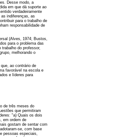
ões. Desse modo, a
dida em que dá suporte ao
 sentido verdadeiramente
 as indiferenças, as
ntribuir para o trabalho de
enham responsabilidade de
ersal (Alves, 1974; Bustos,
tados para o problema das
 trabalho do professor,
 grupo, melhorando o
que, ao contrário de
ma favorável na escola e
dos e líderes para
ngo de três meses do
questões que permitiram
deres: "a) Quais os dois
s, em ordem de
mais gostam de sentar com
 adotaram-se, com base
de pessoas especiais,