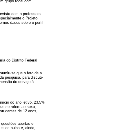
 um grupo focal com
evista com a professora
specialmente o Projeto
vemos dados sobre o perfil
ia do Distrito Federal
esumiu-se que o fato de a
da pesquisa, para discuti-
imensão do serviço à
nício do ano letivo, 23,5%
ue se refere ao sexo,
studantes de 12 anos,
 questões abertas e
 suas aulas e, ainda,