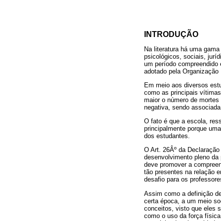
INTRODUÇÃO
Na literatura há uma gama 
psicológicos, sociais, jur
um período compreendido e
adotado pela Organização 
Em meio aos diversos estu
como as principais vítimas
maior o número de mortes 
negativa, sendo associada 
O fato é que a escola, re
principalmente porque uma
dos estudantes.
O Art. 26Âº da Declaração
desenvolvimento pleno da 
deve promover a compreens
tão presentes na relação e
desafio para os professore
Assim como a definição de 
certa época, a um meio soc
conceitos, visto que eles
como o uso da força física