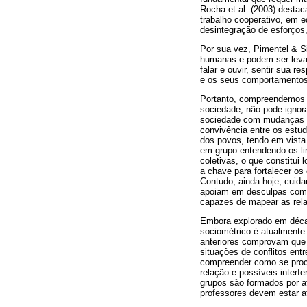
Rocha et al. (2003) desta
trabalho cooperativo, em e
desintegração de esforços
Por sua vez, Pimentel & S
humanas e podem ser levado
falar e ouvir, sentir sua r
e os seus comportamentos 
Portanto, compreendemos q
sociedade, não pode ignor
sociedade com mudanças t
convivência entre os estud
dos povos, tendo em vista
em grupo entendendo os lim
coletivas, o que constitui
a chave para fortalecer o
Contudo, ainda hoje, cuid
apoiam em desculpas como 
capazes de mapear as rela
Embora explorado em décad
sociométrico é atualmente
anteriores comprovam que e
situações de conflitos ent
compreender como se proce
relação e possíveis interf
grupos são formados por a
professores devem estar a