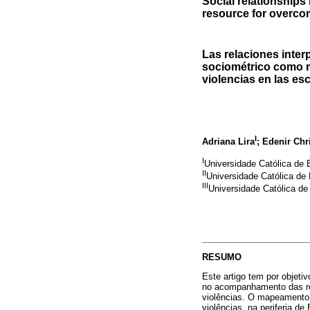
Social relationships
resource for overcom
Las relaciones inter
sociométrico como r
violencias en las es
I
Adriana Lira
; Edenir Chr
I
Universidade Católica de B
II
Universidade Católica de 
III
Universidade Católica de 
RESUMO
Este artigo tem por objeti
no acompanhamento das rela
violências. O mapeamento 
violências, na periferia d