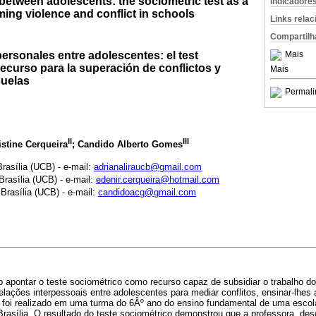
 between adolescents: the sociometric test as a
Indicadore
ing violence and conflict in schools
Links rela
Compartilh
personales entre adolescentes: el test
Mais
ecurso para la superación de conflictos y
Mais
cuelas
Permali
II
III
istine Cerqueira
; Candido Alberto Gomes
rasília (UCB) - e-mail:
adrianaliraucb@gmail.com
Brasília (UCB) - e-mail:
edenir.cerqueira@hotmail.com
Brasília (UCB) - e-mail:
candidoacg@gmail.com
vo apontar o teste sociométrico como recurso capaz de subsidiar o trabalho d
ções interpessoais entre adolescentes para mediar conflitos, ensinar-lhes 
foi realizado em uma turma do 6Âº ano do ensino fundamental de uma escola
e Brasília. O resultado do teste sociométrico demonstrou que a professora, d