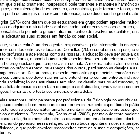
cam que o relacionamento interpessoal pode tornar-se e manter-se harmônico 
quipe, com integração de esforços ou, ao contrário, pode tornar-se tenso, conf
, à perda de energias e à crescente deterioração do desempenho grupal e at
igrist (1976) consideram que os estudantes em grupo podem aprender muito n
s a adquirir a maturidade social desejada: saber conviver com os outros, sa
esponsabilidade perante o grupo e atuar no sentido de resolver os conflitos, 
e adequar as suas atitudes em função do bem social.
ue, se a escola é um dos agentes responsáveis pela integração da criança 
ar os conflitos entre os estudantes. Comellas (2007) corrobora esta posição
ão profundas e aceleradas como as nossas, a educação deve ser aquela cap
antes. Portanto, o papel da instituição escolar deve ser o de reforçar a coe
 a heterogeneidade que compõe a sala de aula. A mesma autora alerta que só
ites do próprio espaço, os espaços dos outros, partilhando os desejos e as 
 longo processo. Dessa forma, a escola, enquanto grupo social secundário de 
s eixos comuns que devem aumentar o entendimento comum entre os indivídu
ar da socialização dos estudantes tem sido um desafio para os educadores, 
a falta de recursos ou a falta de projetos sofisticados, uma vez que desc
ções humanas, e o teste sociométrico é uma delas.
as anteriores, principalmente por profissionais da Psicologia no estudo das
 pouco conhecido em nosso meio por ser um instrumento específico da práti
ste recurso pode constituir uma ferramenta importante para o professor que 
re os estudantes. Por exemplo, Rocha et al. (2003), por meio do teste sociom
ssa a relação de amizade entre as crianças e os pré-adolescentes, identifi
erências do professor nessa relação. Os resultados apontaram que, na perspe
finidade, o que pode envolver preconceitos entre os alunos e competições, a
tentos.