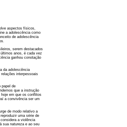
lve aspectos físicos,
efine a adolescência como
onceito de adolescência
os.
ileiros, serem destacados
 últimos anos, é cada vez
scência ganhou conotação
va da adolescência
 relações interpessoais
o papel de
endemos que a instrução
 hoje em que os conflitos
Daí a convivência ser um
urge de modo relativo a
 reproduzir uma série de
considera a violência
 à sua natureza e ao seu