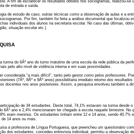
ste. A fim de esclarecer os resultados obtidos nos sociogramas, realizou-se
ela de entrada e saída.
gia de estudo de caso, outras técnicas como a observação de aulas e a entr
sociogramas. Por fim, também foi feita a análise documental que focalizou e
ichas individuais dos alunos na secretaria escolar. No caso das últimas, obti
gião, situação escolar etc.).
SQUISA
a turma do 6Âº ano do turno matutino de uma escola da rede pública da perifer
ais pelo alto nível de violência interna e em suas proximidades.
ser considerada "a mais difícil", tanto pelo gestor como pelos professores. Pr
teriores (7Âº, 8Âº e 9Âº anos) possibilitaria imediato retorno dos resultados 
o dos docentes nos anos posteriores. Assim, a pesquisa envolveu também a d
articipação de 34 estudantes. Deste total, 74,1% estavam na turma desde o i
do 6Âº ano e 2,4% mencionaram ter chegado à escola naquele bimestre. No q
9% eram meninos. Os estudantes tinham entre 12 e 14 anos, sendo 40,7% e
 de 14 anos ou mais.
isa a professora de Língua Portuguesa, que preencheu um questionário com
ção dos estudantes, concedeu entrevista individual, permitiu a observação de