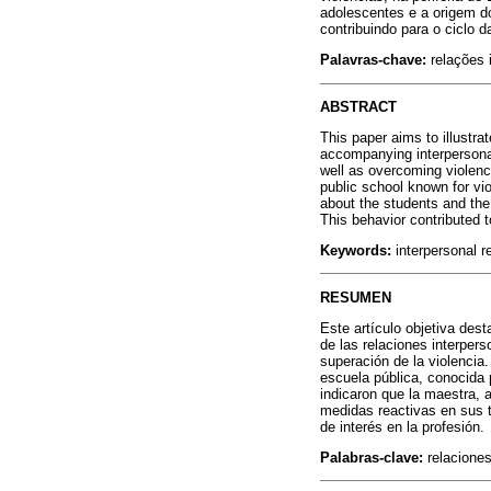
adolescentes e a origem do
contribuindo para o ciclo 
Palavras-chave:
relações i
ABSTRACT
This paper aims to illustra
accompanying interpersonal
well as overcoming violenc
public school known for vio
about the students and the 
This behavior contributed 
Keywords:
interpersonal r
RESUMEN
Este artículo objetiva des
de las relaciones interpers
superación de la violencia
escuela pública, conocida p
indicaron que la maestra, a
medidas reactivas en sus t
de interés en la profesión.
Palabras-clave:
relaciones