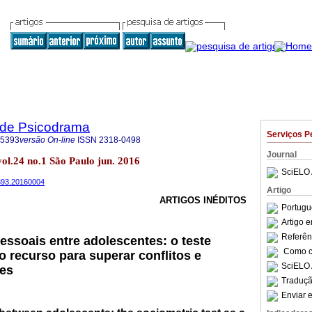
a de Psicodrama
Serviços P
-5393
versão On-line
ISSN
2318-0498
Journal
ol.24 no.1 São Paulo jun. 2016
SciELO 
5393.20160004
Artigo
ARTIGOS INÉDITOS
Portugu
Artigo 
Referên
essoais entre adolescentes: o teste
Como ci
 recurso para superar conflitos e
SciELO 
res
Traduçã
Enviar e