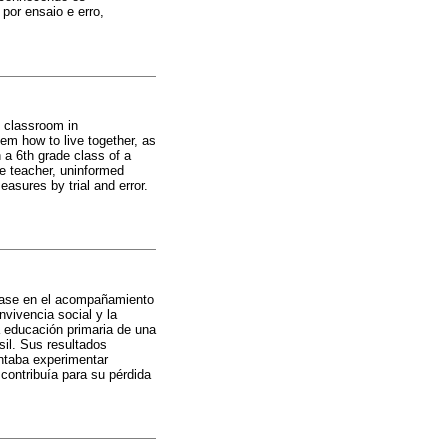
por ensaio e erro,
e classroom in
em how to live together, as
 a 6th grade class of a
he teacher, uninformed
easures by trial and error.
 clase en el acompañamiento
nvivencia social y la
a educación primaria de una
sil. Sus resultados
entaba experimentar
contribuía para su pérdida