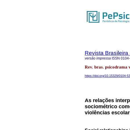
Revista Brasileir
versão impressa
ISSN
0104
Rev. bras. psicodrama v
https://doi.org/10.15329/0104-
As relações interp
sociométrico como
violências escola