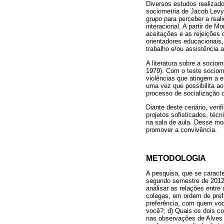
Diversos estudos realizad
sociometria de Jacob Levy
grupo para perceber a real
interacional. A partir de 
aceitações e as rejeições 
orientadores educacionais,
trabalho e/ou assistência
A literatura sobre a socio
1979). Com o teste sociomé
violências que atingem a e
uma vez que possibilita ao
processo de socialização 
Diante deste cenário, ver
projetos sofisticados, téc
na sala de aula. Desse mo
promover a convivência.
METODOLOGIA
A pesquisa, que se caracte
segundo semestre de 2012,
analisar as relações entre 
colegas, em ordem de pref
preferência, com quem voc
você?; d) Quais os dois 
nas observações de Alves (