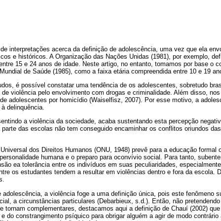
de interpretações acerca da definição de adolescência, uma vez que ela envo
ídicos e históricos. A Organização das Nações Unidas (1981), por exemplo, d
ntre 15 e 24 anos de idade. Neste artigo, no entanto, tomamos por base o c
Mundial de Saúde (1985), como a faixa etária compreendida entre 10 e 19 an
dos, é possível constatar uma tendência de os adolescentes, sobretudo bras
 de violência pelo envolvimento com drogas e criminalidade. Além disso, nos
de adolescentes por homicídio (Waiselfisz, 2007). Por esse motivo, a adole
à delinquência.
ssentindo a violência da sociedade, acaba sustentando esta percepção negati
 parte das escolas não tem conseguido encaminhar os conflitos oriundos das
 Universal dos Direitos Humanos (ONU, 1948) prevê para a educação formal 
personalidade humana e o preparo para oconvívio social. Para tanto, subent
ão ea tolerância entre os indivíduos em suas peculiaridades, especialmente
ntre os estudantes tendem a resultar em violências dentro e fora da escola. 
s.
adolescência, a violência foge a uma definição única, pois este fenômeno s
ial, a circunstâncias particulares (Debarbieux, s.d.). Então, não pretendendo
 se tornam complementares, destacamos aqui a definição de Chauí (2002) que 
 e do constrangimento psíquico para obrigar alguém a agir de modo contrário