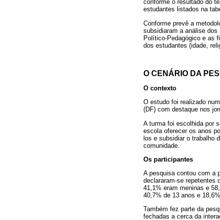
conforme o resultado do te
estudantes listados na tab
Conforme prevê a metodolo
subsidiaram a análise dos 
Político-Pedagógico e as f
dos estudantes (idade, reli
O CENÁRIO DA PE
O contexto
O estudo foi realizado num
(DF) com destaque nos jorn
A turma foi escolhida por 
escola oferecer os anos pos
los e subsidiar o trabalh
comunidade.
Os participantes
A pesquisa contou com a p
declararam-se repetentes 
41,1% eram meninas e 58,
40,7% de 13 anos e 18,6%
Também fez parte da pesqu
fechadas a cerca da intera