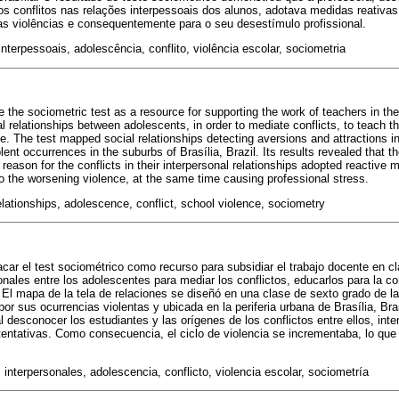
s conflitos nas relações interpessoais dos alunos, adotava medidas reativas 
das violências e consequentemente para o seu desestímulo profissional.
nterpessoais, adolescência, conflito, violência escolar, sociometria
te the sociometric test as a resource for supporting the work of teachers in th
 relationships between adolescents, in order to mediate conflicts, to teach th
e. The test mapped social relationships detecting aversions and attractions in
lent occurrences in the suburbs of Brasília, Brazil. Its results revealed that t
reason for the conflicts in their interpersonal relationships adopted reactive m
to the worsening violence, at the same time causing professional stress.
elationships, adolescence, conflict, school violence, sociometry
tacar el test sociométrico como recurso para subsidiar el trabajo docente en
onales entre los adolescentes para mediar los conflictos, educarlos para la co
. El mapa de la tela de relaciones se diseñó en una clase de sexto grado de l
or sus ocurrencias violentas y ubicada en la periferia urbana de Brasília, Bra
l desconocer los estudiantes y las orígenes de los conflictos entre ellos, int
entativas. Como consecuencia, el ciclo de violencia se incrementaba, lo que 
 interpersonales, adolescencia, conflicto, violencia escolar, sociometría