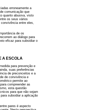
ciadas erroneamente a
s de comunicação que
o quanto abusiva, visto
entre os seus vários
 convivência entre eles,
mportância de os
recorrem ao diálogo para
eio eficaz para subsidiar o
E A ESCOLA
 medida para prevenção e
inda, suas preferências
ência de preconceitos e a
ade de convivência e
ométrico permite ao
s, para compreender as
nismo, esta questão
técnicos para que não sejam
para subsidiar a aplicação
entre pares é aspecto
scente. Nesta perspectiva,