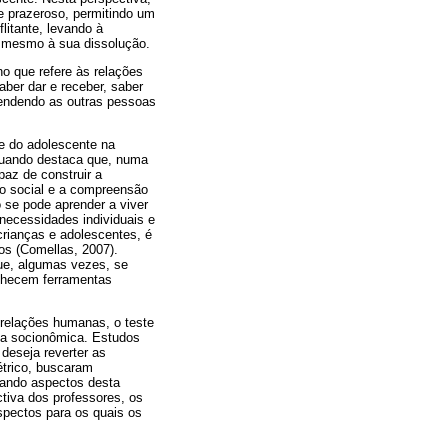
e prazeroso, permitindo um
litante, levando à
é mesmo à sua dissolução.
o que refere às relações
ber dar e receber, saber
entendendo as outras pessoas
e do adolescente na
 quando destaca que, numa
az de construir a
são social e a compreensão
 se pode aprender a viver
necessidades individuais e
crianças e adolescentes, é
os (Comellas, 2007).
que, algumas vezes, se
onhecem ferramentas
 relações humanas, o teste
ca socionômica. Estudos
deseja reverter as
étrico, buscaram
cando aspectos desta
ctiva dos professores, os
spectos para os quais os