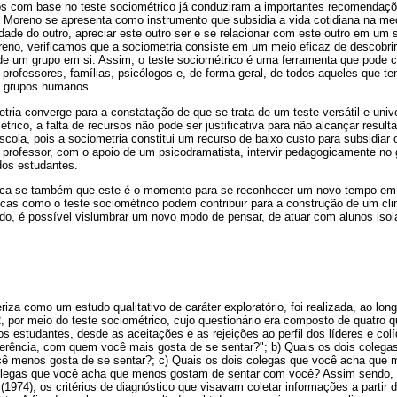
os com base no teste sociométrico já conduziram a importantes recomendaç
 Moreno se apresenta como instrumento que subsidia a vida cotidiana na me
idade do outro, apreciar este outro ser e se relacionar com este outro em um
Moreno, verificamos que a sociometria consiste em um meio eficaz de descobrir
de um grupo em si. Assim, o teste sociométrico é uma ferramenta que pode co
 professores, famílias, psicólogos e, de forma geral, de todos aqueles que t
 a grupos humanos.
metria converge para a constatação de que se trata de um teste versátil e univ
trico, a falta de recursos não pode ser justificativa para não alcançar resul
scola, pois a sociometria constitui um recurso de baixo custo para subsidiar o
 professor, com o apoio de um psicodramatista, intervir pedagogicamente no
dos estudantes.
ifica-se também que este é o momento para se reconhecer um novo tempo em 
nicas como o teste sociométrico podem contribuir para a construção de um cli
do, é possível vislumbrar um novo modo de pensar, de atuar com alunos isola
riza como um estudo qualitativo de caráter exploratório, foi realizada, ao lo
 por meio do teste sociométrico, cujo questionário era composto de quatro 
os estudantes, desde as aceitações e as rejeições ao perfil dos líderes e colí
erência, com quem você mais gosta de se sentar?"; b) Quais os dois colega
ê menos gosta de se sentar?; c) Quais os dois colegas que você acha que 
colegas que você acha que menos gostam de sentar com você? Assim sendo,
1974), os critérios de diagnóstico que visavam coletar informações a partir 