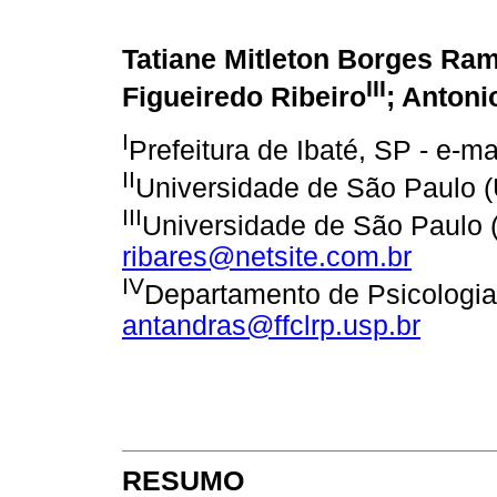
Tatiane Mitleton Borges Ra
III
Figueiredo Ribeiro
; Anton
I
Prefeitura de Ibaté, SP - e-ma
II
Universidade de São Paulo (
III
Universidade de São Paulo (
ribares@netsite.com.br
IV
Departamento de Psicologi
antandras@ffclrp.usp.br
RESUMO