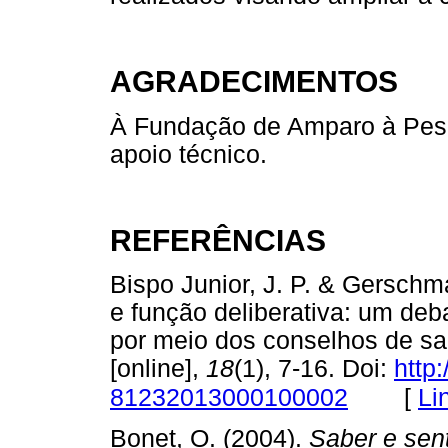
AGRADECIMENTOS
À Fundação de Amparo à Pesq
apoio técnico.
REFERÊNCIAS
Bispo Junior, J. P. & Gerschma
e função deliberativa: um de
por meio dos conselhos de s
[online],
18
(1), 7-16. Doi:
http
[
Li
81232013000100002
Bonet, O. (2004).
Saber e sen