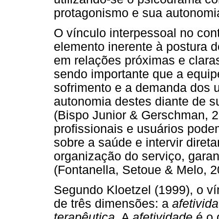
protagonismo e sua autonomia
O vínculo interpessoal no co
elemento inerente à postura do
em relações próximas e claras 
sendo importante que a equip
sofrimento e a demanda dos u
autonomia destes diante de 
(Bispo Junior & Gerschman, 2
profissionais e usuários podem
sobre a saúde e intervir diret
organização do serviço, gara
(Fontanella, Setoue & Melo, 2
Segundo Kloetzel (1999), o ví
de três dimensões: a
afetivid
terapêutica
. A
afetividade
é o 