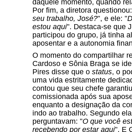
daquele momento, quando rela
Por fim, a diretora questionou:
seu trabalho, José?
", e ele: "
D
estou aqui
". Destaca-se que 
participou do grupo, já tinha a
aposentar e a autonomia finan
O momento do compartilhar re
Cardoso e Sônia Braga se iden
Pires disse que o
status
, o p
uma vida estritamente dedicad
contou que seu chefe garanti
comissionada após sua aposen
enquanto a designação da com
indo ao trabalho. Segundo ela
perguntavam: "
O que você es
recebendo por estar aqui
". E 