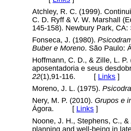
Atchley, R. C. (1999). Continuit
C. D. Ryff & V. W. Marshall (E
145-158). Newbury Park, 
Fonseca, J. (1980).
Psicodram
Buber e Moreno
. São Paulo
Hoffmann, C. D., & Zille, L. P.
aposentadoria e seus desdob
22
(1),91-116. [
Links
]
Moreno, J. L. (1975).
Psicodr
Nery, M. P. (2010).
Grupos e i
Ágora. [
Links
]
Noone, J. H., Stephens, C., & 
planning and well-being in late