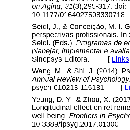
on Aging, 31
(3),295-317. doi:
10.1177/0164027508330718
Seidl, J., & Conceição, M. I. 
perspectivas profissionais. In
Seidl. (Eds.),
Programas de e
planejar, implementar e avalia
Sinopsys Editora. [
Links
Wang, M., & Shi, J. (2014). P
Annual Review of Psychology,
[
L
psych-010213-115131
Yeung, D. Y., & Zhou, X. (2017
Longitudinal effect on retirem
well-being.
Frontiers in Psycho
10.3389/fpsyg.2017.01300