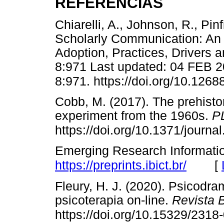
REFERÊNCIAS
Chiarelli, A., Johnson, R., Pin
Scholarly Communication: An E
Adoption, Practices, Drivers a
8:971 Last updated: 04 FEB 2
8:971. https://doi.org/10.126
Cobb, M. (2017). The prehistor
experiment from the 1960s.
P
https://doi.org/10.1371/journa
Emerging Research Informatio
[
https://preprints.ibict.br/
Fleury, H. J. (2020). Psicodr
psicoterapia on-line.
Revista B
https://doi.org/10.15329/231