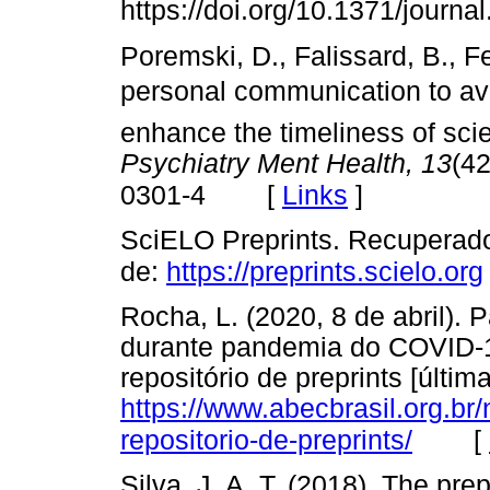
https://doi.org/10.1371/journ
Poremski, D., Falissard, B., Fe
personal communication to ava
enhance the timeliness of sci
Psychiatry Ment Health, 13
(42
[
Links
]
0301-4
SciELO Preprints. Recuperad
de:
https://preprints.scielo.org
Rocha, L. (2020, 8 de abril). P
durante pandemia do COVID-1
repositório de preprints [últi
https://www.abecbrasil.org.br
[
repositorio-de-preprints/
Silva, J. A. T. (2018). The pr