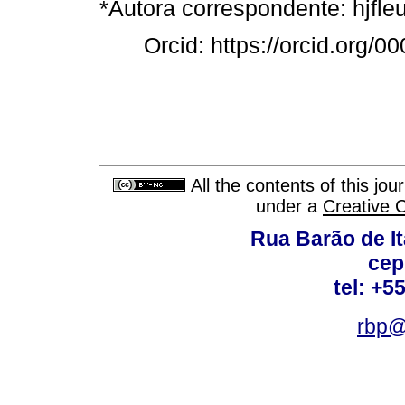
*Autora correspondente: hjfl
Orcid: https://orcid.org/0
All the contents of this jo
under a
Creative 
Rua Barão de It
cep
tel: +5
rbp@