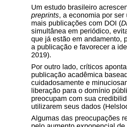
Um estudo brasileiro acrescen
preprints
, a economia por ser 
mais publicações com DOI (
Di
simultânea em periódico, evit
que já estão em andamento, pu
a publicação e favorecer a id
2019).
Por outro lado, críticos apont
publicação acadêmica baseada
cuidadosamente e minuciosa
liberação para o domínio públi
preocupam com sua credibilid
utilizarem seus dados (Helsloo
Algumas das preocupações re
pelo aumento exponencial de a