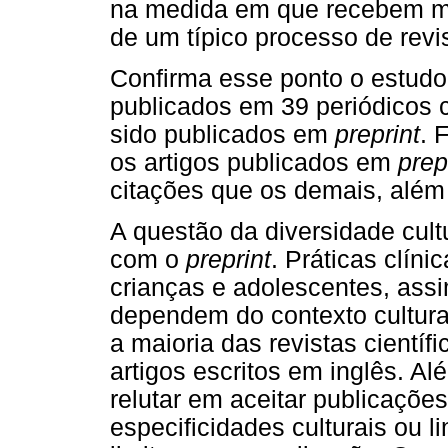
na medida em que recebem ma
de um típico processo de revi
Confirma esse ponto o estudo
publicados em 39 periódicos c
sido publicados em
preprin
t
. 
os artigos publicados em
prep
citações que os demais, além
A questão da diversidade cultu
com o
preprint
. Práticas clíni
crianças e adolescentes, ass
dependem do contexto cultur
a maioria das revistas científ
artigos escritos em inglês. A
relutar em aceitar publicaçõ
especificidades culturais ou 