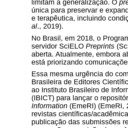
limitam a generalização. O
pre
única para preservar e expandi
e terapêutica, incluindo cond
al
., 2019).
No Brasil, em 2018, o Progra
servidor SciELO
Preprints
(Sc
aberta. Atualmente, embora ab
está priorizando comunicaçõ
Essa mesma urgência do comp
Brasileira de Editores Científ
ao Instituto Brasileiro de In
(IBICT) para lançar o repositó
Information
(EmeRI) (EmeRI, 2
revistas científicas/acadêmic
publicação das submissões r