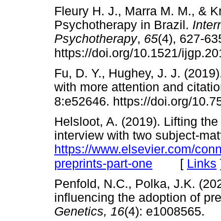
Fleury H. J., Marra M. M., & K
Psychotherapy in Brazil.
Inter
Psychotherapy
,
65
(4), 627-63
https://doi.org/10.1521/ijgp.2
Fu, D. Y., Hughey, J. J. (2019)
with more attention and citatio
8:e52646. https://doi.org/10.
Helsloot, A. (2019). Lifting the
interview with two subject-ma
https://www.elsevier.com/conne
[
Links
preprints-part-one
Penfold, N.C., Polka, J.K. (20
influencing the adoption of pre
Genetics, 16
(4): e1008565.