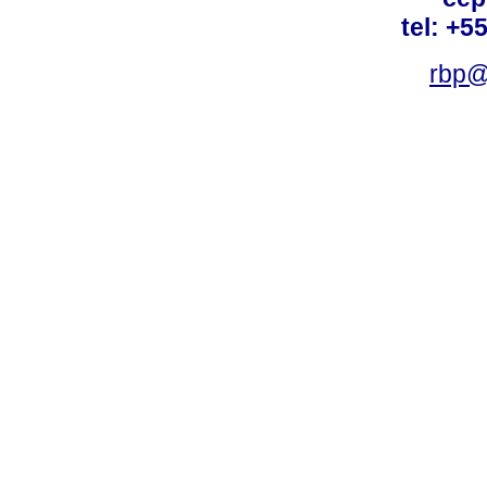
tel: +5
rbp@