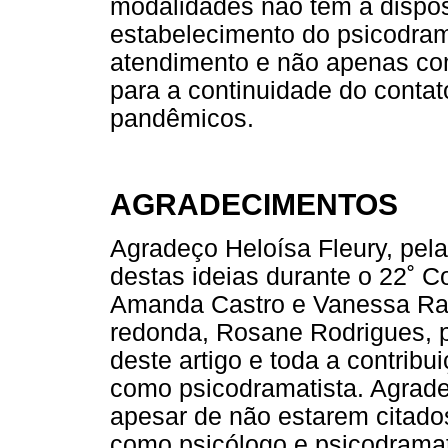
modalidades não têm à dispos
estabelecimento do psicodr
atendimento e não apenas com
para a continuidade do conta
pandêmicos.
AGRADECIMENTOS
Agradeço Heloísa Fleury, pel
destas ideias durante o 22˚ C
Amanda Castro e Vanessa Ram
redonda, Rosane Rodrigues, p
deste artigo e toda a contribu
como psicodramatista. Agrad
apesar de não estarem citados
como psicólogo e psicodramat