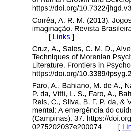
https://doi.org/10.7322/jhgd.
Corrêa, A. R. M. (2013). Jogo
imaginação. Revista Brasileir
[
Links
]
Cruz, A., Sales, C. M. D., Alv
Techniques of Morenian Psyc
Literature. Frontiers in Psycho
https://doi.org/10.3389/fpsyg
Faro, A., Bahiano, M. de A., Na
P. da, Vitti, L. S., Faro, A., B
Reis, C., Silva, B. F. P. da, &
mental: A emergência do cuid
(Campinas), 37. https://doi.o
[
Li
0275202037e200074