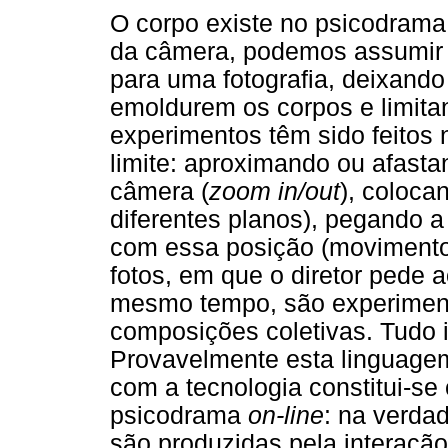
O corpo existe no psicodram
da câmera, podemos assumir
para uma fotografia, deixan
emoldurem os corpos e limita
experimentos têm sido feitos 
limite: aproximando ou afasta
câmera (
zoom in/out
), coloca
diferentes planos), pegando 
com essa posição (moviment
fotos, em que o diretor pede 
mesmo tempo, são experimen
composições coletivas. Tudo 
Provavelmente esta linguagem
com a tecnologia constitui-s
psicodrama
on-line
: na verd
são produzidas pela interação