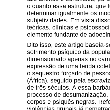
o quanto essa estrutura, que f
determinar igualmente os modo
subjetividades. Em vista diss
teóricas, clínicas e psicoss
elemento fundante de adoeci
Dito isso, este artigo baseia
sofrimento psíquico da popul
dimensionado apenas no campo
expressão de uma ferida colet
o sequestro forçado de pesso
(África), seguido pela escravi
de três séculos. A essa barbá
processo de desumanização, a
corpos e psiquês negras. Ref
violências grupais já perpetrad