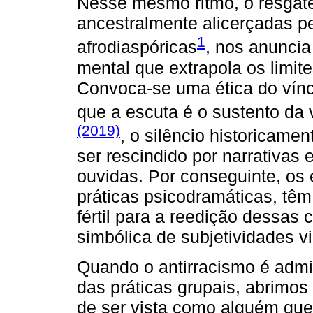
Nesse mesmo ritmo, o resgate 
ancestralmente alicerçadas p
1
afrodiaspóricas
, nos anunci
mental que extrapola os limit
Convoca-se uma ética do vínc
que a escuta é o sustento d
(2019)
, o silêncio historicam
ser rescindido por narrativas 
ouvidas. Por conseguinte, os
práticas psicodramáticas, têm
fértil para a reedição dessas 
simbólica de subjetividades v
Quando o antirracismo é admit
das práticas grupais, abrimo
de ser vista como alguém que