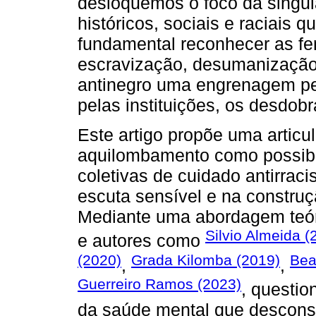
desloquemos o foco da singul
históricos, sociais e raciais 
fundamental reconhecer as fer
escravização, desumanização 
antinegro uma engrenagem per
pelas instituições, os desdob
Este artigo propõe uma articu
aquilombamento como possibili
coletivas de cuidado antirrac
escuta sensível e na construç
Mediante uma abordagem teór
Silvio Almeida (
e autores como
(2020)
Grada Kilomba (2019)
Bea
,
,
Guerreiro Ramos (2023)
, questi
da saúde mental que desconsi