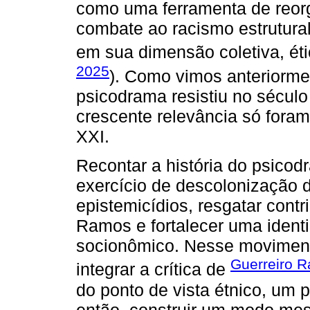
como uma ferramenta de reorg
combate ao racismo estrutural
em sua dimensão coletiva, étic
2025
). Como vimos anteriorme
psicodrama resistiu no século
crescente relevância só fora
XXI.
Recontar a história do psicodr
exercício de descolonização d
epistemicídios, resgatar cont
Ramos e fortalecer uma identi
socionômico. Nesse moviment
Guerreiro R
integrar a crítica de
do ponto de vista étnico, um
então, construir um modo mes