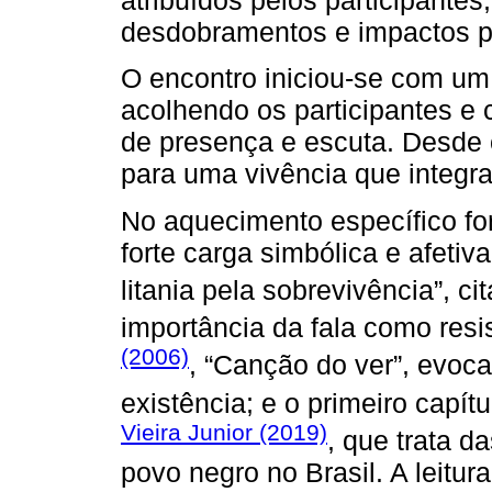
atribuídos pelos participante
desdobramentos e impactos ps
O encontro iniciou-se com um
acolhendo os participantes 
de presença e escuta. Desde o
para uma vivência que integrar
No aquecimento específico for
forte carga simbólica e afeti
litania pela sobrevivência”, c
importância da fala como res
(2006)
, “Canção do ver”, evoca
existência; e o primeiro capí
Vieira Junior (2019)
, que trata d
povo negro no Brasil. A leitur