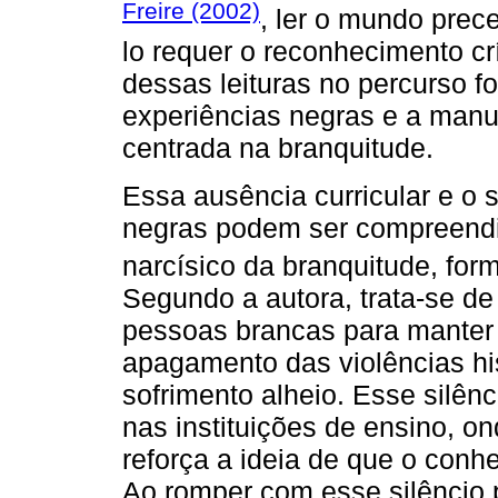
Freire (2002)
, ler o mundo prece
lo requer o reconhecimento crí
dessas leituras no percurso f
experiências negras e a manu
centrada na branquitude.
Essa ausência curricular e o 
negras podem ser compreendid
narcísico da branquitude, for
Segundo a autora, trata-se de
pessoas brancas para manter o
apagamento das violências his
sofrimento alheio. Esse silê
nas instituições de ensino, o
reforça a ideia de que o conh
Ao romper com esse silêncio p