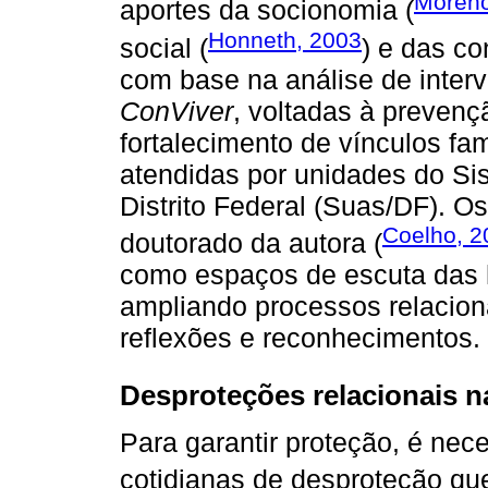
Moreno
aportes da socionomia (
Honneth, 2003
social (
) e das co
com base na análise de inter
ConViver
, voltadas à prevenç
fortalecimento de vínculos fam
atendidas por unidades do Si
Distrito Federal (Suas/DF). O
Coelho, 2
doutorado da autora (
como espaços de escuta das hi
ampliando processos relacion
reflexões e reconhecimentos.
Desproteções relacionais na
Para garantir proteção, é nec
cotidianas de desproteção qu