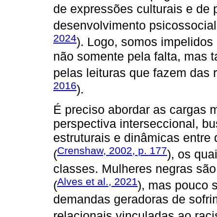
de expressões culturais e de p
desenvolvimento psicossocial 
2024
). Logo, somos impelidos 
não somente pela falta, mas 
pelas leituras que fazem das 
2016
).
É preciso abordar as cargas 
perspectiva interseccional, 
estruturais e dinâmicas entre
Crenshaw, 2002, p. 177
(
), os qua
classes. Mulheres negras são
Alves et al., 2021
(
), mas pouco s
demandas geradoras de sofrim
relacionais vinculadas ao raci