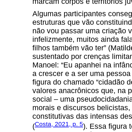
marcam corpos e territórios ju
Algumas participantes conseg
estruturas que vão constituin
não vou passar uma criação v
infelizmente, muitos ainda fa
filhos também vão ter” (Matil
sustentado por crenças limita
Manoel: “Eu apanhei na infân
a crescer e a ser uma pessoa m
figura do chamado “cidadão d
valores anacrônicos que, na 
social – uma pseudocidadania 
morais e discursos belicistas,
constitutivas das intensas de
Costa, 2021, p. 5
(
). Essa figura