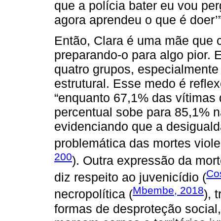
que a polícia bater eu vou pe
agora aprendeu o que é doer’”
Então, Clara é uma mãe que c
preparando-o para algo pior.
quatro grupos, especialmente
estrutural. Esse medo é refle
“enquanto 67,1% das vítimas 
percentual sobe para 85,1% na
evidenciando que a desigualda
problemática das mortes viole
200
). Outra expressão da morte
Co
diz respeito ao juvenicídio (
Mbembe, 2018
necropolítica (
),
formas de desproteção social,