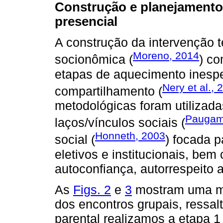
Construção e planejamento 
presencial
A construção da intervenção t
Moreno, 2014
socionômica (
) c
etapas de aquecimento inespec
Nery et al., 
compartilhamento (
metodológicas foram utilizada
Paugam
laços/vínculos sociais (
Honneth, 2003
social (
) focada p
eletivos e institucionais, be
autoconfiança, autorrespeito 
As
Figs. 2
e
3
mostram uma mat
dos encontros grupais, ressal
parental realizamos a etapa 1