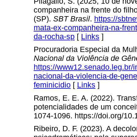
Pilagallo, S. (2025, 10 de n
companheira na frente do fil
(SP).
SBT Brasil
.
https://sbtn
mata-ex-companheira-na-frent
da-rocha-sp
[
Links
]
Procuradoria Especial da Mul
Nacional da Violência de Gên
https://www12.senado.leg.br/i
nacional-da-violencia-de-gene
feminicidio
[
Links
]
Ramos, E. E. A. (2022). Trans
potencialidades de um concei
1074-1096. https://doi.org/1
Ribeiro, D. F. (2023). A decol