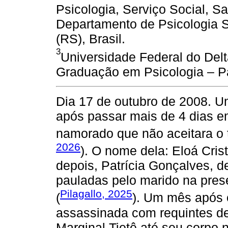
Psicologia, Serviço Social,
Departamento de Psicologia So
(RS), Brasil.
3
Universidade Federal do Del
Graduação em Psicologia – Par
Dia 17 de outubro de 2008. 
após passar mais de 4 dias e
namorado que não aceitara o 
2026
). O nome dela: Eloá Cris
depois, Patrícia Gonçalves, d
pauladas pelo marido na prese
Pilagallo, 2025
(
). Um mês após e
assassinada com requintes de 
Marginal Tietê até seu corpo 