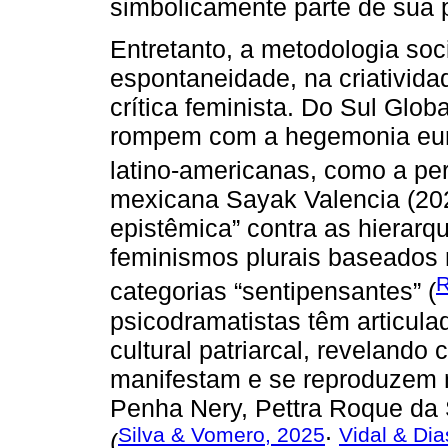
simbolicamente parte de sua 
Entretanto, a metodologia so
espontaneidade, na criatividad
crítica feminista. Do Sul Glo
rompem com a hegemonia euro
latino-americanas, como a pe
mexicana Sayak Valencia (20
epistêmica” contra as hierarq
feminismos plurais baseados
R
categorias “sentipensantes” (
psicodramatistas têm articula
cultural patriarcal, revelando
manifestam e se reproduzem 
Penha Nery, Pettra Roque da 
Silva & Vomero, 2025
Vidal & Dia
(
;