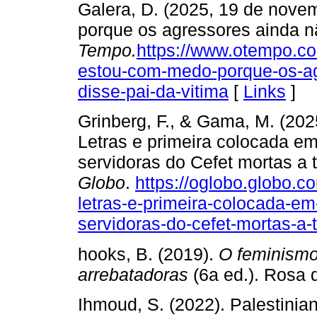
Galera, D. (2025, 19 de nove
porque os agressores ainda n
Tempo.
https://www.otempo.co
estou-com-medo-porque-os-ag
disse-pai-da-vitima
[
Links
]
Grinberg, F., & Gama, M. (20
Letras e primeira colocada e
servidoras do Cefet mortas a 
Globo
.
https://oglobo.globo.c
letras-e-primeira-colocada-e
servidoras-do-cefet-mortas-a-
hooks, B. (2019).
O feminismo
arrebatadoras
(6a ed.). Rosa 
Ihmoud, S. (2022). Palestinia