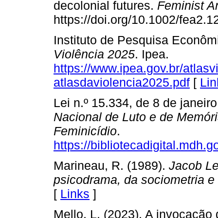
decolonial futures.
Feminist A
https://doi.org/10.1002/fea2.1
Instituto de Pesquisa Econôm
Violência 2025
. Ipea.
https://www.ipea.gov.br/atlasv
atlasdaviolencia2025.pdf
[
Lin
Lei n.º 15.334, de 8 de janeir
Nacional de Luto e de Memóri
Feminicídio
.
https://bibliotecadigital.mdh.
Marineau, R. (1989).
Jacob Le
psicodrama, da sociometria e 
[
Links
]
Mello, L. (2023). A invocaçã