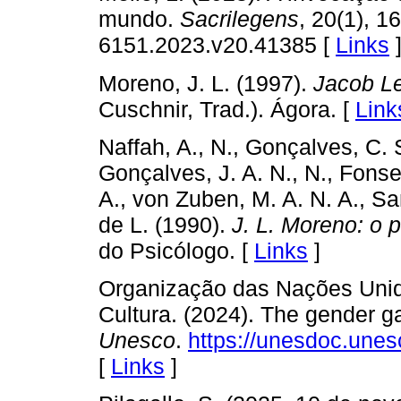
mundo.
Sacrilegens
, 20(1), 1
6151.2023.v20.41385 [
Links
Moreno, J. L. (1997).
Jacob Le
Cuschnir, Trad.). Ágora. [
Link
Naffah, A., N., Gonçalves, C. 
Gonçalves, J. A. N., N., Fonse
A., von Zuben, M. A. N. A., San
de L. (1990).
J. L. Moreno: o 
do Psicólogo. [
Links
]
Organização das Nações Unid
Cultura. (2024). The gender ga
Unesco
.
https://unesdoc.une
[
Links
]