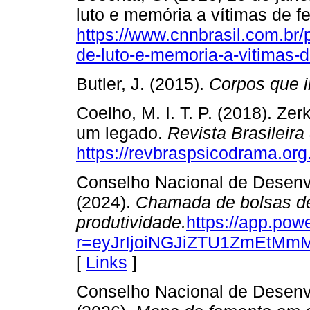
luto e memória a vítimas de f
https://www.cnnbrasil.com.br/po
de-luto-e-memoria-a-vitimas-d
Butler, J. (2015).
Corpos que 
Coelho, M. I. T. P. (2018). Ze
um legado.
Revista Brasileir
https://revbraspsicodrama.org.
Conselho Nacional de Desenvo
(2024).
Chamada de bolsas d
produtividade.
https://app.pow
r=eyJrIjoiNGJiZTU1ZmEtM
[
Links
]
Conselho Nacional de Desenvo