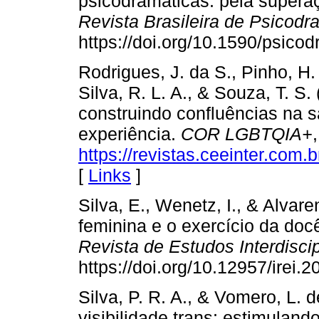
psicodramáticas: pela superaç
Revista Brasileira de Psicod
https://doi.org/10.1590/psico
Rodrigues, J. da S., Pinho, H. 
Silva, R. L. A., & Souza, T. S.
construindo confluências na s
experiência.
COR LGBTQIA+
https://revistas.ceeinter.com
[
Links
]
Silva, E., Wenetz, I., & Alvar
feminina e o exercício da doc
Revista de Estudos Interdiscip
https://doi.org/10.12957/irei.
Silva, P. R. A., & Vomero, L. 
visibilidade trans: estimuland