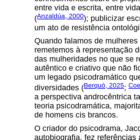
entre vida e escrita, entre v
Anzaldúa, 2000
(
); publicizar es
um ato de resistência ontológ
Quando falamos de mulheres 
remetemos à representação 
das mulheridades no que se r
autêntico e criativo que não f
um legado psicodramático qu
Berquó, 2025
Coe
diversidades (
;
a perspectiva androcêntrica 
teoria psicodramática, majori
de homens cis brancos.
O criador do psicodrama, Ja
autobiografia, fez referência