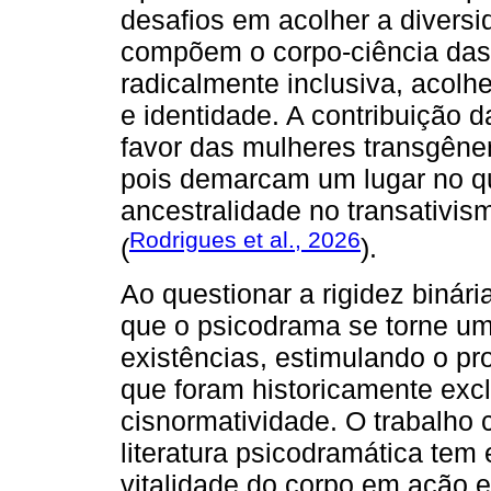
desafios em acolher a diversi
compõem o corpo-ciência das 
radicalmente inclusiva, acolh
e identidade. A contribuição 
favor das mulheres transgêner
pois demarcam um lugar no qu
ancestralidade no transativis
Rodrigues et al., 2026
(
).
Ao questionar a rigidez binári
que o psicodrama se torne um 
existências, estimulando o pr
que foram historicamente excl
cisnormatividade. O trabalho
literatura psicodramática tem
vitalidade do corpo em ação e