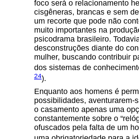
foco será o relacionamento h
cisgêneras, brancas e sem de
um recorte que pode não con
muito importantes na produçã
psicodrama brasileiro. Todavi
desconstruções diante do con
mulher, buscando contribuir 
dos sistemas de conhecimento
24
).
Enquanto aos homens é permi
possibilidades, aventurarem-s
o casamento apenas uma opç
constantemente sobre o “relógi
ofuscados pela falta de um 
uma obrigatoriedade para a id