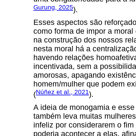
Gurung, 2025
).
Esses aspectos são reforça
como forma de impor a moral 
na construção dos nossos re
nesta moral há a centralizaç
havendo relações homoafetiva
incentivada, sem a possibilida
amorosas, apagando existênci
homem/mulher que podem exis
Núñez et al., 2021
(
).
A ideia de monogamia e esse 
também leva muitas mulhere
infeliz por considerarem o fim
poderia acontecer a elas, afina