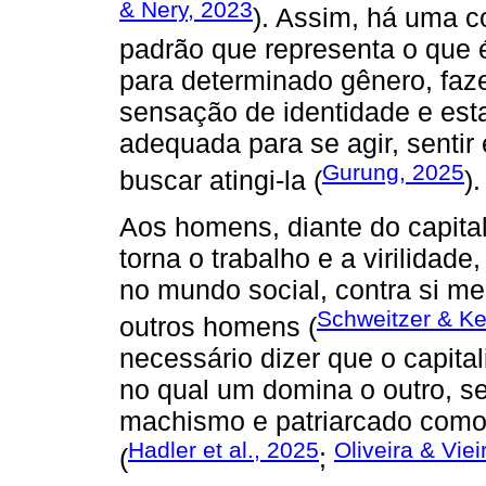
& Nery, 2023
). Assim, há uma 
padrão que representa o que 
para determinado gênero, fa
sensação de identidade e esta
adequada para se agir, senti
Gurung, 2025
buscar atingi-la (
).
Aos homens, diante do capita
torna o trabalho e a virilida
no mundo social, contra si m
Schweitzer & K
outros homens (
necessário dizer que o capita
no qual um domina o outro, s
machismo e patriarcado como
Hadler et al., 2025
Oliveira & Viei
(
;