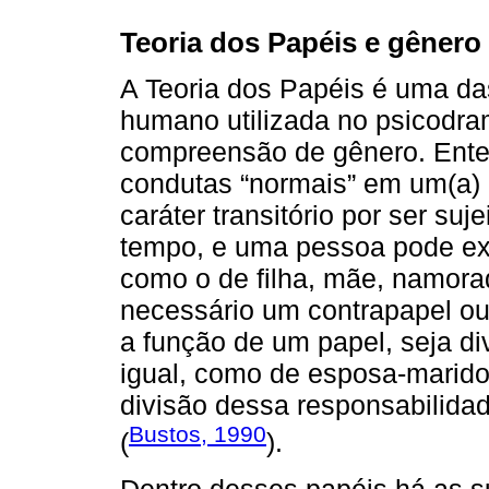
Teoria dos Papéis e gênero
A Teoria dos Papéis é uma d
humano utilizada no psicodra
compreensão de gênero. Ent
condutas “normais” em um(a) 
caráter transitório por ser su
tempo, e uma pessoa pode exe
como o de filha, mãe, namorad
necessário um contrapapel o
a função de um papel, seja di
igual, como de esposa-marido
divisão dessa responsabilidad
Bustos, 1990
(
).
Dentro desses papéis há as s