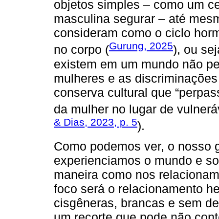
objetos simples – como um ce
masculina segurar – até me
consideram como o ciclo horm
Gurung, 2025
no corpo (
), ou se
existem em um mundo não pen
mulheres e as discriminações
conserva cultural que “perpas
da mulher no lugar de vulne
& Dias, 2023, p. 5
).
Como podemos ver, o nosso 
experienciamos o mundo e som
maneira como nos relacionam
foco será o relacionamento h
cisgêneras, brancas e sem de
um recorte que pode não con