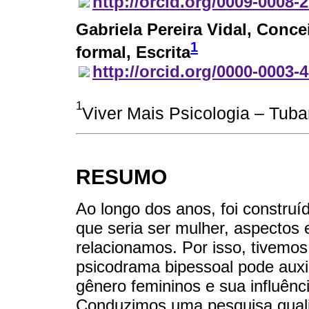
http://orcid.org/0009-0008-
Gabriela Pereira Vidal
, Conce
1
formal, Escrita
http://orcid.org/0000-0003-
1
Viver Mais Psicologia – Tubar
RESUMO
Ao longo dos anos, foi construí
que seria ser mulher, aspectos
relacionamos. Por isso, tivemo
psicodrama bipessoal pode auxi
gênero femininos e sua influên
Conduzimos uma pesquisa qualit