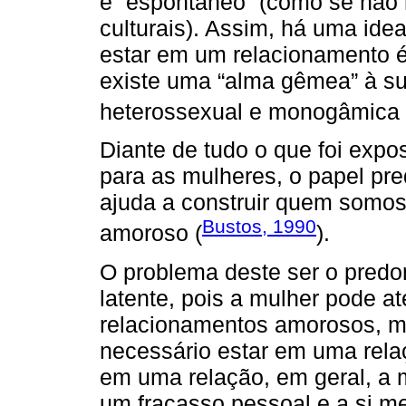
e “espontâneo” (como se não 
culturais). Assim, há uma ide
estar em um relacionamento é 
existe uma “alma gêmea” à sua
heterossexual e monogâmica 
Diante de tudo o que foi expo
para as mulheres, o papel pr
ajuda a construir quem somos
Bustos, 1990
amoroso (
).
O problema deste ser o pred
latente, pois a mulher pode a
relacionamentos amorosos, ma
necessário estar em uma rel
em uma relação, em geral, a 
um fracasso pessoal e a si 