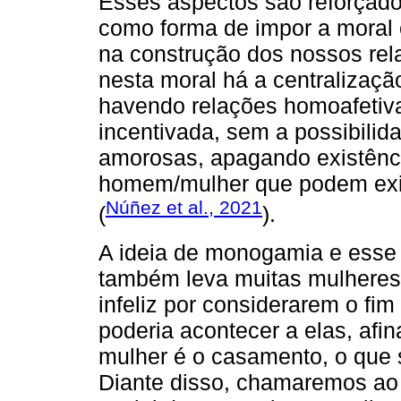
Esses aspectos são reforça
como forma de impor a moral 
na construção dos nossos re
nesta moral há a centralizaç
havendo relações homoafetiva
incentivada, sem a possibilida
amorosas, apagando existênci
homem/mulher que podem exis
Núñez et al., 2021
(
).
A ideia de monogamia e esse 
também leva muitas mulhere
infeliz por considerarem o fim
poderia acontecer a elas, afina
mulher é o casamento, o que 
Diante disso, chamaremos ao 