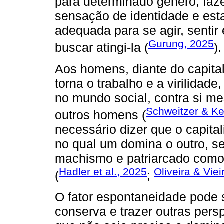
para determinado gênero, fa
sensação de identidade e esta
adequada para se agir, senti
Gurung, 2025
buscar atingi-la (
).
Aos homens, diante do capita
torna o trabalho e a virilida
no mundo social, contra si m
Schweitzer & K
outros homens (
necessário dizer que o capita
no qual um domina o outro, s
machismo e patriarcado como
Hadler et al., 2025
Oliveira & Viei
(
;
O fator espontaneidade pode 
conserva e trazer outras pers