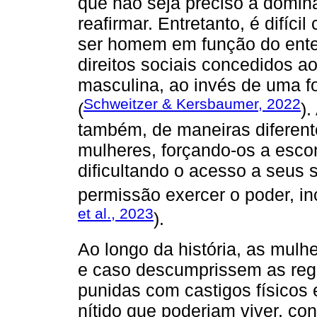
que não seja preciso a domin
reafirmar. Entretanto, é difíc
ser homem em função do ente
direitos sociais concedidos 
masculina, ao invés de uma f
Schweitzer & Kersbaumer, 2022
(
).
também, de maneiras diferent
mulheres, forçando-os a escon
dificultando o acesso a seus
permissão exercer o poder, i
et al., 2023
).
Ao longo da história, as mul
e caso descumprissem as reg
punidas com castigos físicos
nítido que poderiam viver, co