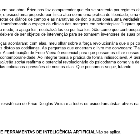
ia em sua obra, Érico nos faz compreender que ela se sustenta por regimes d
, o psicodrama proposto por Érico atua como uma prática de liberdade, uma é
brotar os diários de campo e as narrativas de dor, o autor opera uma verdadei
s, transformando o espaço da clínica das margens em heterotopias: “lugares 
to modo, a apagá-los, neutralizá-los ou purificá-los. São como que contraespa
 deixem de ser objetos de intervenção para se tornarem inventores de suas pr
anças acordaram; com elas, meu olhar sobre a força revolucionária que o psi
s distopias cotidianas. As perguntas que encerram o livro me convocam: “Pa
). A contribuição de Érico Vieira é essencial para que possamos olhar nossas
 contemporaneidade. Ao integrar teoria e prática de forma indissociável,
A dis
xclusão social
reafirma o potencial revolucionário do psicodrama como via de 
 das cotidianas opressões de nossos dias. Que possamos seguir, lutando.
resistência de Érico Douglas Vieira e a todos os psicodramatistas ativos na 
E FERRAMENTAS DE INTELIGÊNCIA ARTIFICIAL
Não se aplica.