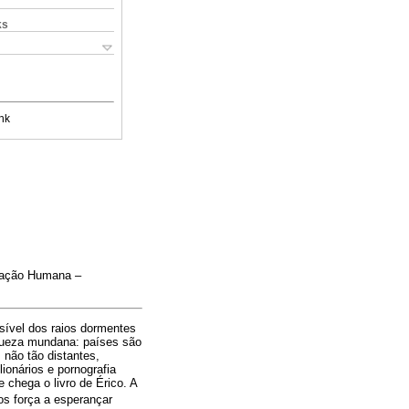
ks
nk
icação Humana –
nsível dos raios dormentes
crueza mundana: países são
 não tão distantes,
ionários e pornografia
 chega o livro de Érico. A
os força a esperançar