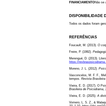
FINANCIAMENTO
Não se a
DISPONIBILIDADE 
Todos os dados foram gera
REFERÊNCIAS
Foucault, M. (2013).
O cor
Freire, P. (1992).
Pedagogi
Merengué, D. (2013). Liter
https://revbraspsicodrama.o
Moreno, J. L. (2012).
Psic
Vasconcelos, M. F. F., Mel
tempos.
Revista Brasileir
Vieira, E. D. (2017). O P
Brasileira de Psicodrama
,
Vieira, E. D. (2025).
A dist
Vomero, L. S. Z., & Malaqu
33
, 1-10. https://doi.org/