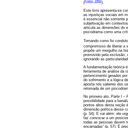
Freire, 1992
(
).
Este livro apresenta-se c
as injustiças sociais em m
é essencial não somente 
subjetivação em contextos 
articula as dimensões do e
psicodrama como uma críti
Tomando como fio conduto
compromisso de liberar a 
propõe um mergulho na hist
promovido pela exclusão; o
ignorando as particularida
A fundamentação teórica é
ferramenta de análise da r
pertencimento gerados por 
do sofrimento e a lógica d
aposta nos saberes dos usu
retomada de um psicodrama 
No primeiro ato,
Parte I – 
possibilidade para a banal
pontos altos desta seção é
dimensão política desse co
(p. 54). E vai além: ele u
faz convocar a um posicio
todas as pessoas devem to
encarnadas” (p. 57). É pre