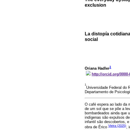
exclusion
La distopía cotidian
social
1
Oriana Hadler
http://orcid.org/0000
1
Universidade Federal do 
Departamento de Psicologia 
O café espera ao lado da m
de um sol que se põe a le
bombardeados ainda que um
indígenas são expulsos de 
infantil são descobertos, 
Vieira (2025)
obra de Érico
, 