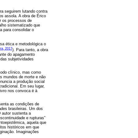
ra seguirem lutando contra
os assola. A obra de Érico
r os processos de
alho sistematizado que
a para consolidar o
sa ética e metodológica o
ira, 2017
). Para tanto, a obra
diante do apagamento
 das subjetividades
todo clínico, mas como
 os mundos de morte e não
enuncia a produção social
radicional. Em seu lugar,
livro nos convoca é à
esenta as condições de
ades brasileiras. Um dos
 autor sustenta a
escontinuidade e rupturas”
ontoepistêmica, aquela que
itos históricos em que
aginação. Imaginações