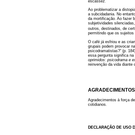
escassez.
Ao problematizar a distop
a subcidadania. No entanto
da mortificação. Ao fazer 
subjetividades silenciada
outros, destinados, de cer
permitindo que os sujeitos
O café já esfriou e as cri
grupais podem provocar na
psicodramatistas?” (p. 184
essa pergunta significa na
oprimidos: psicodrama e e
reinvenção da vida diante
AGRADECIMENTOS
Agradecimentos à força de 
cotidianos.
DECLARAÇÃO DE USO D