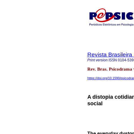
Revista Brasileir
Print version
ISSN
0104-539
Rev. Bras. Psicodrama
https://doi.org/10.1590/psicodr
A distopia cotidi
social
The everyday dystop