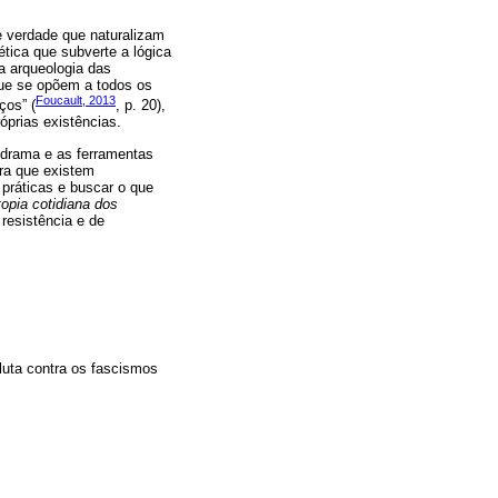
e verdade que naturalizam
tica que subverte a lógica
ra arqueologia das
que se opõem a todos os
Foucault, 2013
ços” (
, p. 20),
óprias existências.
codrama e as ferramentas
ra que existem
 práticas e buscar o que
topia cotidiana dos
resistência e de
luta contra os fascismos