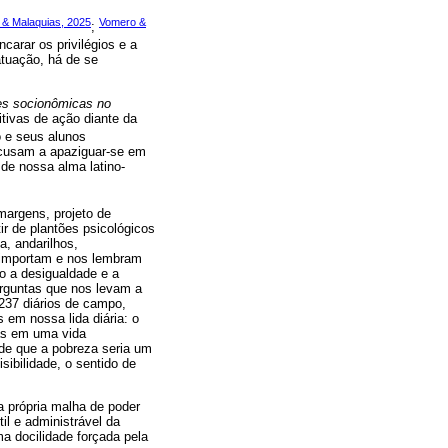
& Malaquias, 2025
Vomero &
;
ncarar os privilégios e a
atuação, há de se
ões socionômicas no
tivas de ação diante da
o e seus alunos
ecusam a apaziguar-se em
de nossa alma latino-
margens, projeto de
r de plantões psicológicos
, andarilhos,
e importam e nos lembram
o a desigualdade e a
perguntas que nos levam a
 237 diários de campo,
em nossa lida diária: o
das em uma vida
 de que a pobreza seria um
sibilidade, o sentido de
a própria malha de poder
l e administrável da
a docilidade forçada pela