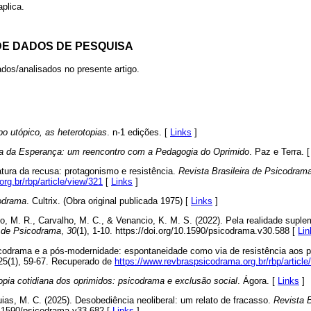
plica.
DE DADOS DE PESQUISA
dos/analisados no presente artigo.
po utópico, as heterotopias
. n-1 edições. [
Links
]
a da Esperança: um reencontro com a Pedagogia do Oprimido
. Paz e Terra. 
atura da recusa: protagonismo e resistência.
Revista Brasileira de Psicodram
rg.br/rbp/article/view/321
[
Links
]
odrama
. Cultrix. (Obra original publicada 1975) [
Links
]
o, M. R., Carvalho, M. C., & Venancio, K. M. S. (2022). Pela realidade supl
a de Psicodrama
,
30
(1), 1-10. https://doi.org/10.1590/psicodrama.v30.588 [
Lin
sicodrama e a pós-modernidade: espontaneidade como via de resistência aos 
 25(1), 59-67. Recuperado de
https://www.revbraspsicodrama.org.br/rbp/article
opia cotidiana dos oprimidos: psicodrama e exclusão social
. Ágora. [
Links
]
ias, M. C. (2025). Desobediência neoliberal: um relato de fracasso.
Revista 
10.1590/psicodrama.v33.682 [
Links
]