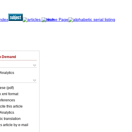
on Demand
Analytics
ese (pdf)
in xml format
references
ite this article
Analytics
c translation
s article by e-mail