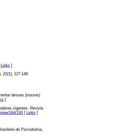
[
Links
]
a
,
21
(1), 127-140.
ementar desses (nossos)
ks
]
poderes vigentes.
Revista
/view/164/150
[
Links
]
Brasileira de Psicodrama
,