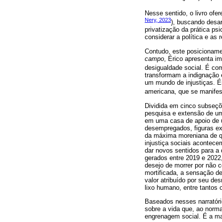
Nesse sentido, o livro ofer
Nery, 2023
), buscando desart
privatização da prática ps
considerar a política e as
Contudo, este posicioname
campo
, Érico apresenta i
desigualdade social. É c
transformam a indignação 
um mundo de injustiças. É
americana, que se manifest
Dividida em cinco subseçõ
pesquisa e extensão de uma
em uma casa de apoio de u
desempregados, figuras ex
da máxima moreniana de qu
injustiça sociais acontece
dar novos sentidos para a 
gerados entre 2019 e 2022
desejo de morrer por não 
mortificada, a sensação de
valor atribuído por seu de
lixo humano, entre tantos 
Baseados nesses narratório
sobre a vida que, ao norm
engrenagem social. É a mat