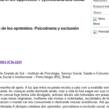
Indicators
Related lin
Share
More
More
a de los oprimidos: Psicodrama y exclusión
Permali
-0001-9736-2224
Rio Grande do Sul – Instituto de Psicologia, Serviço Social, Saúde e Comun
Social e Institucional – Porto Alegre (RS), Brasil.
esinha de apoio. A luz que entra na janela recorta a sala com a exatidão se
vantar. As crianças estão dormindo ainda, mas a vida lá fora segue em sua 
 cessar-fogo tenha sido divulgado, animais dóceis são torturados em praias
suas terras originárias, mulheres são mortas e violentadas, escândalos de bil
e assim o mundo vai nos consumindo e obstruindo nossas existências. Até que
intitulada
A distopia cotidiana dos oprimidos: psicodrama e exclusão social
, n