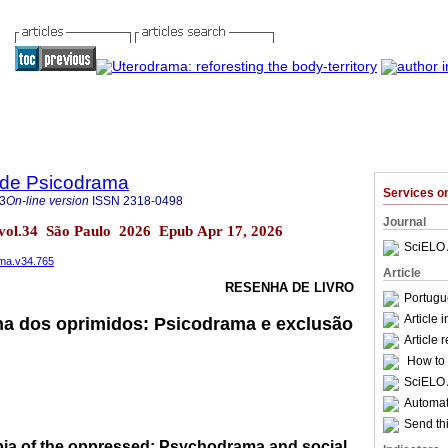
a de Psicodrama
Services 
3
On-line version
ISSN
2318-0498
Journal
 vol.34 São Paulo 2026 Epub Apr 17, 2026
SciELO 
ama.v34.765
Article
RESENHA DE LIVRO
Portugu
Article 
ana dos oprimidos: Psicodrama e exclusão
Article 
How to c
SciELO 
Automati
Send thi
ia of the oppressed: Psychodrama and social