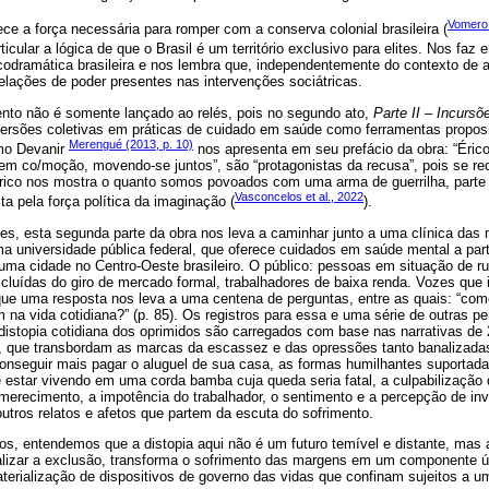
Vomero 
ece a força necessária para romper com a conserva colonial brasileira (
icular a lógica de que o Brasil é um território exclusivo para elites. Nos faz e
icodramática brasileira e nos lembra que, independentemente do contexto de 
 relações de poder presentes nas intervenções sociátricas.
nto não é somente lançado ao relés, pois no segundo ato,
Parte II – Incurs
mersões coletivas em práticas de cuidado em saúde como ferramentas proposi
Merengué (2013, p. 10)
omo Devanir
nos apresenta em seu prefácio da obra: “Éric
em co/moção, movendo-se juntos”, são “protagonistas da recusa”, pois se r
rico nos mostra o quanto somos povoados com uma arma de guerrilha, parte 
Vasconcelos et al., 2022
a pela força política da imaginação (
).
es, esta segunda parte da obra nos leva a caminhar junto a uma clínica das 
 universidade pública federal, que oferece cuidados em saúde mental a parti
ma cidade no Centro-Oeste brasileiro. O público: pessoas em situação de rua
cluídas do giro de mercado formal, trabalhadores de baixa renda. Vozes qu
e uma resposta nos leva a uma centena de perguntas, entre as quais: “com
m na vida cotidiana?” (p. 85). Os registros para essa e uma série de outras 
distopia cotidiana dos oprimidos são carregados com base nas narrativas de
, que transbordam as marcas da escassez e das opressões tanto banalizadas 
conseguir mais pagar o aluguel de sua casa, as formas humilhantes suporta
 estar vivendo em uma corda bamba cuja queda seria fatal, a culpabilização
smerecimento, a impotência do trabalhador, o sentimento e a percepção de invi
outros relatos e afetos que partem da escuta do sofrimento.
s, entendemos que a distopia aqui não é um futuro temível e distante, mas 
alizar a exclusão, transforma o sofrimento das margens em um componente úti
erialização de dispositivos de governo das vidas que confinam sujeitos a um