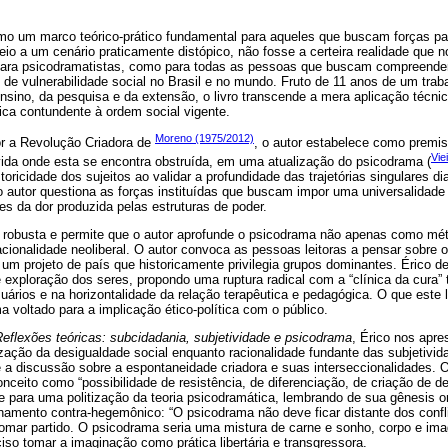
omo um marco teórico-prático fundamental para aqueles que buscam forças pa
eio a um cenário praticamente distópico, não fosse a certeira realidade que n
para psicodramatistas, como para todas as pessoas que buscam compreende
de vulnerabilidade social no Brasil e no mundo. Fruto de 11 anos de um trab
nsino, da pesquisa e da extensão, o livro transcende a mera aplicação técnic
ca contundente à ordem social vigente.
Moreno (1975/2012)
r a Revolução Criadora de
, o autor estabelece como premis
Vie
vida onde esta se encontra obstruída, em uma atualização do psicodrama (
oricidade dos sujeitos ao validar a profundidade das trajetórias singulares 
 autor questiona as forças instituídas que buscam impor uma universalidade
des da dor produzida pelas estruturas de poder.
 robusta e permite que o autor aprofunde o psicodrama não apenas como mé
acionalidade neoliberal. O autor convoca as pessoas leitoras a pensar sobre
um projeto de país que historicamente privilegia grupos dominantes. Érico d
e exploração dos seres, propondo uma ruptura radical com a “clínica da cura” t
ários e na horizontalidade da relação terapêutica e pedagógica. O que este 
voltado para a implicação ético-política com o público.
Reflexões teóricas: subcidadania, subjetividade e psicodrama
, Érico nos apr
ização da desigualdade social enquanto racionalidade fundante das subjetivid
 a discussão sobre a espontaneidade criadora e suas interseccionalidades. O
nceito como “possibilidade de resistência, de diferenciação, de criação de d
rge para uma politização da teoria psicodramática, lembrando de sua gênesis 
namento contra-hegemônico: “O psicodrama não deve ficar distante dos confl
mar partido. O psicodrama seria uma mistura de carne e sonho, corpo e im
ciso tomar a imaginação como prática libertária e transgressora.