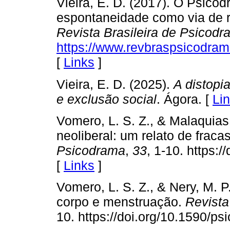
Vieira, E. D. (2017). O Psico
espontaneidade como via de r
Revista Brasileira de Psicod
https://www.revbraspsicodrama
[
Links
]
Vieira, E. D. (2025).
A distopi
e exclusão social
. Ágora. [
Li
Vomero, L. S. Z., & Malaquias
neoliberal: um relato de fraca
Psicodrama
,
33
, 1-10. https:
[
Links
]
Vomero, L. S. Z., & Nery, M. 
corpo e menstruação.
Revista
10. https://doi.org/10.1590/p