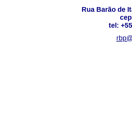
Rua Barão de It
cep
tel: +5
rbp@