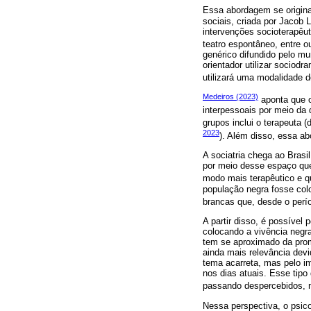
Essa abordagem se origin
sociais, criada por Jacob 
intervenções socioterapêu
teatro espontâneo, entre ou
genérico difundido pelo m
orientador utilizar sociod
utilizará uma modalidade 
Medeiros (2023)
aponta que o
interpessoais por meio da
grupos inclui o terapeuta (
2023
). Além disso, essa ab
A sociatria chega ao Bras
por meio desse espaço que
modo mais terapêutico e q
população negra fosse col
brancas que, desde o perío
A partir disso, é possível
colocando a vivência negr
tem se aproximado da prom
ainda mais relevância devi
tema acarreta, mas pelo im
nos dias atuais. Esse tipo
passando despercebidos, n
Nessa perspectiva, o psico