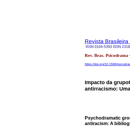
Revista Brasileir
ISSN
0104-5393
ISSN
2318
Rev. Bras. Psicodrama
https://doi.org/10.1590/psicodr
Impacto da grupo
antirracismo: Uma 
Psychodramatic grou
antiracism: A biblio