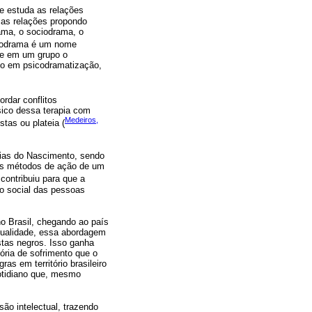
e estuda as relações
ssas relações propondo
ama, o sociodrama, o
icodrama é um nome
 se em um grupo o
ado em psicodramatização,
rdar conflitos
ico dessa terapia com
Medeiros,
stas ou plateia (
dias do Nascimento, sendo
 os métodos de ação de um
 contribuiu para que a
o social das pessoas
no Brasil, chegando ao país
tualidade, essa abordagem
stas negros. Isso ganha
ória de sofrimento que o
as em território brasileiro
cotidiano que, mesmo
ão intelectual, trazendo