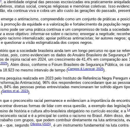
)
, a identidade original das pessoas escravizadas era praticamente aniquilad
afetivos, status social, crenças religiosas e memórias coletivas. Isso evide
dão, ela continua viva e cobra um alto custo às gerações do passado, present
 emerge o antirracismo, compreendido como um conjunto de práticas e posi
 à promoção da equidade e a valorização e fortalecimento da população negr
cismo pode ser uma prática contínua e um compromisso de toda a sociedade. A
 a esse objetivo: informar-se sobre o racismo; enxergar a negritude; reconhec
prio racismo internalizado; apoiar políticas antirracistas; ler autores negros; q
l e questionar a visão estigmatizada dos corpos negros.
tório que a sociedade brasileira ainda tem um longo percurso no que se refe
racistas, pois, como evidenciam os dados do Anuário Brasileiro de Segurança 
asos de injúria racial em 2024, um crescimento de 41,4% em comparação aos 
 2025
). Além disso, conforme o Fórum Brasileiro de Segurança Pública, os 
Campos & Lavocat, 2025
a 18.923 no mesmo intervalo de tempo (
).
a pesquisa realizada em 2023 pelo Instituto de Referência Negra Peregum 
sformação Antirracista), 96% dos respondentes concordaram que as pessoa
o, 84% das pessoas pretas entrevistadas mencionaram ter sofrido algum tipo
Santos et al., 2023
 (
).
 que o preconceito racial permanece e evidenciam a importância de encontrar
encontrar diversas formas de lidar com essa questão, a exemplo das legislaç
Le
sino de história e cultura afro-brasileira obrigatório no currículo escolar, e a
econceito racial e é a principal lei contra o racismo no Brasil. Além disso, 
 trabalho com grupos, que podem contribuir diretamente na luta antirracista, 
Oliveira (2025)
ca – que, segundo
, é um instrumento fundamental na luta contra 