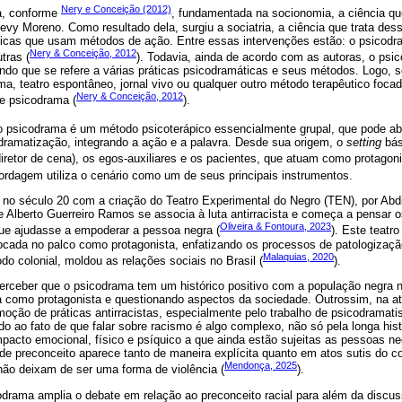
Nery e Conceição (2012)
a, conforme
, fundamentada na socionomia, a ciência qu
Levy Moreno. Como resultado dela, surgiu a sociatria, a ciência que trata de
ticas que usam métodos de ação. Entre essas intervenções estão: o psicodr
Nery & Conceição, 2012
tras (
). Todavia, ainda de acordo com as autoras, o ps
undo que se refere a várias práticas psicodramáticas e seus métodos. Logo,
rama, teatro espontâneo, jornal vivo ou qualquer outro método terapêutico foc
Nery & Conceição, 2012
de psicodrama (
).
 psicodrama é um método psicoterápico essencialmente grupal, que pode abo
 dramatização, integrando a ação e a palavra. Desde sua origem, o
setting
bás
diretor de cena), os egos-auxiliares e os pacientes, que atuam como protagoni
ordagem utiliza o cenário como um de seus principais instrumentos.
il no século 20 com a criação do Teatro Experimental do Negro (TEN), por Ab
 Alberto Guerreiro Ramos se associa à luta antirracista e começa a pensar
Oliveira & Fontoura, 2023
ue ajudasse a empoderar a pessoa negra (
). Este teatro
ocada no palco como protagonista, enfatizando os processos de patologizaçã
Malaquias, 2020
do colonial, moldou as relações sociais no Brasil (
).
 perceber que o psicodrama tem um histórico positivo com a população negra 
a como protagonista e questionando aspectos da sociedade. Outrossim, na a
oção de práticas antirracistas, especialmente pelo trabalho de psicodramati
do ao fato de que falar sobre racismo é algo complexo, não só pela longa hist
pacto emocional, físico e psíquico a que ainda estão sujeitas as pessoas negr
 de preconceito aparece tanto de maneira explícita quanto em atos sutis do 
Mendonça, 2025
ão deixam de ser uma forma de violência (
).
drama amplia o debate em relação ao preconceito racial para além da discuss