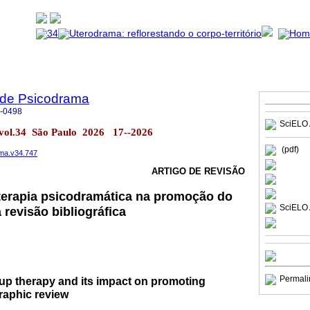
a de Psicodrama
-0498
SciELO 
 vol.34 São Paulo 2026 17--2026
(pdf)
ama.v34.747
ARTIGO DE REVISÃO
terapia psicodramática na promoção do
SciELO 
revisão bibliográfica
Permali
p therapy and its impact on promoting
graphic review