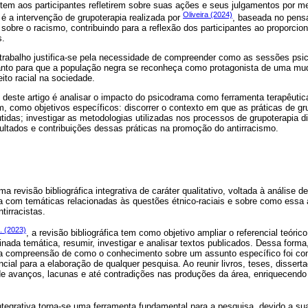
tem aos participantes refletirem sobre suas ações e seus julgamentos por me
Oliveira (2024)
é a intervenção de grupoterapia realizada por
, baseada no pens
r sobre o racismo, contribuindo para a reflexão dos participantes ao proporci
s.
 trabalho justifica-se pela necessidade de compreender como as sessões psi
anto para que a população negra se reconheça como protagonista de uma mud
to racial na sociedade.
al deste artigo é analisar o impacto do psicodrama como ferramenta terapêuti
tem, como objetivos específicos: discorrer o contexto em que as práticas de g
idas; investigar as metodologias utilizadas nos processos de grupoterapia di
resultados e contribuições dessas práticas na promoção do antirracismo.
a revisão bibliográfica integrativa de caráter qualitativo, voltada à análise d
a com temáticas relacionadas às questões étnico-raciais e sobre como essa 
tirracistas.
. (2023)
, a revisão bibliográfica tem como objetivo ampliar o referencial teóri
ada temática, resumir, investigar e analisar textos publicados. Dessa form
a compreensão de como o conhecimento sobre um assunto específico foi con
ial para a elaboração de qualquer pesquisa. Ao reunir livros, teses, dissertaç
o de avanços, lacunas e até contradições nas produções da área, enriquecend
ntegrativa torna-se uma ferramenta fundamental para a pesquisa, devido a sua 