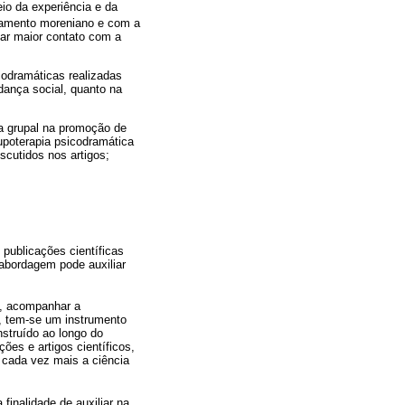
io da experiência e da
amento moreniano e com a
onar maior contato com a
codramáticas realizadas
ança social, quanto na
ca grupal na promoção de
rupoterapia psicodramática
scutidos nos artigos;
e publicações científicas
abordagem pode auxiliar
co, acompanhar a
a, tem-se um instrumento
struído ao longo do
ões e artigos científicos,
o cada vez mais a ciência
finalidade de auxiliar na