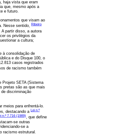
a, haja vista que eram
ncia que, mesmo após a
e e futuro.
cionamentos que visam ao
Ribeiro
a. Nesse sentido,
 partir disso, a autora
er os privilégios da
uestionar a cultura;
re à consolidação de
Pública e do Disque 100, o
12.813 casos registrados
casos de racismo também
e Projeto SETA (Sistema
s pretas são as que mais
 de discriminação
 meios para enfrentá-lo.
Lei n.º
ões, destacando a
i n.º 7.716 (1989)
, que define
destacam-se outras
evidenciando-se a
o racismo estrutural.