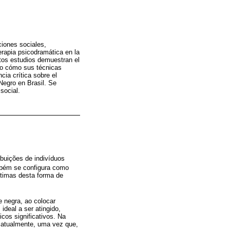
ciones sociales,
erapia psicodramática en la
stos estudios demuestran el
ndo cómo sus técnicas
cia crítica sobre el
Negro en Brasil. Se
social.
ibuições de indivíduos
mbém se configura como
ítimas desta forma de
e negra, ao colocar
ideal a ser atingido,
cos significativos. Na
e atualmente, uma vez que,