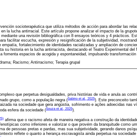
vención socioterapéutica que utiliza métodos de acción para abordar las rela
n la lucha antirracial. Este artículo propone analizar el impacto de la grupot
 mediante una revisión bibliográfica con 8 ensayos teóricos y 4 prácticos. E
ara facilitar escucha, expresión y resignificación de la subjetividad, mostra
e empatía, fortalecimiento de identidades racializadas y ampliación de concien
a su historia en la lucha antirracista, destacando el Teatro Experimental del 
a fomenta espacios de acogida y espontaneidad, impulsando transformación 
drama; Racismo; Antirracismo; Terapia grupal
plexo que perpetua desigualdades, priva histórias de vida e anula as contr
Sabino et al., 2025
nado grupo, como a população negra (
). Este preconceito ta
raizada na sociedade que gera angústia, sofrimento e ações adoecidas nas v
Souza et al., 2025
oda esfera da sociedade (
).
25)
afirma que o racismo afeta de maneira negativa a construção da identidad
 fenotípicas como inferiores e valorizar o que provém da branquitude como um 
ma de pessoas pretas e pardas, mas sua subjetividade, gerando danos psíqui
 contexto reflete o quanto a herança escravagista ainda perpetua na sociedad