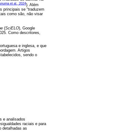
numa et al., 2024
). Além
as principais se “traduzem
tais como são, não visar
ne
(
SciELO
), Google
2025. Como descritores,
ortuguesa e inglesa, e que
bordagem. Artigos
stabelecidos, sendo o
as e analisados
sigualdades raciais e para
o detalhadas as