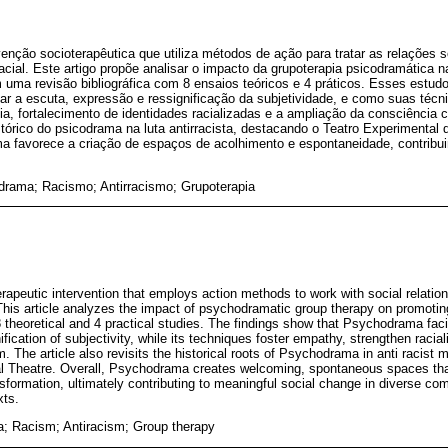
nção socioterapêutica que utiliza métodos de ação para tratar as relações so
racial. Este artigo propõe analisar o impacto da grupoterapia psicodramática
uma revisão bibliográfica com 8 ensaios teóricos e 4 práticos. Esses estud
ar a escuta, expressão e ressignificação da subjetividade, e como suas técn
, fortalecimento de identidades racializadas e a ampliação da consciência c
órico do psicodrama na luta antirracista, destacando o Teatro Experimental d
ma favorece a criação de espaços de acolhimento e espontaneidade, contrib
drama; Racismo; Antirracismo; Grupoterapia
apeutic intervention that employs action methods to work with social relations
. This article analyzes the impact of psychodramatic group therapy on promotin
 8 theoretical and 4 practical studies. The findings show that Psychodrama facil
ification of subjectivity, while its techniques foster empathy, strengthen racia
m. The article also revisits the historical roots of Psychodrama in anti racist
al Theatre. Overall, Psychodrama creates welcoming, spontaneous spaces tha
ansformation, ultimately contributing to meaningful social change in diverse c
xts.
 Racism; Antiracism; Group therapy