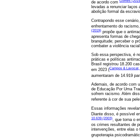
Gomes (2019
de acordo com
levadas a renunciar laços 
abolição formal da escravi
Contrapondo esse cenário,
enfrentamento do racismo,
(2019)
propõe que o antirra
apresenta formas de chegar
branquitude; perceber o pró
combater a violência racia
Sob essa perspectiva, é no
práticas e políticas antir
Brasil registrou 18.200 c
Campos & Lavocat,
em 2023 (
aumentaram de 14.919 par
Ademais, de acordo com um
de Educação Por Uma Tran
sofrem racismo. Além diss
referente à cor de sua pele
Essas informações revelam
Diante disso, é possível 
10.639 (2003)
, que torna o en
os crimes resultantes de pr
intervenções, entre elas o
grupoterapia psicodramáti