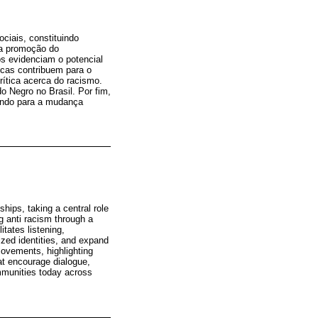
ciais, constituindo
 na promoção do
os evidenciam o potencial
icas contribuem para o
rítica acerca do racismo.
o Negro no Brasil. Por fim,
uindo para a mudança
hips, taking a central role
g anti racism through a
itates listening,
lized identities, and expand
 movements, highlighting
t encourage dialogue,
ommunities today across