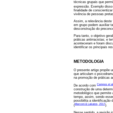
técnicas grupais que permi
expressão. Exemplo disso 
finalidade de conscientiza
vivência de pessoas preta
Assim, a relevância deste
em grupo podem auxiliar t
desconstrução do preconcei
Para tanto, o objetivo ger
práticas antirracistas; e 
aconteceram e foram discut
identificar os principais 
METODOLOGIA
O presente artigo propõe um
que articulam o psicodram
na promoção de práticas an
Campos et al
De acordo com
construção de uma determin
metodológico que permite 
tempo, assim, sendo essenc
possibilita a identificaçã
Marconi & Lakatos, 2017
(
).
Nesse sentido, a revisão i