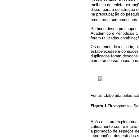
melhoria da coleta, extraç
disso, para a construção d
na preocupação do pesquis
produtos e sim processos 
Partindo desse pressupost
Acadêmico e Periódicos Ca
foram utilizadas combinaçõ
Os critérios de inclusão,
estabelecessem conexões e
duplicados foram desconsid
percurso dessa busca nas
Fonte: Elaborada pelos aut
Figura 1
Fluxograma – Sel
Após a leitura exploratória
criticamente com o intuito
a promoção de espaços de 
informações dos estudos s