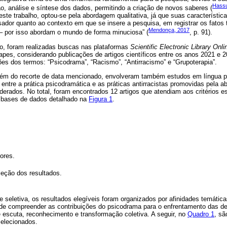
Hassu
ão, análise e síntese dos dados, permitindo a criação de novos saberes (
este trabalho, optou-se pela abordagem qualitativa, já que suas característic
ador quanto ao contexto em que se insere a pesquisa, em registrar os fatos 
Mendonça, 2017
– por isso abordam o mundo de forma minuciosa” (
, p. 91).
o, foram realizadas buscas nas plataformas
Scientific Electronic Library Onli
pes, considerando publicações de artigos científicos entre os anos 2021 e 
es dos termos: “Psicodrama”, “Racismo”, “Antirracismo” e “Grupoterapia”.
 além do recorte de data mencionado, envolveram também estudos em língua p
ntre a prática psicodramática e as práticas antirracistas promovidas pela a
erados. No total, foram encontrados 12 artigos que atendiam aos critérios e
 bases de dados detalhado na
Figura 1
.
ores.
eção dos resultados.
 e seletiva, os resultados elegíveis foram organizados por afinidades temátic
 de compreender as contribuições do psicodrama para o enfrentamento das de
escuta, reconhecimento e transformação coletiva. A seguir, no
Quadro 1
, sã
elecionados.