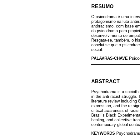
RESUMO
O psicodrama é uma interve
protagonismo na luta antir
antirracismo, com base em 
do psicodrama para propici
desenvolvimento de empatia
Resgata-se, também, o hist
conclui-se que o psicodra
social.
PALAVRAS-CHAVE
Psico
ABSTRACT
Psychodrama is a sociother
in the anti racist struggle
literature review including
expression, and the re-sign
critical awareness of racis
Brazil’s Black Experiment
healing, and collective tr
contemporary global conte
KEYWORDS
Psychodrama;