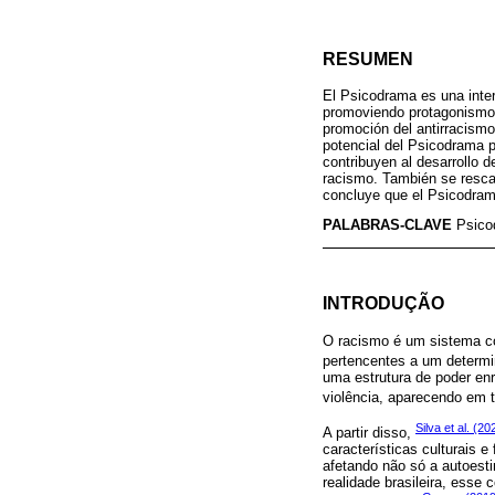
RESUMEN
El Psicodrama es una inter
promoviendo protagonismo e
promoción del antirracismo
potencial del Psicodrama p
contribuyen al desarrollo d
racismo. También se rescat
concluye que el Psicodram
PALABRAS-CLAVE
Psico
INTRODUÇÃO
O racismo é um sistema com
pertencentes a um determi
uma estrutura de poder en
violência, aparecendo em t
Silva et al. (20
A partir disso,
características culturais e
afetando não só a autoesti
realidade brasileira, esse