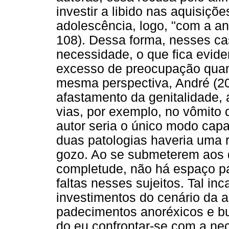
investir a libido nas aquisiçõ
adolescência, logo, "com a ano
108). Dessa forma, nesses cas
necessidade, o que fica evide
excesso de preocupação quan
mesma perspectiva, André (2
afastamento da genitalidade, 
vias, por exemplo, no vômito 
autor seria o único modo capa
duas patologias haveria uma r
gozo. Ao se submeterem aos 
completude, não há espaço pa
faltas nesses sujeitos. Tal in
investimentos do cenário da al
padecimentos anoréxicos e bu
do eu confrontar-se com a nec