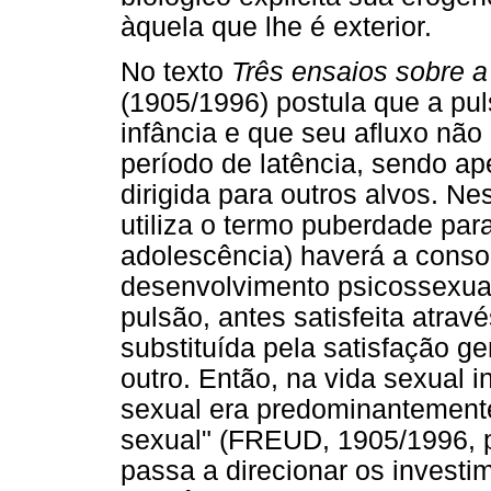
àquela que lhe é exterior.
No texto
Três ensaios sobre a
(1905/1996) postula que a pul
infância e que seu afluxo nã
período de latência, sendo a
dirigida para outros alvos. N
utiliza o termo puberdade para
adolescência) haverá a cons
desenvolvimento psicossexual 
pulsão, antes satisfeita atrav
substituída pela satisfação g
outro. Então, na vida sexual i
sexual era predominantemente
sexual" (FREUD, 1905/1996, p
passa a direcionar os investi