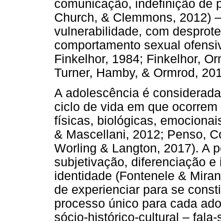
comunicação, indefinição de 
Church, & Clemmons, 2012) – 
vulnerabilidade, com desprote
comportamento sexual ofensi
Finkelhor, 1984; Finkelhor, Or
Turner, Hamby, & Ormrod, 201
A adolescência é considerad
ciclo de vida em que ocorrem
físicas, biológicas, emocionais
& Mascellani, 2012; Penso, Co
Worling & Langton, 2017). A 
subjetivação, diferenciação e 
identidade (Fontenele & Mira
de experienciar para se const
processo único para cada ado
sócio-histórico-cultural – fal