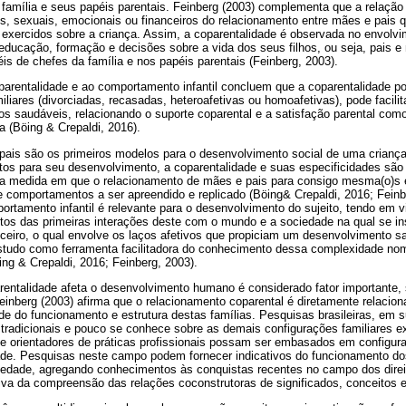
 família e seus papéis parentais. Feinberg (2003) complementa que a relação 
os, sexuais, emocionais ou financeiros do relacionamento entre mães e pais 
 exercidos sobre a criança. Assim, a coparentalidade é observada no envolvi
ducação, formação e decisões sobre a vida dos seus filhos, ou seja, pais e
s de chefes da família e nos papéis parentais (Feinberg, 2003).
arentalidade e ao comportamento infantil concluem que a coparentalidade po
iliares (divorciadas, recasadas, heteroafetivas ou homoafetivas), pode facili
os saudáveis, relacionando o suporte coparental e a satisfação parental como
 (Böing & Crepaldi, 2016).
ais são os primeiros modelos para o desenvolvimento social de uma crianç
tos para seu desenvolvimento, a coparentalidade e suas especificidades são 
 na medida em que o relacionamento de mães e pais para consigo mesma(o)s 
de comportamentos a ser apreendido e replicado (Böing& Crepaldi, 2016; Fein
ortamento infantil é relevante para o desenvolvimento do sujeito, tendo em 
etos das primeiras interações deste com o mundo e a sociedade na qual se i
ceiro, o qual envolve os laços afetivos que propiciam um desenvolvimento sa
studo como ferramenta facilitadora do conhecimento dessa complexidade no
ng & Crepaldi, 2016; Feinberg, 2003).
ntalidade afeta o desenvolvimento humano é considerado fator importante, s
inberg (2003) afirma que o relacionamento coparental é diretamente relaciona
de do funcionamento e estrutura destas famílias. Pesquisas brasileiras, em 
 tradicionais e pouco se conhece sobre as demais configurações familiares e
 e orientadores de práticas profissionais possam ser embasados em configu
ade. Pesquisas neste campo podem fornecer indicativos do funcionamento dos
ciedade, agregando conhecimentos às conquistas recentes no campo dos direi
iva da compreensão das relações coconstrutoras de significados, conceitos 