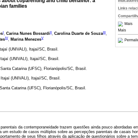
 about coparenting and child behavior: a
Indicadore
ian families
Links rela
Compartilh
Mais
Mais
I
II
III
os
,
Carina Nunes Bossardi
,
Carolina Duarte de Souza
,
IV
V
tes
,
Marina Menezes
Permali
ajaí (UNIVALI), Itajaí/SC, Brasil.
ajaí (UNIVALI), Itajaí/SC, Brasil.
Santa Catarina (UFSC), Florianópolis/SC, Brasil.
tajaí (UNIVALI), Itajaí/SC, Brasil.
anta Catarina (UFSC), Florianópolis/SC, Brasil.
 parentais da contemporaneidade trazem questões ainda pouco abordadas em
ta um estudo de casos múltiplos sobre as percepções parentais de casais ho
portamento de seus filhos através da aplicação de questionários sobre a te