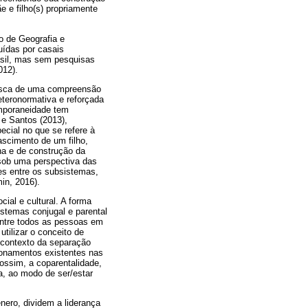
e e filho(s) propriamente
ro de Geografia e
uídas por casais
asil, mas sem pesquisas
012).
busca de uma compreensão
teronormativa e reforçada
emporaneidade tem
 e Santos (2013),
ecial no que se refere à
scimento de um filho,
na e de construção da
 sob uma perspectiva das
es entre os subsistemas,
in, 2016).
ial e cultural. A forma
stemas conjugal e parental
 entre todos as pessoas em
tilizar o conceito de
o contexto da separação
ionamentos existentes nas
rossim, a coparentalidade,
a, ao modo de ser/estar
ero, dividem a liderança