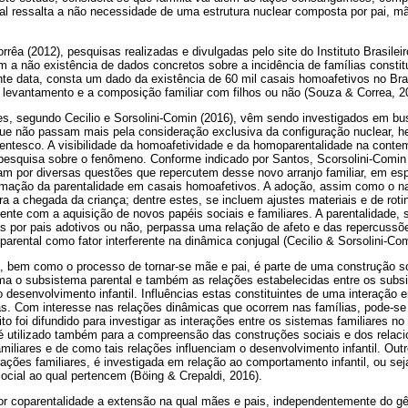
qual ressalta a não necessidade de uma estrutura nuclear composta por pai, mã
êa (2012), pesquisas realizadas e divulgadas pelo site do Instituto Brasilei
m a não existência de dados concretos sobre a incidência de famílias constit
nte data, consta um dado da existência de 60 mil casais homoafetivos no Br
 levantamento e a composição familiar com filhos ou não (Souza & Correa, 2
res, segundo Cecilio e Sorsolini-Comin (2016), vêm sendo investigados em 
que não passam mais pela consideração exclusiva da configuração nuclear, he
arentesco. A visibilidade da homoafetividade e da homoparentalidade na cont
pesquisa sobre o fenômeno. Conforme indicado por Santos, Scorsolini-Comin
m por diversas questões que repercutem desse novo arranjo familiar, em esp
rmação da parentalidade em casais homoafetivos. A adoção, assim como o na
a a chegada da criança; dentre estes, se incluem ajustes materiais e de roti
mente com a aquisição de novos papéis sociais e familiares. A parentalidade,
as por pais adotivos ou não, perpassa uma relação de afeto e das repercussõ
parental como fator interferente na dinâmica conjugal (Cecilio & Sorsolini-Com
 bem como o processo de tornar-se mãe e pai, é parte de uma construção soc
ma o subsistema parental e também as relações estabelecidas entre os subsi
o desenvolvimento infantil. Influências estas constituintes de uma interação
. Com interesse nas relações dinâmicas que ocorrem nas famílias, pode-se u
ito foi difundido para investigar as interações entre os sistemas familiares n
e é utilizado também para a compreensão das construções sociais e dos relac
amiliares e de como tais relações influenciam o desenvolvimento infantil. Out
ações familiares, é investigada em relação ao comportamento infantil, ou sej
ocial ao qual pertencem (Böing & Crepaldi, 2016).
r coparentalidade a extensão na qual mães e pais, independentemente do gên