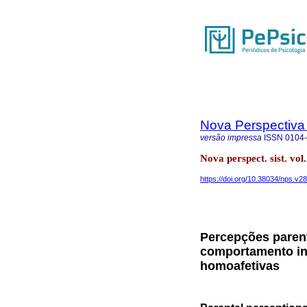
Nova Perspectiva
versão impressa
ISSN
0104
Nova perspect. sist. vol
https://doi.org/10.38034/nps.v2
Percepções parent
comportamento inf
homoafetivas