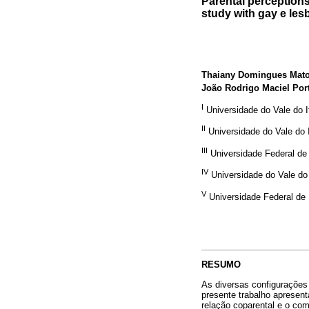
Parental perceptions
study with gay e lesb
Thaiany Domingues Mat
João Rodrigo Maciel Por
I
Universidade do Vale do It
II
Universidade do Vale do It
III
Universidade Federal de 
IV
Universidade do Vale do I
V
Universidade Federal de S
RESUMO
As diversas configurações
presente trabalho apresen
relação coparental e o com