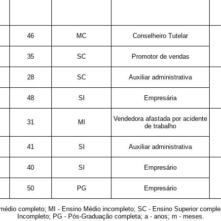
46
MC
Conselheiro Tutelar
35
SC
Promotor de vendas
28
SC
Auxiliar administrativa
48
SI
Empresária
Vendedora afastada por acidente
31
MI
de trabalho
41
SI
Auxiliar administrativa
40
SI
Empresário
50
PG
Empresário
édio completo; MI - Ensino Médio incompleto; SC - Ensino Superior complet
Incompleto; PG - Pós-Graduação completa; a - anos; m - meses.