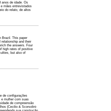
 8 anos de idade. Os
s e mães entrevistados
o do relato, de altos
n Brazil. This paper
relationship and their
enrich the answers. Four
f high rates of positive
ulties, but also of
de de configurações
m e mulher com suas
ssidade de compreensão
os (Cecilio & Scorsolini-
mpreendendo sua construção