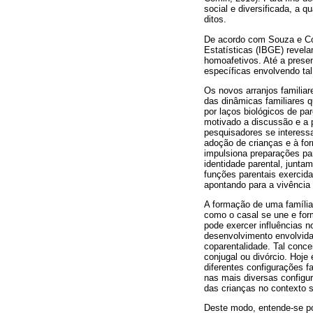
social e diversificada, a 
ditos.
De acordo com Souza e Corr
Estatísticas (IBGE) revela
homoafetivos. Até a prese
específicas envolvendo tal
Os novos arranjos familia
das dinâmicas familiares 
por laços biológicos de p
motivado a discussão e a 
pesquisadores se interessa
adoção de crianças e à fo
impulsiona preparações par
identidade parental, junta
funções parentais exercid
apontando para a vivência 
A formação de uma família,
como o casal se une e for
pode exercer influências n
desenvolvimento envolvidas
coparentalidade. Tal conce
conjugal ou divórcio. Hoj
diferentes configurações f
nas mais diversas configur
das crianças no contexto s
Deste modo, entende-se po