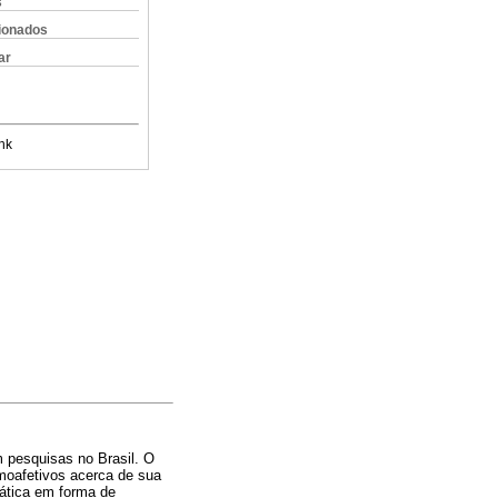
s
cionados
ar
nk
 pesquisas no Brasil. O
moafetivos acerca de sua
mática em forma de