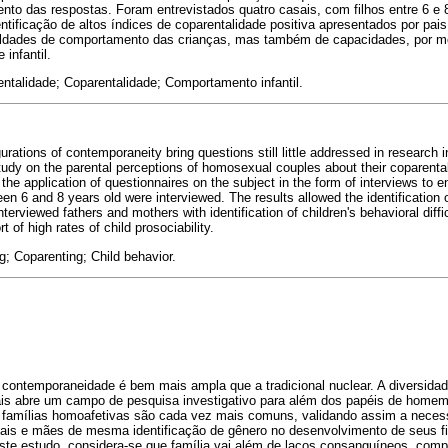
ento das respostas. Foram entrevistados quatro casais, com filhos entre 6 e
entificação de altos índices de coparentalidade positiva apresentados por pai
culdades de comportamento das crianças, mas também de capacidades, por mei
 infantil.
ntalidade; Coparentalidade; Comportamento infantil.
urations of contemporaneity bring questions still little addressed in research i
tudy on the parental perceptions of homosexual couples about their coparental 
 the application of questionnaires on the subject in the form of interviews to 
en 6 and 8 years old were interviewed. The results allowed the identification o
erviewed fathers and mothers with identification of children's behavioral diffic
t of high rates of child prosociability.
; Coparenting; Child behavior.
 contemporaneidade é bem mais ampla que a tradicional nuclear. A diversida
ais abre um campo de pesquisa investigativo para além dos papéis de home
 famílias homoafetivas são cada vez mais comuns, validando assim a nece
ais e mães de mesma identificação de gênero no desenvolvimento de seus filh
este estudo, considera-se que família vai além de laços consanguíneos, co