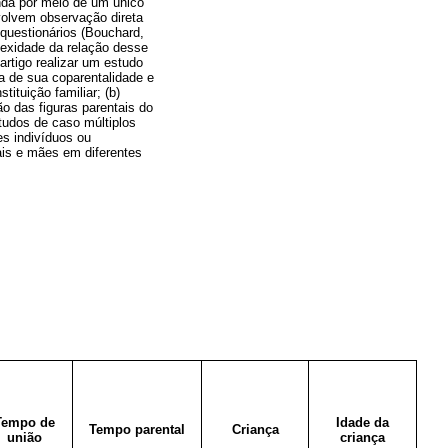
nda por meio de um único
nvolvem observação direta
/questionários (Bouchard,
lexidade da relação desse
artigo realizar um estudo
a de sua coparentalidade e
tituição familiar; (b)
ão das figuras parentais do
tudos de caso múltiplos
s indivíduos ou
ais e mães em diferentes
Tempo de
Idade da
Tempo parental
Criança
união
criança