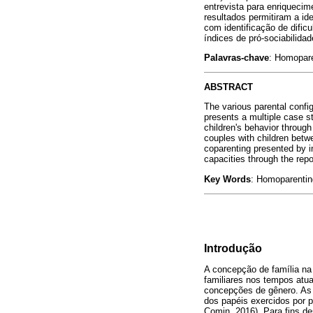
entrevista para enriquecim
resultados permitiram a id
com identificação de difi
índices de pró-sociabilidade
Palavras-chave
: Homopare
ABSTRACT
The various parental config
presents a multiple case s
children's behavior through
couples with children betwe
coparenting presented by int
capacities through the repor
Key Words
: Homoparenting
Introdução
A concepção de família na
familiares nos tempos atu
concepções de gênero. As
dos papéis exercidos por p
Comin, 2016). Para fins d