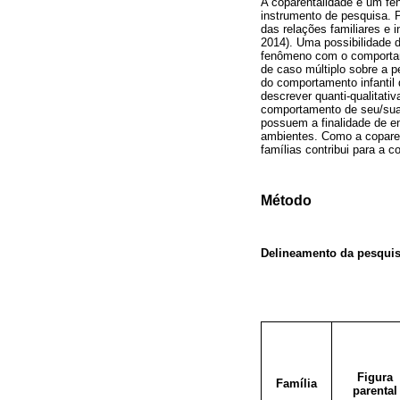
A coparentalidade é um fe
instrumento de pesquisa. P
das relações familiares e 
2014). Uma possibilidade 
fenômeno com o comportamen
de caso múltiplo sobre a p
do comportamento infantil d
descrever quanti-qualitati
comportamento de seu/sua f
possuem a finalidade de e
ambientes. Como a coparent
famílias contribui para a
Método
Delineamento da pesquisa
Figura
Família
parental