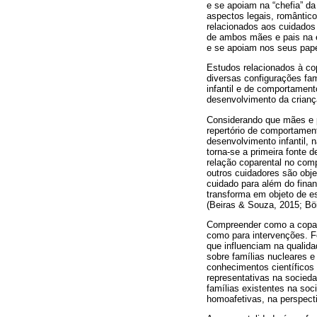
e se apoiam na “chefia” da
aspectos legais, romântic
relacionados aos cuidados
de ambos mães e pais na e
e se apoiam nos seus papéi
Estudos relacionados à cop
diversas configurações fam
infantil e de comportament
desenvolvimento da criança
Considerando que mães e p
repertório de comportamen
desenvolvimento infantil,
torna-se a primeira fonte 
relação coparental no comp
outros cuidadores são obj
cuidado para além do finan
transforma em objeto de e
(Beiras & Souza, 2015; Böi
Compreender como a copare
como para intervenções. Fe
que influenciam na qualida
sobre famílias nucleares e
conhecimentos científicos
representativas na socied
famílias existentes na so
homoafetivas, na perspect