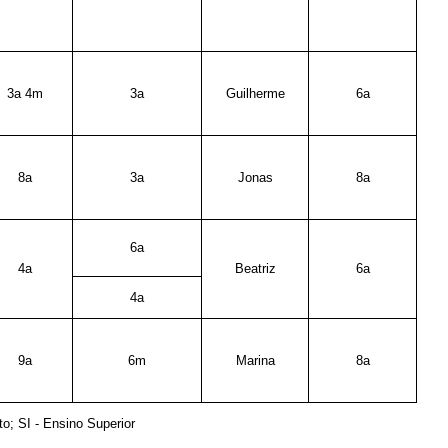
3a 4m
3a
Guilherme
6a
8a
3a
Jonas
8a
6a
4a
Beatriz
6a
4a
9a
6m
Marina
8a
o; SI - Ensino Superior