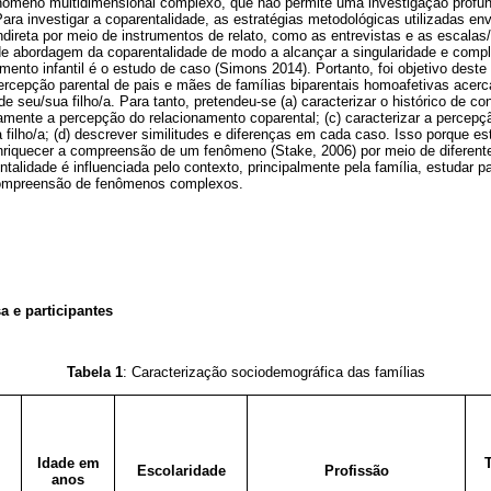
nômeno multidimensional complexo, que não permite uma investigação profu
ara investigar a coparentalidade, as estratégias metodológicas utilizadas e
indireta por meio de instrumentos de relato, como as entrevistas e as escalas
de abordagem da coparentalidade de modo a alcançar a singularidade e comp
to infantil é o estudo de caso (Simons 2014). Portanto, foi objetivo deste 
ercepção parental de pais e mães de famílias biparentais homoafetivas acerc
e seu/sua filho/a. Para tanto, pretendeu-se (a) caracterizar o histórico de cons
vamente a percepção do relacionamento coparental; (c) caracterizar a percepç
ilho/a; (d) descrever similitudes e diferenças em cada caso. Isso porque es
nriquecer a compreensão de um fenômeno (Stake, 2006) por meio de diferente
alidade é influenciada pelo contexto, principalmente pela família, estudar p
 compreensão de fenômenos complexos.
 e participantes
Tabela 1
: Caracterização sociodemográfica das famílias
Idade em
Escolaridade
Profissão
anos