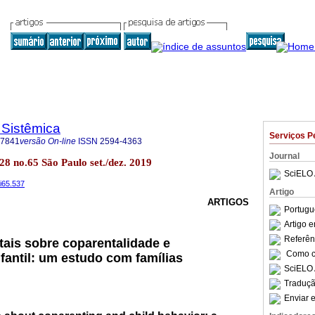
 Sistêmica
Serviços P
-7841
versão On-line
ISSN
2594-4363
Journal
.28 no.65 São Paulo set./dez. 2019
SciELO 
8i65.537
Artigo
ARTIGOS
Portugu
Artigo 
Referên
ais sobre coparentalidade e
Como ci
antil: um estudo com famílias
SciELO 
Traduçã
Enviar e