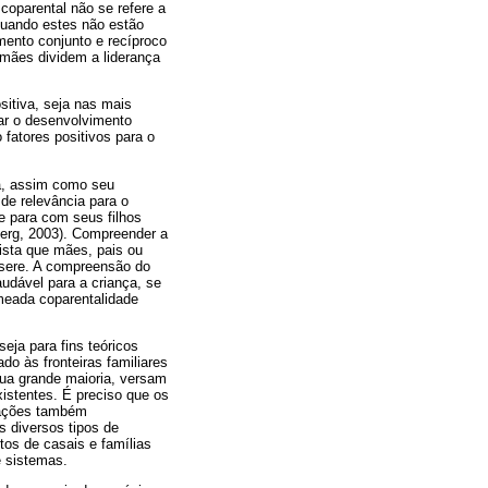
coparental não se refere a
quando estes não estão
mento conjunto e recíproco
 mães dividem a liderança
sitiva, seja nas mais
tar o desenvolvimento
 fatores positivos para o
a, assim como seu
de relevância para o
e para com seus filhos
berg, 2003). Compreender a
vista que mães, pais ou
nsere. A compreensão do
udável para a criança, se
meada coparentalidade
eja para fins teóricos
do às fronteiras familiares
sua grande maioria, versam
xistentes. É preciso que os
rações também
 diversos tipos de
tos de casais e famílias
e sistemas.