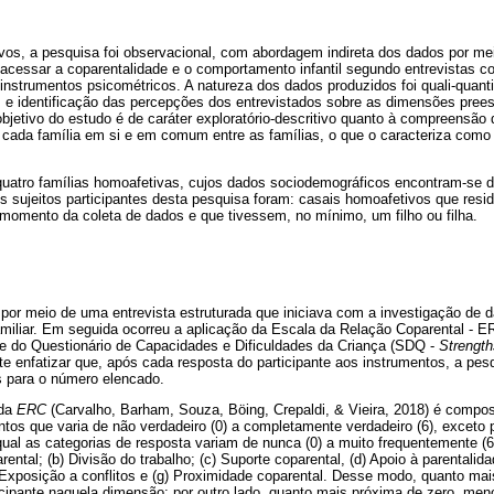
vos, a pesquisa foi observacional, com abordagem indireta dos dados por me
 acessar a coparentalidade e o comportamento infantil segundo entrevistas c
instrumentos psicométricos. A natureza dos dados produzidos foi quali-quanti
s, e identificação das percepções dos entrevistados sobre as dimensões pree
objetivo do estudo é de caráter exploratório-descritivo quanto à compreensão
 cada família em si e em comum entre as famílias, o que o caracteriza com
quatro famílias homoafetivas, cujos dados sociodemográficos encontram-se 
 os sujeitos participantes desta pesquisa foram: casais homoafetivos que resi
momento da coleta de dados e que tivessem, no mínimo, um filho ou filha.
por meio de uma entrevista estruturada que iniciava com a investigação de 
miliar. Em seguida ocorreu a aplicação da Escala da Relação Coparental - E
e do Questionário de Capacidades e Dificuldades da Criança (SDQ -
Strength
te enfatizar que, após cada resposta do participante aos instrumentos, a pes
es para o número elencado.
 da
ERC
(Carvalho, Barham, Souza, Böing, Crepaldi, & Vieira, 2018) é compos
tos que varia de não verdadeiro (0) a completamente verdadeiro (6), exceto 
qual as categorias de resposta variam de nunca (0) a muito frequentemente (
ental; (b) Divisão do trabalho; (c) Suporte coparental, (d) Apoio à parentalida
 Exposição a conflitos e (g) Proximidade coparental. Desse modo, quanto ma
icipante naquela dimensão; por outro lado, quanto mais próxima de zero, me