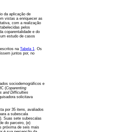
io da aplicação de
om vistas a enriquecer as
tativa, com a realização
stabelecidas pelos
 da coparentalidade e do
o um estudo de casos
descritos na
Tabela 1
. Os
dissem juntos por, no
dados sociodemográficos e
RC (
Coparenting
s and Difficulties
quisadora solicitava
ta por 35 itens, avaliados
para a subescala
6). Suas sete subescalas
de do parceiro, (e)
is próxima de seis mais
nor é sua percepção da