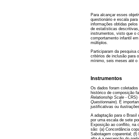
Para alcançar esses objeti
questionário e escala para
informações obtidas pelos 
de estatísticas descritiva
instrumentos, visto que o 
comportamento infantil em
múltiplos.
Participaram da pesquisa 
critérios de inclusão para
mínimo, seis meses até o 
Instrumentos
Os dados foram coletados 
histórico de composição fa
Relationship Scale
- CRS) 
Questionnaire
). É importan
justificativas ou ilustraçõ
A adaptação para o Brasil
por uma escala de sete pon
Exposição ao conflito, na 
são: (a) Concordância copar
Sabotagem coparental; (f)
alta é a percepção do part