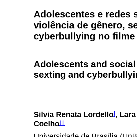
Adolescentes e redes s
violência de gênero, s
cyberbullying no film
Adolescents and social
sexting and cyberbully
I
Silvia Renata Lordello
,
Lara
III
Coelho
Universidade de Brasília (UnB)