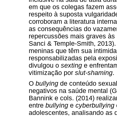
em que os colegas fazem ass
respeito à suposta vulgaridad
corroboram a literatura inter
as consequências do vazamen
repercussões mais graves às 
Sanci & Temple-Smith, 2013).
meninas que têm sua intimida
responsabilizadas pela expos
divulgou o
sexting
e enfrentam
vitimização por
slut-shaming
.
O
bullying
de conteúdo sexua
negativos na saúde mental (Gr
Bannink e cols. (2014) realiz
entre
bullying
e
cyberbullying
adolescentes, analisando as 