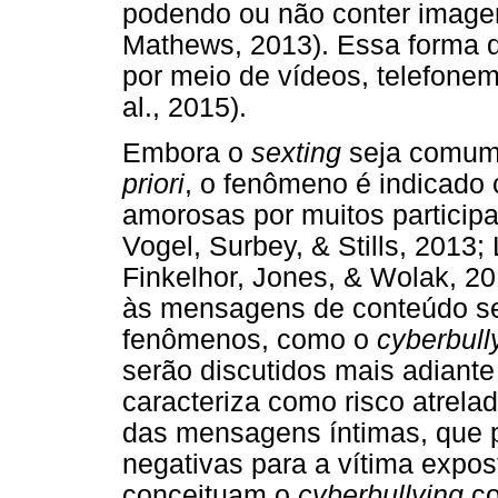
podendo ou não conter imagen
Mathews, 2013). Essa forma 
por meio de vídeos, telefone
al., 2015).
Embora o
sexting
seja comume
priori
, o fenômeno é indicado 
amorosas por muitos particip
Vogel, Surbey, & Stills, 2013; 
Finkelhor, Jones, & Wolak, 20
às mensagens de conteúdo sex
fenômenos, como o
cyberbull
serão discutidos mais adiante 
caracteriza como risco atrela
das mensagens íntimas, que 
negativas para a vítima expo
conceituam o
cyberbullying
co