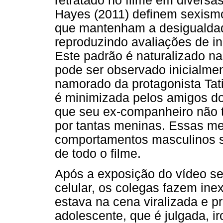
retratado no filme em divers
Hayes (2011) definem sexis
que mantenham a desigualdad
reproduzindo avaliações de i
Este padrão é naturalizado na
pode ser observado inicialmen
namorado da protagonista Tati.
é minimizada pelos amigos do
que seu ex-companheiro não t
por tantas meninas. Essas mes
comportamentos masculinos s
de todo o filme.
Após a exposição do vídeo se
celular, os colegas fazem ine
estava na cena viralizada e 
adolescente, que é julgada, i