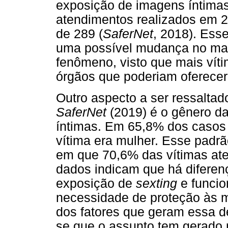
exposição de imagens íntimas
atendimentos realizados em 2
de 289 (
SaferNet
, 2018). Ess
uma possível mudança no ma
fenômeno, visto que mais vít
órgãos que poderiam oferecer 
Outro aspecto a ser ressalta
SaferNet
(2019) é o gênero d
íntimas. Em 65,8% dos casos
vítima era mulher. Esse padr
em que 70,6% das vítimas ate
dados indicam que há diferen
exposição de
sexting
e funcio
necessidade de proteção às m
dos fatores que geram essa d
se que o assunto tem gerado 